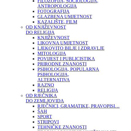
FILOZOFIJA, SOCIOLOGIJA,
ANTROPOLOGIJA
FOTOGRAFIJA
GLAZBENA UMJETNOST
KAZALIŠTE, FILM
OD KNJIŽEVNOST
DO RELIGIJA
KNJIŽEVNOST
LIKOVNA UMJETNOST
LJEKOVITO BILJE I ZDRAVLJE
MITOLOGIJA
POVIJEST I PUBLICISTIKA
PRIRODNE ZNANOSTI
PSIHOLOGIJA, POPULARNA
PSIHOLOGIJA,
ALTERNATIVA
RAZNO
RELIGIJA
OD RJEČNIKA
DO ZEMLJOVIDA
RJEČNICI, GRAMATIKE, PRAVOPISI…
ŠAH
SPORT
STRIPOVI
TEHNIČKE ZNANOSTI