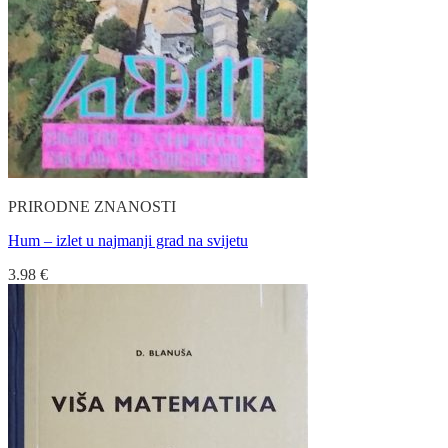
PRIRODNE ZNANOSTI
Hum – izlet u najmanji grad na svijetu
3.98
€