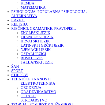
KEMIJA
MATEMATIKA
PSIHOLOGIJA, POPULARNA PSIHOLOGIJA,
ALTERNATIVA
RAZNO
RELIGIJA
RJEČNICI, GRAMATIKE, PRAVOPISI...
ENGLESKI JEZIK
FRANCUSKI JEZIK
HRVATSKI JEZIK
LATINSKI I GRČKI JEZIK
NJEMAČKI JEZIK
OSTALI JEZICI
RUSKI JEZIK
TALIJANSKI JEZIK
ŠAH
SPORT
STRIPOVI
TEHNIČKE ZNANOSTI
ELEKTROTEHNIKA
GEODEZIJA
GRAĐEVINARSTVO
OSTALO
STROJARSTVO
TEORIJA I POVIJEST KNJIŽEVNOSTI