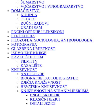
ŠUMARSTVO
VOĆARSTVO I VINOGRADARSTVO
DOMAĆINSTVO
KUHINJA
OSTALO
RUČNI RADOVI
URADI SAM
ENCIKLOPEDIJE I LEKSIKONI
ETNOLOGIJA
FILOZOFIJA, SOCIOLOGIJA, ANTROPOLOGIJA
FOTOGRAFIJA
GLAZBENA UMJETNOST
IZDVOJENE KNJIGE
KAZALIŠTE, FILM
FILM I TV
KAZALIŠTE
KNJIŽEVNOST
ANTOLOGIJE
BIOGRAFIJE I AUTOBIOGRAFIJE
DJEČJA KNJIŽEVNOST
HRVATSKA KNJIŽEVNOST
KNJIŽEVNOST NA STRANIM JEZICIMA
ENGLESKI JEZIK
KLASIČNI JEZICI
OSTALI JEZICI