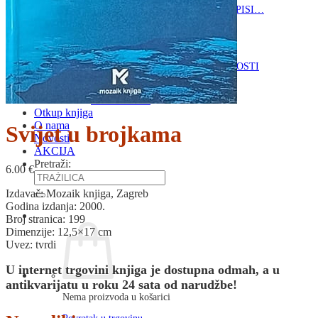
RJEČNICI, GRAMATIKE, PRAVOPISI…
ŠAH
SPORT
STRIPOVI
TEHNIČKE ZNANOSTI
TEORIJA I POVIJEST KNJIŽEVNOSTI
VEDUTE
ZAGREB
ZEMLJOVIDI
Otkup knjiga
O nama
Svijet u brojkama
Novosti
AKCIJA
Pretraži:
6.00
€
Izdavač: Mozaik knjiga, Zagreb
Godina izdanja: 2000.
Broj stranica: 199
Dimenzije: 12,5×17 cm
Uvez: tvrdi
U internet trgovini knjiga je dostupna odmah, a u
antikvarijatu u roku 24 sata od narudžbe!
Nema proizvoda u košarici