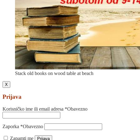
Stack old books on wood table at beach
X
Prijava
Korisničko ime ili email adresa
*
Obavezno
Zaporka
*
Obavezno
Zapamti me
Prijava