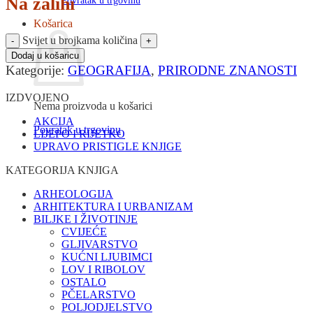
Na zalihi
Povratak u trgovinu
Košarica
Svijet u brojkama količina
Dodaj u košaricu
Kategorije:
GEOGRAFIJA
,
PRIRODNE ZNANOSTI
IZDVOJENO
Nema proizvoda u košarici
AKCIJA
Povratak u trgovinu
LIJEPO I RIJETKO
UPRAVO PRISTIGLE KNJIGE
KATEGORIJA KNJIGA
ARHEOLOGIJA
ARHITEKTURA I URBANIZAM
BILJKE I ŽIVOTINJE
CVIJEĆE
GLJIVARSTVO
KUĆNI LJUBIMCI
LOV I RIBOLOV
OSTALO
PČELARSTVO
POLJODJELSTVO