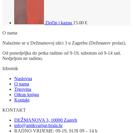
Zločin i kazna
15.00
€
O nama
Nalazimo se u Dežmanovoj ulici 3 u Zagrebu (Dežmanov prolaz).
Od ponedjeljka do petka radimo od 9-19, subotom od 9-14 sati.
Nedjeljom ne radimo.
Izbornik
Naslovna
O nama
Trgovina
Otkup knjiga
Kontakt
KONTAKT
DEŽMANOVA 3, 10000 Zagreb
info@antikvarijat-brala.hr
RADNO VRIJEME: 09-19, SUB 09 – 14 h