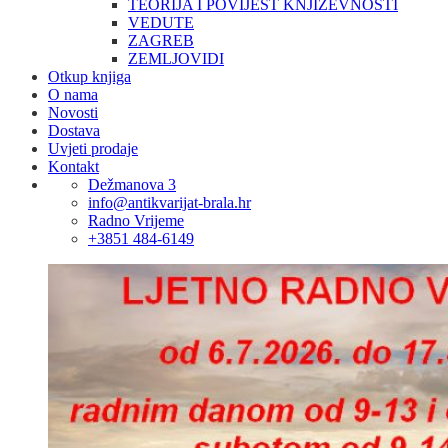
TEORIJA I POVIJEST KNJIŽEVNOSTI
VEDUTE
ZAGREB
ZEMLJOVIDI
Otkup knjiga
O nama
Novosti
Dostava
Uvjeti prodaje
Kontakt
Dežmanova 3
info@antikvarijat-brala.hr
Radno Vrijeme
+3851 484-6149