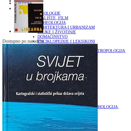
Naslovna
KNJIGE
OD ARHEOLOGIJE
DO KAZALIŠTE, FILM
ARHEOLOGIJA
ARHITEKTURA I URBANIZAM
BILJKE I ŽIVOTINJE
DOMAĆINSTVO
Dostupno po narudžbi
ENCIKLOPEDIJE I LEKSIKONI
ETNOLOGIJA
FILOZOFIJA, SOCIOLOGIJA, ANTROPOLOGIJA
FOTOGRAFIJA
GLAZBENA UMJETNOST
KAZALIŠTE, FILM
OD KNJIŽEVNOST
DO RELIGIJA
KNJIŽEVNOST
LIKOVNA UMJETNOST
LJEKOVITO BILJE I ZDRAVLJE
MITOLOGIJA
POVIJEST I PUBLICISTIKA
PRIRODNE ZNANOSTI
PSIHOLOGIJA, POPULARNA PSIHOLOGIJA,
ALTERNATIVA
RAZNO
RELIGIJA
OD RJEČNIKA
DO ZEMLJOVIDA