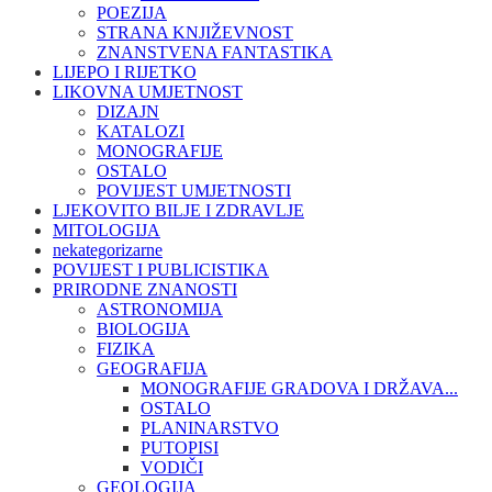
POEZIJA
STRANA KNJIŽEVNOST
ZNANSTVENA FANTASTIKA
LIJEPO I RIJETKO
LIKOVNA UMJETNOST
DIZAJN
KATALOZI
MONOGRAFIJE
OSTALO
POVIJEST UMJETNOSTI
LJEKOVITO BILJE I ZDRAVLJE
MITOLOGIJA
nekategorizarne
POVIJEST I PUBLICISTIKA
PRIRODNE ZNANOSTI
ASTRONOMIJA
BIOLOGIJA
FIZIKA
GEOGRAFIJA
MONOGRAFIJE GRADOVA I DRŽAVA...
OSTALO
PLANINARSTVO
PUTOPISI
VODIČI
GEOLOGIJA