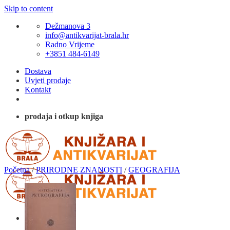
Skip to content
Dežmanova 3
info@antikvarijat-brala.hr
Radno Vrijeme
+3851 484-6149
Dostava
Uvjeti prodaje
Kontakt
prodaja i otkup knjiga
Početna
/
PRIRODNE ZNANOSTI
/
GEOGRAFIJA