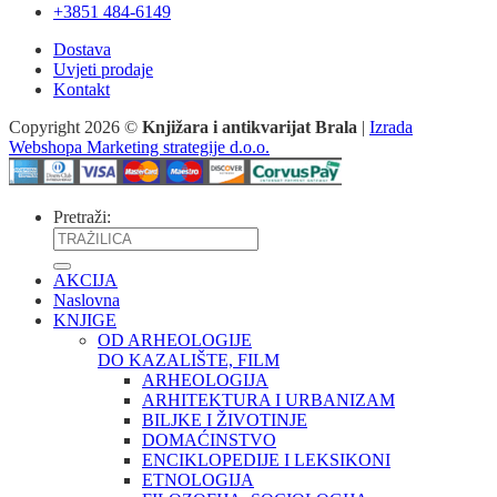
+3851 484-6149
Dostava
Uvjeti prodaje
Kontakt
Copyright 2026 ©
Knjižara i antikvarijat Brala
|
Izrada
Webshopa Marketing strategije d.o.o.
Pretraži:
AKCIJA
Naslovna
KNJIGE
OD ARHEOLOGIJE
DO KAZALIŠTE, FILM
ARHEOLOGIJA
ARHITEKTURA I URBANIZAM
BILJKE I ŽIVOTINJE
DOMAĆINSTVO
ENCIKLOPEDIJE I LEKSIKONI
ETNOLOGIJA