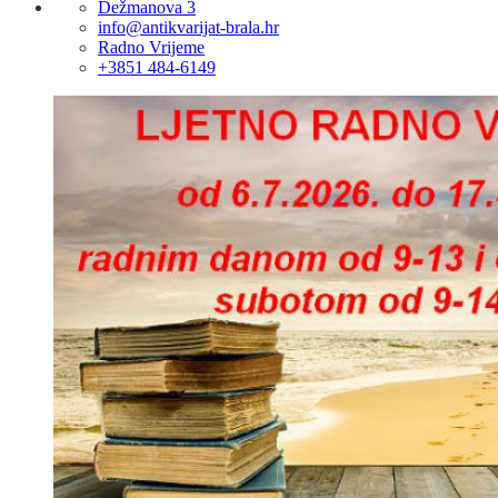
Dežmanova 3
info@antikvarijat-brala.hr
Radno Vrijeme
+3851 484-6149