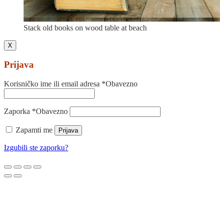
Stack old books on wood table at beach
X
Prijava
Korisničko ime ili email adresa
*
Obavezno
Zaporka
*
Obavezno
Zapamti me
Prijava
Izgubili ste zaporku?