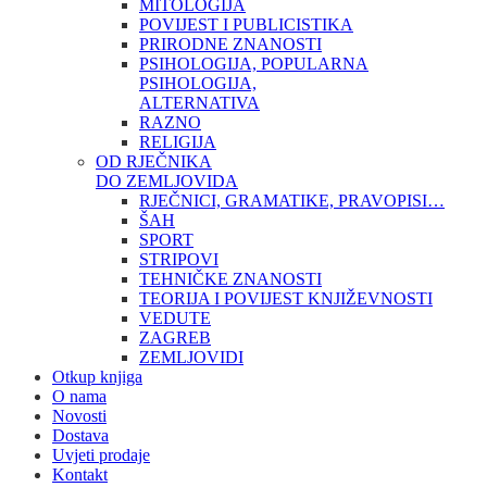
MITOLOGIJA
POVIJEST I PUBLICISTIKA
PRIRODNE ZNANOSTI
PSIHOLOGIJA, POPULARNA
PSIHOLOGIJA,
ALTERNATIVA
RAZNO
RELIGIJA
OD RJEČNIKA
DO ZEMLJOVIDA
RJEČNICI, GRAMATIKE, PRAVOPISI…
ŠAH
SPORT
STRIPOVI
TEHNIČKE ZNANOSTI
TEORIJA I POVIJEST KNJIŽEVNOSTI
VEDUTE
ZAGREB
ZEMLJOVIDI
Otkup knjiga
O nama
Novosti
Dostava
Uvjeti prodaje
Kontakt