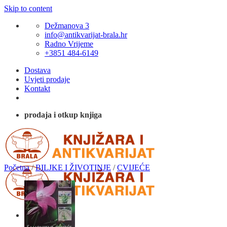
Skip to content
Dežmanova 3
info@antikvarijat-brala.hr
Radno Vrijeme
+3851 484-6149
Dostava
Uvjeti prodaje
Kontakt
prodaja i otkup knjiga
Početna
/
BILJKE I ŽIVOTINJE
/
CVIJEĆE