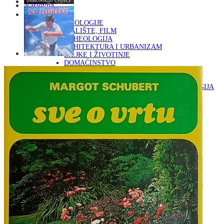
Naslovna
KNJIGE
OD ARHEOLOGIJE
DO KAZALIŠTE, FILM
ARHEOLOGIJA
ARHITEKTURA I URBANIZAM
BILJKE I ŽIVOTINJE
DOMAĆINSTVO
ENCIKLOPEDIJE I LEKSIKONI
ETNOLOGIJA
FILOZOFIJA, SOCIOLOGIJA, ANTROPOLOGIJA
FOTOGRAFIJA
GLAZBENA UMJETNOST
KAZALIŠTE, FILM
OD KNJIŽEVNOST
DO RELIGIJA
KNJIŽEVNOST
LIKOVNA UMJETNOST
LJEKOVITO BILJE I ZDRAVLJE
MITOLOGIJA
POVIJEST I PUBLICISTIKA
PRIRODNE ZNANOSTI
PSIHOLOGIJA, POPULARNA PSIHOLOGIJA,
ALTERNATIVA
RAZNO
RELIGIJA
OD RJEČNIKA
DO ZEMLJOVIDA