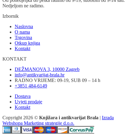
Od ponedjeljka do petka radimo od 9-19, subotom od 9-14 sati.
Nedjeljom ne radimo.
Izbornik
Naslovna
O nama
Trgovina
Otkup knjiga
Kontakt
KONTAKT
DEŽMANOVA 3, 10000 Zagreb
info@antikvarijat-brala.hr
RADNO VRIJEME: 09-19, SUB 09 – 14 h
+3851 484-6149
Dostava
Uvjeti prodaje
Kontakt
Copyright 2026 ©
Knjižara i antikvarijat Brala
|
Izrada
Webshopa Marketing strategije d.o.o.