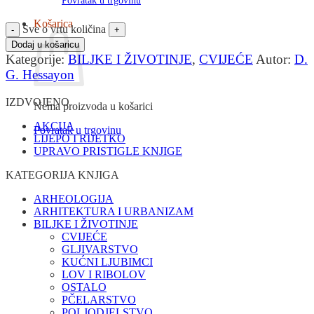
Povratak u trgovinu
Košarica
Sve o vrtu količina
Dodaj u košaricu
Kategorije:
BILJKE I ŽIVOTINJE
,
CVIJEĆE
Autor:
D.
G. Hessayon
IZDVOJENO
Nema proizvoda u košarici
AKCIJA
Povratak u trgovinu
LIJEPO I RIJETKO
UPRAVO PRISTIGLE KNJIGE
KATEGORIJA KNJIGA
ARHEOLOGIJA
ARHITEKTURA I URBANIZAM
BILJKE I ŽIVOTINJE
CVIJEĆE
GLJIVARSTVO
KUĆNI LJUBIMCI
LOV I RIBOLOV
OSTALO
PČELARSTVO
POLJODJELSTVO