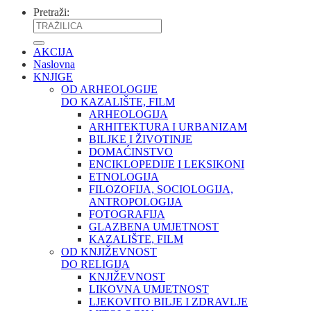
Pretraži:
AKCIJA
Naslovna
KNJIGE
OD ARHEOLOGIJE
DO KAZALIŠTE, FILM
ARHEOLOGIJA
ARHITEKTURA I URBANIZAM
BILJKE I ŽIVOTINJE
DOMAĆINSTVO
ENCIKLOPEDIJE I LEKSIKONI
ETNOLOGIJA
FILOZOFIJA, SOCIOLOGIJA,
ANTROPOLOGIJA
FOTOGRAFIJA
GLAZBENA UMJETNOST
KAZALIŠTE, FILM
OD KNJIŽEVNOST
DO RELIGIJA
KNJIŽEVNOST
LIKOVNA UMJETNOST
LJEKOVITO BILJE I ZDRAVLJE