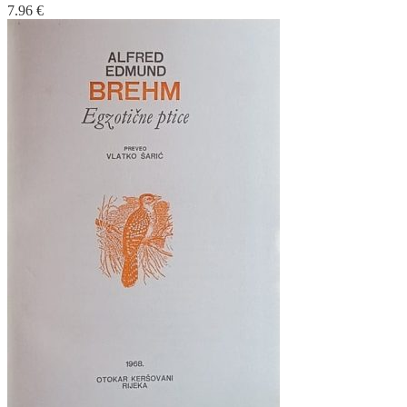
7.96
€