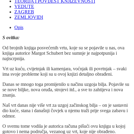
TEORIJA I POVIJEST KNJIŽEVNOSTI
VEDUTE
ZAGREB
ZEMLJOVIDI
Opis
S ovitka:
Od brojnih knjiga posvećenih vrtu, koje su se pojavile u nas, ova
knjiga autorice Margot Schubert bez sumnje je najpotpunija i
najiscrpnija.
Vrt uz kuću, cvijetnjak ili kamenjara, voćnjak ili povrtnjak – svaki
ima svoje probleme koji su u ovoj knjizi detaljno obrađeni.
Danas se mnogo toga promijenilo u načinu uzgoja bilja. Pojavile su
se nove biljke, nova oruđa, strojevi itd., a sve to zahtijeva i nova
znanja.
Naš vrt danas nije više vrt za uzgoj začinskog bilja – on je sastavni
dio kuće, stana i današnji čovjek u njemu traži prije svega zabavu i
odmor.
O svemu tome vodila je autorica računa pišući ovu knjigu u kojoj
gotovo i nema područja, vezanog uz vrt, koje nije obrađeno.