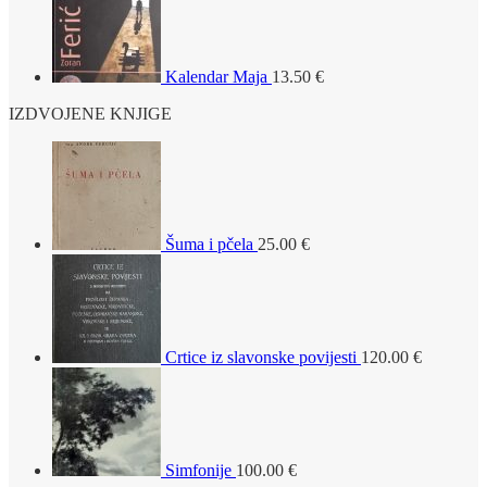
Kalendar Maja
13.50
€
IZDVOJENE KNJIGE
Šuma i pčela
25.00
€
Crtice iz slavonske povijesti
120.00
€
Simfonije
100.00
€