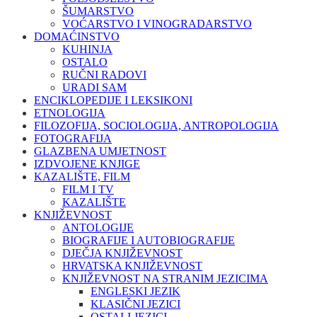
ŠUMARSTVO
VOĆARSTVO I VINOGRADARSTVO
DOMAĆINSTVO
KUHINJA
OSTALO
RUČNI RADOVI
URADI SAM
ENCIKLOPEDIJE I LEKSIKONI
ETNOLOGIJA
FILOZOFIJA, SOCIOLOGIJA, ANTROPOLOGIJA
FOTOGRAFIJA
GLAZBENA UMJETNOST
IZDVOJENE KNJIGE
KAZALIŠTE, FILM
FILM I TV
KAZALIŠTE
KNJIŽEVNOST
ANTOLOGIJE
BIOGRAFIJE I AUTOBIOGRAFIJE
DJEČJA KNJIŽEVNOST
HRVATSKA KNJIŽEVNOST
KNJIŽEVNOST NA STRANIM JEZICIMA
ENGLESKI JEZIK
KLASIČNI JEZICI
OSTALI JEZICI