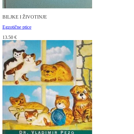
BILJKE I ŽIVOTINJE
Egzotične ptice
13.50
€