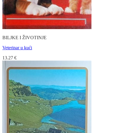
BILJKE I ŽIVOTINJE
Veterinar u kući
13.27
€