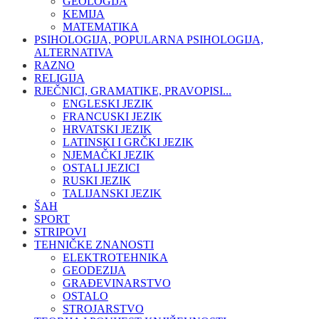
GEOLOGIJA
KEMIJA
MATEMATIKA
PSIHOLOGIJA, POPULARNA PSIHOLOGIJA,
ALTERNATIVA
RAZNO
RELIGIJA
RJEČNICI, GRAMATIKE, PRAVOPISI...
ENGLESKI JEZIK
FRANCUSKI JEZIK
HRVATSKI JEZIK
LATINSKI I GRČKI JEZIK
NJEMAČKI JEZIK
OSTALI JEZICI
RUSKI JEZIK
TALIJANSKI JEZIK
ŠAH
SPORT
STRIPOVI
TEHNIČKE ZNANOSTI
ELEKTROTEHNIKA
GEODEZIJA
GRAĐEVINARSTVO
OSTALO
STROJARSTVO