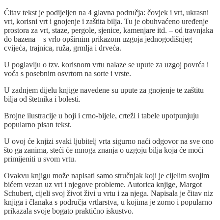
Čitav tekst je podijeljen na 4 glavna područja: čovjek i vrt, ukrasni
vrt, korisni vrt i gnojenje i zaštita bilja. Tu je obuhvaćeno uređenje
prostora za vrt, staze, pergole, sjenice, kamenjare itd. – od travnjaka
do bazena – s vrlo opširnim prikazom uzgoja jednogodišnjeg
cvijeća, trajnica, ruža, grmlja i drveća.
U poglavlju o tzv. korisnom vrtu nalaze se upute za uzgoj povrća i
voća s posebnim osvrtom na sorte i vrste.
U zadnjem dijelu knjige navedene su upute za gnojenje te zaštitu
bilja od štetnika i bolesti.
Brojne ilustracije u boji i crno-bijele, crteži i tabele upotpunjuju
popularno pisan tekst.
U ovoj će knjizi svaki ljubitelj vrta sigurno naći odgovor na sve ono
što ga zanima, steći će mnoga znanja o uzgoju bilja koja će moći
primijeniti u svom vrtu.
Ovakvu knjigu može napisati samo stručnjak koji je cijelim svojim
bićem vezan uz vrt i njegove probleme. Autorica knjige, Margot
Schubert, cijeli svoj život živi u vrtu i za njega. Napisala je čitav niz
knjiga i članaka s područja vrtlarstva, u kojima je zorno i popularno
prikazala svoje bogato praktično iskustvo.