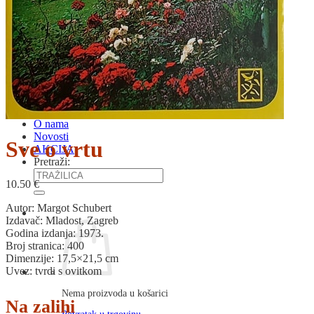
RJEČNICI, GRAMATIKE, PRAVOPISI…
ŠAH
SPORT
STRIPOVI
TEHNIČKE ZNANOSTI
TEORIJA I POVIJEST KNJIŽEVNOSTI
VEDUTE
ZAGREB
ZEMLJOVIDI
Otkup knjiga
O nama
Novosti
Sve o vrtu
AKCIJA
Pretraži:
10.50
€
Autor: Margot Schubert
Izdavač: Mladost, Zagreb
Godina izdanja: 1973.
Broj stranica: 400
Dimenzije: 17,5×21,5 cm
Uvez: tvrdi s ovitkom
Nema proizvoda u košarici
Na zalihi