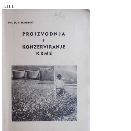
5.31
€