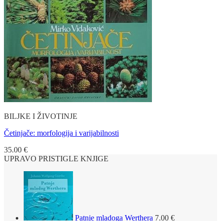
BILJKE I ŽIVOTINJE
Četinjače: morfologija i varijabilnosti
35.00
€
UPRAVO PRISTIGLE KNJIGE
Patnje mladoga Werthera
7.00
€