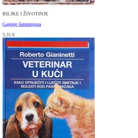
BILJKE I ŽIVOTINJE
Gajenje šampinjona
5.31
€