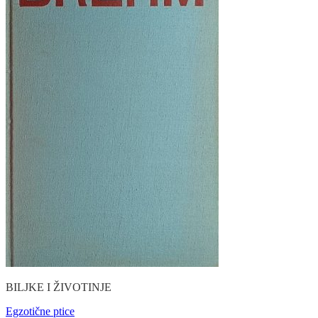
BILJKE I ŽIVOTINJE
Egzotične ptice