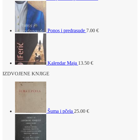
Ponos i predrasude
7.00
€
Kalendar Maja
13.50
€
IZDVOJENE KNJIGE
Šuma i pčela
25.00
€