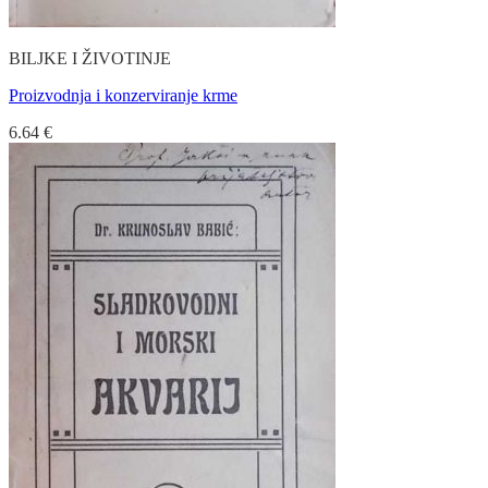
BILJKE I ŽIVOTINJE
Proizvodnja i konzerviranje krme
6.64
€