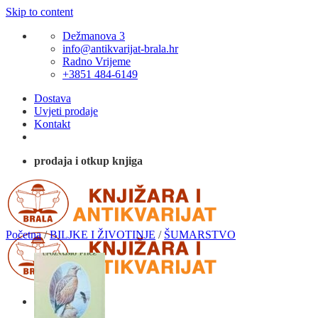
Skip to content
Dežmanova 3
info@antikvarijat-brala.hr
Radno Vrijeme
+3851 484-6149
Dostava
Uvjeti prodaje
Kontakt
prodaja i otkup knjiga
Početna
/
BILJKE I ŽIVOTINJE
/
ŠUMARSTVO