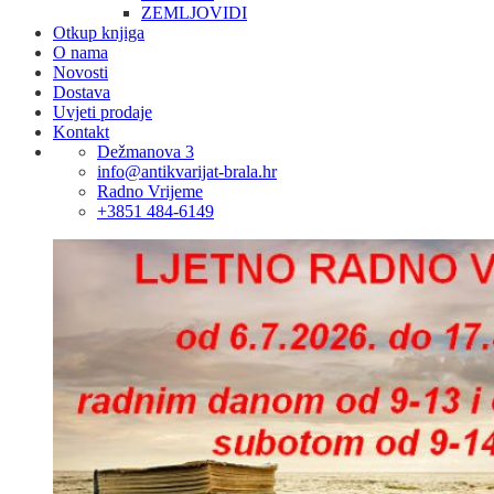
ZEMLJOVIDI
Otkup knjiga
O nama
Novosti
Dostava
Uvjeti prodaje
Kontakt
Dežmanova 3
info@antikvarijat-brala.hr
Radno Vrijeme
+3851 484-6149