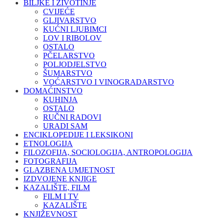
BILJKE I ŽIVOTINJE
CVIJEĆE
GLJIVARSTVO
KUĆNI LJUBIMCI
LOV I RIBOLOV
OSTALO
PČELARSTVO
POLJODJELSTVO
ŠUMARSTVO
VOĆARSTVO I VINOGRADARSTVO
DOMAĆINSTVO
KUHINJA
OSTALO
RUČNI RADOVI
URADI SAM
ENCIKLOPEDIJE I LEKSIKONI
ETNOLOGIJA
FILOZOFIJA, SOCIOLOGIJA, ANTROPOLOGIJA
FOTOGRAFIJA
GLAZBENA UMJETNOST
IZDVOJENE KNJIGE
KAZALIŠTE, FILM
FILM I TV
KAZALIŠTE
KNJIŽEVNOST