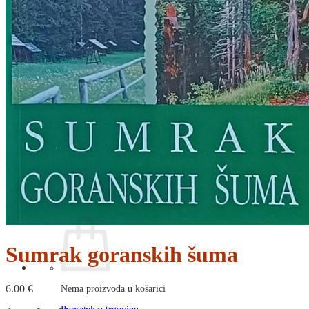
RJEČNICI, GRAMATIKE, PRAVOPISI…
ŠAH
SPORT
STRIPOVI
TEHNIČKE ZNANOSTI
TEORIJA I POVIJEST KNJIŽEVNOSTI
VEDUTE
ZAGREB
ZEMLJOVIDI
Otkup knjiga
O nama
Novosti
AKCIJA
Pretraži:
Sumrak goranskih šuma
6.00
€
Nema proizvoda u košarici