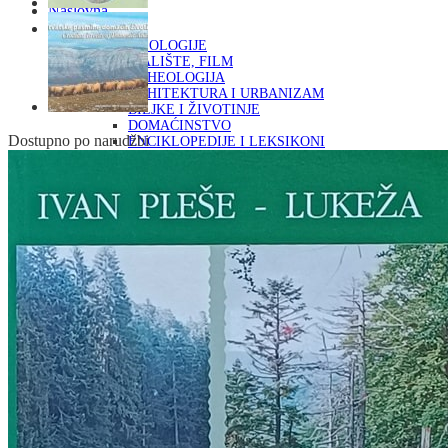
Naslovna
KNJIGE
OD ARHEOLOGIJE
DO KAZALIŠTE, FILM
ARHEOLOGIJA
ARHITEKTURA I URBANIZAM
BILJKE I ŽIVOTINJE
DOMAĆINSTVO
Dostupno po narudžbi
ENCIKLOPEDIJE I LEKSIKONI
ETNOLOGIJA
FILOZOFIJA, SOCIOLOGIJA, ANTROPOLOGIJA
FOTOGRAFIJA
GLAZBENA UMJETNOST
KAZALIŠTE, FILM
OD KNJIŽEVNOST
DO RELIGIJA
KNJIŽEVNOST
LIKOVNA UMJETNOST
LJEKOVITO BILJE I ZDRAVLJE
MITOLOGIJA
POVIJEST I PUBLICISTIKA
PRIRODNE ZNANOSTI
PSIHOLOGIJA, POPULARNA PSIHOLOGIJA,
ALTERNATIVA
RAZNO
RELIGIJA
OD RJEČNIKA
DO ZEMLJOVIDA