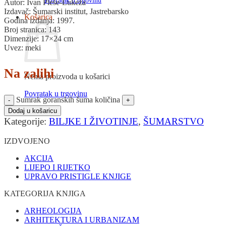
Povratak u trgovinu
Autor: Ivan Pleše-Lukeža
Izdavač: Šumarski institut, Jastrebarsko
Košarica
Godina izdanja: 1997.
Broj stranica: 143
Dimenzije: 17×24 cm
Uvez: meki
Na zalihi
Nema proizvoda u košarici
Povratak u trgovinu
Sumrak goranskih šuma količina
Dodaj u košaricu
Kategorije:
BILJKE I ŽIVOTINJE
,
ŠUMARSTVO
IZDVOJENO
AKCIJA
LIJEPO I RIJETKO
UPRAVO PRISTIGLE KNJIGE
KATEGORIJA KNJIGA
ARHEOLOGIJA
ARHITEKTURA I URBANIZAM