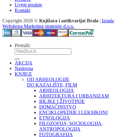
Uvjeti prodaje
Kontakt
Copyright 2026 ©
Knjižara i antikvarijat Brala
|
Izrada
Webshopa Marketing strategije d.o.o.
Pretraži:
AKCIJA
Naslovna
KNJIGE
OD ARHEOLOGIJE
DO KAZALIŠTE, FILM
ARHEOLOGIJA
ARHITEKTURA I URBANIZAM
BILJKE I ŽIVOTINJE
DOMAĆINSTVO
ENCIKLOPEDIJE I LEKSIKONI
ETNOLOGIJA
FILOZOFIJA, SOCIOLOGIJA,
ANTROPOLOGIJA
FOTOGRAFIJA