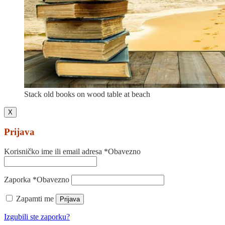
Stack old books on wood table at beach
X
Prijava
Korisničko ime ili email adresa
*
Obavezno
Zaporka
*
Obavezno
Zapamti me
Prijava
Izgubili ste zaporku?