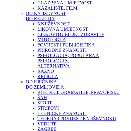
GLAZBENA UMJETNOST
KAZALIŠTE, FILM
OD KNJIŽEVNOST
DO RELIGIJA
KNJIŽEVNOST
LIKOVNA UMJETNOST
LJEKOVITO BILJE I ZDRAVLJE
MITOLOGIJA
POVIJEST I PUBLICISTIKA
PRIRODNE ZNANOSTI
PSIHOLOGIJA, POPULARNA
PSIHOLOGIJA,
ALTERNATIVA
RAZNO
RELIGIJA
OD RJEČNIKA
DO ZEMLJOVIDA
RJEČNICI, GRAMATIKE, PRAVOPISI…
ŠAH
SPORT
STRIPOVI
TEHNIČKE ZNANOSTI
TEORIJA I POVIJEST KNJIŽEVNOSTI
VEDUTE
ZAGREB