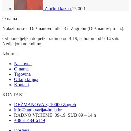
Zločin i kazna
15.00
€
O nama
Nalazimo se u Dežmanovoj ulici 3 u Zagrebu (Dežmanov prolaz).
Od ponedjeljka do petka radimo od 9-19, subotom od 9-14 sati.
Nedjeljom ne radimo.
Izbornik
Naslovna
O nama
Trgovina
Otkup knjiga
Kontakt
KONTAKT
DEŽMANOVA 3, 10000 Zagreb
info@antikvarijat-brala.hr
RADNO VRIJEME: 09-19, SUB 09 – 14 h
+3851 484-6149
Dostava