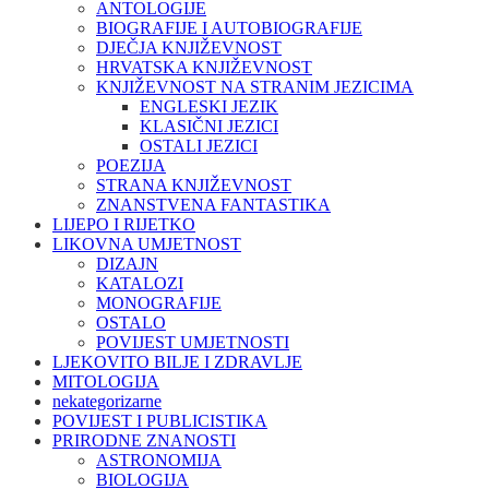
ANTOLOGIJE
BIOGRAFIJE I AUTOBIOGRAFIJE
DJEČJA KNJIŽEVNOST
HRVATSKA KNJIŽEVNOST
KNJIŽEVNOST NA STRANIM JEZICIMA
ENGLESKI JEZIK
KLASIČNI JEZICI
OSTALI JEZICI
POEZIJA
STRANA KNJIŽEVNOST
ZNANSTVENA FANTASTIKA
LIJEPO I RIJETKO
LIKOVNA UMJETNOST
DIZAJN
KATALOZI
MONOGRAFIJE
OSTALO
POVIJEST UMJETNOSTI
LJEKOVITO BILJE I ZDRAVLJE
MITOLOGIJA
nekategorizarne
POVIJEST I PUBLICISTIKA
PRIRODNE ZNANOSTI
ASTRONOMIJA
BIOLOGIJA