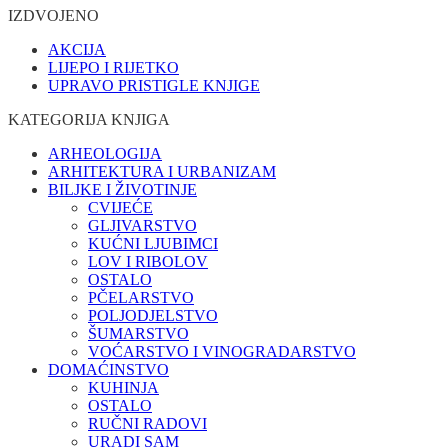
IZDVOJENO
AKCIJA
LIJEPO I RIJETKO
UPRAVO PRISTIGLE KNJIGE
KATEGORIJA KNJIGA
ARHEOLOGIJA
ARHITEKTURA I URBANIZAM
BILJKE I ŽIVOTINJE
CVIJEĆE
GLJIVARSTVO
KUĆNI LJUBIMCI
LOV I RIBOLOV
OSTALO
PČELARSTVO
POLJODJELSTVO
ŠUMARSTVO
VOĆARSTVO I VINOGRADARSTVO
DOMAĆINSTVO
KUHINJA
OSTALO
RUČNI RADOVI
URADI SAM