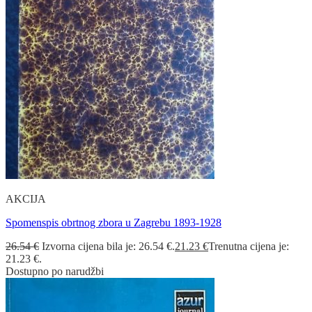
AKCIJA
Spomenspis obrtnog zbora u Zagrebu 1893-1928
26.54
€
Izvorna cijena bila je: 26.54 €.
21.23
€
Trenutna cijena je:
21.23 €.
Dostupno po narudžbi