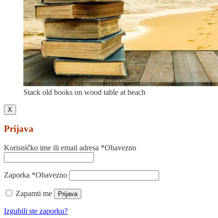
Stack old books on wood table at beach
X
Prijava
Korisničko ime ili email adresa
*
Obavezno
Zaporka
*
Obavezno
Zapamti me
Prijava
Izgubili ste zaporku?