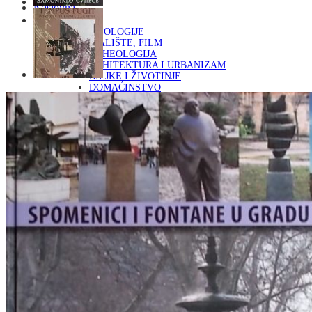
Naslovna
KNJIGE
OD ARHEOLOGIJE
DO KAZALIŠTE, FILM
ARHEOLOGIJA
ARHITEKTURA I URBANIZAM
BILJKE I ŽIVOTINJE
DOMAĆINSTVO
ENCIKLOPEDIJE I LEKSIKONI
ETNOLOGIJA
FILOZOFIJA, SOCIOLOGIJA, ANTROPOLOGIJA
FOTOGRAFIJA
GLAZBENA UMJETNOST
KAZALIŠTE, FILM
OD KNJIŽEVNOST
DO RELIGIJA
KNJIŽEVNOST
LIKOVNA UMJETNOST
LJEKOVITO BILJE I ZDRAVLJE
MITOLOGIJA
POVIJEST I PUBLICISTIKA
PRIRODNE ZNANOSTI
PSIHOLOGIJA, POPULARNA PSIHOLOGIJA,
ALTERNATIVA
RAZNO
RELIGIJA
OD RJEČNIKA
DO ZEMLJOVIDA