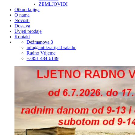
ZEMLJOVIDI
Otkup knjiga
O nama
Novosti
Dostava
Uvjeti prodaje
Kontakt
Dežmanova 3
info@antikvarijat-brala.hr
Radno Vrijeme
+3851 484-6149