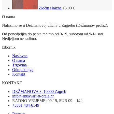
Zločin i kazna
15.00
€
O nama
Nalazimo se u Dežmanovoj ulici 3 u Zagrebu (Dežmanov prolaz).
Od ponedjeljka do petka radimo od 9-19, subotom od 9-14 sati.
Nedjeljom ne radimo.
Izbornik
Naslovna
O nama
Trgovina
Otkup knjiga
Kontakt
KONTAKT
DEŽMANOVA 3, 10000 Zagreb
info@antikvarijat-brala.hr
RADNO VRIJEME: 09-19, SUB 09 – 14 h
+3851 484-6149
Dostava