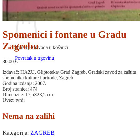
Povratak u trgovinu
Košarica
Spomenici i fontane u Gradu
Zagrebu
Nema proizvoda u košarici
Povratak u trgovinu
30.00
€
Izdavač: HAZU, Gliptoteka/ Grad Zagreb, Gradski zavod za zaštitu
spomenika kulture i prirode, Zagreb
Godina izdanja: 2007.
Broj stranica: 474
Dimenzije: 17,5×23,5 cm
Uvez: tvrdi
Nema na zalihi
Kategorija:
ZAGREB