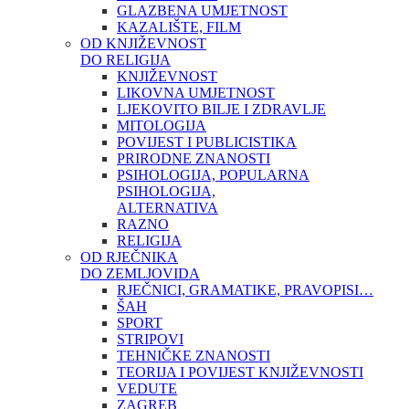
GLAZBENA UMJETNOST
KAZALIŠTE, FILM
OD KNJIŽEVNOST
DO RELIGIJA
KNJIŽEVNOST
LIKOVNA UMJETNOST
LJEKOVITO BILJE I ZDRAVLJE
MITOLOGIJA
POVIJEST I PUBLICISTIKA
PRIRODNE ZNANOSTI
PSIHOLOGIJA, POPULARNA
PSIHOLOGIJA,
ALTERNATIVA
RAZNO
RELIGIJA
OD RJEČNIKA
DO ZEMLJOVIDA
RJEČNICI, GRAMATIKE, PRAVOPISI…
ŠAH
SPORT
STRIPOVI
TEHNIČKE ZNANOSTI
TEORIJA I POVIJEST KNJIŽEVNOSTI
VEDUTE
ZAGREB