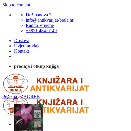
Skip to content
Dežmanova 3
info@antikvarijat-brala.hr
Radno Vrijeme
+3851 484-6149
Dostava
Uvjeti prodaje
Kontakt
prodaja i otkup knjiga
Početna
/
ZAGREB