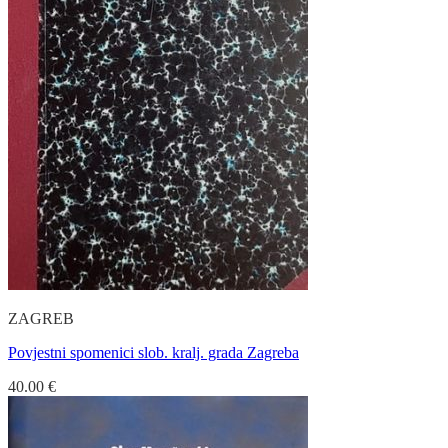
ZAGREB
Povjestni spomenici slob. kralj. grada Zagreba
40.00
€