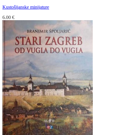
Kustošijanske minijature
6.00
€