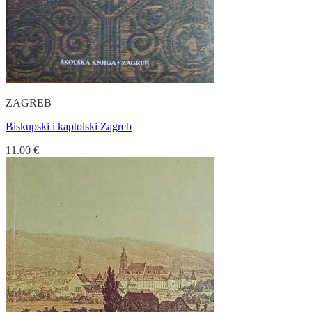
ZAGREB
Biskupski i kaptolski Zagreb
11.00
€