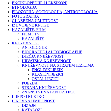
ENCIKLOPEDIJE I LEKSIKONI
ETNOLOGIJA
FILOZOFIJA, SOCIOLOGIJA, ANTROPOLOGIJA
FOTOGRAFIJA
GLAZBENA UMJETNOST
IZDVOJENE KNJIGE
KAZALIŠTE, FILM
FILM I TV
KAZALIŠTE
KNJIŽEVNOST
ANTOLOGIJE
BIOGRAFIJE I AUTOBIOGRAFIJE
DJEČJA KNJIŽEVNOST
HRVATSKA KNJIŽEVNOST
KNJIŽEVNOST NA STRANIM JEZICIMA
ENGLESKI JEZIK
KLASIČNI JEZICI
OSTALI JEZICI
POEZIJA
STRANA KNJIŽEVNOST
ZNANSTVENA FANTASTIKA
LIJEPO I RIJETKO
LIKOVNA UMJETNOST
DIZAJN
KATALOZI