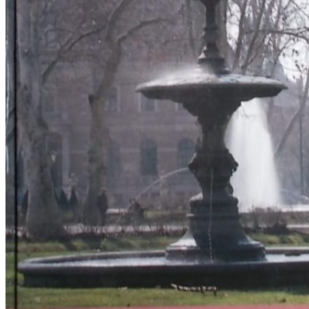
RJEČNICI, GRAMATIKE, PRAVOPISI…
ŠAH
SPORT
STRIPOVI
TEHNIČKE ZNANOSTI
TEORIJA I POVIJEST KNJIŽEVNOSTI
VEDUTE
ZAGREB
ZEMLJOVIDI
Otkup knjiga
O nama
Novosti
AKCIJA
Pretraži:
Nema proizvoda u košarici