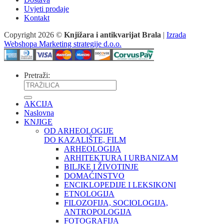
Uvjeti prodaje
Kontakt
Copyright 2026 ©
Knjižara i antikvarijat Brala
|
Izrada
Webshopa Marketing strategije d.o.o.
Pretraži:
AKCIJA
Naslovna
KNJIGE
OD ARHEOLOGIJE
DO KAZALIŠTE, FILM
ARHEOLOGIJA
ARHITEKTURA I URBANIZAM
BILJKE I ŽIVOTINJE
DOMAĆINSTVO
ENCIKLOPEDIJE I LEKSIKONI
ETNOLOGIJA
FILOZOFIJA, SOCIOLOGIJA,
ANTROPOLOGIJA
FOTOGRAFIJA