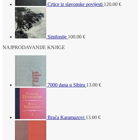
Crtice iz slavonske povijesti
120.00
€
Simfonije
100.00
€
NAJPRODAVANIJE KNJIGE
7000 dana u Sibiru
13.00
€
Braća Karamazovi
13.00
€