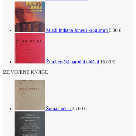
Mladi Indiana Jones i krug smrti
5.00
€
Žumberački narodni običaji
15.00
€
IZDVOJENE KNJIGE
Šuma i pčela
25.00
€