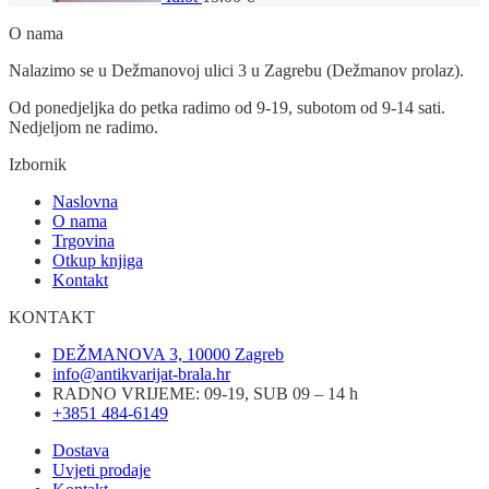
O nama
Nalazimo se u Dežmanovoj ulici 3 u Zagrebu (Dežmanov prolaz).
Od ponedjeljka do petka radimo od 9-19, subotom od 9-14 sati.
Nedjeljom ne radimo.
Izbornik
Naslovna
O nama
Trgovina
Otkup knjiga
Kontakt
KONTAKT
DEŽMANOVA 3, 10000 Zagreb
info@antikvarijat-brala.hr
RADNO VRIJEME: 09-19, SUB 09 – 14 h
+3851 484-6149
Dostava
Uvjeti prodaje