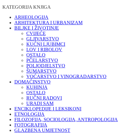
KATEGORIJA KNJIGA
ARHEOLOGIJA
ARHITEKTURA I URBANIZAM
BILJKE I ŽIVOTINJE
CVIJEĆE
GLJIVARSTVO
KUĆNI LJUBIMCI
LOV I RIBOLOV
OSTALO
PČELARSTVO
POLJODJELSTVO
ŠUMARSTVO
VOĆARSTVO I VINOGRADARSTVO
DOMAĆINSTVO
KUHINJA
OSTALO
RUČNI RADOVI
URADI SAM
ENCIKLOPEDIJE I LEKSIKONI
ETNOLOGIJA
FILOZOFIJA, SOCIOLOGIJA, ANTROPOLOGIJA
FOTOGRAFIJA
GLAZBENA UMJETNOST