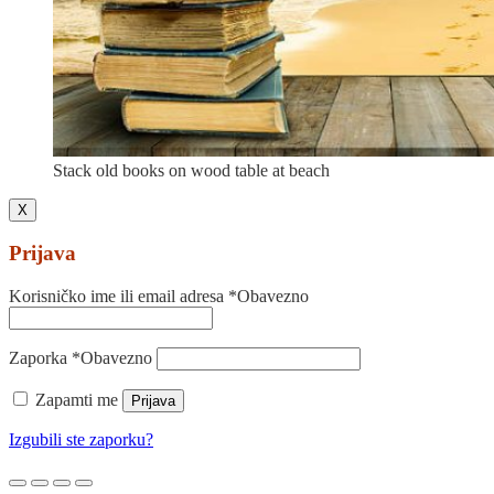
Stack old books on wood table at beach
X
Prijava
Korisničko ime ili email adresa
*
Obavezno
Zaporka
*
Obavezno
Zapamti me
Prijava
Izgubili ste zaporku?