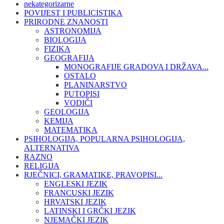
nekategorizarne
POVIJEST I PUBLICISTIKA
PRIRODNE ZNANOSTI
ASTRONOMIJA
BIOLOGIJA
FIZIKA
GEOGRAFIJA
MONOGRAFIJE GRADOVA I DRŽAVA...
OSTALO
PLANINARSTVO
PUTOPISI
VODIČI
GEOLOGIJA
KEMIJA
MATEMATIKA
PSIHOLOGIJA, POPULARNA PSIHOLOGIJA,
ALTERNATIVA
RAZNO
RELIGIJA
RJEČNICI, GRAMATIKE, PRAVOPISI...
ENGLESKI JEZIK
FRANCUSKI JEZIK
HRVATSKI JEZIK
LATINSKI I GRČKI JEZIK
NJEMAČKI JEZIK