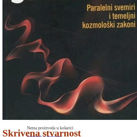
RJEČNICI, GRAMATIKE, PRAVOPISI…
ŠAH
SPORT
STRIPOVI
TEHNIČKE ZNANOSTI
TEORIJA I POVIJEST KNJIŽEVNOSTI
VEDUTE
ZAGREB
ZEMLJOVIDI
Otkup knjiga
O nama
Novosti
AKCIJA
Pretraži:
Nema proizvoda u košarici
Skrivena stvarnost