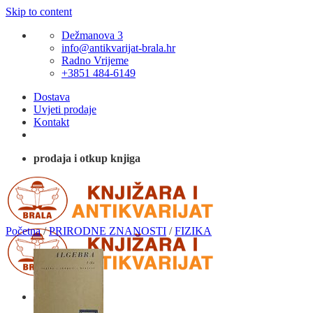
Skip to content
Dežmanova 3
info@antikvarijat-brala.hr
Radno Vrijeme
+3851 484-6149
Dostava
Uvjeti prodaje
Kontakt
prodaja i otkup knjiga
Početna
/
PRIRODNE ZNANOSTI
/
FIZIKA