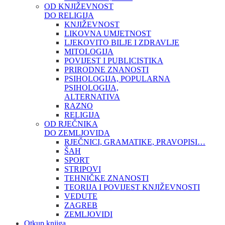
OD KNJIŽEVNOST
DO RELIGIJA
KNJIŽEVNOST
LIKOVNA UMJETNOST
LJEKOVITO BILJE I ZDRAVLJE
MITOLOGIJA
POVIJEST I PUBLICISTIKA
PRIRODNE ZNANOSTI
PSIHOLOGIJA, POPULARNA
PSIHOLOGIJA,
ALTERNATIVA
RAZNO
RELIGIJA
OD RJEČNIKA
DO ZEMLJOVIDA
RJEČNICI, GRAMATIKE, PRAVOPISI…
ŠAH
SPORT
STRIPOVI
TEHNIČKE ZNANOSTI
TEORIJA I POVIJEST KNJIŽEVNOSTI
VEDUTE
ZAGREB
ZEMLJOVIDI
Otkup knjiga