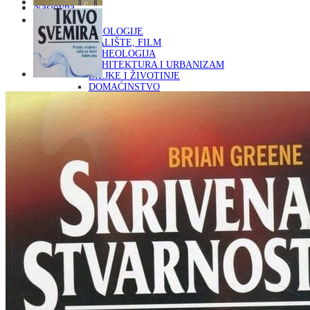
Naslovna
KNJIGE
OD ARHEOLOGIJE
DO KAZALIŠTE, FILM
ARHEOLOGIJA
ARHITEKTURA I URBANIZAM
BILJKE I ŽIVOTINJE
DOMAĆINSTVO
ENCIKLOPEDIJE I LEKSIKONI
ETNOLOGIJA
FILOZOFIJA, SOCIOLOGIJA, ANTROPOLOGIJA
FOTOGRAFIJA
GLAZBENA UMJETNOST
KAZALIŠTE, FILM
OD KNJIŽEVNOST
DO RELIGIJA
KNJIŽEVNOST
LIKOVNA UMJETNOST
LJEKOVITO BILJE I ZDRAVLJE
MITOLOGIJA
POVIJEST I PUBLICISTIKA
PRIRODNE ZNANOSTI
PSIHOLOGIJA, POPULARNA PSIHOLOGIJA,
ALTERNATIVA
RAZNO
RELIGIJA
OD RJEČNIKA
DO ZEMLJOVIDA