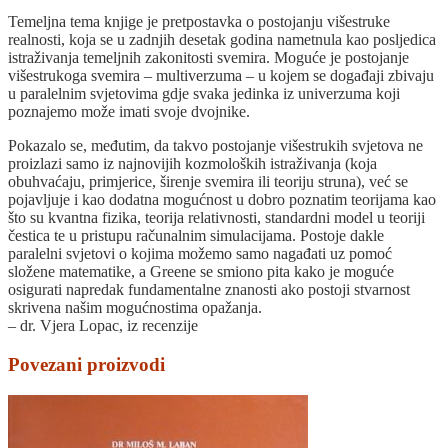
Temeljna tema knjige je pretpostavka o postojanju višestruke
realnosti, koja se u zadnjih desetak godina nametnula kao posljedica
istraživanja temeljnih zakonitosti svemira. Moguće je postojanje
višestrukoga svemira – multiverzuma – u kojem se događaji zbivaju
u paralelnim svjetovima gdje svaka jedinka iz univerzuma koji
poznajemo može imati svoje dvojnike.
Pokazalo se, međutim, da takvo postojanje višestrukih svjetova ne
proizlazi samo iz najnovijih kozmoloških istraživanja (koja
obuhvaćaju, primjerice, širenje svemira ili teoriju struna), već se
pojavljuje i kao dodatna mogućnost u dobro poznatim teorijama kao
što su kvantna fizika, teorija relativnosti, standardni model u teoriji
čestica te u pristupu računalnim simulacijama. Postoje dakle
paralelni svjetovi o kojima možemo samo nagađati uz pomoć
složene matematike, a Greene se smiono pita kako je moguće
osigurati napredak fundamentalne znanosti ako postoji stvarnost
skrivena našim mogućnostima opažanja.
– dr. Vjera Lopac, iz recenzije
Povezani proizvodi