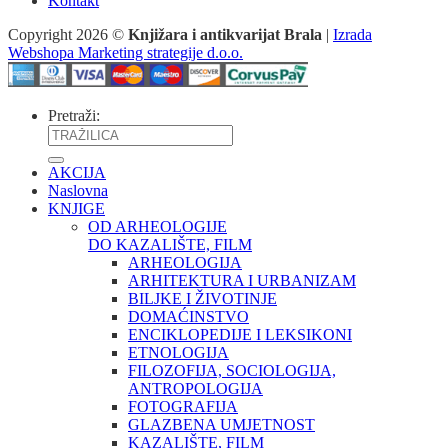
Kontakt
Copyright 2026 ©
Knjižara i antikvarijat Brala
|
Izrada
Webshopa Marketing strategije d.o.o.
Pretraži:
AKCIJA
Naslovna
KNJIGE
OD ARHEOLOGIJE
DO KAZALIŠTE, FILM
ARHEOLOGIJA
ARHITEKTURA I URBANIZAM
BILJKE I ŽIVOTINJE
DOMAĆINSTVO
ENCIKLOPEDIJE I LEKSIKONI
ETNOLOGIJA
FILOZOFIJA, SOCIOLOGIJA,
ANTROPOLOGIJA
FOTOGRAFIJA
GLAZBENA UMJETNOST
KAZALIŠTE, FILM