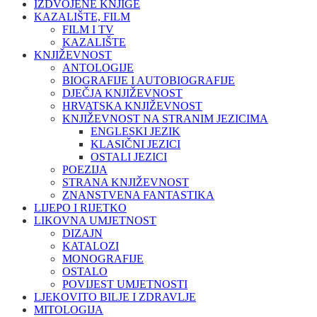
IZDVOJENE KNJIGE
KAZALIŠTE, FILM
FILM I TV
KAZALIŠTE
KNJIŽEVNOST
ANTOLOGIJE
BIOGRAFIJE I AUTOBIOGRAFIJE
DJEČJA KNJIŽEVNOST
HRVATSKA KNJIŽEVNOST
KNJIŽEVNOST NA STRANIM JEZICIMA
ENGLESKI JEZIK
KLASIČNI JEZICI
OSTALI JEZICI
POEZIJA
STRANA KNJIŽEVNOST
ZNANSTVENA FANTASTIKA
LIJEPO I RIJETKO
LIKOVNA UMJETNOST
DIZAJN
KATALOZI
MONOGRAFIJE
OSTALO
POVIJEST UMJETNOSTI
LJEKOVITO BILJE I ZDRAVLJE
MITOLOGIJA