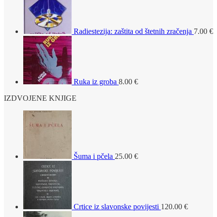
Radiestezija: zaštita od štetnih zračenja
7.00
€
Ruka iz groba
8.00
€
IZDVOJENE KNJIGE
Šuma i pčela
25.00
€
Crtice iz slavonske povijesti
120.00
€