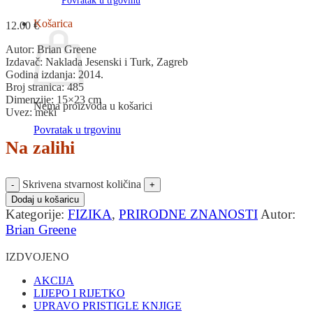
Povratak u trgovinu
Košarica
12.00
€
Autor: Brian Greene
Izdavač: Naklada Jesenski i Turk, Zagreb
Godina izdanja: 2014.
Broj stranica: 485
Dimenzije: 15×23 cm
Nema proizvoda u košarici
Uvez: meki
Povratak u trgovinu
Na zalihi
Skrivena stvarnost količina
Dodaj u košaricu
Kategorije:
FIZIKA
,
PRIRODNE ZNANOSTI
Autor:
Brian Greene
IZDVOJENO
AKCIJA
LIJEPO I RIJETKO
UPRAVO PRISTIGLE KNJIGE