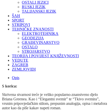
OSTALI JEZICI
RUSKI JEZIK
TALIJANSKI JEZIK
ŠAH
SPORT
STRIPOVI
TEHNIČKE ZNANOSTI
ELEKTROTEHNIKA
GEODEZIJA
GRAĐEVINARSTVO
OSTALO
STROJARSTVO
TEORIJA I POVIJEST KNJIŽEVNOSTI
VEDUTE
ZAGREB
ZEMLJOVIDI
Opis
S korica:
Skrivena stvarnost treće je veliko popularno-znanstveno djelo
Briana Greenea. Kao i “Elegantni svemir” te “Tkivo svemira”,
vrsnim pripovjedačkim stilom, prepunim analogija, opisa i metafora
autor kao da piše kakav napeti roman.