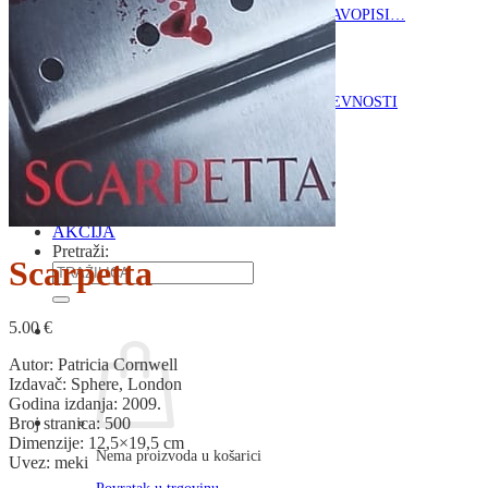
RJEČNICI, GRAMATIKE, PRAVOPISI…
ŠAH
SPORT
STRIPOVI
TEHNIČKE ZNANOSTI
TEORIJA I POVIJEST KNJIŽEVNOSTI
VEDUTE
ZAGREB
ZEMLJOVIDI
Otkup knjiga
O nama
Novosti
AKCIJA
Pretraži:
Scarpetta
5.00
€
Autor: Patricia Cornwell
Izdavač: Sphere, London
Godina izdanja: 2009.
Broj stranica: 500
Dimenzije: 12,5×19,5 cm
Nema proizvoda u košarici
Uvez: meki