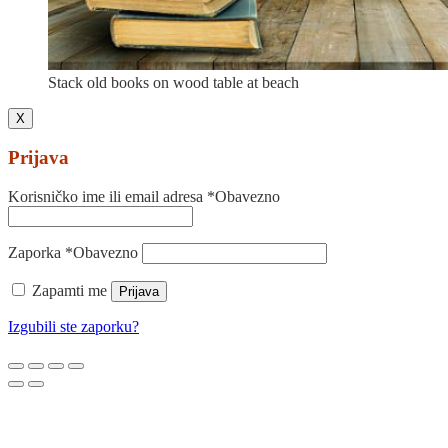
Stack old books on wood table at beach
X
Prijava
Korisničko ime ili email adresa
*
Obavezno
Zaporka
*
Obavezno
Zapamti me
Prijava
Izgubili ste zaporku?