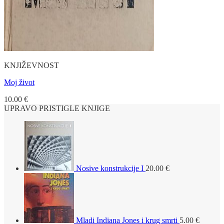
KNJIŽEVNOST
Moj život
10.00
€
UPRAVO PRISTIGLE KNJIGE
Nosive konstrukcije I
20.00
€
Mladi Indiana Jones i krug smrti
5.00
€