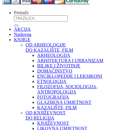
Pretraži:
AKCIJA
Naslovna
KNJIGE
OD ARHEOLOGIJE
DO KAZALIŠTE, FILM
ARHEOLOGIJA
ARHITEKTURA I URBANIZAM
BILJKE I ŽIVOTINJE
DOMAĆINSTVO
ENCIKLOPEDIJE I LEKSIKONI
ETNOLOGIJA
FILOZOFIJA, SOCIOLOGIJA,
ANTROPOLOGIJA
FOTOGRAFIJA
GLAZBENA UMJETNOST
KAZALIŠTE, FILM
OD KNJIŽEVNOST
DO RELIGIJA
KNJIŽEVNOST
LIKOVNA UMJETNOST