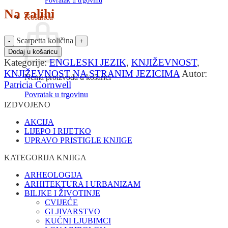
Povratak u trgovinu
Na zalihi
Košarica
Scarpetta količina
Dodaj u košaricu
Kategorije:
ENGLESKI JEZIK
,
KNJIŽEVNOST
,
KNJIŽEVNOST NA STRANIM JEZICIMA
Autor:
Nema proizvoda u košarici
Patricia Cornwell
Povratak u trgovinu
IZDVOJENO
AKCIJA
LIJEPO I RIJETKO
UPRAVO PRISTIGLE KNJIGE
KATEGORIJA KNJIGA
ARHEOLOGIJA
ARHITEKTURA I URBANIZAM
BILJKE I ŽIVOTINJE
CVIJEĆE
GLJIVARSTVO
KUĆNI LJUBIMCI