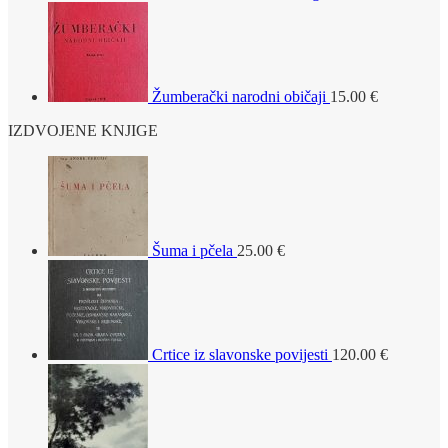
Žumberački narodni običaji
15.00
€
IZDVOJENE KNJIGE
Šuma i pčela
25.00
€
Crtice iz slavonske povijesti
120.00
€