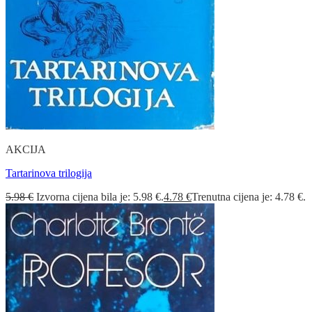
AKCIJA
Tartarinova trilogija
5.98
€
Izvorna cijena bila je: 5.98 €.
4.78
€
Trenutna cijena je: 4.78 €.