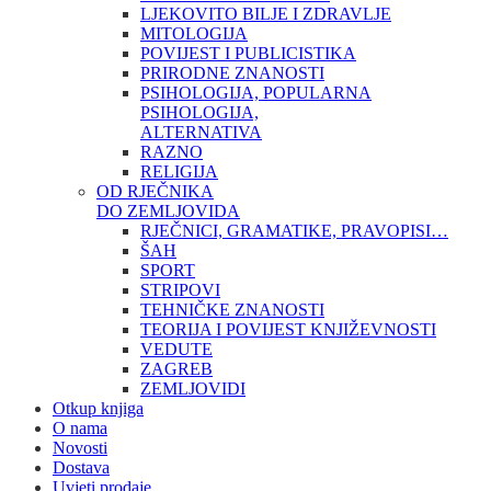
LJEKOVITO BILJE I ZDRAVLJE
MITOLOGIJA
POVIJEST I PUBLICISTIKA
PRIRODNE ZNANOSTI
PSIHOLOGIJA, POPULARNA
PSIHOLOGIJA,
ALTERNATIVA
RAZNO
RELIGIJA
OD RJEČNIKA
DO ZEMLJOVIDA
RJEČNICI, GRAMATIKE, PRAVOPISI…
ŠAH
SPORT
STRIPOVI
TEHNIČKE ZNANOSTI
TEORIJA I POVIJEST KNJIŽEVNOSTI
VEDUTE
ZAGREB
ZEMLJOVIDI
Otkup knjiga
O nama
Novosti
Dostava
Uvjeti prodaje