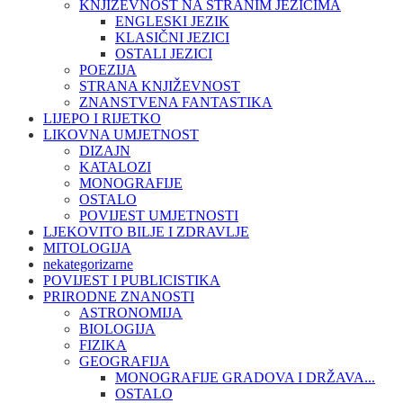
KNJIŽEVNOST NA STRANIM JEZICIMA
ENGLESKI JEZIK
KLASIČNI JEZICI
OSTALI JEZICI
POEZIJA
STRANA KNJIŽEVNOST
ZNANSTVENA FANTASTIKA
LIJEPO I RIJETKO
LIKOVNA UMJETNOST
DIZAJN
KATALOZI
MONOGRAFIJE
OSTALO
POVIJEST UMJETNOSTI
LJEKOVITO BILJE I ZDRAVLJE
MITOLOGIJA
nekategorizarne
POVIJEST I PUBLICISTIKA
PRIRODNE ZNANOSTI
ASTRONOMIJA
BIOLOGIJA
FIZIKA
GEOGRAFIJA
MONOGRAFIJE GRADOVA I DRŽAVA...
OSTALO