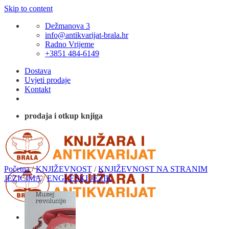
Skip to content
Dežmanova 3
info@antikvarijat-brala.hr
Radno Vrijeme
+3851 484-6149
Dostava
Uvjeti prodaje
Kontakt
prodaja i otkup knjiga
Početna
/
KNJIŽEVNOST
/
KNJIŽEVNOST NA STRANIM
JEZICIMA
/
ENGLESKI JEZIK