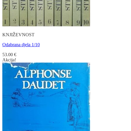
KNJIŽEVNOST
Odabrana djela 1/10
53.00
€
Akcija!