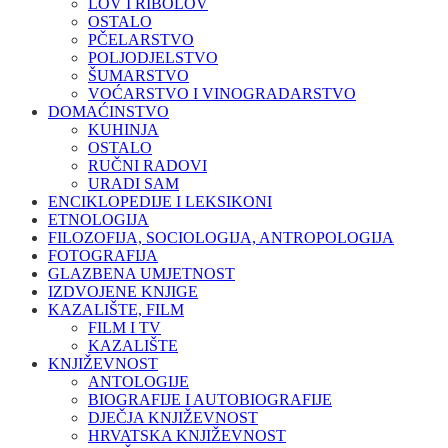
LOV I RIBOLOV
OSTALO
PČELARSTVO
POLJODJELSTVO
ŠUMARSTVO
VOĆARSTVO I VINOGRADARSTVO
DOMAĆINSTVO
KUHINJA
OSTALO
RUČNI RADOVI
URADI SAM
ENCIKLOPEDIJE I LEKSIKONI
ETNOLOGIJA
FILOZOFIJA, SOCIOLOGIJA, ANTROPOLOGIJA
FOTOGRAFIJA
GLAZBENA UMJETNOST
IZDVOJENE KNJIGE
KAZALIŠTE, FILM
FILM I TV
KAZALIŠTE
KNJIŽEVNOST
ANTOLOGIJE
BIOGRAFIJE I AUTOBIOGRAFIJE
DJEČJA KNJIŽEVNOST
HRVATSKA KNJIŽEVNOST