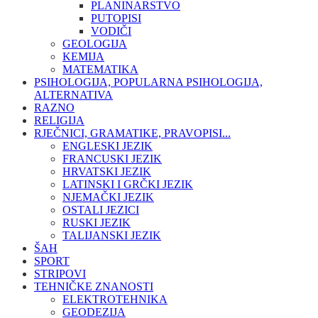
PLANINARSTVO
PUTOPISI
VODIČI
GEOLOGIJA
KEMIJA
MATEMATIKA
PSIHOLOGIJA, POPULARNA PSIHOLOGIJA,
ALTERNATIVA
RAZNO
RELIGIJA
RJEČNICI, GRAMATIKE, PRAVOPISI...
ENGLESKI JEZIK
FRANCUSKI JEZIK
HRVATSKI JEZIK
LATINSKI I GRČKI JEZIK
NJEMAČKI JEZIK
OSTALI JEZICI
RUSKI JEZIK
TALIJANSKI JEZIK
ŠAH
SPORT
STRIPOVI
TEHNIČKE ZNANOSTI
ELEKTROTEHNIKA
GEODEZIJA