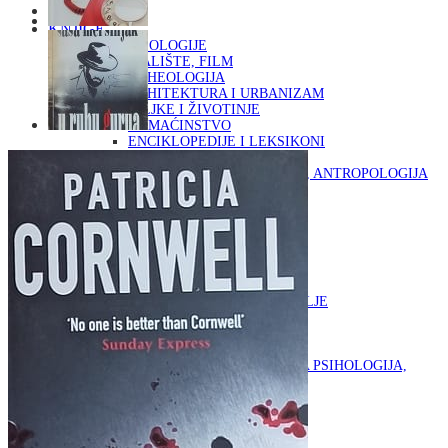
Naslovna
KNJIGE
OD ARHEOLOGIJE
DO KAZALIŠTE, FILM
ARHEOLOGIJA
ARHITEKTURA I URBANIZAM
BILJKE I ŽIVOTINJE
DOMAĆINSTVO
ENCIKLOPEDIJE I LEKSIKONI
ETNOLOGIJA
FILOZOFIJA, SOCIOLOGIJA, ANTROPOLOGIJA
FOTOGRAFIJA
GLAZBENA UMJETNOST
KAZALIŠTE, FILM
OD KNJIŽEVNOST
DO RELIGIJA
KNJIŽEVNOST
LIKOVNA UMJETNOST
LJEKOVITO BILJE I ZDRAVLJE
MITOLOGIJA
POVIJEST I PUBLICISTIKA
PRIRODNE ZNANOSTI
PSIHOLOGIJA, POPULARNA PSIHOLOGIJA,
ALTERNATIVA
RAZNO
RELIGIJA
OD RJEČNIKA
DO ZEMLJOVIDA