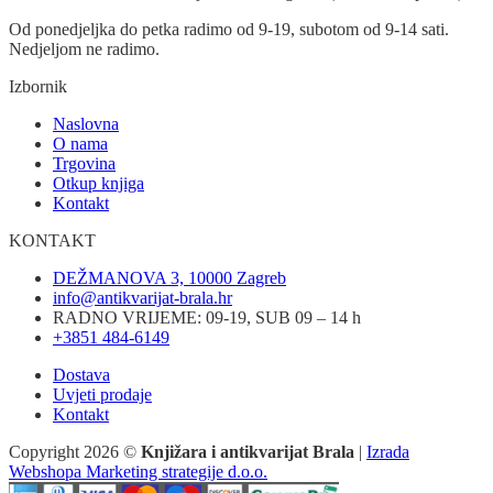
Od ponedjeljka do petka radimo od 9-19, subotom od 9-14 sati.
Nedjeljom ne radimo.
Izbornik
Naslovna
O nama
Trgovina
Otkup knjiga
Kontakt
KONTAKT
DEŽMANOVA 3, 10000 Zagreb
info@antikvarijat-brala.hr
RADNO VRIJEME: 09-19, SUB 09 – 14 h
+3851 484-6149
Dostava
Uvjeti prodaje
Kontakt
Copyright 2026 ©
Knjižara i antikvarijat Brala
|
Izrada
Webshopa Marketing strategije d.o.o.