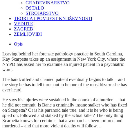
GRAĐEVINARSTVO
OSTALO
STROJARSTVO
TEORIJA I POVIJEST KNJIŽEVNOSTI
VEDUTE
ZAGREB
ZEMLJOVIDI
Opis
Leaving behind her forensic pathology practice in South Carolina,
Kay Scarpetta takes up an assignment in New York City, where the
NYPD has asked her to examine an injured patient in a psychiatric
ward.
The handcuffed and chained patient eventually begins to talk – and
the story he has to tell turns out to be one of the most bizarre she has
ever heard.
He says his injuries were sustained in the course of a murder… that
he did not commit. Is Bane a criminally insane stalker who has fixed
on Scarpetta? Or is his paranoid tale true, and it is he who is being
spied on, followed and stalked by the actual killer? The only thing
Scarpetta knows for certain is that a woman has been tortured and
murdered – and that more violent deaths will follow…