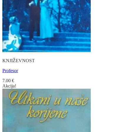
KNJIŽEVNOST
Profesor
7.00
€
Akcija!