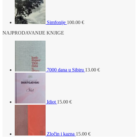
Simfonije
100.00
€
NAJPRODAVANIJE KNJIGE
7000 dana u Sibiru
13.00
€
Idiot
15.00
€
Zločin i kazna
15.00
€