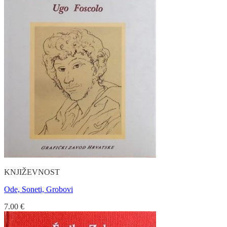
KNJIŽEVNOST
Ode, Soneti, Grobovi
7.00
€