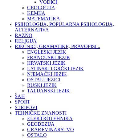
VODIČI
GEOLOGIJA
KEMIJA
MATEMATIKA
PSIHOLOGIJA, POPULARNA PSIHOLOGIJA,
ALTERNATIVA
RAZNO
RELIGIJA
RJEČNICI, GRAMATIKE, PRAVOPISI...
ENGLESKI JEZIK
FRANCUSKI JEZIK
HRVATSKI JEZIK
LATINSKI I GRČKI JEZIK
NJEMAČKI JEZIK
OSTALI JEZICI
RUSKI JEZIK
TALIJANSKI JEZIK
ŠAH
SPORT
STRIPOVI
TEHNIČKE ZNANOSTI
ELEKTROTEHNIKA
GEODEZIJA
GRAĐEVINARSTVO
OSTALO