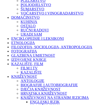
PČELARSTVO
POLJODJELSTVO
ŠUMARSTVO
VOĆARSTVO I VINOGRADARSTVO
DOMAĆINSTVO
KUHINJA
OSTALO
RUČNI RADOVI
URADI SAM
ENCIKLOPEDIJE I LEKSIKONI
ETNOLOGIJA
FILOZOFIJA, SOCIOLOGIJA, ANTROPOLOGIJA
FOTOGRAFIJA
GLAZBENA UMJETNOST
IZDVOJENE KNJIGE
KAZALIŠTE, FILM
FILM I TV
KAZALIŠTE
KNJIŽEVNOST
ANTOLOGIJE
BIOGRAFIJE I AUTOBIOGRAFIJE
DJEČJA KNJIŽEVNOST
HRVATSKA KNJIŽEVNOST
KNJIŽEVNOST NA STRANIM JEZICIMA
ENGLESKI JEZIK