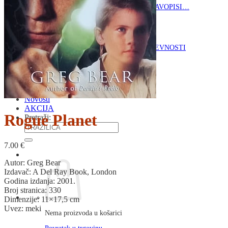
RJEČNICI, GRAMATIKE, PRAVOPISI…
ŠAH
SPORT
STRIPOVI
TEHNIČKE ZNANOSTI
TEORIJA I POVIJEST KNJIŽEVNOSTI
VEDUTE
ZAGREB
ZEMLJOVIDI
Otkup knjiga
O nama
Novosti
AKCIJA
Rogue Planet
Pretraži:
7.00
€
Autor: Greg Bear
Izdavač: A Del Ray Book, London
Godina izdanja: 2001.
Broj stranica: 330
Dimenzije: 11×17,5 cm
Uvez: meki
Nema proizvoda u košarici