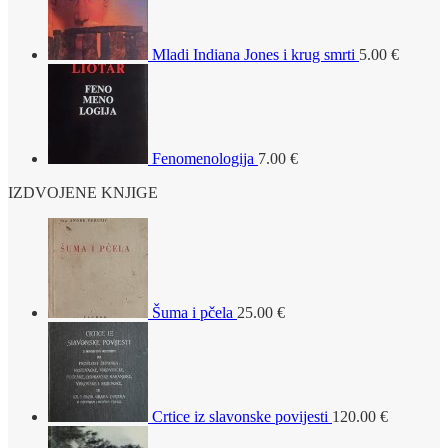
Mladi Indiana Jones i krug smrti
5.00
€
Fenomenologija
7.00
€
IZDVOJENE KNJIGE
Šuma i pčela
25.00
€
Crtice iz slavonske povijesti
120.00
€