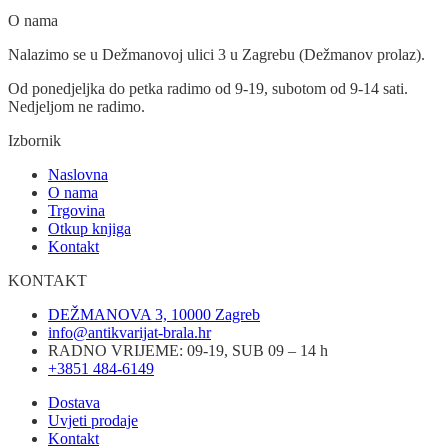
O nama
Nalazimo se u Dežmanovoj ulici 3 u Zagrebu (Dežmanov prolaz).
Od ponedjeljka do petka radimo od 9-19, subotom od 9-14 sati.
Nedjeljom ne radimo.
Izbornik
Naslovna
O nama
Trgovina
Otkup knjiga
Kontakt
KONTAKT
DEŽMANOVA 3, 10000 Zagreb
info@antikvarijat-brala.hr
RADNO VRIJEME: 09-19, SUB 09 – 14 h
+3851 484-6149
Dostava
Uvjeti prodaje
Kontakt