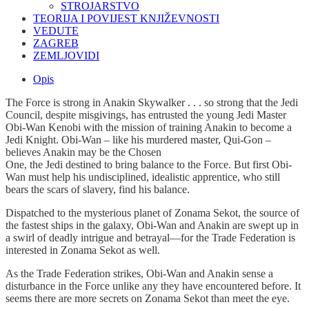
STROJARSTVO
TEORIJA I POVIJEST KNJIŽEVNOSTI
VEDUTE
ZAGREB
ZEMLJOVIDI
Opis
The Force is strong in Anakin Skywalker . . . so strong that the Jedi
Council, despite misgivings, has entrusted the young Jedi Master
Obi-Wan Kenobi with the mission of training Anakin to become a
Jedi Knight. Obi-Wan – like his murdered master, Qui-Gon –
believes Anakin may be the Chosen
One, the Jedi destined to bring balance to the Force. But first Obi-
Wan must help his undisciplined, idealistic apprentice, who still
bears the scars of slavery, find his balance.
Dispatched to the mysterious planet of Zonama Sekot, the source of
the fastest ships in the galaxy, Obi-Wan and Anakin are swept up in
a swirl of deadly intrigue and betrayal—for the Trade Federation is
interested in Zonama Sekot as well.
As the Trade Federation strikes, Obi-Wan and Anakin sense a
disturbance in the Force unlike any they have encountered before. It
seems there are more secrets on Zonama Sekot than meet the eye.