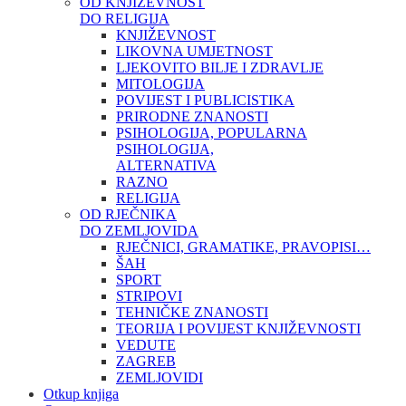
OD KNJIŽEVNOST
DO RELIGIJA
KNJIŽEVNOST
LIKOVNA UMJETNOST
LJEKOVITO BILJE I ZDRAVLJE
MITOLOGIJA
POVIJEST I PUBLICISTIKA
PRIRODNE ZNANOSTI
PSIHOLOGIJA, POPULARNA
PSIHOLOGIJA,
ALTERNATIVA
RAZNO
RELIGIJA
OD RJEČNIKA
DO ZEMLJOVIDA
RJEČNICI, GRAMATIKE, PRAVOPISI…
ŠAH
SPORT
STRIPOVI
TEHNIČKE ZNANOSTI
TEORIJA I POVIJEST KNJIŽEVNOSTI
VEDUTE
ZAGREB
ZEMLJOVIDI
Otkup knjiga