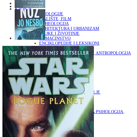
Naslovna
KNJIGE
OD ARHEOLOGIJE
DO KAZALIŠTE, FILM
ARHEOLOGIJA
ARHITEKTURA I URBANIZAM
BILJKE I ŽIVOTINJE
DOMAĆINSTVO
ENCIKLOPEDIJE I LEKSIKONI
ETNOLOGIJA
FILOZOFIJA, SOCIOLOGIJA, ANTROPOLOGIJA
FOTOGRAFIJA
GLAZBENA UMJETNOST
KAZALIŠTE, FILM
OD KNJIŽEVNOST
DO RELIGIJA
KNJIŽEVNOST
LIKOVNA UMJETNOST
LJEKOVITO BILJE I ZDRAVLJE
MITOLOGIJA
POVIJEST I PUBLICISTIKA
PRIRODNE ZNANOSTI
PSIHOLOGIJA, POPULARNA PSIHOLOGIJA,
ALTERNATIVA
RAZNO
RELIGIJA
OD RJEČNIKA
DO ZEMLJOVIDA