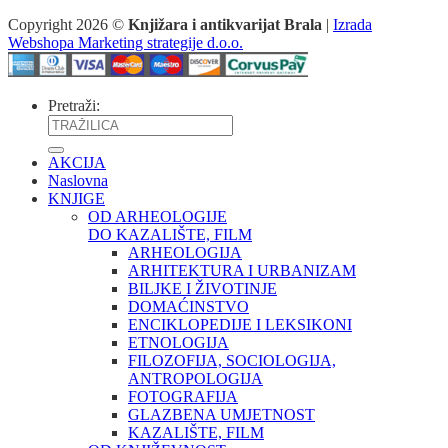
Copyright 2026 ©
Knjižara i antikvarijat Brala
|
Izrada
Webshopa Marketing strategije d.o.o.
Pretraži:
AKCIJA
Naslovna
KNJIGE
OD ARHEOLOGIJE
DO KAZALIŠTE, FILM
ARHEOLOGIJA
ARHITEKTURA I URBANIZAM
BILJKE I ŽIVOTINJE
DOMAĆINSTVO
ENCIKLOPEDIJE I LEKSIKONI
ETNOLOGIJA
FILOZOFIJA, SOCIOLOGIJA,
ANTROPOLOGIJA
FOTOGRAFIJA
GLAZBENA UMJETNOST
KAZALIŠTE, FILM