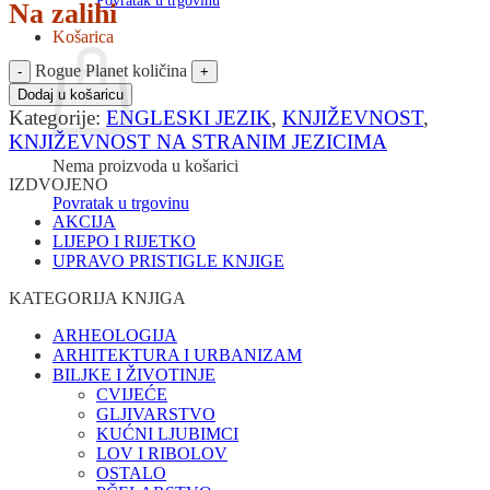
Povratak u trgovinu
Na zalihi
Košarica
Rogue Planet količina
Dodaj u košaricu
Kategorije:
ENGLESKI JEZIK
,
KNJIŽEVNOST
,
KNJIŽEVNOST NA STRANIM JEZICIMA
Nema proizvoda u košarici
IZDVOJENO
Povratak u trgovinu
AKCIJA
LIJEPO I RIJETKO
UPRAVO PRISTIGLE KNJIGE
KATEGORIJA KNJIGA
ARHEOLOGIJA
ARHITEKTURA I URBANIZAM
BILJKE I ŽIVOTINJE
CVIJEĆE
GLJIVARSTVO
KUĆNI LJUBIMCI
LOV I RIBOLOV
OSTALO