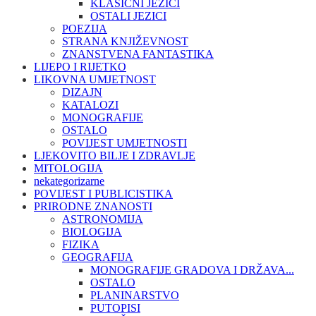
KLASIČNI JEZICI
OSTALI JEZICI
POEZIJA
STRANA KNJIŽEVNOST
ZNANSTVENA FANTASTIKA
LIJEPO I RIJETKO
LIKOVNA UMJETNOST
DIZAJN
KATALOZI
MONOGRAFIJE
OSTALO
POVIJEST UMJETNOSTI
LJEKOVITO BILJE I ZDRAVLJE
MITOLOGIJA
nekategorizarne
POVIJEST I PUBLICISTIKA
PRIRODNE ZNANOSTI
ASTRONOMIJA
BIOLOGIJA
FIZIKA
GEOGRAFIJA
MONOGRAFIJE GRADOVA I DRŽAVA...
OSTALO
PLANINARSTVO
PUTOPISI