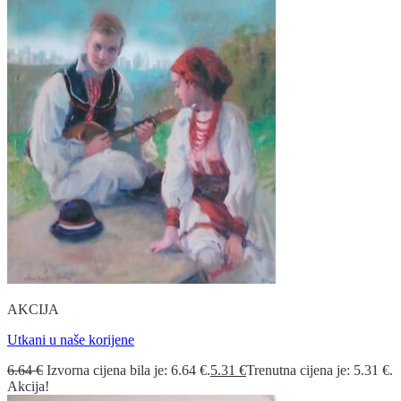
AKCIJA
Utkani u naše korijene
6.64
€
Izvorna cijena bila je: 6.64 €.
5.31
€
Trenutna cijena je: 5.31 €.
Akcija!