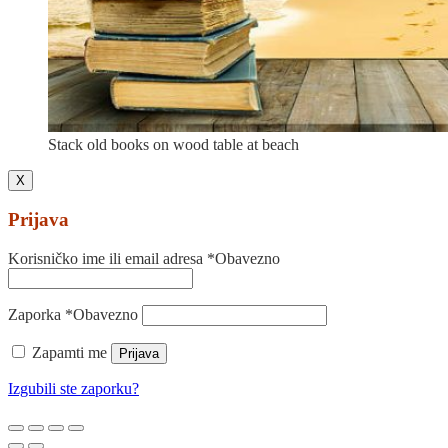
Stack old books on wood table at beach
X
Prijava
Korisničko ime ili email adresa
*
Obavezno
Zaporka
*
Obavezno
Zapamti me
Prijava
Izgubili ste zaporku?