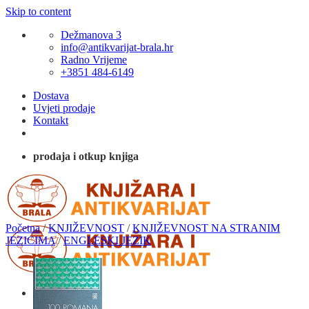
Skip to content
Dežmanova 3
info@antikvarijat-brala.hr
Radno Vrijeme
+3851 484-6149
Dostava
Uvjeti prodaje
Kontakt
prodaja i otkup knjiga
Početna
/
KNJIŽEVNOST
/
KNJIŽEVNOST NA STRANIM
JEZICIMA
/
ENGLESKI JEZIK