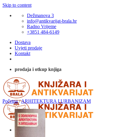
Skip to content
Dežmanova 3
info@antikvarijat-brala.hr
Radno Vrijeme
+3851 484-6149
Dostava
Uvjeti prodaje
Kontakt
prodaja i otkup knjiga
Početna
/
ARHITEKTURA I URBANIZAM