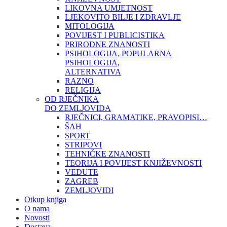
LIKOVNA UMJETNOST
LJEKOVITO BILJE I ZDRAVLJE
MITOLOGIJA
POVIJEST I PUBLICISTIKA
PRIRODNE ZNANOSTI
PSIHOLOGIJA, POPULARNA
PSIHOLOGIJA,
ALTERNATIVA
RAZNO
RELIGIJA
OD RJEČNIKA
DO ZEMLJOVIDA
RJEČNICI, GRAMATIKE, PRAVOPISI…
ŠAH
SPORT
STRIPOVI
TEHNIČKE ZNANOSTI
TEORIJA I POVIJEST KNJIŽEVNOSTI
VEDUTE
ZAGREB
ZEMLJOVIDI
Otkup knjiga
O nama
Novosti
Dostava