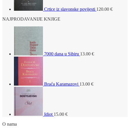
Crtice iz slavonske povijesti
120.00
€
NAJPRODAVANIJE KNJIGE
7000 dana u Sibiru
13.00
€
Braća Karamazovi
13.00
€
Idiot
15.00
€
O nama