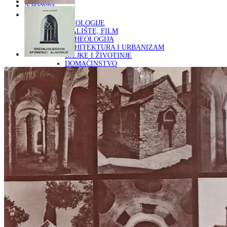
Naslovna
KNJIGE
OD ARHEOLOGIJE
DO KAZALIŠTE, FILM
ARHEOLOGIJA
ARHITEKTURA I URBANIZAM
BILJKE I ŽIVOTINJE
DOMAĆINSTVO
ENCIKLOPEDIJE I LEKSIKONI
ETNOLOGIJA
FILOZOFIJA, SOCIOLOGIJA, ANTROPOLOGIJA
FOTOGRAFIJA
GLAZBENA UMJETNOST
KAZALIŠTE, FILM
OD KNJIŽEVNOST
DO RELIGIJA
KNJIŽEVNOST
LIKOVNA UMJETNOST
LJEKOVITO BILJE I ZDRAVLJE
MITOLOGIJA
POVIJEST I PUBLICISTIKA
PRIRODNE ZNANOSTI
PSIHOLOGIJA, POPULARNA PSIHOLOGIJA,
ALTERNATIVA
RAZNO
RELIGIJA
OD RJEČNIKA
DO ZEMLJOVIDA