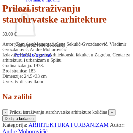
Povratak u trgovinu
Prilozi istraživanju
Košarica
starohrvatske arhitekture
33.00
€
Autor: Tomislav Marasović, Sena Sekulić-Gvozdanović, Vladimir
Nema proizvoda u košarici
Gvozdanović, Andre Mohorovičić
Izdavač: JAZU, Zagreb/ Arhitektonski fakultet u Zagrebu, Centar za
Povratak u trgovinu
arhitekturu i urbanizam u Splitu
Godina izdanja: 1978.
Broj stranica: 183
Dimenzije: 24,5×33 cm
Uvez: tvrdi s ovitkom
Na zalihi
Prilozi istraživanju starohrvatske arhitekture količina
Dodaj u košaricu
Kategorija:
ARHITEKTURA I URBANIZAM
Autor:
Andre Mohorovičić