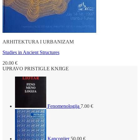
ARHITEKTURA I URBANIZAM
Studies in Ancient Structures
20.00
€
UPRAVO PRISTIGLE KNJIGE
Fenomenologija
7.00
€
Kanconijer
50.00
€