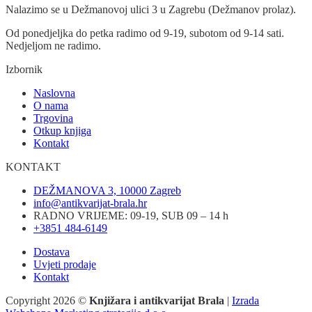
Nalazimo se u Dežmanovoj ulici 3 u Zagrebu (Dežmanov prolaz).
Od ponedjeljka do petka radimo od 9-19, subotom od 9-14 sati.
Nedjeljom ne radimo.
Izbornik
Naslovna
O nama
Trgovina
Otkup knjiga
Kontakt
KONTAKT
DEŽMANOVA 3, 10000 Zagreb
info@antikvarijat-brala.hr
RADNO VRIJEME: 09-19, SUB 09 – 14 h
+3851 484-6149
Dostava
Uvjeti prodaje
Kontakt
Copyright 2026 ©
Knjižara i antikvarijat Brala
|
Izrada