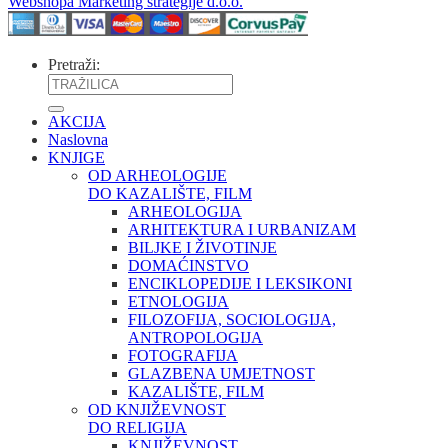
Webshopa Marketing strategije d.o.o.
Pretraži:
AKCIJA
Naslovna
KNJIGE
OD ARHEOLOGIJE
DO KAZALIŠTE, FILM
ARHEOLOGIJA
ARHITEKTURA I URBANIZAM
BILJKE I ŽIVOTINJE
DOMAĆINSTVO
ENCIKLOPEDIJE I LEKSIKONI
ETNOLOGIJA
FILOZOFIJA, SOCIOLOGIJA,
ANTROPOLOGIJA
FOTOGRAFIJA
GLAZBENA UMJETNOST
KAZALIŠTE, FILM
OD KNJIŽEVNOST
DO RELIGIJA
KNJIŽEVNOST