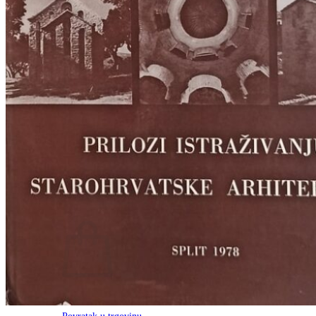
RJEČNICI, GRAMATIKE, PRAVOPISI…
ŠAH
SPORT
STRIPOVI
TEHNIČKE ZNANOSTI
TEORIJA I POVIJEST KNJIŽEVNOSTI
VEDUTE
ZAGREB
ZEMLJOVIDI
Otkup knjiga
O nama
Novosti
AKCIJA
Pretraži:
Nema proizvoda u košarici