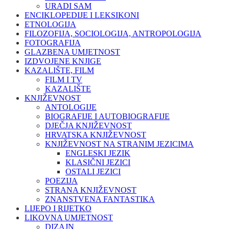
URADI SAM
ENCIKLOPEDIJE I LEKSIKONI
ETNOLOGIJA
FILOZOFIJA, SOCIOLOGIJA, ANTROPOLOGIJA
FOTOGRAFIJA
GLAZBENA UMJETNOST
IZDVOJENE KNJIGE
KAZALIŠTE, FILM
FILM I TV
KAZALIŠTE
KNJIŽEVNOST
ANTOLOGIJE
BIOGRAFIJE I AUTOBIOGRAFIJE
DJEČJA KNJIŽEVNOST
HRVATSKA KNJIŽEVNOST
KNJIŽEVNOST NA STRANIM JEZICIMA
ENGLESKI JEZIK
KLASIČNI JEZICI
OSTALI JEZICI
POEZIJA
STRANA KNJIŽEVNOST
ZNANSTVENA FANTASTIKA
LIJEPO I RIJETKO
LIKOVNA UMJETNOST
DIZAJN