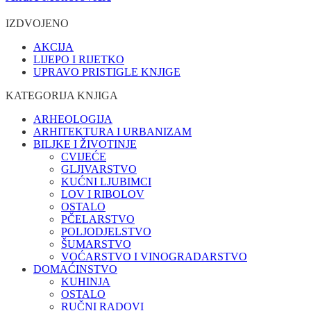
IZDVOJENO
AKCIJA
LIJEPO I RIJETKO
UPRAVO PRISTIGLE KNJIGE
KATEGORIJA KNJIGA
ARHEOLOGIJA
ARHITEKTURA I URBANIZAM
BILJKE I ŽIVOTINJE
CVIJEĆE
GLJIVARSTVO
KUĆNI LJUBIMCI
LOV I RIBOLOV
OSTALO
PČELARSTVO
POLJODJELSTVO
ŠUMARSTVO
VOĆARSTVO I VINOGRADARSTVO
DOMAĆINSTVO
KUHINJA
OSTALO
RUČNI RADOVI