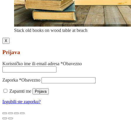
Stack old books on wood table at beach
X
Prijava
Korisničko ime ili email adresa
*
Obavezno
Zaporka
*
Obavezno
Zapamti me
Prijava
Izgubili ste zaporku?