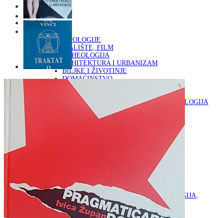
Naslovna
KNJIGE
OD ARHEOLOGIJE
DO KAZALIŠTE, FILM
ARHEOLOGIJA
ARHITEKTURA I URBANIZAM
BILJKE I ŽIVOTINJE
DOMAĆINSTVO
ENCIKLOPEDIJE I LEKSIKONI
ETNOLOGIJA
FILOZOFIJA, SOCIOLOGIJA, ANTROPOLOGIJA
FOTOGRAFIJA
GLAZBENA UMJETNOST
KAZALIŠTE, FILM
OD KNJIŽEVNOST
DO RELIGIJA
KNJIŽEVNOST
LIKOVNA UMJETNOST
LJEKOVITO BILJE I ZDRAVLJE
MITOLOGIJA
POVIJEST I PUBLICISTIKA
PRIRODNE ZNANOSTI
PSIHOLOGIJA, POPULARNA PSIHOLOGIJA,
ALTERNATIVA
RAZNO