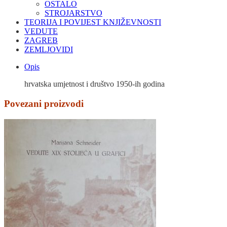
OSTALO
STROJARSTVO
TEORIJA I POVIJEST KNJIŽEVNOSTI
VEDUTE
ZAGREB
ZEMLJOVIDI
Opis
hrvatska umjetnost i društvo 1950-ih godina
Povezani proizvodi