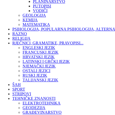
PLANINARSTVO
PUTOPISI
VODIČI
GEOLOGIJA
KEMIJA
MATEMATIKA
PSIHOLOGIJA, POPULARNA PSIHOLOGIJA, ALTERNA
RAZNO
RELIGIJA
RJEČNICI, GRAMATIKE, PRAVOPISI...
ENGLESKI JEZIK
FRANCUSKI JEZIK
HRVATSKI JEZIK
LATINSKI I GRČKI JEZIK
NJEMAČKI JEZIK
OSTALI JEZICI
RUSKI JEZIK
TALIJANSKI JEZIK
ŠAH
SPORT
STRIPOVI
TEHNIČKE ZNANOSTI
ELEKTROTEHNIKA
GEODEZIJA
GRAĐEVINARSTVO