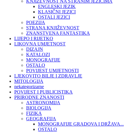
KNJIŽEVNOST NA STRANIM JEZICIMA
ENGLESKI JEZIK
KLASIČNI JEZICI
OSTALI JEZICI
POEZIJA
STRANA KNJIŽEVNOST
ZNANSTVENA FANTASTIKA
LIJEPO I RIJETKO
LIKOVNA UMJETNOST
DIZAJN
KATALOZI
MONOGRAFIJE
OSTALO
POVIJEST UMJETNOSTI
LJEKOVITO BILJE I ZDRAVLJE
MITOLOGIJA
nekategorizarne
POVIJEST I PUBLICISTIKA
PRIRODNE ZNANOSTI
ASTRONOMIJA
BIOLOGIJA
FIZIKA
GEOGRAFIJA
MONOGRAFIJE GRADOVA I DRŽAVA...
OSTALO