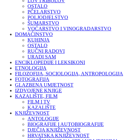
LOV I RIBOLOV
OSTALO
PČELARSTVO
POLJODJELSTVO
ŠUMARSTVO
VOĆARSTVO I VINOGRADARSTVO
DOMAĆINSTVO
KUHINJA
OSTALO
RUČNI RADOVI
URADI SAM
ENCIKLOPEDIJE I LEKSIKONI
ETNOLOGIJA
FILOZOFIJA, SOCIOLOGIJA, ANTROPOLOGIJA
FOTOGRAFIJA
GLAZBENA UMJETNOST
IZDVOJENE KNJIGE
KAZALIŠTE, FILM
FILM I TV
KAZALIŠTE
KNJIŽEVNOST
ANTOLOGIJE
BIOGRAFIJE I AUTOBIOGRAFIJE
DJEČJA KNJIŽEVNOST
HRVATSKA KNJIŽEVNOST