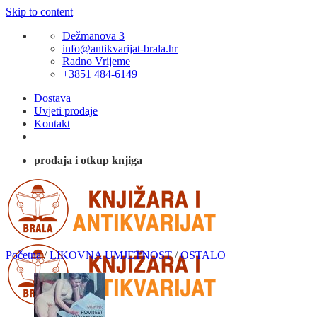
Skip to content
Dežmanova 3
info@antikvarijat-brala.hr
Radno Vrijeme
+3851 484-6149
Dostava
Uvjeti prodaje
Kontakt
prodaja i otkup knjiga
Početna
/
LIKOVNA UMJETNOST
/
OSTALO