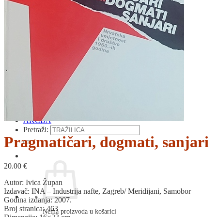
RELIGIJA
OD RJEČNIKA
DO ZEMLJOVIDA
RJEČNICI, GRAMATIKE, PRAVOPISI…
ŠAH
SPORT
STRIPOVI
TEHNIČKE ZNANOSTI
TEORIJA I POVIJEST KNJIŽEVNOSTI
VEDUTE
ZAGREB
ZEMLJOVIDI
Otkup knjiga
O nama
Novosti
AKCIJA
Pretraži:
Pragmatičari, dogmati, sanjari
20.00
€
Autor: Ivica Župan
Izdavač: INA – Industrija nafte, Zagreb/ Meridijani, Samobor
Godina izdanja: 2007.
Broj stranica: 463
Nema proizvoda u košarici