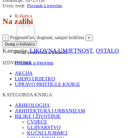
Dimenzije: 16×23 cm
Uvez: tvrdi
Povratak u trgovinu
Košarica
Na zalihi
Pragmatičari, dogmati, sanjari količina
Dodaj u košaricu
Kategorije:
LIKOVNA UMJETNOST
,
OSTALO
Nema proizvoda u košarici
Povratak u trgovinu
IZDVOJENO
AKCIJA
LIJEPO I RIJETKO
UPRAVO PRISTIGLE KNJIGE
KATEGORIJA KNJIGA
ARHEOLOGIJA
ARHITEKTURA I URBANIZAM
BILJKE I ŽIVOTINJE
CVIJEĆE
GLJIVARSTVO
KUĆNI LJUBIMCI