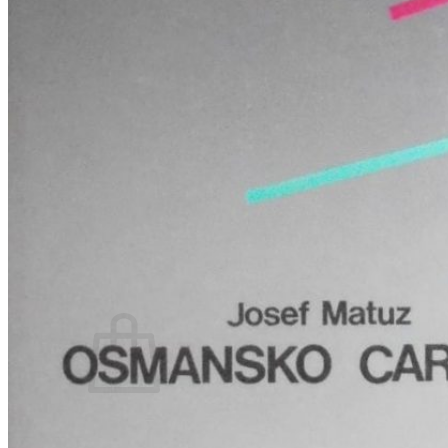
RJEČNICI, GRAMATIKE, PRAVOPISI…
ŠAH
SPORT
STRIPOVI
TEHNIČKE ZNANOSTI
TEORIJA I POVIJEST KNJIŽEVNOSTI
VEDUTE
ZAGREB
ZEMLJOVIDI
Otkup knjiga
O nama
Novosti
AKCIJA
Pretraži:
Nema proizvoda u košarici