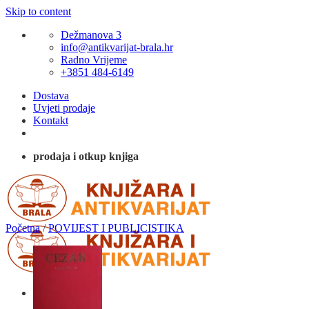
Skip to content
Dežmanova 3
info@antikvarijat-brala.hr
Radno Vrijeme
+3851 484-6149
Dostava
Uvjeti prodaje
Kontakt
prodaja i otkup knjiga
Početna
/
POVIJEST I PUBLICISTIKA