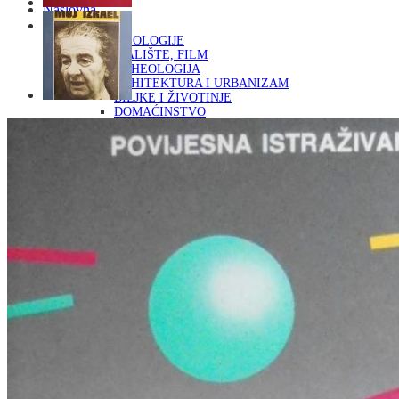
Naslovna
KNJIGE
OD ARHEOLOGIJE
DO KAZALIŠTE, FILM
ARHEOLOGIJA
ARHITEKTURA I URBANIZAM
BILJKE I ŽIVOTINJE
DOMAĆINSTVO
ENCIKLOPEDIJE I LEKSIKONI
ETNOLOGIJA
FILOZOFIJA, SOCIOLOGIJA, ANTROPOLOGIJA
FOTOGRAFIJA
GLAZBENA UMJETNOST
KAZALIŠTE, FILM
OD KNJIŽEVNOST
DO RELIGIJA
KNJIŽEVNOST
LIKOVNA UMJETNOST
LJEKOVITO BILJE I ZDRAVLJE
MITOLOGIJA
POVIJEST I PUBLICISTIKA
PRIRODNE ZNANOSTI
PSIHOLOGIJA, POPULARNA PSIHOLOGIJA,
ALTERNATIVA
RAZNO
RELIGIJA
OD RJEČNIKA
DO ZEMLJOVIDA