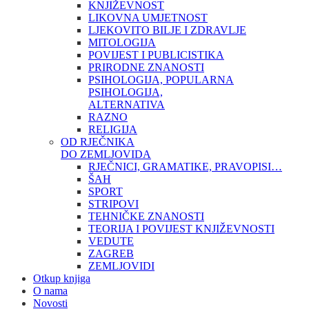
KNJIŽEVNOST
LIKOVNA UMJETNOST
LJEKOVITO BILJE I ZDRAVLJE
MITOLOGIJA
POVIJEST I PUBLICISTIKA
PRIRODNE ZNANOSTI
PSIHOLOGIJA, POPULARNA
PSIHOLOGIJA,
ALTERNATIVA
RAZNO
RELIGIJA
OD RJEČNIKA
DO ZEMLJOVIDA
RJEČNICI, GRAMATIKE, PRAVOPISI…
ŠAH
SPORT
STRIPOVI
TEHNIČKE ZNANOSTI
TEORIJA I POVIJEST KNJIŽEVNOSTI
VEDUTE
ZAGREB
ZEMLJOVIDI
Otkup knjiga
O nama
Novosti