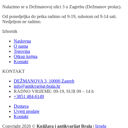
Nalazimo se u Dežmanovoj ulici 3 u Zagrebu (Dežmanov prolaz).
Od ponedjeljka do petka radimo od 9-19, subotom od 9-14 sati.
Nedjeljom ne radimo.
Izbornik
Naslovna
O nama
Trgovina
Otkup knjiga
Kontakt
KONTAKT
DEŽMANOVA 3, 10000 Zagreb
info@antikvarijat-brala.hr
RADNO VRIJEME: 09-19, SUB 09 – 14 h
+3851 484-6149
Dostava
Uvjeti prodaje
Kontakt
Copyright 2026 ©
Knjižara i antikvarijat Brala
|
Izrada