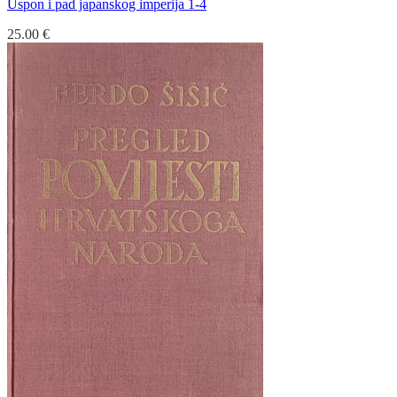
Uspon i pad japanskog imperija 1-4
25.00
€