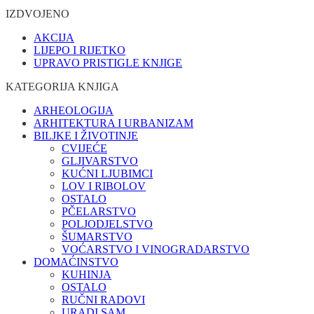
IZDVOJENO
AKCIJA
LIJEPO I RIJETKO
UPRAVO PRISTIGLE KNJIGE
KATEGORIJA KNJIGA
ARHEOLOGIJA
ARHITEKTURA I URBANIZAM
BILJKE I ŽIVOTINJE
CVIJEĆE
GLJIVARSTVO
KUĆNI LJUBIMCI
LOV I RIBOLOV
OSTALO
PČELARSTVO
POLJODJELSTVO
ŠUMARSTVO
VOĆARSTVO I VINOGRADARSTVO
DOMAĆINSTVO
KUHINJA
OSTALO
RUČNI RADOVI
URADI SAM