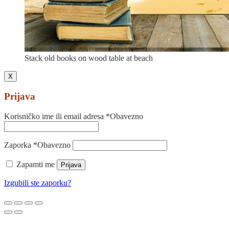
Stack old books on wood table at beach
X
Prijava
Korisničko ime ili email adresa
*
Obavezno
Zaporka
*
Obavezno
Zapamti me
Prijava
Izgubili ste zaporku?