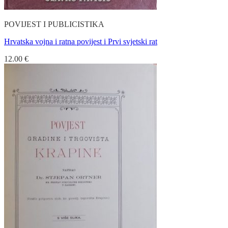
POVIJEST I PUBLICISTIKA
Hrvatska vojna i ratna povijest i Prvi svjetski rat
12.00
€