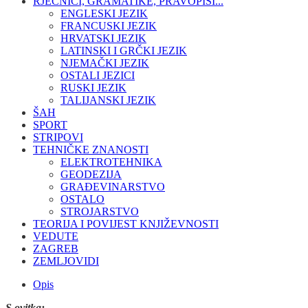
RJEČNICI, GRAMATIKE, PRAVOPISI...
ENGLESKI JEZIK
FRANCUSKI JEZIK
HRVATSKI JEZIK
LATINSKI I GRČKI JEZIK
NJEMAČKI JEZIK
OSTALI JEZICI
RUSKI JEZIK
TALIJANSKI JEZIK
ŠAH
SPORT
STRIPOVI
TEHNIČKE ZNANOSTI
ELEKTROTEHNIKA
GEODEZIJA
GRAĐEVINARSTVO
OSTALO
STROJARSTVO
TEORIJA I POVIJEST KNJIŽEVNOSTI
VEDUTE
ZAGREB
ZEMLJOVIDI
Opis
S ovitka: