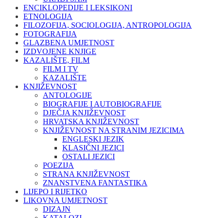
ENCIKLOPEDIJE I LEKSIKONI
ETNOLOGIJA
FILOZOFIJA, SOCIOLOGIJA, ANTROPOLOGIJA
FOTOGRAFIJA
GLAZBENA UMJETNOST
IZDVOJENE KNJIGE
KAZALIŠTE, FILM
FILM I TV
KAZALIŠTE
KNJIŽEVNOST
ANTOLOGIJE
BIOGRAFIJE I AUTOBIOGRAFIJE
DJEČJA KNJIŽEVNOST
HRVATSKA KNJIŽEVNOST
KNJIŽEVNOST NA STRANIM JEZICIMA
ENGLESKI JEZIK
KLASIČNI JEZICI
OSTALI JEZICI
POEZIJA
STRANA KNJIŽEVNOST
ZNANSTVENA FANTASTIKA
LIJEPO I RIJETKO
LIKOVNA UMJETNOST
DIZAJN
KATALOZI