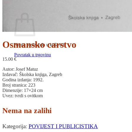
Povratak u trgovinu
Košarica
Osmansko carstvo
Nema proizvoda u košarici
Povratak u trgovinu
15.00
€
Autor: Josef Matuz
Izdavač: Školska knjiga, Zagreb
Godina izdanja: 1992.
Broj stranica: 223
Dimenzije: 17×24 cm
Uvez: tvrdi s ovitkom
Nema na zalihi
Kategorija:
POVIJEST I PUBLICISTIKA