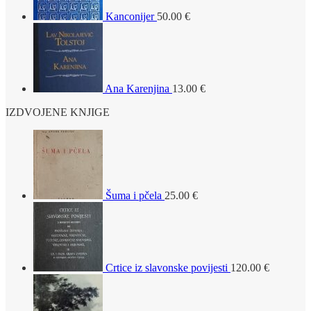
Kanconijer
50.00
€
Ana Karenjina
13.00
€
IZDVOJENE KNJIGE
Šuma i pčela
25.00
€
Crtice iz slavonske povijesti
120.00
€