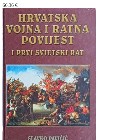
66.36
€