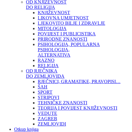
OD KNJIŽEVNOST
DO RELIGIJA
KNJIŽEVNOST
LIKOVNA UMJETNOST
LJEKOVITO BILJE I ZDRAVLJE
MITOLOGIJA
POVIJEST I PUBLICISTIKA
PRIRODNE ZNANOSTI
PSIHOLOGIJA, POPULARNA
PSIHOLOGIJA,
ALTERNATIVA
RAZNO
RELIGIJA
OD RJEČNIKA
DO ZEMLJOVIDA
RJEČNICI, GRAMATIKE, PRAVOPISI…
ŠAH
SPORT
STRIPOVI
TEHNIČKE ZNANOSTI
TEORIJA I POVIJEST KNJIŽEVNOSTI
VEDUTE
ZAGREB
ZEMLJOVIDI
Otkup knjiga