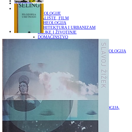
Naslovna
KNJIGE
OD ARHEOLOGIJE
DO KAZALIŠTE, FILM
ARHEOLOGIJA
ARHITEKTURA I URBANIZAM
BILJKE I ŽIVOTINJE
DOMAĆINSTVO
ENCIKLOPEDIJE I LEKSIKONI
ETNOLOGIJA
FILOZOFIJA, SOCIOLOGIJA, ANTROPOLOGIJA
FOTOGRAFIJA
GLAZBENA UMJETNOST
KAZALIŠTE, FILM
OD KNJIŽEVNOST
DO RELIGIJA
KNJIŽEVNOST
LIKOVNA UMJETNOST
LJEKOVITO BILJE I ZDRAVLJE
MITOLOGIJA
POVIJEST I PUBLICISTIKA
PRIRODNE ZNANOSTI
PSIHOLOGIJA, POPULARNA PSIHOLOGIJA,
ALTERNATIVA
RAZNO
RELIGIJA
OD RJEČNIKA
DO ZEMLJOVIDA