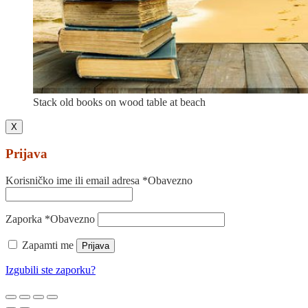
Stack old books on wood table at beach
X
Prijava
Korisničko ime ili email adresa
*
Obavezno
Zaporka
*
Obavezno
Zapamti me
Prijava
Izgubili ste zaporku?