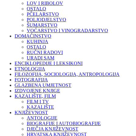
LOV I RIBOLOV
OSTALO
PČELARSTVO
POLJODJELSTVO
ŠUMARSTVO
VOĆARSTVO I VINOGRADARSTVO
DOMAĆINSTVO
KUHINJA
OSTALO
RUČNI RADOVI
URADI SAM
ENCIKLOPEDIJE I LEKSIKONI
ETNOLOGIJA
FILOZOFIJA, SOCIOLOGIJA, ANTROPOLOGIJA
FOTOGRAFIJA
GLAZBENA UMJETNOST
IZDVOJENE KNJIGE
KAZALIŠTE, FILM
FILM I TV
KAZALIŠTE
KNJIŽEVNOST
ANTOLOGIJE
BIOGRAFIJE I AUTOBIOGRAFIJE
DJEČJA KNJIŽEVNOST
HRVATSKA KNJIŽEVNOST