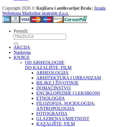
Copyright 2026 ©
Knjižara i antikvarijat Brala
|
Izrada
Webshopa Marketing strategije d.o.o.
Pretraži:
AKCIJA
Naslovna
KNJIGE
OD ARHEOLOGIJE
DO KAZALIŠTE, FILM
ARHEOLOGIJA
ARHITEKTURA I URBANIZAM
BILJKE I ŽIVOTINJE
DOMAĆINSTVO
ENCIKLOPEDIJE I LEKSIKONI
ETNOLOGIJA
FILOZOFIJA, SOCIOLOGIJA,
ANTROPOLOGIJA
FOTOGRAFIJA
GLAZBENA UMJETNOST
KAZALIŠTE, FILM