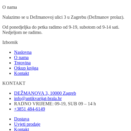
O nama
Nalazimo se u Dežmanovoj ulici 3 u Zagrebu (Dežmanov prolaz).
Od ponedjeljka do petka radimo od 9-19, subotom od 9-14 sati.
Nedjeljom ne radimo.
Izbornik
Naslovna
O nama
Trgovina
Otkup knjiga
Kontakt
KONTAKT
DEŽMANOVA 3, 10000 Zagreb
info@antikvarijat-brala.hr
RADNO VRIJEME: 09-19, SUB 09 – 14 h
+3851 484-6149
Dostava
Uvjeti prodaje
Kontakt