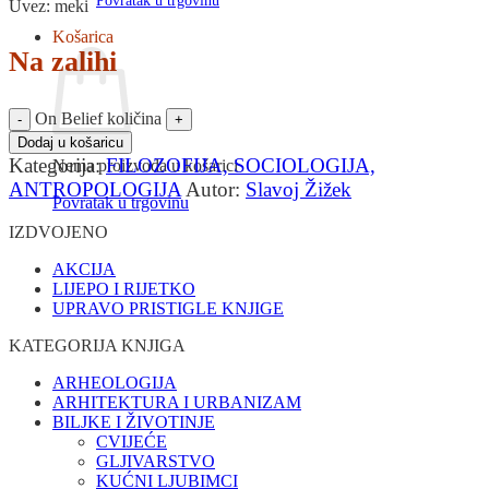
Povratak u trgovinu
Uvez: meki
Košarica
Na zalihi
On Belief količina
Dodaj u košaricu
Kategorija:
FILOZOFIJA, SOCIOLOGIJA,
Nema proizvoda u košarici
ANTROPOLOGIJA
Autor:
Slavoj Žižek
Povratak u trgovinu
IZDVOJENO
AKCIJA
LIJEPO I RIJETKO
UPRAVO PRISTIGLE KNJIGE
KATEGORIJA KNJIGA
ARHEOLOGIJA
ARHITEKTURA I URBANIZAM
BILJKE I ŽIVOTINJE
CVIJEĆE
GLJIVARSTVO
KUĆNI LJUBIMCI