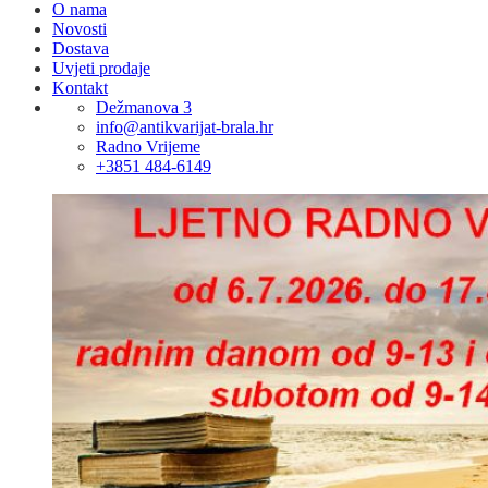
O nama
Novosti
Dostava
Uvjeti prodaje
Kontakt
Dežmanova 3
info@antikvarijat-brala.hr
Radno Vrijeme
+3851 484-6149