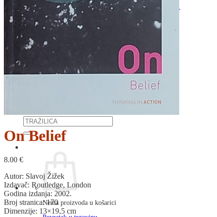
RJEČNICI, GRAMATIKE, PRAVOPISI…
ŠAH
SPORT
STRIPOVI
TEHNIČKE ZNANOSTI
TEORIJA I POVIJEST KNJIŽEVNOSTI
VEDUTE
ZAGREB
ZEMLJOVIDI
Otkup knjiga
O nama
Novosti
AKCIJA
Pretraži:
On Belief
8.00
€
Autor: Slavoj Žižek
Izdavač: Routledge, London
Godina izdanja: 2002.
Broj stranica: 170
Nema proizvoda u košarici
Dimenzije: 13×19,5 cm