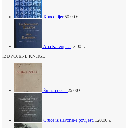
Kanconijer
50.00
€
Ana Karenjina
13.00
€
IZDVOJENE KNJIGE
Šuma i pčela
25.00
€
Crtice iz slavonske povijesti
120.00
€