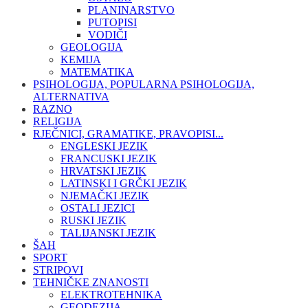
PLANINARSTVO
PUTOPISI
VODIČI
GEOLOGIJA
KEMIJA
MATEMATIKA
PSIHOLOGIJA, POPULARNA PSIHOLOGIJA,
ALTERNATIVA
RAZNO
RELIGIJA
RJEČNICI, GRAMATIKE, PRAVOPISI...
ENGLESKI JEZIK
FRANCUSKI JEZIK
HRVATSKI JEZIK
LATINSKI I GRČKI JEZIK
NJEMAČKI JEZIK
OSTALI JEZICI
RUSKI JEZIK
TALIJANSKI JEZIK
ŠAH
SPORT
STRIPOVI
TEHNIČKE ZNANOSTI
ELEKTROTEHNIKA
GEODEZIJA