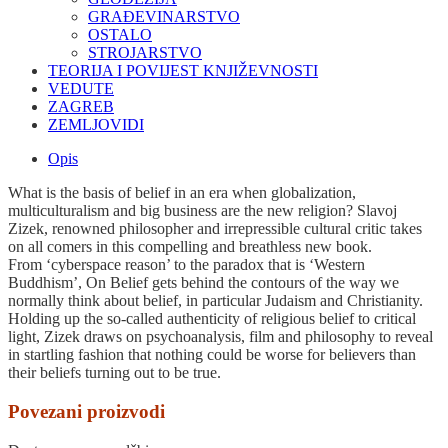
GRAĐEVINARSTVO
OSTALO
STROJARSTVO
TEORIJA I POVIJEST KNJIŽEVNOSTI
VEDUTE
ZAGREB
ZEMLJOVIDI
Opis
What is the basis of belief in an era when globalization,
multiculturalism and big business are the new religion? Slavoj
Zizek, renowned philosopher and irrepressible cultural critic takes
on all comers in this compelling and breathless new book.
From ‘cyberspace reason’ to the paradox that is ‘Western
Buddhism’, On Belief gets behind the contours of the way we
normally think about belief, in particular Judaism and Christianity.
Holding up the so-called authenticity of religious belief to critical
light, Zizek draws on psychoanalysis, film and philosophy to reveal
in startling fashion that nothing could be worse for believers than
their beliefs turning out to be true.
Povezani proizvodi