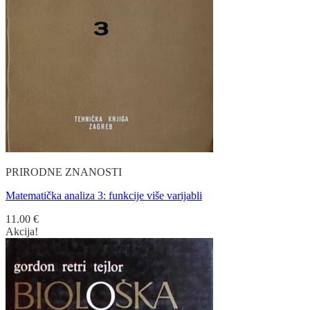
PRIRODNE ZNANOSTI
Matematička analiza 3: funkcije više varijabli
11.00
€
Akcija!