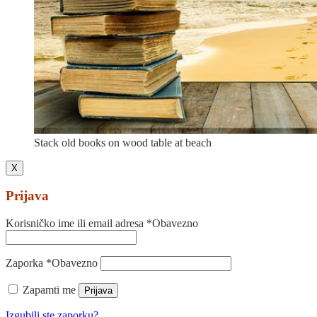
Stack old books on wood table at beach
X
Prijava
Korisničko ime ili email adresa
*
Obavezno
Zaporka
*
Obavezno
Zapamti me
Prijava
Izgubili ste zaporku?