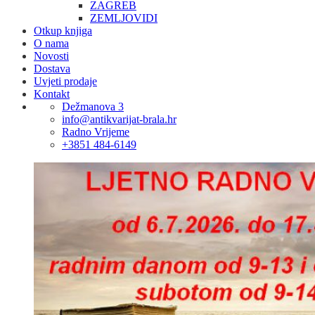
ZAGREB
ZEMLJOVIDI
Otkup knjiga
O nama
Novosti
Dostava
Uvjeti prodaje
Kontakt
Dežmanova 3
info@antikvarijat-brala.hr
Radno Vrijeme
+3851 484-6149