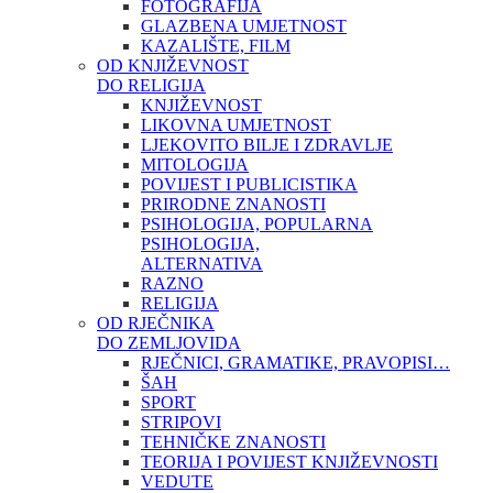
FOTOGRAFIJA
GLAZBENA UMJETNOST
KAZALIŠTE, FILM
OD KNJIŽEVNOST
DO RELIGIJA
KNJIŽEVNOST
LIKOVNA UMJETNOST
LJEKOVITO BILJE I ZDRAVLJE
MITOLOGIJA
POVIJEST I PUBLICISTIKA
PRIRODNE ZNANOSTI
PSIHOLOGIJA, POPULARNA
PSIHOLOGIJA,
ALTERNATIVA
RAZNO
RELIGIJA
OD RJEČNIKA
DO ZEMLJOVIDA
RJEČNICI, GRAMATIKE, PRAVOPISI…
ŠAH
SPORT
STRIPOVI
TEHNIČKE ZNANOSTI
TEORIJA I POVIJEST KNJIŽEVNOSTI
VEDUTE