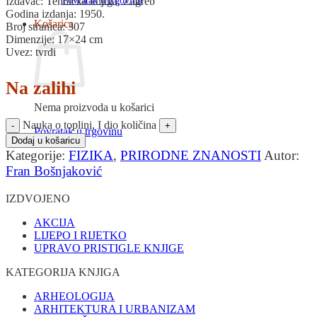
Povratak u trgovinu
Izdavač: Tehnička knjiga, Zagreb
Godina izdanja: 1950.
Košarica
Broj stranica: 307
Dimenzije: 17×24 cm
Uvez: tvrdi
Na zalihi
Nema proizvoda u košarici
Nauka o toplini, I dio količina
Povratak u trgovinu
Dodaj u košaricu
Kategorije:
FIZIKA
,
PRIRODNE ZNANOSTI
Autor:
Fran Bošnjaković
IZDVOJENO
AKCIJA
LIJEPO I RIJETKO
UPRAVO PRISTIGLE KNJIGE
KATEGORIJA KNJIGA
ARHEOLOGIJA
ARHITEKTURA I URBANIZAM