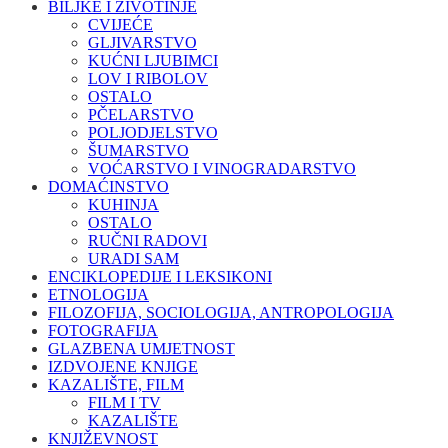
BILJKE I ŽIVOTINJE
CVIJEĆE
GLJIVARSTVO
KUĆNI LJUBIMCI
LOV I RIBOLOV
OSTALO
PČELARSTVO
POLJODJELSTVO
ŠUMARSTVO
VOĆARSTVO I VINOGRADARSTVO
DOMAĆINSTVO
KUHINJA
OSTALO
RUČNI RADOVI
URADI SAM
ENCIKLOPEDIJE I LEKSIKONI
ETNOLOGIJA
FILOZOFIJA, SOCIOLOGIJA, ANTROPOLOGIJA
FOTOGRAFIJA
GLAZBENA UMJETNOST
IZDVOJENE KNJIGE
KAZALIŠTE, FILM
FILM I TV
KAZALIŠTE
KNJIŽEVNOST