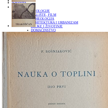
Naslovna
KNJIGE
OD ARHEOLOGIJE
DO KAZALIŠTE, FILM
ARHEOLOGIJA
ARHITEKTURA I URBANIZAM
BILJKE I ŽIVOTINJE
DOMAĆINSTVO
ENCIKLOPEDIJE I LEKSIKONI
ETNOLOGIJA
FILOZOFIJA, SOCIOLOGIJA, ANTROPOLOGIJA
FOTOGRAFIJA
GLAZBENA UMJETNOST
KAZALIŠTE, FILM
OD KNJIŽEVNOST
DO RELIGIJA
KNJIŽEVNOST
LIKOVNA UMJETNOST
LJEKOVITO BILJE I ZDRAVLJE
MITOLOGIJA
POVIJEST I PUBLICISTIKA
PRIRODNE ZNANOSTI
PSIHOLOGIJA, POPULARNA PSIHOLOGIJA,
ALTERNATIVA
RAZNO
RELIGIJA
OD RJEČNIKA
DO ZEMLJOVIDA