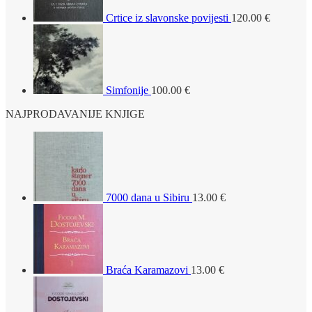
Crtice iz slavonske povijesti
120.00
€
Simfonije
100.00
€
NAJPRODAVANIJE KNJIGE
7000 dana u Sibiru
13.00
€
Braća Karamazovi
13.00
€