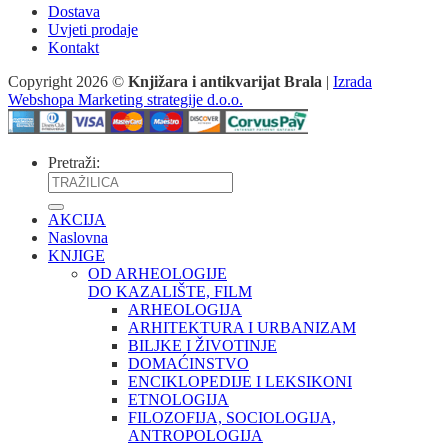
Dostava
Uvjeti prodaje
Kontakt
Copyright 2026 ©
Knjižara i antikvarijat Brala
|
Izrada
Webshopa Marketing strategije d.o.o.
Pretraži:
AKCIJA
Naslovna
KNJIGE
OD ARHEOLOGIJE
DO KAZALIŠTE, FILM
ARHEOLOGIJA
ARHITEKTURA I URBANIZAM
BILJKE I ŽIVOTINJE
DOMAĆINSTVO
ENCIKLOPEDIJE I LEKSIKONI
ETNOLOGIJA
FILOZOFIJA, SOCIOLOGIJA,
ANTROPOLOGIJA