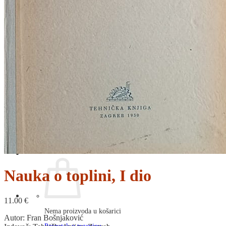
RJEČNICI, GRAMATIKE, PRAVOPISI…
ŠAH
SPORT
STRIPOVI
TEHNIČKE ZNANOSTI
TEORIJA I POVIJEST KNJIŽEVNOSTI
VEDUTE
ZAGREB
ZEMLJOVIDI
Otkup knjiga
O nama
Novosti
AKCIJA
Pretraži:
Nauka o toplini, I dio
11.00
€
Nema proizvoda u košarici
Autor: Fran Bošnjaković