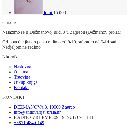
Idiot
15.00
€
O nama
Nalazimo se u Dežmanovoj ulici 3 u Zagrebu (Dežmanov prolaz).
Od ponedjeljka do petka radimo od 9-19, subotom od 9-14 sati.
Nedjeljom ne radimo.
Izbornik
Naslovna
O nama
Trgovina
Otkup knjiga
Kontakt
KONTAKT
DEŽMANOVA 3, 10000 Zagreb
info@antikvarijat-brala.hr
RADNO VRIJEME: 09-19, SUB 09 – 14 h
+3851 484-6149