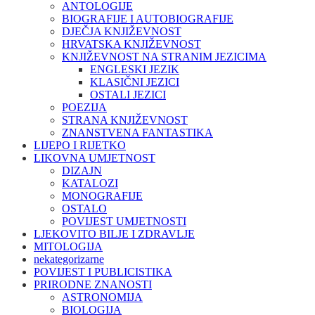
ANTOLOGIJE
BIOGRAFIJE I AUTOBIOGRAFIJE
DJEČJA KNJIŽEVNOST
HRVATSKA KNJIŽEVNOST
KNJIŽEVNOST NA STRANIM JEZICIMA
ENGLESKI JEZIK
KLASIČNI JEZICI
OSTALI JEZICI
POEZIJA
STRANA KNJIŽEVNOST
ZNANSTVENA FANTASTIKA
LIJEPO I RIJETKO
LIKOVNA UMJETNOST
DIZAJN
KATALOZI
MONOGRAFIJE
OSTALO
POVIJEST UMJETNOSTI
LJEKOVITO BILJE I ZDRAVLJE
MITOLOGIJA
nekategorizarne
POVIJEST I PUBLICISTIKA
PRIRODNE ZNANOSTI
ASTRONOMIJA
BIOLOGIJA