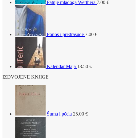
Patnje mladoga Werthera
7.00
€
Ponos i predrasude
7.00
€
Kalendar Maja
13.50
€
IZDVOJENE KNJIGE
Šuma i pčela
25.00
€