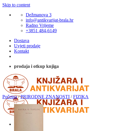
Skip to content
Dežmanova 3
info@antikvarijat-brala.hr
Radno Vrijeme
+3851 484-6149
Dostava
Uvjeti prodaje
Kontakt
prodaja i otkup knjiga
Početna
/
PRIRODNE ZNANOSTI
/
FIZIKA