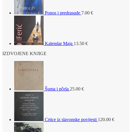
Ponos i predrasude
7.00
€
Kalendar Maja
13.50
€
IZDVOJENE KNJIGE
Šuma i pčela
25.00
€
Crtice iz slavonske povijesti
120.00
€