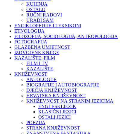
KUHINJA
OSTALO
RUČNI RADOVI
URADI SAM
ENCIKLOPEDIJE I LEKSIKONI
ETNOLOGIJA
FILOZOFIJA, SOCIOLOGIJA, ANTROPOLOGIJA
FOTOGRAFIJA
GLAZBENA UMJETNOST
IZDVOJENE KNJIGE
KAZALIŠTE, FILM
FILM I TV
KAZALIŠTE
KNJIŽEVNOST
ANTOLOGIJE
BIOGRAFIJE I AUTOBIOGRAFIJE
DJEČJA KNJIŽEVNOST
HRVATSKA KNJIŽEVNOST
KNJIŽEVNOST NA STRANIM JEZICIMA
ENGLESKI JEZIK
KLASIČNI JEZICI
OSTALI JEZICI
POEZIJA
STRANA KNJIŽEVNOST
ZNANSTVENA FANTASTIKA