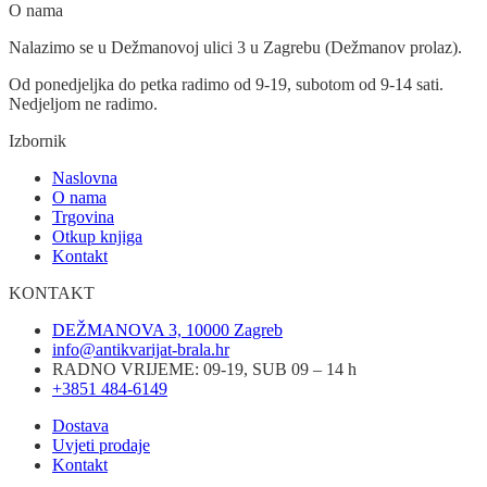
O nama
Nalazimo se u Dežmanovoj ulici 3 u Zagrebu (Dežmanov prolaz).
Od ponedjeljka do petka radimo od 9-19, subotom od 9-14 sati.
Nedjeljom ne radimo.
Izbornik
Naslovna
O nama
Trgovina
Otkup knjiga
Kontakt
KONTAKT
DEŽMANOVA 3, 10000 Zagreb
info@antikvarijat-brala.hr
RADNO VRIJEME: 09-19, SUB 09 – 14 h
+3851 484-6149
Dostava
Uvjeti prodaje
Kontakt