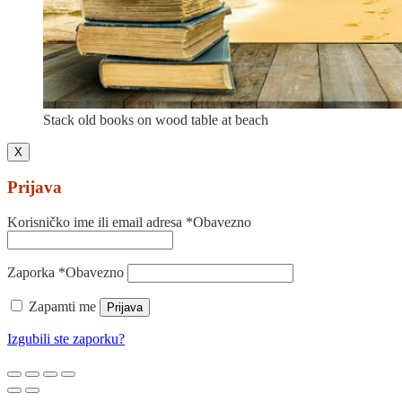
Stack old books on wood table at beach
X
Prijava
Korisničko ime ili email adresa
*
Obavezno
Zaporka
*
Obavezno
Zapamti me
Prijava
Izgubili ste zaporku?