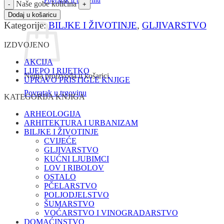
Povratak u trgovinu
Naše gobe količina
Dodaj u košaricu
Košarica
Kategorije:
BILJKE I ŽIVOTINJE
,
GLJIVARSTVO
IZDVOJENO
AKCIJA
LIJEPO I RIJETKO
Nema proizvoda u košarici
UPRAVO PRISTIGLE KNJIGE
Povratak u trgovinu
KATEGORIJA KNJIGA
ARHEOLOGIJA
ARHITEKTURA I URBANIZAM
BILJKE I ŽIVOTINJE
CVIJEĆE
GLJIVARSTVO
KUĆNI LJUBIMCI
LOV I RIBOLOV
OSTALO
PČELARSTVO
POLJODJELSTVO
ŠUMARSTVO
VOĆARSTVO I VINOGRADARSTVO
DOMAĆINSTVO