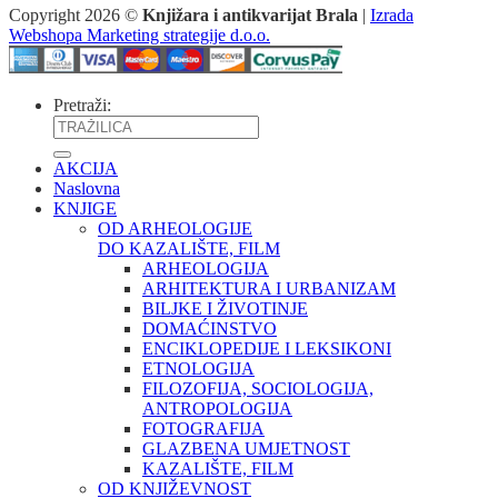
Copyright 2026 ©
Knjižara i antikvarijat Brala
|
Izrada
Webshopa Marketing strategije d.o.o.
Pretraži:
AKCIJA
Naslovna
KNJIGE
OD ARHEOLOGIJE
DO KAZALIŠTE, FILM
ARHEOLOGIJA
ARHITEKTURA I URBANIZAM
BILJKE I ŽIVOTINJE
DOMAĆINSTVO
ENCIKLOPEDIJE I LEKSIKONI
ETNOLOGIJA
FILOZOFIJA, SOCIOLOGIJA,
ANTROPOLOGIJA
FOTOGRAFIJA
GLAZBENA UMJETNOST
KAZALIŠTE, FILM
OD KNJIŽEVNOST