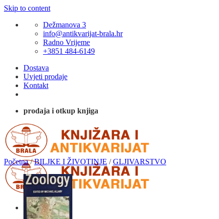
Skip to content
Dežmanova 3
info@antikvarijat-brala.hr
Radno Vrijeme
+3851 484-6149
Dostava
Uvjeti prodaje
Kontakt
prodaja i otkup knjiga
Početna
/
BILJKE I ŽIVOTINJE
/
GLJIVARSTVO