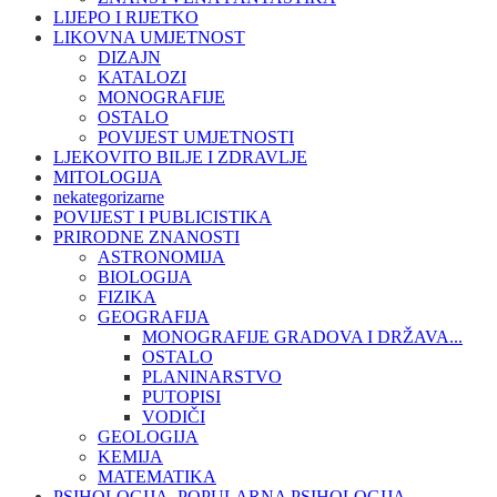
LIJEPO I RIJETKO
LIKOVNA UMJETNOST
DIZAJN
KATALOZI
MONOGRAFIJE
OSTALO
POVIJEST UMJETNOSTI
LJEKOVITO BILJE I ZDRAVLJE
MITOLOGIJA
nekategorizarne
POVIJEST I PUBLICISTIKA
PRIRODNE ZNANOSTI
ASTRONOMIJA
BIOLOGIJA
FIZIKA
GEOGRAFIJA
MONOGRAFIJE GRADOVA I DRŽAVA...
OSTALO
PLANINARSTVO
PUTOPISI
VODIČI
GEOLOGIJA
KEMIJA
MATEMATIKA
PSIHOLOGIJA, POPULARNA PSIHOLOGIJA,