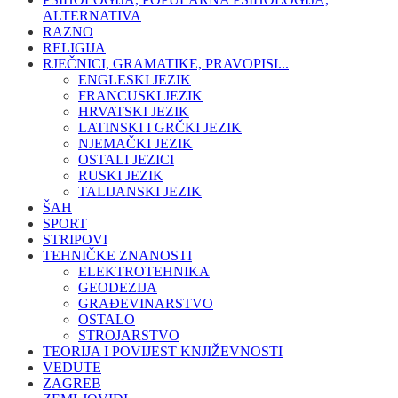
ALTERNATIVA
RAZNO
RELIGIJA
RJEČNICI, GRAMATIKE, PRAVOPISI...
ENGLESKI JEZIK
FRANCUSKI JEZIK
HRVATSKI JEZIK
LATINSKI I GRČKI JEZIK
NJEMAČKI JEZIK
OSTALI JEZICI
RUSKI JEZIK
TALIJANSKI JEZIK
ŠAH
SPORT
STRIPOVI
TEHNIČKE ZNANOSTI
ELEKTROTEHNIKA
GEODEZIJA
GRAĐEVINARSTVO
OSTALO
STROJARSTVO
TEORIJA I POVIJEST KNJIŽEVNOSTI
VEDUTE
ZAGREB