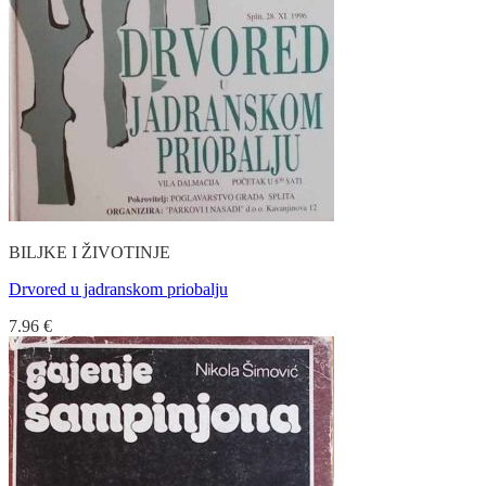
BILJKE I ŽIVOTINJE
Drvored u jadranskom priobalju
7.96
€