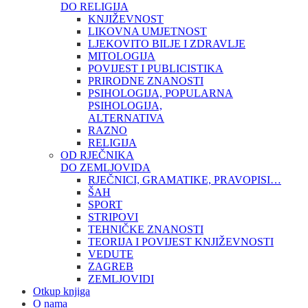
DO RELIGIJA
KNJIŽEVNOST
LIKOVNA UMJETNOST
LJEKOVITO BILJE I ZDRAVLJE
MITOLOGIJA
POVIJEST I PUBLICISTIKA
PRIRODNE ZNANOSTI
PSIHOLOGIJA, POPULARNA
PSIHOLOGIJA,
ALTERNATIVA
RAZNO
RELIGIJA
OD RJEČNIKA
DO ZEMLJOVIDA
RJEČNICI, GRAMATIKE, PRAVOPISI…
ŠAH
SPORT
STRIPOVI
TEHNIČKE ZNANOSTI
TEORIJA I POVIJEST KNJIŽEVNOSTI
VEDUTE
ZAGREB
ZEMLJOVIDI
Otkup knjiga
O nama