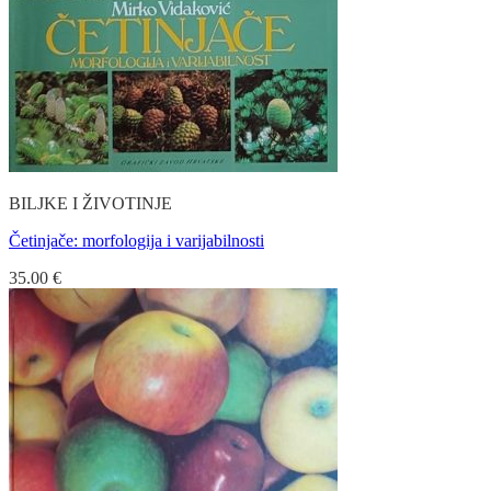
BILJKE I ŽIVOTINJE
Četinjače: morfologija i varijabilnosti
35.00
€