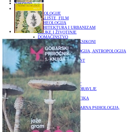
Naslovna
KNJIGE
OD ARHEOLOGIJE
DO KAZALIŠTE, FILM
ARHEOLOGIJA
ARHITEKTURA I URBANIZAM
BILJKE I ŽIVOTINJE
DOMAĆINSTVO
ENCIKLOPEDIJE I LEKSIKONI
ETNOLOGIJA
FILOZOFIJA, SOCIOLOGIJA, ANTROPOLOGIJA
FOTOGRAFIJA
GLAZBENA UMJETNOST
KAZALIŠTE, FILM
OD KNJIŽEVNOST
DO RELIGIJA
KNJIŽEVNOST
LIKOVNA UMJETNOST
LJEKOVITO BILJE I ZDRAVLJE
MITOLOGIJA
POVIJEST I PUBLICISTIKA
PRIRODNE ZNANOSTI
PSIHOLOGIJA, POPULARNA PSIHOLOGIJA,
ALTERNATIVA
RAZNO
RELIGIJA
OD RJEČNIKA
DO ZEMLJOVIDA