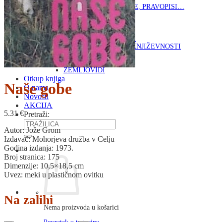
RJEČNICI, GRAMATIKE, PRAVOPISI…
ŠAH
SPORT
STRIPOVI
TEHNIČKE ZNANOSTI
TEORIJA I POVIJEST KNJIŽEVNOSTI
VEDUTE
ZAGREB
ZEMLJOVIDI
Otkup knjiga
Naše gobe
O nama
Novosti
AKCIJA
5.31
€
Pretraži:
Autor: Jože Grom
Izdavač: Mohorjeva družba v Celju
Godina izdanja: 1973.
Broj stranica: 175
Dimenzije: 10,5×18,5 cm
Uvez: meki u plastičnom ovitku
Na zalihi
Nema proizvoda u košarici