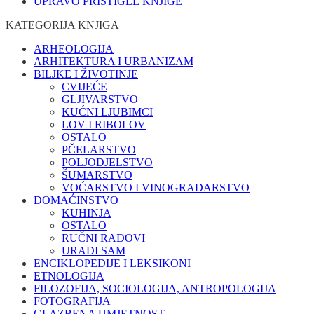
UPRAVO PRISTIGLE KNJIGE
KATEGORIJA KNJIGA
ARHEOLOGIJA
ARHITEKTURA I URBANIZAM
BILJKE I ŽIVOTINJE
CVIJEĆE
GLJIVARSTVO
KUĆNI LJUBIMCI
LOV I RIBOLOV
OSTALO
PČELARSTVO
POLJODJELSTVO
ŠUMARSTVO
VOĆARSTVO I VINOGRADARSTVO
DOMAĆINSTVO
KUHINJA
OSTALO
RUČNI RADOVI
URADI SAM
ENCIKLOPEDIJE I LEKSIKONI
ETNOLOGIJA
FILOZOFIJA, SOCIOLOGIJA, ANTROPOLOGIJA
FOTOGRAFIJA
GLAZBENA UMJETNOST