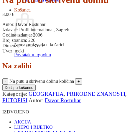
Povratak u trgovinu
Košarica
8.00
€
Autor: Davor Rostuhar
Izdavač: Profil international, Zagreb
Godina izdanja: 2006.
Broj stranica: 226
Nema proizvoda u košarici
Dimenzije: 16×23 cm
Uvez: meki
Povratak u trgovinu
Na zalihi
Na putu u skrivenu dolinu količina
Dodaj u košaricu
Kategorije:
GEOGRAFIJA
,
PRIRODNE ZNANOSTI
,
PUTOPISI
Autor:
Davor Rostuhar
IZDVOJENO
AKCIJA
LIJEPO I RIJETKO