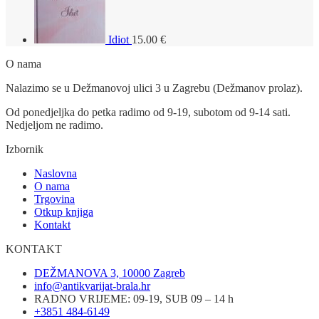
Idiot
15.00
€
O nama
Nalazimo se u Dežmanovoj ulici 3 u Zagrebu (Dežmanov prolaz).
Od ponedjeljka do petka radimo od 9-19, subotom od 9-14 sati.
Nedjeljom ne radimo.
Izbornik
Naslovna
O nama
Trgovina
Otkup knjiga
Kontakt
KONTAKT
DEŽMANOVA 3, 10000 Zagreb
info@antikvarijat-brala.hr
RADNO VRIJEME: 09-19, SUB 09 – 14 h
+3851 484-6149