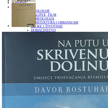
Naslovna
KNJIGE
OD ARHEOLOGIJE
DO KAZALIŠTE, FILM
ARHEOLOGIJA
ARHITEKTURA I URBANIZAM
BILJKE I ŽIVOTINJE
DOMAĆINSTVO
ENCIKLOPEDIJE I LEKSIKONI
ETNOLOGIJA
FILOZOFIJA, SOCIOLOGIJA, ANTROPOLOGIJA
FOTOGRAFIJA
GLAZBENA UMJETNOST
KAZALIŠTE, FILM
OD KNJIŽEVNOST
DO RELIGIJA
KNJIŽEVNOST
LIKOVNA UMJETNOST
LJEKOVITO BILJE I ZDRAVLJE
MITOLOGIJA
POVIJEST I PUBLICISTIKA
PRIRODNE ZNANOSTI
PSIHOLOGIJA, POPULARNA PSIHOLOGIJA,
ALTERNATIVA
RAZNO
RELIGIJA
OD RJEČNIKA
DO ZEMLJOVIDA