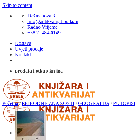
Skip to content
Dežmanova 3
info@antikvarijat-brala.hr
Radno Vrijeme
+3851 484-6149
Dostava
Uvjeti prodaje
Kontakt
prodaja i otkup knjiga
Početna
/
PRIRODNE ZNANOSTI
/
GEOGRAFIJA
/
PUTOPISI