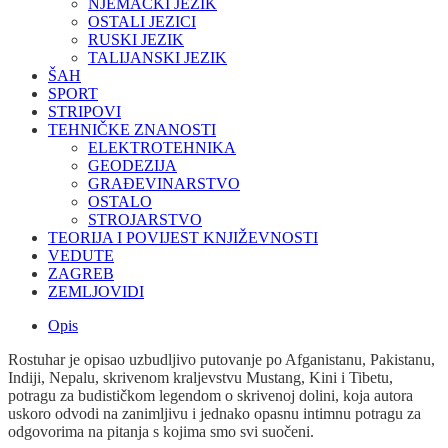
NJEMAČKI JEZIK
OSTALI JEZICI
RUSKI JEZIK
TALIJANSKI JEZIK
ŠAH
SPORT
STRIPOVI
TEHNIČKE ZNANOSTI
ELEKTROTEHNIKA
GEODEZIJA
GRAĐEVINARSTVO
OSTALO
STROJARSTVO
TEORIJA I POVIJEST KNJIŽEVNOSTI
VEDUTE
ZAGREB
ZEMLJOVIDI
Opis
Rostuhar je opisao uzbudljivo putovanje po Afganistanu, Pakistanu,
Indiji, Nepalu, skrivenom kraljevstvu Mustang, Kini i Tibetu,
potragu za budističkom legendom o skrivenoj dolini, koja autora
uskoro odvodi na zanimljivu i jednako opasnu intimnu potragu za
odgovorima na pitanja s kojima smo svi suočeni.