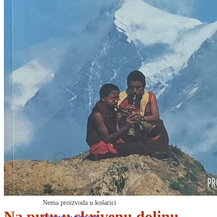
RJEČNICI, GRAMATIKE, PRAVOPISI…
ŠAH
SPORT
STRIPOVI
TEHNIČKE ZNANOSTI
TEORIJA I POVIJEST KNJIŽEVNOSTI
VEDUTE
ZAGREB
ZEMLJOVIDI
Otkup knjiga
O nama
Novosti
AKCIJA
Pretraži:
Nema proizvoda u košarici
Na putu u skrivenu dolinu