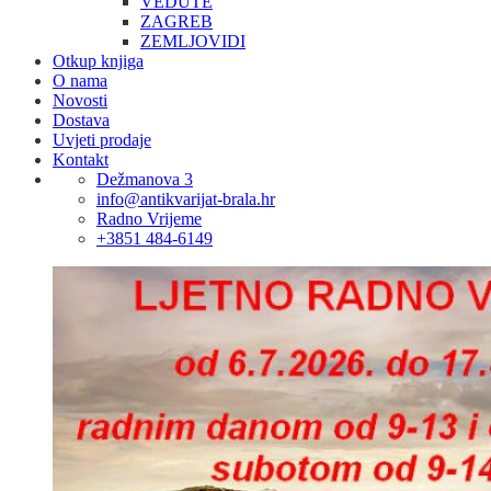
VEDUTE
ZAGREB
ZEMLJOVIDI
Otkup knjiga
O nama
Novosti
Dostava
Uvjeti prodaje
Kontakt
Dežmanova 3
info@antikvarijat-brala.hr
Radno Vrijeme
+3851 484-6149