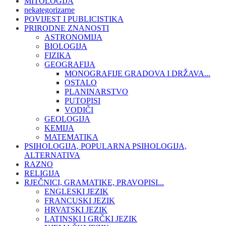
MITOLOGIJA
nekategorizarne
POVIJEST I PUBLICISTIKA
PRIRODNE ZNANOSTI
ASTRONOMIJA
BIOLOGIJA
FIZIKA
GEOGRAFIJA
MONOGRAFIJE GRADOVA I DRŽAVA...
OSTALO
PLANINARSTVO
PUTOPISI
VODIČI
GEOLOGIJA
KEMIJA
MATEMATIKA
PSIHOLOGIJA, POPULARNA PSIHOLOGIJA,
ALTERNATIVA
RAZNO
RELIGIJA
RJEČNICI, GRAMATIKE, PRAVOPISI...
ENGLESKI JEZIK
FRANCUSKI JEZIK
HRVATSKI JEZIK
LATINSKI I GRČKI JEZIK