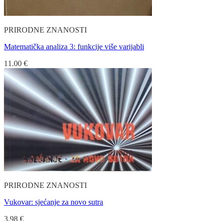
PRIRODNE ZNANOSTI
Matematička analiza 3: funkcije više varijabli
11.00
€
PRIRODNE ZNANOSTI
Vukovar: sjećanje za novo sutra
3.98
€