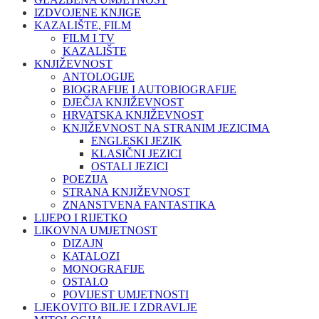
IZDVOJENE KNJIGE
KAZALIŠTE, FILM
FILM I TV
KAZALIŠTE
KNJIŽEVNOST
ANTOLOGIJE
BIOGRAFIJE I AUTOBIOGRAFIJE
DJEČJA KNJIŽEVNOST
HRVATSKA KNJIŽEVNOST
KNJIŽEVNOST NA STRANIM JEZICIMA
ENGLESKI JEZIK
KLASIČNI JEZICI
OSTALI JEZICI
POEZIJA
STRANA KNJIŽEVNOST
ZNANSTVENA FANTASTIKA
LIJEPO I RIJETKO
LIKOVNA UMJETNOST
DIZAJN
KATALOZI
MONOGRAFIJE
OSTALO
POVIJEST UMJETNOSTI
LJEKOVITO BILJE I ZDRAVLJE