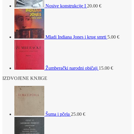
Nosive konstrukcije I
20.00
€
Mladi Indiana Jones i krug smrti
5.00
€
Žumberački narodni običaji
15.00
€
IZDVOJENE KNJIGE
Šuma i pčela
25.00
€