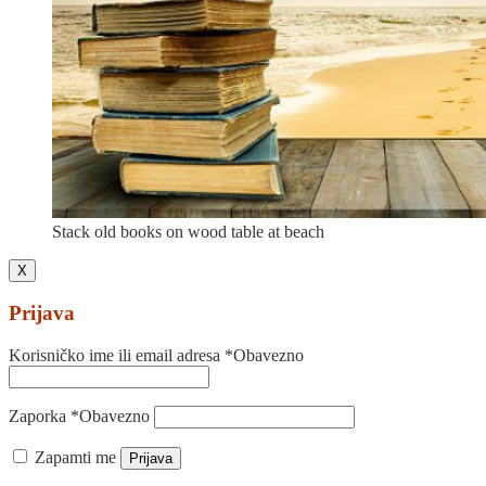
Stack old books on wood table at beach
X
Prijava
Korisničko ime ili email adresa
*
Obavezno
Zaporka
*
Obavezno
Zapamti me
Prijava