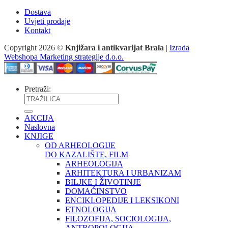
Dostava
Uvjeti prodaje
Kontakt
Copyright 2026 ©
Knjižara i antikvarijat Brala
|
Izrada
Webshopa Marketing strategije d.o.o.
Pretraži:
AKCIJA
Naslovna
KNJIGE
OD ARHEOLOGIJE
DO KAZALIŠTE, FILM
ARHEOLOGIJA
ARHITEKTURA I URBANIZAM
BILJKE I ŽIVOTINJE
DOMAĆINSTVO
ENCIKLOPEDIJE I LEKSIKONI
ETNOLOGIJA
FILOZOFIJA, SOCIOLOGIJA,
ANTROPOLOGIJA