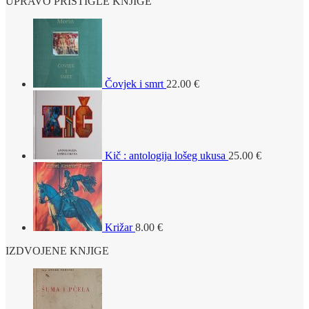
UPRAVO PRISTIGLE KNJIGE
Čovjek i smrt
22.00
€
Kič : antologija lošeg ukusa
25.00
€
Križar
8.00
€
IZDVOJENE KNJIGE