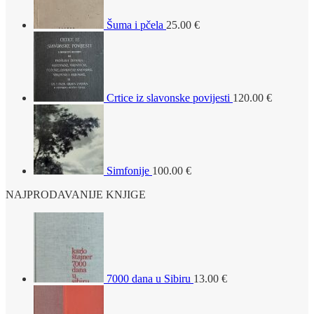
Šuma i pčela
25.00
€
Crtice iz slavonske povijesti
120.00
€
Simfonije
100.00
€
NAJPRODAVANIJE KNJIGE
7000 dana u Sibiru
13.00
€