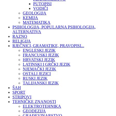
PUTOPISI
VODIČI
GEOLOGIJA
KEMIJA
MATEMATIKA
PSIHOLOGIJA, POPULARNA PSIHOLOGIJA,
ALTERNATIVA
RAZNO
RELIGIJA
RJEČNICI, GRAMATIKE, PRAVOPISI...
ENGLESKI JEZIK
FRANCUSKI JEZIK
HRVATSKI JEZIK
LATINSKI I GRČKI JEZIK
NJEMAČKI JEZIK
OSTALI JEZICI
RUSKI JEZIK
TALIJANSKI JEZIK
ŠAH
SPORT
STRIPOVI
TEHNIČKE ZNANOSTI
ELEKTROTEHNIKA
GEODEZIJA
GRAĐEVINARSTVO