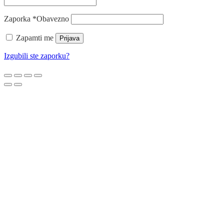
Zaporka
*
Obavezno
Zapamti me
Prijava
Izgubili ste zaporku?