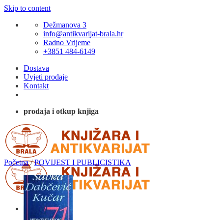
Skip to content
Dežmanova 3
info@antikvarijat-brala.hr
Radno Vrijeme
+3851 484-6149
Dostava
Uvjeti prodaje
Kontakt
prodaja i otkup knjiga
Početna
/
POVIJEST I PUBLICISTIKA