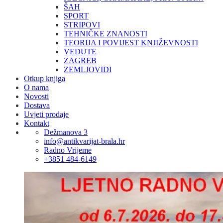
ŠAH
SPORT
STRIPOVI
TEHNIČKE ZNANOSTI
TEORIJA I POVIJEST KNJIŽEVNOSTI
VEDUTE
ZAGREB
ZEMLJOVIDI
Otkup knjiga
O nama
Novosti
Dostava
Uvjeti prodaje
Kontakt
Dežmanova 3
info@antikvarijat-brala.hr
Radno Vrijeme
+3851 484-6149