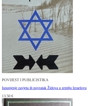
POVIJEST I PUBLICISTIKA
Ispunjenje zavjeta ili povratak Židova u zemlju Izraelovu
13.50
€