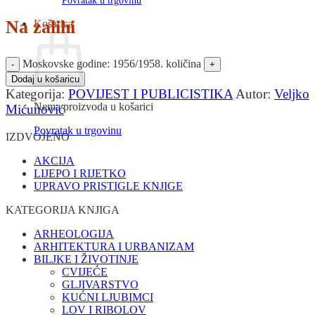
Povratak u trgovinu
Na zalihi
Košarica
Moskovske godine: 1956/1958. količina
Dodaj u košaricu
Kategorija:
POVIJEST I PUBLICISTIKA
Autor:
Veljko
Nema proizvoda u košarici
Mićunović
Povratak u trgovinu
IZDVOJENO
AKCIJA
LIJEPO I RIJETKO
UPRAVO PRISTIGLE KNJIGE
KATEGORIJA KNJIGA
ARHEOLOGIJA
ARHITEKTURA I URBANIZAM
BILJKE I ŽIVOTINJE
CVIJEĆE
GLJIVARSTVO
KUĆNI LJUBIMCI
LOV I RIBOLOV