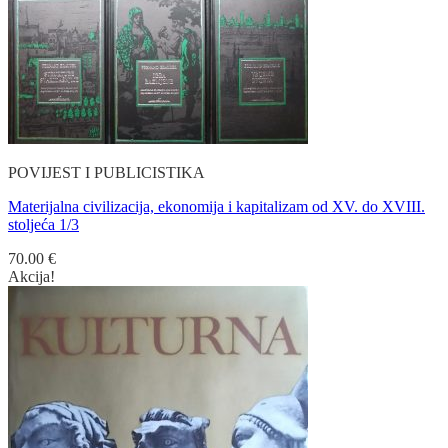
POVIJEST I PUBLICISTIKA
Materijalna civilizacija, ekonomija i kapitalizam od XV. do XVIII.
stoljeća 1/3
70.00
€
Akcija!