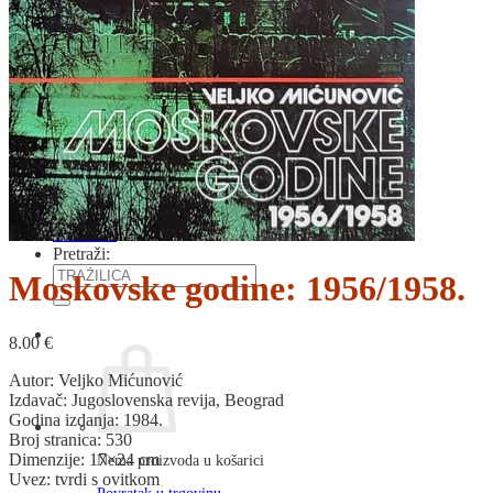
RJEČNICI, GRAMATIKE, PRAVOPISI…
ŠAH
SPORT
STRIPOVI
TEHNIČKE ZNANOSTI
TEORIJA I POVIJEST KNJIŽEVNOSTI
VEDUTE
ZAGREB
ZEMLJOVIDI
Otkup knjiga
O nama
Novosti
AKCIJA
Pretraži:
Moskovske godine: 1956/1958.
8.00
€
Autor: Veljko Mićunović
Izdavač: Jugoslovenska revija, Beograd
Godina izdanja: 1984.
Broj stranica: 530
Dimenzije: 17×24 cm
Nema proizvoda u košarici
Uvez: tvrdi s ovitkom