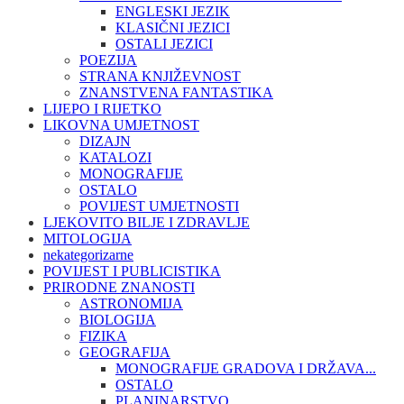
ENGLESKI JEZIK
KLASIČNI JEZICI
OSTALI JEZICI
POEZIJA
STRANA KNJIŽEVNOST
ZNANSTVENA FANTASTIKA
LIJEPO I RIJETKO
LIKOVNA UMJETNOST
DIZAJN
KATALOZI
MONOGRAFIJE
OSTALO
POVIJEST UMJETNOSTI
LJEKOVITO BILJE I ZDRAVLJE
MITOLOGIJA
nekategorizarne
POVIJEST I PUBLICISTIKA
PRIRODNE ZNANOSTI
ASTRONOMIJA
BIOLOGIJA
FIZIKA
GEOGRAFIJA
MONOGRAFIJE GRADOVA I DRŽAVA...
OSTALO
PLANINARSTVO