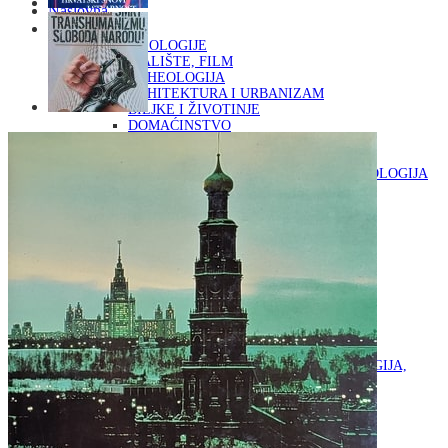
Naslovna
KNJIGE
OD ARHEOLOGIJE
DO KAZALIŠTE, FILM
ARHEOLOGIJA
ARHITEKTURA I URBANIZAM
BILJKE I ŽIVOTINJE
DOMAĆINSTVO
ENCIKLOPEDIJE I LEKSIKONI
ETNOLOGIJA
FILOZOFIJA, SOCIOLOGIJA, ANTROPOLOGIJA
FOTOGRAFIJA
GLAZBENA UMJETNOST
KAZALIŠTE, FILM
OD KNJIŽEVNOST
DO RELIGIJA
KNJIŽEVNOST
LIKOVNA UMJETNOST
LJEKOVITO BILJE I ZDRAVLJE
MITOLOGIJA
POVIJEST I PUBLICISTIKA
PRIRODNE ZNANOSTI
PSIHOLOGIJA, POPULARNA PSIHOLOGIJA,
ALTERNATIVA
RAZNO
RELIGIJA
OD RJEČNIKA
DO ZEMLJOVIDA