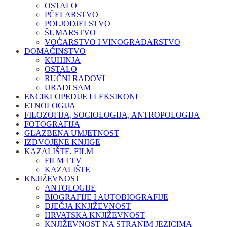
OSTALO
PČELARSTVO
POLJODJELSTVO
ŠUMARSTVO
VOĆARSTVO I VINOGRADARSTVO
DOMAĆINSTVO
KUHINJA
OSTALO
RUČNI RADOVI
URADI SAM
ENCIKLOPEDIJE I LEKSIKONI
ETNOLOGIJA
FILOZOFIJA, SOCIOLOGIJA, ANTROPOLOGIJA
FOTOGRAFIJA
GLAZBENA UMJETNOST
IZDVOJENE KNJIGE
KAZALIŠTE, FILM
FILM I TV
KAZALIŠTE
KNJIŽEVNOST
ANTOLOGIJE
BIOGRAFIJE I AUTOBIOGRAFIJE
DJEČJA KNJIŽEVNOST
HRVATSKA KNJIŽEVNOST
KNJIŽEVNOST NA STRANIM JEZICIMA