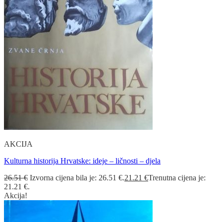
AKCIJA
Kulturna historija Hrvatske: ideje – ličnosti – djela
26.51
€
Izvorna cijena bila je: 26.51 €.
21.21
€
Trenutna cijena je:
21.21 €.
Akcija!