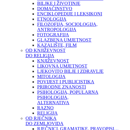
BILJKE I ŽIVOTINJE
DOMAĆINSTVO
ENCIKLOPEDIJE I LEKSIKONI
ETNOLOGIJA
FILOZOFIJA, SOCIOLOGIJA,
ANTROPOLOGIJA
FOTOGRAFIJA
GLAZBENA UMJETNOST
KAZALIŠTE, FILM
OD KNJIŽEVNOST
DO RELIGIJA
KNJIŽEVNOST
LIKOVNA UMJETNOST
LJEKOVITO BILJE I ZDRAVLJE
MITOLOGIJA
POVIJEST I PUBLICISTIKA
PRIRODNE ZNANOSTI
PSIHOLOGIJA, POPULARNA
PSIHOLOGIJA,
ALTERNATIVA
RAZNO
RELIGIJA
OD RJEČNIKA
DO ZEMLJOVIDA
RJEČNICI, GRAMATIKE, PRAVOPISI…