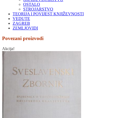
OSTALO
STROJARSTVO
TEORIJA I POVIJEST KNJIŽEVNOSTI
VEDUTE
ZAGREB
ZEMLJOVIDI
Povezani proizvodi
Akcija!