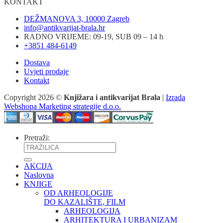
KONTAKT
DEŽMANOVA 3, 10000 Zagreb
info@antikvarijat-brala.hr
RADNO VRIJEME: 09-19, SUB 09 – 14 h
+3851 484-6149
Dostava
Uvjeti prodaje
Kontakt
Copyright 2026 ©
Knjižara i antikvarijat Brala
|
Izrada
Webshopa Marketing strategije d.o.o.
Pretraži:
AKCIJA
Naslovna
KNJIGE
OD ARHEOLOGIJE
DO KAZALIŠTE, FILM
ARHEOLOGIJA
ARHITEKTURA I URBANIZAM