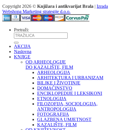
Copyright 2026 ©
Knjižara i antikvarijat Brala
|
Izrada
Webshopa Marketing strategije d.o.o.
Pretraži:
AKCIJA
Naslovna
KNJIGE
OD ARHEOLOGIJE
DO KAZALIŠTE, FILM
ARHEOLOGIJA
ARHITEKTURA I URBANIZAM
BILJKE I ŽIVOTINJE
DOMAĆINSTVO
ENCIKLOPEDIJE I LEKSIKONI
ETNOLOGIJA
FILOZOFIJA, SOCIOLOGIJA,
ANTROPOLOGIJA
FOTOGRAFIJA
GLAZBENA UMJETNOST
KAZALIŠTE, FILM
OD KNJIŽEVNOST