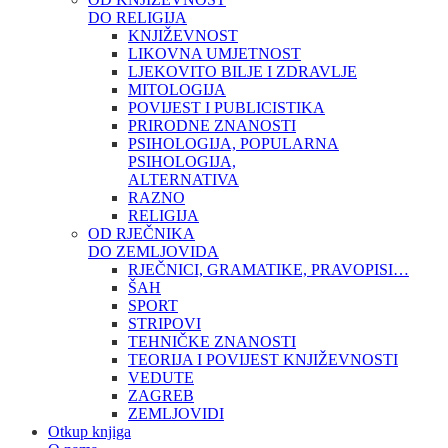
DO RELIGIJA
KNJIŽEVNOST
LIKOVNA UMJETNOST
LJEKOVITO BILJE I ZDRAVLJE
MITOLOGIJA
POVIJEST I PUBLICISTIKA
PRIRODNE ZNANOSTI
PSIHOLOGIJA, POPULARNA
PSIHOLOGIJA,
ALTERNATIVA
RAZNO
RELIGIJA
OD RJEČNIKA
DO ZEMLJOVIDA
RJEČNICI, GRAMATIKE, PRAVOPISI…
ŠAH
SPORT
STRIPOVI
TEHNIČKE ZNANOSTI
TEORIJA I POVIJEST KNJIŽEVNOSTI
VEDUTE
ZAGREB
ZEMLJOVIDI
Otkup knjiga