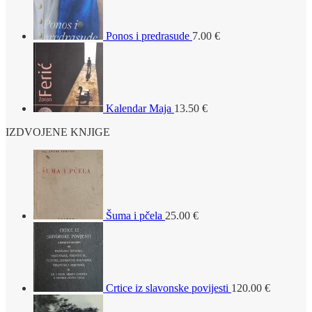
Ponos i predrasude
7.00
€
Kalendar Maja
13.50
€
IZDVOJENE KNJIGE
Šuma i pčela
25.00
€
Crtice iz slavonske povijesti
120.00
€