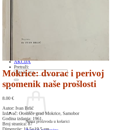
RJEČNICI, GRAMATIKE, PRAVOPISI…
ŠAH
SPORT
STRIPOVI
TEHNIČKE ZNANOSTI
TEORIJA I POVIJEST KNJIŽEVNOSTI
VEDUTE
ZAGREB
ZEMLJOVIDI
Otkup knjiga
O nama
Novosti
AKCIJA
Pretraži:
Mokrice: dvorac i perivoj
spomenik naše prošlosti
8.00
€
Autor: Ivan Brlić
Izdavač: Gostišče grad Mokrice, Samobor
Godina izdanja: 1961.
Nema proizvoda u košarici
Broj stranica: 87
Dimenzije: 13,5×19,5 cm