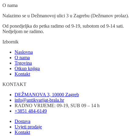
O nama
Nalazimo se u Dežmanovoj ulici 3 u Zagrebu (Dežmanov prolaz).
Od ponedjeljka do petka radimo od 9-19, subotom od 9-14 sati.
Nedjeljom ne radimo.
Izbornik
Naslovna
O nama
Trgovina
Otkup knjiga
Kontakt
KONTAKT
DEŽMANOVA 3, 10000 Zagreb
info@antikvarijat-brala.hr
RADNO VRIJEME: 09-19, SUB 09 – 14 h
+3851 484-6149
Dostava
Uvjeti prodaje
Kontakt