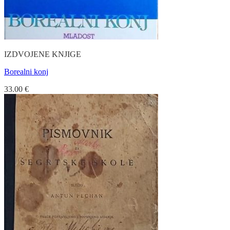
IZDVOJENE KNJIGE
Borealni konj
33.00
€