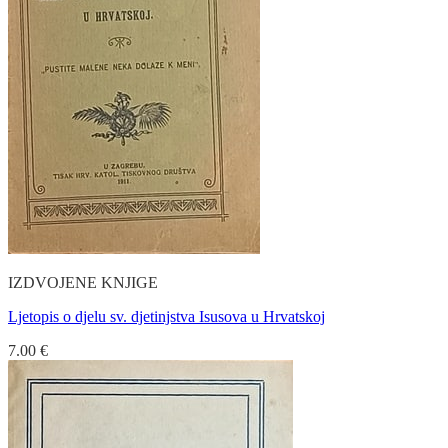
IZDVOJENE KNJIGE
Ljetopis o djelu sv. djetinjstva Isusova u Hrvatskoj
7.00
€