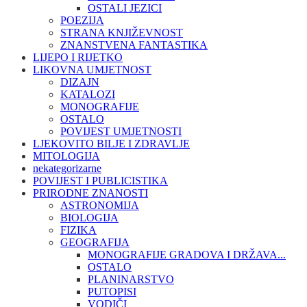
OSTALI JEZICI
POEZIJA
STRANA KNJIŽEVNOST
ZNANSTVENA FANTASTIKA
LIJEPO I RIJETKO
LIKOVNA UMJETNOST
DIZAJN
KATALOZI
MONOGRAFIJE
OSTALO
POVIJEST UMJETNOSTI
LJEKOVITO BILJE I ZDRAVLJE
MITOLOGIJA
nekategorizarne
POVIJEST I PUBLICISTIKA
PRIRODNE ZNANOSTI
ASTRONOMIJA
BIOLOGIJA
FIZIKA
GEOGRAFIJA
MONOGRAFIJE GRADOVA I DRŽAVA...
OSTALO
PLANINARSTVO
PUTOPISI
VODIČI