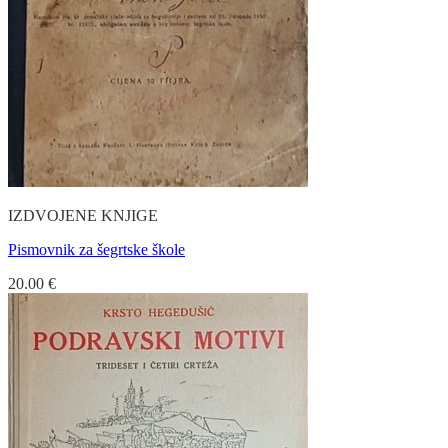
IZDVOJENE KNJIGE
Pismovnik za šegrtske škole
20.00
€