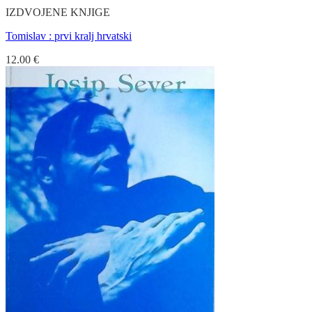
IZDVOJENE KNJIGE
Tomislav : prvi kralj hrvatski
12.00
€