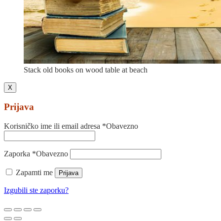
Stack old books on wood table at beach
X
Prijava
Korisničko ime ili email adresa
*
Obavezno
Zaporka
*
Obavezno
Zapamti me
Prijava
Izgubili ste zaporku?