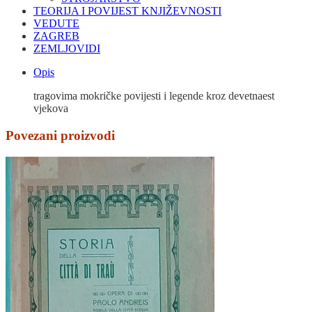
TEORIJA I POVIJEST KNJIŽEVNOSTI
VEDUTE
ZAGREB
ZEMLJOVIDI
Opis
tragovima mokričke povijesti i legende kroz devetnaest
vjekova
Povezani proizvodi