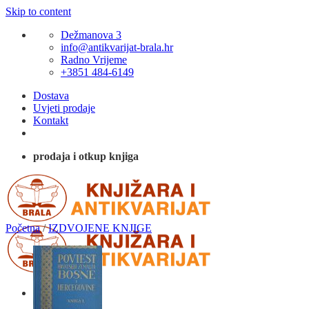
Skip to content
Dežmanova 3
info@antikvarijat-brala.hr
Radno Vrijeme
+3851 484-6149
Dostava
Uvjeti prodaje
Kontakt
prodaja i otkup knjiga
Početna
/
IZDVOJENE KNJIGE