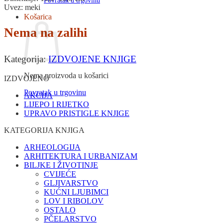
Povratak u trgovinu
Uvez: meki
Košarica
Nema na zalihi
Kategorija:
IZDVOJENE KNJIGE
Nema proizvoda u košarici
IZDVOJENO
Povratak u trgovinu
AKCIJA
LIJEPO I RIJETKO
UPRAVO PRISTIGLE KNJIGE
KATEGORIJA KNJIGA
ARHEOLOGIJA
ARHITEKTURA I URBANIZAM
BILJKE I ŽIVOTINJE
CVIJEĆE
GLJIVARSTVO
KUĆNI LJUBIMCI
LOV I RIBOLOV
OSTALO
PČELARSTVO