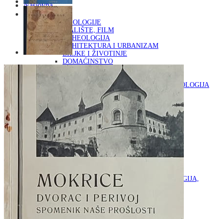
Naslovna
KNJIGE
OD ARHEOLOGIJE
DO KAZALIŠTE, FILM
ARHEOLOGIJA
ARHITEKTURA I URBANIZAM
BILJKE I ŽIVOTINJE
DOMAĆINSTVO
ENCIKLOPEDIJE I LEKSIKONI
ETNOLOGIJA
FILOZOFIJA, SOCIOLOGIJA, ANTROPOLOGIJA
FOTOGRAFIJA
GLAZBENA UMJETNOST
KAZALIŠTE, FILM
OD KNJIŽEVNOST
DO RELIGIJA
KNJIŽEVNOST
LIKOVNA UMJETNOST
LJEKOVITO BILJE I ZDRAVLJE
MITOLOGIJA
POVIJEST I PUBLICISTIKA
PRIRODNE ZNANOSTI
PSIHOLOGIJA, POPULARNA PSIHOLOGIJA,
ALTERNATIVA
RAZNO
RELIGIJA
OD RJEČNIKA
DO ZEMLJOVIDA