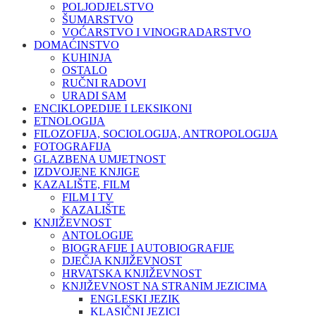
POLJODJELSTVO
ŠUMARSTVO
VOĆARSTVO I VINOGRADARSTVO
DOMAĆINSTVO
KUHINJA
OSTALO
RUČNI RADOVI
URADI SAM
ENCIKLOPEDIJE I LEKSIKONI
ETNOLOGIJA
FILOZOFIJA, SOCIOLOGIJA, ANTROPOLOGIJA
FOTOGRAFIJA
GLAZBENA UMJETNOST
IZDVOJENE KNJIGE
KAZALIŠTE, FILM
FILM I TV
KAZALIŠTE
KNJIŽEVNOST
ANTOLOGIJE
BIOGRAFIJE I AUTOBIOGRAFIJE
DJEČJA KNJIŽEVNOST
HRVATSKA KNJIŽEVNOST
KNJIŽEVNOST NA STRANIM JEZICIMA
ENGLESKI JEZIK
KLASIČNI JEZICI