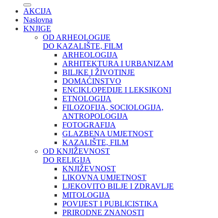
AKCIJA
Naslovna
KNJIGE
OD ARHEOLOGIJE
DO KAZALIŠTE, FILM
ARHEOLOGIJA
ARHITEKTURA I URBANIZAM
BILJKE I ŽIVOTINJE
DOMAĆINSTVO
ENCIKLOPEDIJE I LEKSIKONI
ETNOLOGIJA
FILOZOFIJA, SOCIOLOGIJA,
ANTROPOLOGIJA
FOTOGRAFIJA
GLAZBENA UMJETNOST
KAZALIŠTE, FILM
OD KNJIŽEVNOST
DO RELIGIJA
KNJIŽEVNOST
LIKOVNA UMJETNOST
LJEKOVITO BILJE I ZDRAVLJE
MITOLOGIJA
POVIJEST I PUBLICISTIKA
PRIRODNE ZNANOSTI