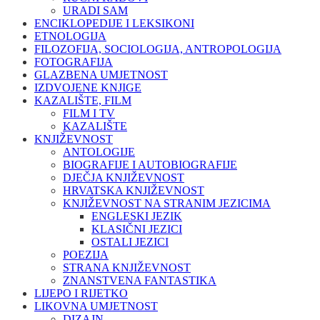
URADI SAM
ENCIKLOPEDIJE I LEKSIKONI
ETNOLOGIJA
FILOZOFIJA, SOCIOLOGIJA, ANTROPOLOGIJA
FOTOGRAFIJA
GLAZBENA UMJETNOST
IZDVOJENE KNJIGE
KAZALIŠTE, FILM
FILM I TV
KAZALIŠTE
KNJIŽEVNOST
ANTOLOGIJE
BIOGRAFIJE I AUTOBIOGRAFIJE
DJEČJA KNJIŽEVNOST
HRVATSKA KNJIŽEVNOST
KNJIŽEVNOST NA STRANIM JEZICIMA
ENGLESKI JEZIK
KLASIČNI JEZICI
OSTALI JEZICI
POEZIJA
STRANA KNJIŽEVNOST
ZNANSTVENA FANTASTIKA
LIJEPO I RIJETKO
LIKOVNA UMJETNOST
DIZAJN