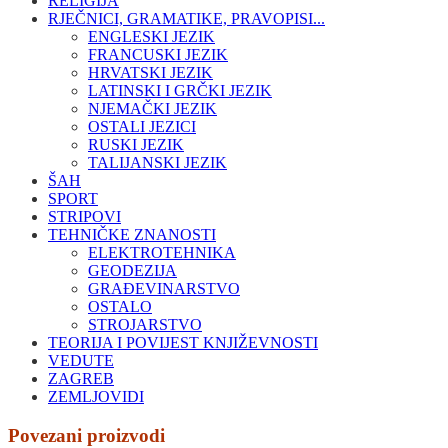
RELIGIJA
RJEČNICI, GRAMATIKE, PRAVOPISI...
ENGLESKI JEZIK
FRANCUSKI JEZIK
HRVATSKI JEZIK
LATINSKI I GRČKI JEZIK
NJEMAČKI JEZIK
OSTALI JEZICI
RUSKI JEZIK
TALIJANSKI JEZIK
ŠAH
SPORT
STRIPOVI
TEHNIČKE ZNANOSTI
ELEKTROTEHNIKA
GEODEZIJA
GRAĐEVINARSTVO
OSTALO
STROJARSTVO
TEORIJA I POVIJEST KNJIŽEVNOSTI
VEDUTE
ZAGREB
ZEMLJOVIDI
Povezani proizvodi