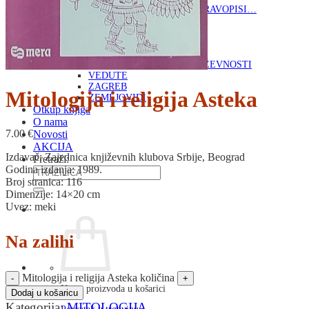
RJEČNICI, GRAMATIKE, PRAVOPISI…
ŠAH
SPORT
STRIPOVI
TEHNIČKE ZNANOSTI
TEORIJA I POVIJEST KNJIŽEVNOSTI
VEDUTE
ZAGREB
Mitologija i religija Asteka
ZEMLJOVIDI
Otkup knjiga
O nama
7.00
€
Novosti
AKCIJA
Izdavač: Zajednica književnih klubova Srbije, Beograd
Pretraži:
Godina izdanja: 1989.
Broj stranica: 116
Dimenzije: 14×20 cm
Uvez: meki
Na zalihi
Mitologija i religija Asteka količina
Nema proizvoda u košarici
Dodaj u košaricu
Kategorija:
MITOLOGIJA