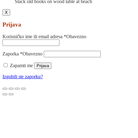
Stack old books on wood table at beach
X
Prijava
Korisničko ime ili email adresa
*
Obavezno
Zaporka
*
Obavezno
Zapamti me
Prijava
Izgubili ste zaporku?