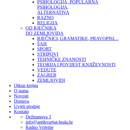
PSIHOLOGIJA, POPULARNA
PSIHOLOGIJA,
ALTERNATIVA
RAZNO
RELIGIJA
OD RJEČNIKA
DO ZEMLJOVIDA
RJEČNICI, GRAMATIKE, PRAVOPISI…
ŠAH
SPORT
STRIPOVI
TEHNIČKE ZNANOSTI
TEORIJA I POVIJEST KNJIŽEVNOSTI
VEDUTE
ZAGREB
ZEMLJOVIDI
Otkup knjiga
O nama
Novosti
Dostava
Uvjeti prodaje
Kontakt
Dežmanova 3
info@antikvarijat-brala.hr
Radno Vrijeme