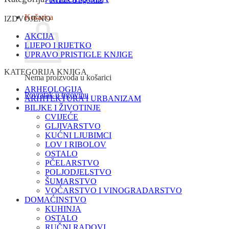
Povratak u trgovinu
Košarica
IZDVOJENO
AKCIJA
LIJEPO I RIJETKO
UPRAVO PRISTIGLE KNJIGE
KATEGORIJA KNJIGA
Nema proizvoda u košarici
ARHEOLOGIJA
Povratak u trgovinu
ARHITEKTURA I URBANIZAM
BILJKE I ŽIVOTINJE
CVIJEĆE
GLJIVARSTVO
KUĆNI LJUBIMCI
LOV I RIBOLOV
OSTALO
PČELARSTVO
POLJODJELSTVO
ŠUMARSTVO
VOĆARSTVO I VINOGRADARSTVO
DOMAĆINSTVO
KUHINJA
OSTALO
RUČNI RADOVI