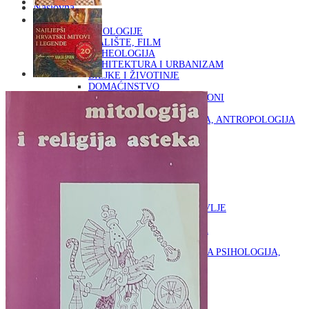
Naslovna
KNJIGE
OD ARHEOLOGIJE
DO KAZALIŠTE, FILM
ARHEOLOGIJA
ARHITEKTURA I URBANIZAM
BILJKE I ŽIVOTINJE
DOMAĆINSTVO
ENCIKLOPEDIJE I LEKSIKONI
ETNOLOGIJA
FILOZOFIJA, SOCIOLOGIJA, ANTROPOLOGIJA
FOTOGRAFIJA
GLAZBENA UMJETNOST
KAZALIŠTE, FILM
OD KNJIŽEVNOST
DO RELIGIJA
KNJIŽEVNOST
LIKOVNA UMJETNOST
LJEKOVITO BILJE I ZDRAVLJE
MITOLOGIJA
POVIJEST I PUBLICISTIKA
PRIRODNE ZNANOSTI
PSIHOLOGIJA, POPULARNA PSIHOLOGIJA,
ALTERNATIVA
RAZNO
RELIGIJA
OD RJEČNIKA
DO ZEMLJOVIDA