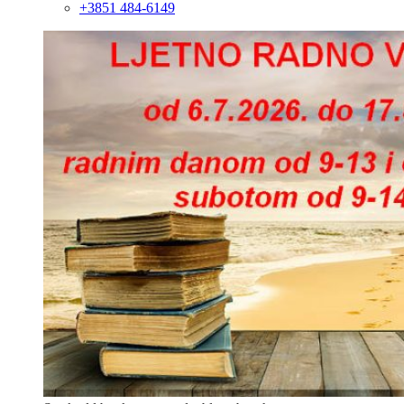
+3851 484-6149