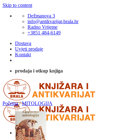
Skip to content
Dežmanova 3
info@antikvarijat-brala.hr
Radno Vrijeme
+3851 484-6149
Dostava
Uvjeti prodaje
Kontakt
prodaja i otkup knjiga
Početna
/
MITOLOGIJA