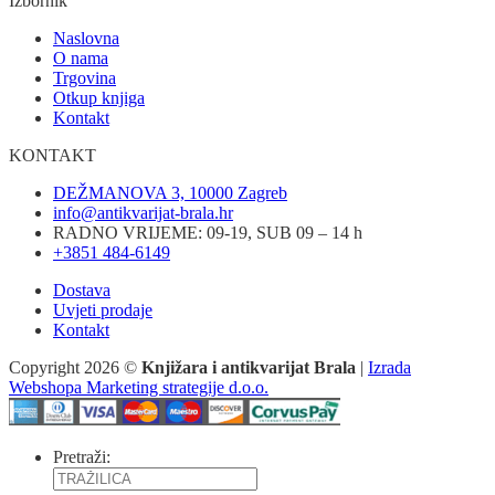
Izbornik
Naslovna
O nama
Trgovina
Otkup knjiga
Kontakt
KONTAKT
DEŽMANOVA 3, 10000 Zagreb
info@antikvarijat-brala.hr
RADNO VRIJEME: 09-19, SUB 09 – 14 h
+3851 484-6149
Dostava
Uvjeti prodaje
Kontakt
Copyright 2026 ©
Knjižara i antikvarijat Brala
|
Izrada
Webshopa Marketing strategije d.o.o.
Pretraži: