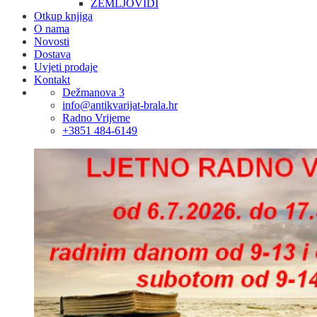
ZEMLJOVIDI
Otkup knjiga
O nama
Novosti
Dostava
Uvjeti prodaje
Kontakt
Dežmanova 3
info@antikvarijat-brala.hr
Radno Vrijeme
+3851 484-6149