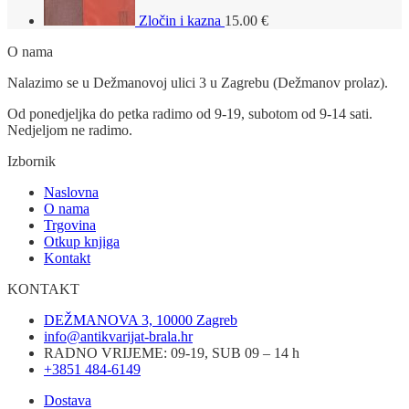
Zločin i kazna
15.00
€
O nama
Nalazimo se u Dežmanovoj ulici 3 u Zagrebu (Dežmanov prolaz).
Od ponedjeljka do petka radimo od 9-19, subotom od 9-14 sati.
Nedjeljom ne radimo.
Izbornik
Naslovna
O nama
Trgovina
Otkup knjiga
Kontakt
KONTAKT
DEŽMANOVA 3, 10000 Zagreb
info@antikvarijat-brala.hr
RADNO VRIJEME: 09-19, SUB 09 – 14 h
+3851 484-6149
Dostava