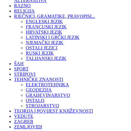
ALTERNATIVA
RAZNO
RELIGIJA
RJEČNICI, GRAMATIKE, PRAVOPISI...
ENGLESKI JEZIK
FRANCUSKI JEZIK
HRVATSKI JEZIK
LATINSKI I GRČKI JEZIK
NJEMAČKI JEZIK
OSTALI JEZICI
RUSKI JEZIK
TALIJANSKI JEZIK
ŠAH
SPORT
STRIPOVI
TEHNIČKE ZNANOSTI
ELEKTROTEHNIKA
GEODEZIJA
GRAĐEVINARSTVO
OSTALO
STROJARSTVO
TEORIJA I POVIJEST KNJIŽEVNOSTI
VEDUTE
ZAGREB
ZEMLJOVIDI