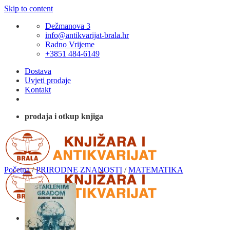
Skip to content
Dežmanova 3
info@antikvarijat-brala.hr
Radno Vrijeme
+3851 484-6149
Dostava
Uvjeti prodaje
Kontakt
prodaja i otkup knjiga
Početna
/
PRIRODNE ZNANOSTI
/
MATEMATIKA