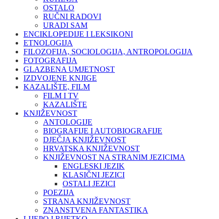
OSTALO
RUČNI RADOVI
URADI SAM
ENCIKLOPEDIJE I LEKSIKONI
ETNOLOGIJA
FILOZOFIJA, SOCIOLOGIJA, ANTROPOLOGIJA
FOTOGRAFIJA
GLAZBENA UMJETNOST
IZDVOJENE KNJIGE
KAZALIŠTE, FILM
FILM I TV
KAZALIŠTE
KNJIŽEVNOST
ANTOLOGIJE
BIOGRAFIJE I AUTOBIOGRAFIJE
DJEČJA KNJIŽEVNOST
HRVATSKA KNJIŽEVNOST
KNJIŽEVNOST NA STRANIM JEZICIMA
ENGLESKI JEZIK
KLASIČNI JEZICI
OSTALI JEZICI
POEZIJA
STRANA KNJIŽEVNOST
ZNANSTVENA FANTASTIKA
LIJEPO I RIJETKO