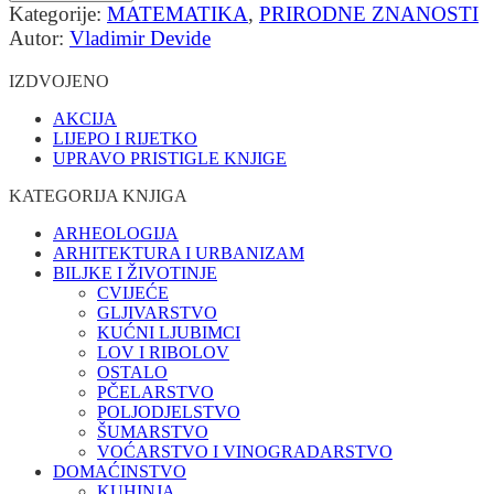
Kategorije:
MATEMATIKA
,
PRIRODNE ZNANOSTI
Autor:
Vladimir Devide
IZDVOJENO
AKCIJA
LIJEPO I RIJETKO
UPRAVO PRISTIGLE KNJIGE
KATEGORIJA KNJIGA
ARHEOLOGIJA
ARHITEKTURA I URBANIZAM
BILJKE I ŽIVOTINJE
CVIJEĆE
GLJIVARSTVO
KUĆNI LJUBIMCI
LOV I RIBOLOV
OSTALO
PČELARSTVO
POLJODJELSTVO
ŠUMARSTVO
VOĆARSTVO I VINOGRADARSTVO
DOMAĆINSTVO
KUHINJA