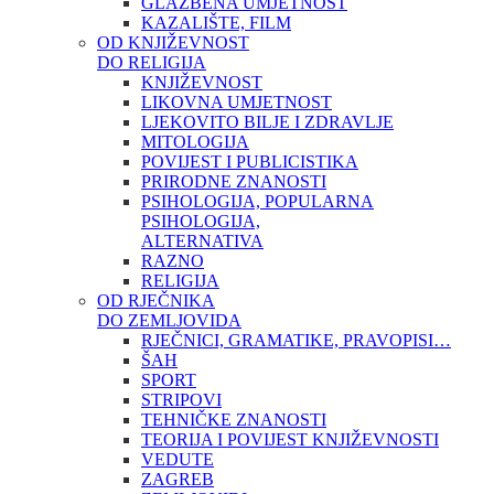
GLAZBENA UMJETNOST
KAZALIŠTE, FILM
OD KNJIŽEVNOST
DO RELIGIJA
KNJIŽEVNOST
LIKOVNA UMJETNOST
LJEKOVITO BILJE I ZDRAVLJE
MITOLOGIJA
POVIJEST I PUBLICISTIKA
PRIRODNE ZNANOSTI
PSIHOLOGIJA, POPULARNA
PSIHOLOGIJA,
ALTERNATIVA
RAZNO
RELIGIJA
OD RJEČNIKA
DO ZEMLJOVIDA
RJEČNICI, GRAMATIKE, PRAVOPISI…
ŠAH
SPORT
STRIPOVI
TEHNIČKE ZNANOSTI
TEORIJA I POVIJEST KNJIŽEVNOSTI
VEDUTE
ZAGREB