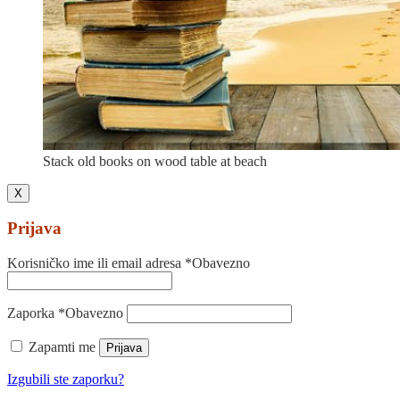
Stack old books on wood table at beach
X
Prijava
Korisničko ime ili email adresa
*
Obavezno
Zaporka
*
Obavezno
Zapamti me
Prijava
Izgubili ste zaporku?