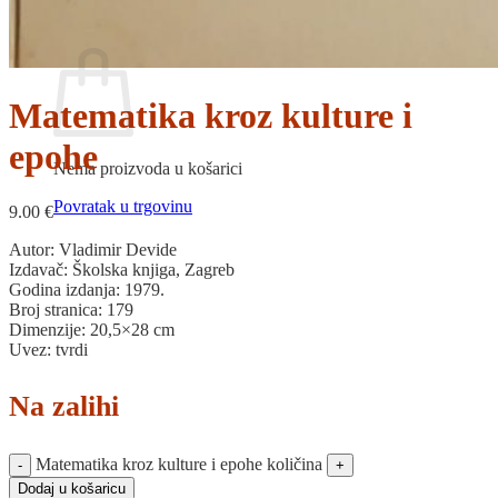
Povratak u trgovinu
Košarica
Matematika kroz kulture i
epohe
Nema proizvoda u košarici
Povratak u trgovinu
9.00
€
Autor: Vladimir Devide
Izdavač: Školska knjiga, Zagreb
Godina izdanja: 1979.
Broj stranica: 179
Dimenzije: 20,5×28 cm
Uvez: tvrdi
Na zalihi
Matematika kroz kulture i epohe količina
Dodaj u košaricu