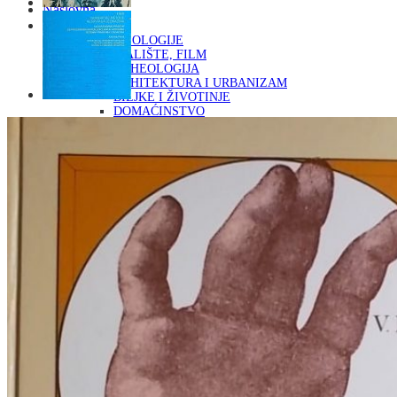
Naslovna
KNJIGE
OD ARHEOLOGIJE
DO KAZALIŠTE, FILM
ARHEOLOGIJA
ARHITEKTURA I URBANIZAM
BILJKE I ŽIVOTINJE
DOMAĆINSTVO
ENCIKLOPEDIJE I LEKSIKONI
ETNOLOGIJA
FILOZOFIJA, SOCIOLOGIJA, ANTROPOLOGIJA
FOTOGRAFIJA
GLAZBENA UMJETNOST
KAZALIŠTE, FILM
OD KNJIŽEVNOST
DO RELIGIJA
KNJIŽEVNOST
LIKOVNA UMJETNOST
LJEKOVITO BILJE I ZDRAVLJE
MITOLOGIJA
POVIJEST I PUBLICISTIKA
PRIRODNE ZNANOSTI
PSIHOLOGIJA, POPULARNA PSIHOLOGIJA,
ALTERNATIVA
RAZNO
RELIGIJA
OD RJEČNIKA
DO ZEMLJOVIDA