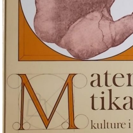
RJEČNICI, GRAMATIKE, PRAVOPISI…
ŠAH
SPORT
STRIPOVI
TEHNIČKE ZNANOSTI
TEORIJA I POVIJEST KNJIŽEVNOSTI
VEDUTE
ZAGREB
ZEMLJOVIDI
Otkup knjiga
O nama
Novosti
AKCIJA
Pretraži:
Nema proizvoda u košarici