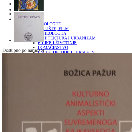
Naslovna
KNJIGE
OD ARHEOLOGIJE
DO KAZALIŠTE, FILM
ARHEOLOGIJA
ARHITEKTURA I URBANIZAM
BILJKE I ŽIVOTINJE
DOMAĆINSTVO
Dostupno po narudžbi
ENCIKLOPEDIJE I LEKSIKONI
ETNOLOGIJA
FILOZOFIJA, SOCIOLOGIJA, ANTROPOLOGIJA
FOTOGRAFIJA
GLAZBENA UMJETNOST
KAZALIŠTE, FILM
OD KNJIŽEVNOST
DO RELIGIJA
KNJIŽEVNOST
LIKOVNA UMJETNOST
LJEKOVITO BILJE I ZDRAVLJE
MITOLOGIJA
POVIJEST I PUBLICISTIKA
PRIRODNE ZNANOSTI
PSIHOLOGIJA, POPULARNA PSIHOLOGIJA,
ALTERNATIVA
RAZNO