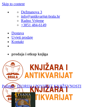
Skip to content
Dežmanova 3
info@antikvarijat-brala.hr
Radno Vrijeme
+3851 484-6149
Dostava
Uvjeti prodaje
Kontakt
prodaja i otkup knjiga
Početna
/
TEORIJA I POVIJEST KNJIŽEVNOSTI