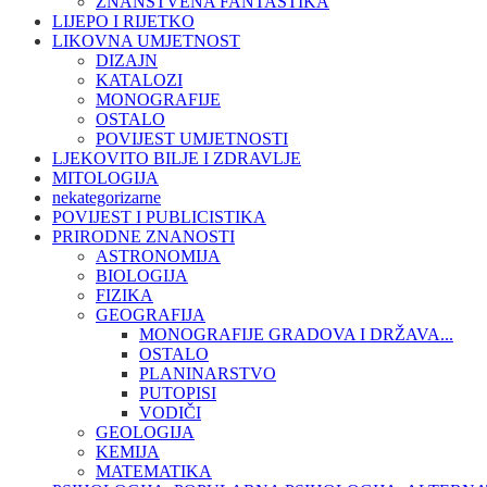
ZNANSTVENA FANTASTIKA
LIJEPO I RIJETKO
LIKOVNA UMJETNOST
DIZAJN
KATALOZI
MONOGRAFIJE
OSTALO
POVIJEST UMJETNOSTI
LJEKOVITO BILJE I ZDRAVLJE
MITOLOGIJA
nekategorizarne
POVIJEST I PUBLICISTIKA
PRIRODNE ZNANOSTI
ASTRONOMIJA
BIOLOGIJA
FIZIKA
GEOGRAFIJA
MONOGRAFIJE GRADOVA I DRŽAVA...
OSTALO
PLANINARSTVO
PUTOPISI
VODIČI
GEOLOGIJA
KEMIJA
MATEMATIKA