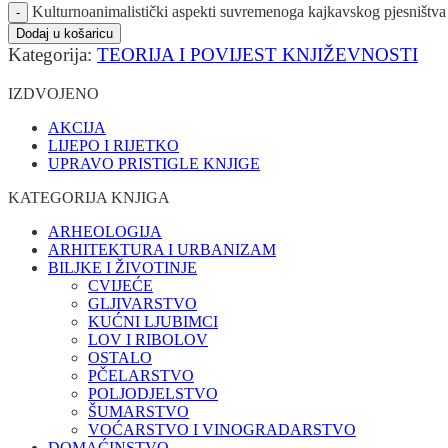
Kulturnoanimalistički aspekti suvremenoga kajkavskog pjesništva 
Dodaj u košaricu
Kategorija:
TEORIJA I POVIJEST KNJIŽEVNOSTI
IZDVOJENO
AKCIJA
LIJEPO I RIJETKO
UPRAVO PRISTIGLE KNJIGE
KATEGORIJA KNJIGA
ARHEOLOGIJA
ARHITEKTURA I URBANIZAM
BILJKE I ŽIVOTINJE
CVIJEĆE
GLJIVARSTVO
KUĆNI LJUBIMCI
LOV I RIBOLOV
OSTALO
PČELARSTVO
POLJODJELSTVO
ŠUMARSTVO
VOĆARSTVO I VINOGRADARSTVO
DOMAĆINSTVO