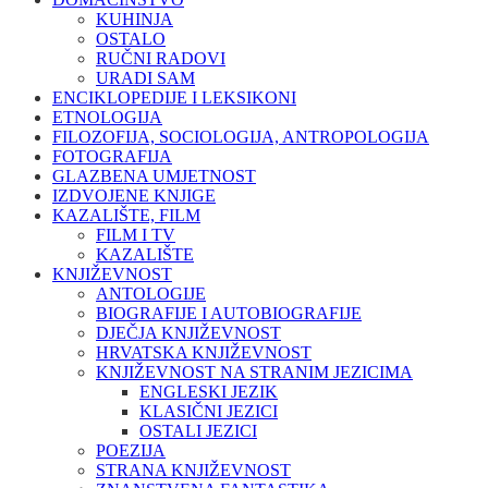
KUHINJA
OSTALO
RUČNI RADOVI
URADI SAM
ENCIKLOPEDIJE I LEKSIKONI
ETNOLOGIJA
FILOZOFIJA, SOCIOLOGIJA, ANTROPOLOGIJA
FOTOGRAFIJA
GLAZBENA UMJETNOST
IZDVOJENE KNJIGE
KAZALIŠTE, FILM
FILM I TV
KAZALIŠTE
KNJIŽEVNOST
ANTOLOGIJE
BIOGRAFIJE I AUTOBIOGRAFIJE
DJEČJA KNJIŽEVNOST
HRVATSKA KNJIŽEVNOST
KNJIŽEVNOST NA STRANIM JEZICIMA
ENGLESKI JEZIK
KLASIČNI JEZICI
OSTALI JEZICI
POEZIJA
STRANA KNJIŽEVNOST