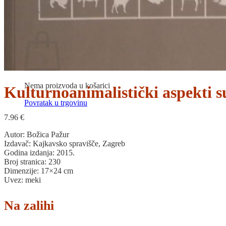
Povratak u trgovinu
Košarica
Nema proizvoda u košarici
Kulturnoanimalistički aspekti 
Povratak u trgovinu
7.96
€
Autor: Božica Pažur
Izdavač: Kajkavsko spravišče, Zagreb
Godina izdanja: 2015.
Broj stranica: 230
Dimenzije: 17×24 cm
Uvez: meki
Na zalihi