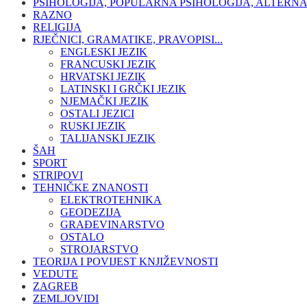
PSIHOLOGIJA, POPULARNA PSIHOLOGIJA, ALTERNA
RAZNO
RELIGIJA
RJEČNICI, GRAMATIKE, PRAVOPISI...
ENGLESKI JEZIK
FRANCUSKI JEZIK
HRVATSKI JEZIK
LATINSKI I GRČKI JEZIK
NJEMAČKI JEZIK
OSTALI JEZICI
RUSKI JEZIK
TALIJANSKI JEZIK
ŠAH
SPORT
STRIPOVI
TEHNIČKE ZNANOSTI
ELEKTROTEHNIKA
GEODEZIJA
GRAĐEVINARSTVO
OSTALO
STROJARSTVO
TEORIJA I POVIJEST KNJIŽEVNOSTI
VEDUTE
ZAGREB
ZEMLJOVIDI