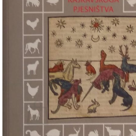
RELIGIJA
OD RJEČNIKA
DO ZEMLJOVIDA
RJEČNICI, GRAMATIKE, PRAVOPISI…
ŠAH
SPORT
STRIPOVI
TEHNIČKE ZNANOSTI
TEORIJA I POVIJEST KNJIŽEVNOSTI
VEDUTE
ZAGREB
ZEMLJOVIDI
Otkup knjiga
O nama
Novosti
AKCIJA
Pretraži:
Nema proizvoda u košarici