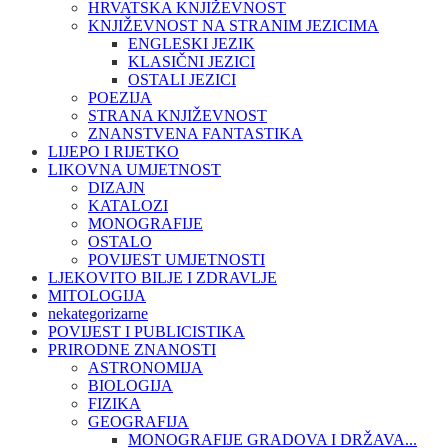
HRVATSKA KNJIŽEVNOST
KNJIŽEVNOST NA STRANIM JEZICIMA
ENGLESKI JEZIK
KLASIČNI JEZICI
OSTALI JEZICI
POEZIJA
STRANA KNJIŽEVNOST
ZNANSTVENA FANTASTIKA
LIJEPO I RIJETKO
LIKOVNA UMJETNOST
DIZAJN
KATALOZI
MONOGRAFIJE
OSTALO
POVIJEST UMJETNOSTI
LJEKOVITO BILJE I ZDRAVLJE
MITOLOGIJA
nekategorizarne
POVIJEST I PUBLICISTIKA
PRIRODNE ZNANOSTI
ASTRONOMIJA
BIOLOGIJA
FIZIKA
GEOGRAFIJA
MONOGRAFIJE GRADOVA I DRŽAVA...