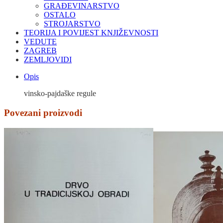
GRAĐEVINARSTVO
OSTALO
STROJARSTVO
TEORIJA I POVIJEST KNJIŽEVNOSTI
VEDUTE
ZAGREB
ZEMLJOVIDI
Opis
vinsko-pajdaške regule
Povezani proizvodi