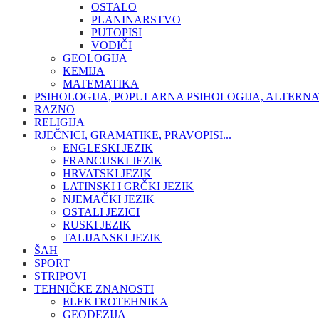
OSTALO
PLANINARSTVO
PUTOPISI
VODIČI
GEOLOGIJA
KEMIJA
MATEMATIKA
PSIHOLOGIJA, POPULARNA PSIHOLOGIJA, ALTERNA
RAZNO
RELIGIJA
RJEČNICI, GRAMATIKE, PRAVOPISI...
ENGLESKI JEZIK
FRANCUSKI JEZIK
HRVATSKI JEZIK
LATINSKI I GRČKI JEZIK
NJEMAČKI JEZIK
OSTALI JEZICI
RUSKI JEZIK
TALIJANSKI JEZIK
ŠAH
SPORT
STRIPOVI
TEHNIČKE ZNANOSTI
ELEKTROTEHNIKA
GEODEZIJA