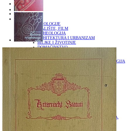
Naslovna
KNJIGE
OD ARHEOLOGIJE
DO KAZALIŠTE, FILM
ARHEOLOGIJA
ARHITEKTURA I URBANIZAM
BILJKE I ŽIVOTINJE
DOMAĆINSTVO
ENCIKLOPEDIJE I LEKSIKONI
ETNOLOGIJA
FILOZOFIJA, SOCIOLOGIJA, ANTROPOLOGIJA
FOTOGRAFIJA
GLAZBENA UMJETNOST
KAZALIŠTE, FILM
OD KNJIŽEVNOST
DO RELIGIJA
KNJIŽEVNOST
LIKOVNA UMJETNOST
LJEKOVITO BILJE I ZDRAVLJE
MITOLOGIJA
POVIJEST I PUBLICISTIKA
PRIRODNE ZNANOSTI
PSIHOLOGIJA, POPULARNA PSIHOLOGIJA,
ALTERNATIVA
RAZNO