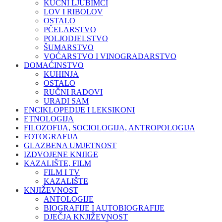
KUĆNI LJUBIMCI
LOV I RIBOLOV
OSTALO
PČELARSTVO
POLJODJELSTVO
ŠUMARSTVO
VOĆARSTVO I VINOGRADARSTVO
DOMAĆINSTVO
KUHINJA
OSTALO
RUČNI RADOVI
URADI SAM
ENCIKLOPEDIJE I LEKSIKONI
ETNOLOGIJA
FILOZOFIJA, SOCIOLOGIJA, ANTROPOLOGIJA
FOTOGRAFIJA
GLAZBENA UMJETNOST
IZDVOJENE KNJIGE
KAZALIŠTE, FILM
FILM I TV
KAZALIŠTE
KNJIŽEVNOST
ANTOLOGIJE
BIOGRAFIJE I AUTOBIOGRAFIJE
DJEČJA KNJIŽEVNOST