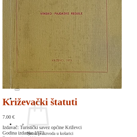
RELIGIJA
OD RJEČNIKA
DO ZEMLJOVIDA
RJEČNICI, GRAMATIKE, PRAVOPISI…
ŠAH
SPORT
STRIPOVI
TEHNIČKE ZNANOSTI
TEORIJA I POVIJEST KNJIŽEVNOSTI
VEDUTE
ZAGREB
ZEMLJOVIDI
Otkup knjiga
O nama
Novosti
AKCIJA
Pretraži:
Križevački štatuti
7.00
€
Izdavač: Turistički savez općine Križevci
Godina izdanja: 1973.
Nema proizvoda u košarici