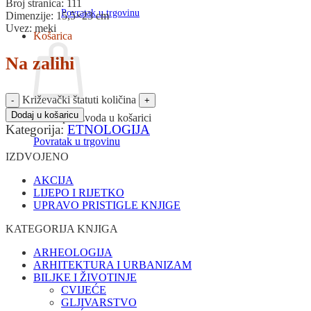
Broj stranica: 111
Povratak u trgovinu
Dimenzije: 15,5×23 cm
Uvez: meki
Košarica
Na zalihi
Križevački štatuti količina
Dodaj u košaricu
Nema proizvoda u košarici
Kategorija:
ETNOLOGIJA
Povratak u trgovinu
IZDVOJENO
AKCIJA
LIJEPO I RIJETKO
UPRAVO PRISTIGLE KNJIGE
KATEGORIJA KNJIGA
ARHEOLOGIJA
ARHITEKTURA I URBANIZAM
BILJKE I ŽIVOTINJE
CVIJEĆE
GLJIVARSTVO