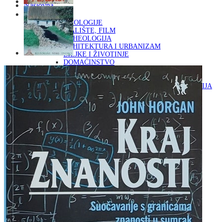
Naslovna
KNJIGE
OD ARHEOLOGIJE
DO KAZALIŠTE, FILM
ARHEOLOGIJA
ARHITEKTURA I URBANIZAM
BILJKE I ŽIVOTINJE
DOMAĆINSTVO
ENCIKLOPEDIJE I LEKSIKONI
ETNOLOGIJA
FILOZOFIJA, SOCIOLOGIJA, ANTROPOLOGIJA
FOTOGRAFIJA
GLAZBENA UMJETNOST
KAZALIŠTE, FILM
OD KNJIŽEVNOST
DO RELIGIJA
KNJIŽEVNOST
LIKOVNA UMJETNOST
LJEKOVITO BILJE I ZDRAVLJE
MITOLOGIJA
POVIJEST I PUBLICISTIKA
PRIRODNE ZNANOSTI
PSIHOLOGIJA, POPULARNA PSIHOLOGIJA,
ALTERNATIVA
RAZNO
RELIGIJA
OD RJEČNIKA
DO ZEMLJOVIDA