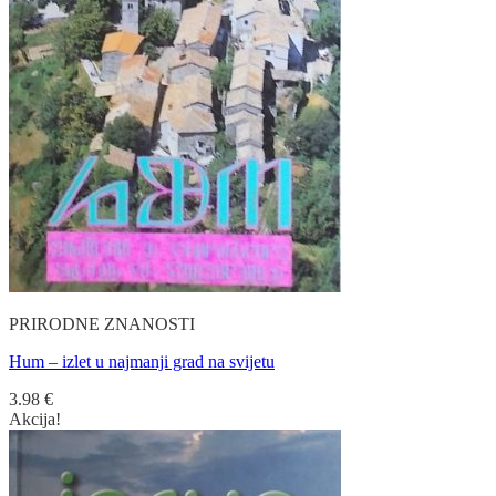
PRIRODNE ZNANOSTI
Hum – izlet u najmanji grad na svijetu
3.98
€
Akcija!