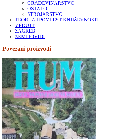
GRAĐEVINARSTVO
OSTALO
STROJARSTVO
TEORIJA I POVIJEST KNJIŽEVNOSTI
VEDUTE
ZAGREB
ZEMLJOVIDI
Povezani proizvodi