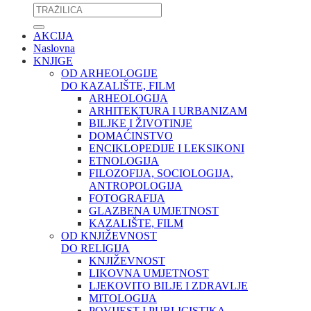
AKCIJA
Naslovna
KNJIGE
OD ARHEOLOGIJE
DO KAZALIŠTE, FILM
ARHEOLOGIJA
ARHITEKTURA I URBANIZAM
BILJKE I ŽIVOTINJE
DOMAĆINSTVO
ENCIKLOPEDIJE I LEKSIKONI
ETNOLOGIJA
FILOZOFIJA, SOCIOLOGIJA,
ANTROPOLOGIJA
FOTOGRAFIJA
GLAZBENA UMJETNOST
KAZALIŠTE, FILM
OD KNJIŽEVNOST
DO RELIGIJA
KNJIŽEVNOST
LIKOVNA UMJETNOST
LJEKOVITO BILJE I ZDRAVLJE
MITOLOGIJA
POVIJEST I PUBLICISTIKA