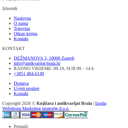
Izbornik
Naslovna
O nama
Trgovina
Otkup knjiga
Kontakt
KONTAKT
DEŽMANOVA 3, 10000 Zagreb
info@antikvarijat-brala.hr
RADNO VRIJEME: 09-19, SUB 09 – 14 h
+3851 484-6149
Dostava
Uvjeti prodaje
Kontakt
Copyright 2026 ©
Knjižara i antikvarijat Brala
|
Izrada
Webshopa Marketing strategije d.o.o.
Pretraži: