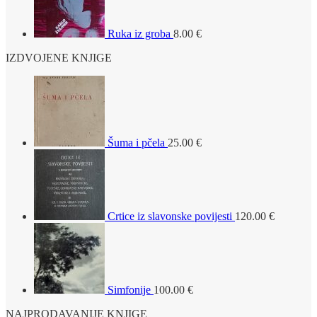
Ruka iz groba
8.00
€
IZDVOJENE KNJIGE
Šuma i pčela
25.00
€
Crtice iz slavonske povijesti
120.00
€
Simfonije
100.00
€
NAJPRODAVANIJE KNJIGE