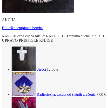
AKCIJA
Biološka tempirana bomba
6.64
€
Izvorna cijena bila je: 6.64 €.
5.31
€
Trenutna cijena je: 5.31 €.
UPRAVO PRISTIGLE KNJIGE
Stećci
12.00
€
Radiestezija: zaštita od štetnih zračenja
7.00
€