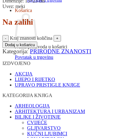
Povratak u trgovinu
Dimenzije: 15×23 cm
Uvez: meki
Košarica
Na zalihi
Kraj znanosti količina
Dodaj u košaricu
Nema proizvoda u košarici
Kategorija:
PRIRODNE ZNANOSTI
Povratak u trgovinu
IZDVOJENO
AKCIJA
LIJEPO I RIJETKO
UPRAVO PRISTIGLE KNJIGE
KATEGORIJA KNJIGA
ARHEOLOGIJA
ARHITEKTURA I URBANIZAM
BILJKE I ŽIVOTINJE
CVIJEĆE
GLJIVARSTVO
KUĆNI LJUBIMCI