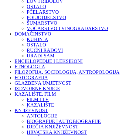
LOV I RIBOLOV
OSTALO
PČELARSTVO
POLJODJELSTVO
ŠUMARSTVO
VOĆARSTVO I VINOGRADARSTVO
DOMAĆINSTVO
KUHINJA
OSTALO
RUČNI RADOVI
URADI SAM
ENCIKLOPEDIJE I LEKSIKONI
ETNOLOGIJA
FILOZOFIJA, SOCIOLOGIJA, ANTROPOLOGIJA
FOTOGRAFIJA
GLAZBENA UMJETNOST
IZDVOJENE KNJIGE
KAZALIŠTE, FILM
FILM I TV
KAZALIŠTE
KNJIŽEVNOST
ANTOLOGIJE
BIOGRAFIJE I AUTOBIOGRAFIJE
DJEČJA KNJIŽEVNOST
HRVATSKA KNJIŽEVNOST