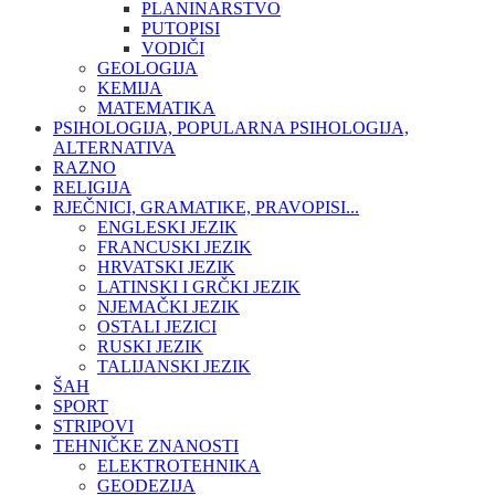
PLANINARSTVO
PUTOPISI
VODIČI
GEOLOGIJA
KEMIJA
MATEMATIKA
PSIHOLOGIJA, POPULARNA PSIHOLOGIJA,
ALTERNATIVA
RAZNO
RELIGIJA
RJEČNICI, GRAMATIKE, PRAVOPISI...
ENGLESKI JEZIK
FRANCUSKI JEZIK
HRVATSKI JEZIK
LATINSKI I GRČKI JEZIK
NJEMAČKI JEZIK
OSTALI JEZICI
RUSKI JEZIK
TALIJANSKI JEZIK
ŠAH
SPORT
STRIPOVI
TEHNIČKE ZNANOSTI
ELEKTROTEHNIKA
GEODEZIJA