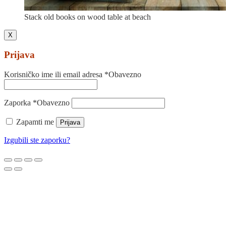
Stack old books on wood table at beach
X
Prijava
Korisničko ime ili email adresa
*
Obavezno
Zaporka
*
Obavezno
Zapamti me
Prijava
Izgubili ste zaporku?