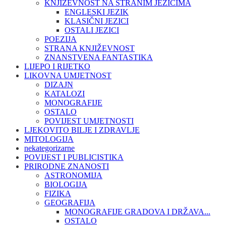
KNJIŽEVNOST NA STRANIM JEZICIMA
ENGLESKI JEZIK
KLASIČNI JEZICI
OSTALI JEZICI
POEZIJA
STRANA KNJIŽEVNOST
ZNANSTVENA FANTASTIKA
LIJEPO I RIJETKO
LIKOVNA UMJETNOST
DIZAJN
KATALOZI
MONOGRAFIJE
OSTALO
POVIJEST UMJETNOSTI
LJEKOVITO BILJE I ZDRAVLJE
MITOLOGIJA
nekategorizarne
POVIJEST I PUBLICISTIKA
PRIRODNE ZNANOSTI
ASTRONOMIJA
BIOLOGIJA
FIZIKA
GEOGRAFIJA
MONOGRAFIJE GRADOVA I DRŽAVA...
OSTALO