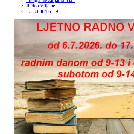
info@antikvarijat-brala.hr
Radno Vrijeme
+3851 484-6149