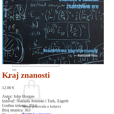
RJEČNICI, GRAMATIKE, PRAVOPISI…
ŠAH
SPORT
STRIPOVI
TEHNIČKE ZNANOSTI
TEORIJA I POVIJEST KNJIŽEVNOSTI
VEDUTE
ZAGREB
ZEMLJOVIDI
Otkup knjiga
O nama
Novosti
AKCIJA
Pretraži:
Kraj znanosti
12.00
€
Autor: John Horgan
Izdavač: Naklada Jesenski i Turk, Zagreb
Godina izdanja: 2014.
Nema proizvoda u košarici
Broj stranica: 363