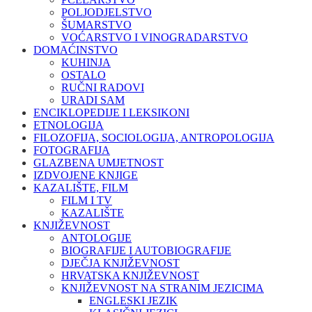
POLJODJELSTVO
ŠUMARSTVO
VOĆARSTVO I VINOGRADARSTVO
DOMAĆINSTVO
KUHINJA
OSTALO
RUČNI RADOVI
URADI SAM
ENCIKLOPEDIJE I LEKSIKONI
ETNOLOGIJA
FILOZOFIJA, SOCIOLOGIJA, ANTROPOLOGIJA
FOTOGRAFIJA
GLAZBENA UMJETNOST
IZDVOJENE KNJIGE
KAZALIŠTE, FILM
FILM I TV
KAZALIŠTE
KNJIŽEVNOST
ANTOLOGIJE
BIOGRAFIJE I AUTOBIOGRAFIJE
DJEČJA KNJIŽEVNOST
HRVATSKA KNJIŽEVNOST
KNJIŽEVNOST NA STRANIM JEZICIMA
ENGLESKI JEZIK