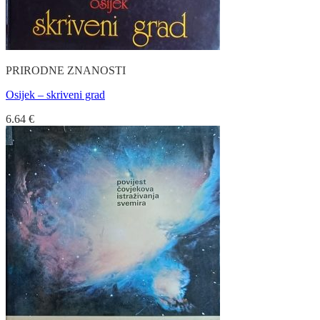
PRIRODNE ZNANOSTI
Osijek – skriveni grad
6.64
€