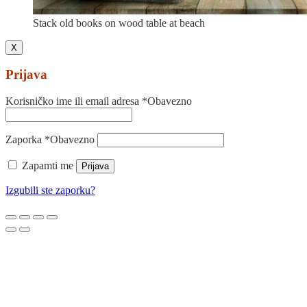
Stack old books on wood table at beach
X
Prijava
Korisničko ime ili email adresa
*
Obavezno
Zaporka
*
Obavezno
Zapamti me
Prijava
Izgubili ste zaporku?