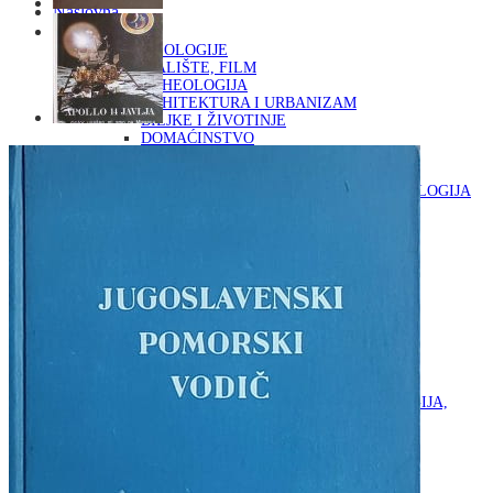
Naslovna
KNJIGE
OD ARHEOLOGIJE
DO KAZALIŠTE, FILM
ARHEOLOGIJA
ARHITEKTURA I URBANIZAM
BILJKE I ŽIVOTINJE
DOMAĆINSTVO
ENCIKLOPEDIJE I LEKSIKONI
ETNOLOGIJA
FILOZOFIJA, SOCIOLOGIJA, ANTROPOLOGIJA
FOTOGRAFIJA
GLAZBENA UMJETNOST
KAZALIŠTE, FILM
OD KNJIŽEVNOST
DO RELIGIJA
KNJIŽEVNOST
LIKOVNA UMJETNOST
LJEKOVITO BILJE I ZDRAVLJE
MITOLOGIJA
POVIJEST I PUBLICISTIKA
PRIRODNE ZNANOSTI
PSIHOLOGIJA, POPULARNA PSIHOLOGIJA,
ALTERNATIVA
RAZNO
RELIGIJA
OD RJEČNIKA
DO ZEMLJOVIDA