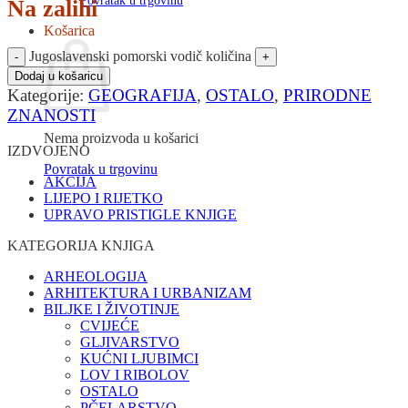
Povratak u trgovinu
Na zalihi
Košarica
Jugoslavenski pomorski vodič količina
Dodaj u košaricu
Kategorije:
GEOGRAFIJA
,
OSTALO
,
PRIRODNE
ZNANOSTI
Nema proizvoda u košarici
IZDVOJENO
Povratak u trgovinu
AKCIJA
LIJEPO I RIJETKO
UPRAVO PRISTIGLE KNJIGE
KATEGORIJA KNJIGA
ARHEOLOGIJA
ARHITEKTURA I URBANIZAM
BILJKE I ŽIVOTINJE
CVIJEĆE
GLJIVARSTVO
KUĆNI LJUBIMCI
LOV I RIBOLOV
OSTALO
PČELARSTVO