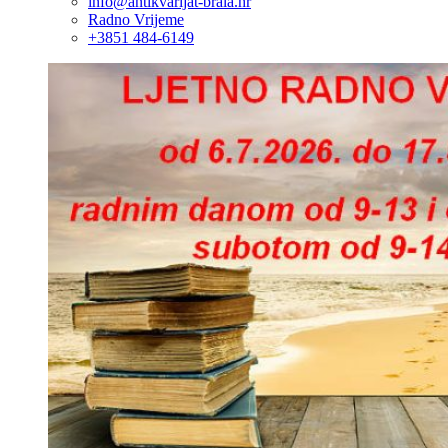
info@antikvarijat-brala.hr
Radno Vrijeme
+3851 484-6149