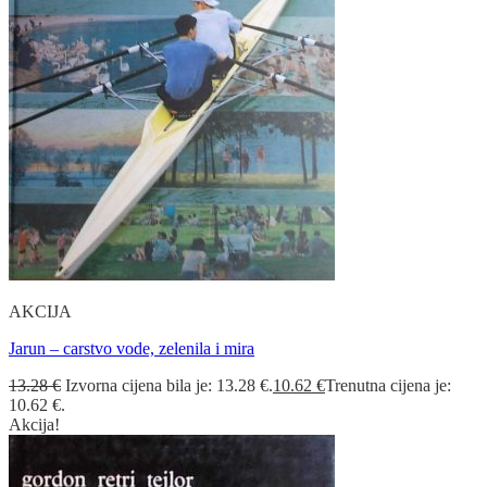
AKCIJA
Jarun – carstvo vode, zelenila i mira
13.28
€
Izvorna cijena bila je: 13.28 €.
10.62
€
Trenutna cijena je:
10.62 €.
Akcija!