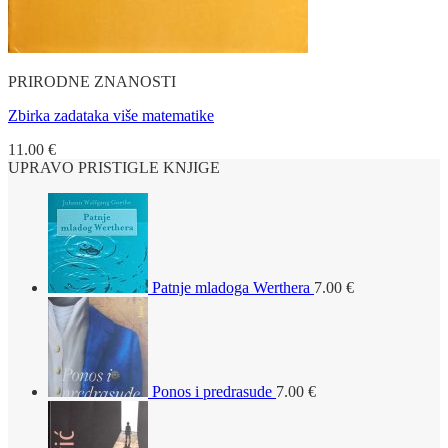
PRIRODNE ZNANOSTI
Zbirka zadataka više matematike
11.00
€
UPRAVO PRISTIGLE KNJIGE
Patnje mladoga Werthera
7.00
€
Ponos i predrasude
7.00
€