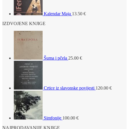
Kalendar Maja
13.50
€
IZDVOJENE KNJIGE
Šuma i pčela
25.00
€
Crtice iz slavonske povijesti
120.00
€
Simfonije
100.00
€
NAJPRODAVANIJE KNJIGE