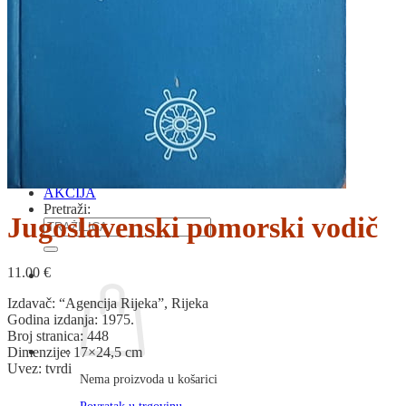
RJEČNICI, GRAMATIKE, PRAVOPISI…
ŠAH
SPORT
STRIPOVI
TEHNIČKE ZNANOSTI
TEORIJA I POVIJEST KNJIŽEVNOSTI
VEDUTE
ZAGREB
ZEMLJOVIDI
Otkup knjiga
O nama
Novosti
AKCIJA
Pretraži:
Jugoslavenski pomorski vodič
11.00
€
Izdavač: “Agencija Rijeka”, Rijeka
Godina izdanja: 1975.
Broj stranica: 448
Dimenzije: 17×24,5 cm
Uvez: tvrdi
Nema proizvoda u košarici