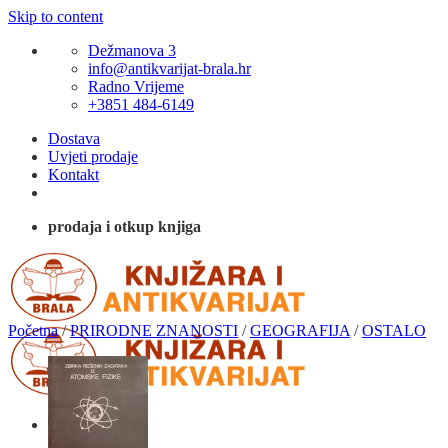
Skip to content
Dežmanova 3
info@antikvarijat-brala.hr
Radno Vrijeme
+3851 484-6149
Dostava
Uvjeti prodaje
Kontakt
prodaja i otkup knjiga
Početna
/
PRIRODNE ZNANOSTI
/
GEOGRAFIJA
/
OSTALO