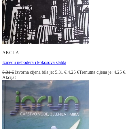
AKCIJA
Između nebodera i kokosova stabla
5.31
€
Izvorna cijena bila je: 5.31 €.
4.25
€
Trenutna cijena je: 4.25 €.
Akcija!