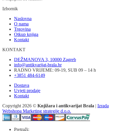
Izbornik
Naslovna
O nama
Trgovina
Otkup knjiga
Kontakt
KONTAKT
DEŽMANOVA 3, 10000 Zagreb
info@antikvarijat-brala.hr
RADNO VRIJEME: 09-19, SUB 09 – 14 h
+3851 484-6149
Dostava
Uvjeti prodaje
Kontakt
Copyright 2026 ©
Knjižara i antikvarijat Brala
|
Izrada
Webshopa Marketing strategije d.o.o.
Pretraži: