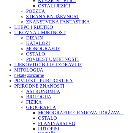
KLASIČNI JEZICI
OSTALI JEZICI
POEZIJA
STRANA KNJIŽEVNOST
ZNANSTVENA FANTASTIKA
LIJEPO I RIJETKO
LIKOVNA UMJETNOST
DIZAJN
KATALOZI
MONOGRAFIJE
OSTALO
POVIJEST UMJETNOSTI
LJEKOVITO BILJE I ZDRAVLJE
MITOLOGIJA
nekategorizarne
POVIJEST I PUBLICISTIKA
PRIRODNE ZNANOSTI
ASTRONOMIJA
BIOLOGIJA
FIZIKA
GEOGRAFIJA
MONOGRAFIJE GRADOVA I DRŽAVA...
OSTALO
PLANINARSTVO
PUTOPISI