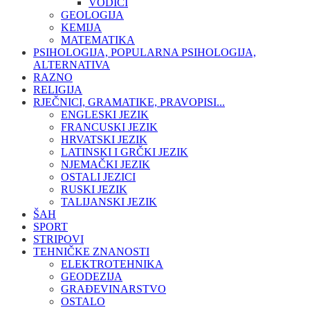
VODIČI
GEOLOGIJA
KEMIJA
MATEMATIKA
PSIHOLOGIJA, POPULARNA PSIHOLOGIJA,
ALTERNATIVA
RAZNO
RELIGIJA
RJEČNICI, GRAMATIKE, PRAVOPISI...
ENGLESKI JEZIK
FRANCUSKI JEZIK
HRVATSKI JEZIK
LATINSKI I GRČKI JEZIK
NJEMAČKI JEZIK
OSTALI JEZICI
RUSKI JEZIK
TALIJANSKI JEZIK
ŠAH
SPORT
STRIPOVI
TEHNIČKE ZNANOSTI
ELEKTROTEHNIKA
GEODEZIJA
GRAĐEVINARSTVO
OSTALO