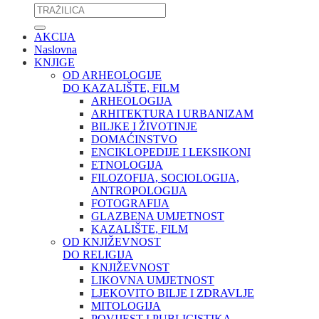
AKCIJA
Naslovna
KNJIGE
OD ARHEOLOGIJE
DO KAZALIŠTE, FILM
ARHEOLOGIJA
ARHITEKTURA I URBANIZAM
BILJKE I ŽIVOTINJE
DOMAĆINSTVO
ENCIKLOPEDIJE I LEKSIKONI
ETNOLOGIJA
FILOZOFIJA, SOCIOLOGIJA,
ANTROPOLOGIJA
FOTOGRAFIJA
GLAZBENA UMJETNOST
KAZALIŠTE, FILM
OD KNJIŽEVNOST
DO RELIGIJA
KNJIŽEVNOST
LIKOVNA UMJETNOST
LJEKOVITO BILJE I ZDRAVLJE
MITOLOGIJA
POVIJEST I PUBLICISTIKA