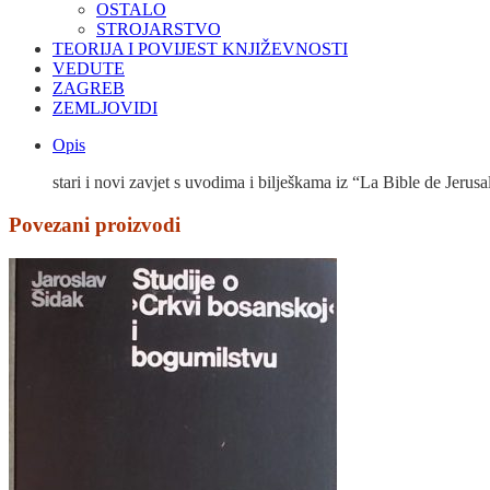
OSTALO
STROJARSTVO
TEORIJA I POVIJEST KNJIŽEVNOSTI
VEDUTE
ZAGREB
ZEMLJOVIDI
Opis
stari i novi zavjet s uvodima i bilješkama iz “La Bible de Jerus
Povezani proizvodi