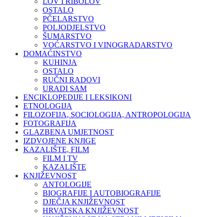
LOV I RIBOLOV
OSTALO
PČELARSTVO
POLJODJELSTVO
ŠUMARSTVO
VOĆARSTVO I VINOGRADARSTVO
DOMAĆINSTVO
KUHINJA
OSTALO
RUČNI RADOVI
URADI SAM
ENCIKLOPEDIJE I LEKSIKONI
ETNOLOGIJA
FILOZOFIJA, SOCIOLOGIJA, ANTROPOLOGIJA
FOTOGRAFIJA
GLAZBENA UMJETNOST
IZDVOJENE KNJIGE
KAZALIŠTE, FILM
FILM I TV
KAZALIŠTE
KNJIŽEVNOST
ANTOLOGIJE
BIOGRAFIJE I AUTOBIOGRAFIJE
DJEČJA KNJIŽEVNOST
HRVATSKA KNJIŽEVNOST