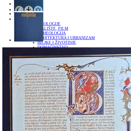
Naslovna
KNJIGE
OD ARHEOLOGIJE
DO KAZALIŠTE, FILM
ARHEOLOGIJA
ARHITEKTURA I URBANIZAM
BILJKE I ŽIVOTINJE
DOMAĆINSTVO
ENCIKLOPEDIJE I LEKSIKONI
ETNOLOGIJA
FILOZOFIJA, SOCIOLOGIJA, ANTROPOLOGIJA
FOTOGRAFIJA
GLAZBENA UMJETNOST
KAZALIŠTE, FILM
OD KNJIŽEVNOST
DO RELIGIJA
KNJIŽEVNOST
LIKOVNA UMJETNOST
LJEKOVITO BILJE I ZDRAVLJE
MITOLOGIJA
POVIJEST I PUBLICISTIKA
PRIRODNE ZNANOSTI
PSIHOLOGIJA, POPULARNA PSIHOLOGIJA,
ALTERNATIVA
RAZNO