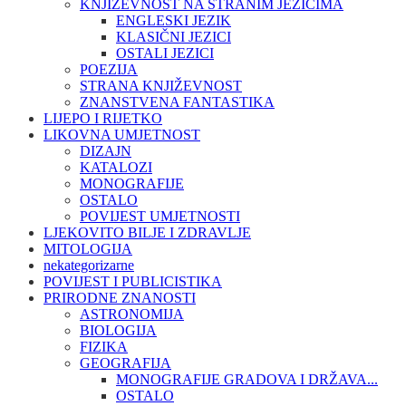
KNJIŽEVNOST NA STRANIM JEZICIMA
ENGLESKI JEZIK
KLASIČNI JEZICI
OSTALI JEZICI
POEZIJA
STRANA KNJIŽEVNOST
ZNANSTVENA FANTASTIKA
LIJEPO I RIJETKO
LIKOVNA UMJETNOST
DIZAJN
KATALOZI
MONOGRAFIJE
OSTALO
POVIJEST UMJETNOSTI
LJEKOVITO BILJE I ZDRAVLJE
MITOLOGIJA
nekategorizarne
POVIJEST I PUBLICISTIKA
PRIRODNE ZNANOSTI
ASTRONOMIJA
BIOLOGIJA
FIZIKA
GEOGRAFIJA
MONOGRAFIJE GRADOVA I DRŽAVA...
OSTALO