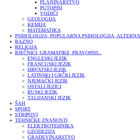
PLANINARSTVO
PUTOPISI
VODIČI
GEOLOGIJA
KEMIJA
MATEMATIKA
PSIHOLOGIJA, POPULARNA PSIHOLOGIJA, ALTERNA
RAZNO
RELIGIJA
RJEČNICI, GRAMATIKE, PRAVOPISI...
ENGLESKI JEZIK
FRANCUSKI JEZIK
HRVATSKI JEZIK
LATINSKI I GRČKI JEZIK
NJEMAČKI JEZIK
OSTALI JEZICI
RUSKI JEZIK
TALIJANSKI JEZIK
ŠAH
SPORT
STRIPOVI
TEHNIČKE ZNANOSTI
ELEKTROTEHNIKA
GEODEZIJA
GRAĐEVINARSTVO