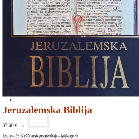
RELIGIJA
OD RJEČNIKA
DO ZEMLJOVIDA
RJEČNICI, GRAMATIKE, PRAVOPISI…
ŠAH
SPORT
STRIPOVI
TEHNIČKE ZNANOSTI
TEORIJA I POVIJEST KNJIŽEVNOSTI
VEDUTE
ZAGREB
ZEMLJOVIDI
Otkup knjiga
O nama
Novosti
AKCIJA
Pretraži:
Jeruzalemska Biblija
37.00
€
Nema proizvoda u košarici
Izdavač: Kršćanska sadašnjost, Zagreb