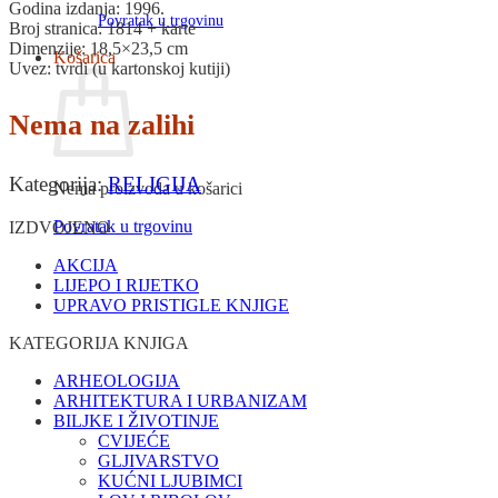
Godina izdanja: 1996.
Povratak u trgovinu
Broj stranica: 1814 + karte
Dimenzije: 18,5×23,5 cm
Košarica
Uvez: tvrdi (u kartonskoj kutiji)
Nema na zalihi
Kategorija:
RELIGIJA
Nema proizvoda u košarici
Povratak u trgovinu
IZDVOJENO
AKCIJA
LIJEPO I RIJETKO
UPRAVO PRISTIGLE KNJIGE
KATEGORIJA KNJIGA
ARHEOLOGIJA
ARHITEKTURA I URBANIZAM
BILJKE I ŽIVOTINJE
CVIJEĆE
GLJIVARSTVO
KUĆNI LJUBIMCI