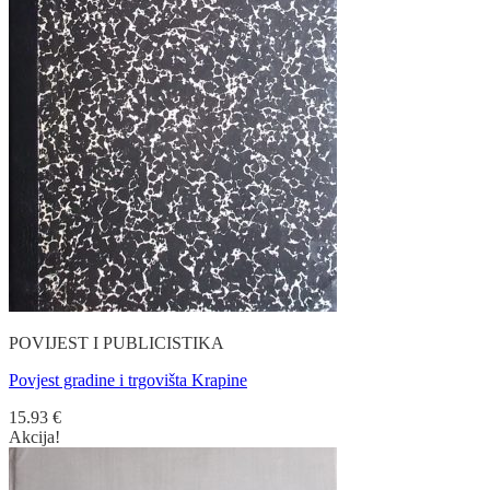
POVIJEST I PUBLICISTIKA
Povjest gradine i trgovišta Krapine
15.93
€
Akcija!