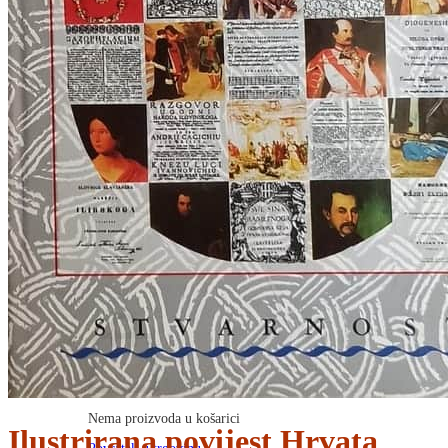
RJEČNICI, GRAMATIKE, PRAVOPISI…
ŠAH
SPORT
STRIPOVI
TEHNIČKE ZNANOSTI
TEORIJA I POVIJEST KNJIŽEVNOSTI
VEDUTE
ZAGREB
ZEMLJOVIDI
Otkup knjiga
O nama
Novosti
AKCIJA
Pretraži:
Nema proizvoda u košarici
Ilustrirana povijest Hrvata