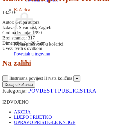
Povratak u trgovinu
Košarica
13.50
€
Autor: Grupa autora
Izdavač: Stvarnost, Zagreb
Godina izdanja: 1990.
Broj stranica: 317
Dimenzije: 21×28,5 cm
Nema proizvoda u košarici
Uvez: tvrdi s ovitkom
Povratak u trgovinu
Na zalihi
Ilustrirana povijest Hrvata količina
Dodaj u košaricu
Kategorija:
POVIJEST I PUBLICISTIKA
IZDVOJENO
AKCIJA
LIJEPO I RIJETKO
UPRAVO PRISTIGLE KNJIGE