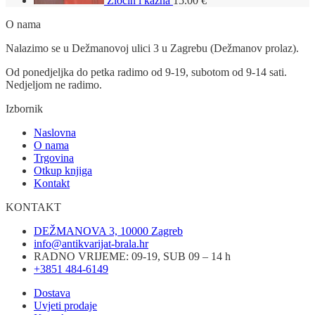
Zločin i kazna
15.00
€
O nama
Nalazimo se u Dežmanovoj ulici 3 u Zagrebu (Dežmanov prolaz).
Od ponedjeljka do petka radimo od 9-19, subotom od 9-14 sati.
Nedjeljom ne radimo.
Izbornik
Naslovna
O nama
Trgovina
Otkup knjiga
Kontakt
KONTAKT
DEŽMANOVA 3, 10000 Zagreb
info@antikvarijat-brala.hr
RADNO VRIJEME: 09-19, SUB 09 – 14 h
+3851 484-6149
Dostava
Uvjeti prodaje