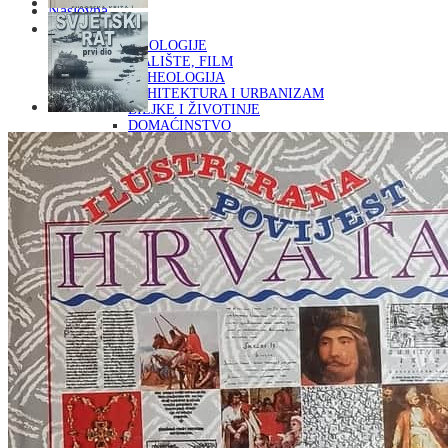
Naslovna
KNJIGE
OD ARHEOLOGIJE
DO KAZALIŠTE, FILM
ARHEOLOGIJA
ARHITEKTURA I URBANIZAM
BILJKE I ŽIVOTINJE
DOMAĆINSTVO
ENCIKLOPEDIJE I LEKSIKONI
ETNOLOGIJA
FILOZOFIJA, SOCIOLOGIJA, ANTROPOLOGIJA
FOTOGRAFIJA
GLAZBENA UMJETNOST
KAZALIŠTE, FILM
OD KNJIŽEVNOST
DO RELIGIJA
KNJIŽEVNOST
LIKOVNA UMJETNOST
LJEKOVITO BILJE I ZDRAVLJE
MITOLOGIJA
POVIJEST I PUBLICISTIKA
PRIRODNE ZNANOSTI
PSIHOLOGIJA, POPULARNA PSIHOLOGIJA,
ALTERNATIVA
RAZNO
RELIGIJA
OD RJEČNIKA
DO ZEMLJOVIDA