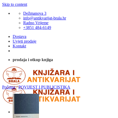
Skip to content
Dežmanova 3
info@antikvarijat-brala.hr
Radno Vrijeme
+3851 484-6149
Dostava
Uvjeti prodaje
Kontakt
prodaja i otkup knjiga
Početna
/
POVIJEST I PUBLICISTIKA