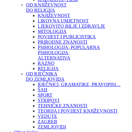
OD KNJIŽEVNOST
DO RELIGIJA
KNJIŽEVNOST
LIKOVNA UMJETNOST
LJEKOVITO BILJE I ZDRAVLJE
MITOLOGIJA
POVIJEST I PUBLICISTIKA
PRIRODNE ZNANOSTI
PSIHOLOGIJA, POPULARNA
PSIHOLOGIJA,
ALTERNATIVA
RAZNO
RELIGIJA
OD RJEČNIKA
DO ZEMLJOVIDA
RJEČNICI, GRAMATIKE, PRAVOPISI…
ŠAH
SPORT
STRIPOVI
TEHNIČKE ZNANOSTI
TEORIJA I POVIJEST KNJIŽEVNOSTI
VEDUTE
ZAGREB
ZEMLJOVIDI