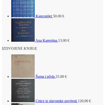
Kanconijer
50.00
€
Ana Karenjina
13.00
€
IZDVOJENE KNJIGE
Šuma i pčela
25.00
€
Crtice iz slavonske povijesti
120.00
€