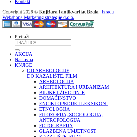
Kontakt
Copyright 2026 ©
Knjižara i antikvarijat Brala
|
Izrada
Webshopa Marketing strategije d.o.o.
Pretraži:
AKCIJA
Naslovna
KNJIGE
OD ARHEOLOGIJE
DO KAZALIŠTE, FILM
ARHEOLOGIJA
ARHITEKTURA I URBANIZAM
BILJKE I ŽIVOTINJE
DOMAĆINSTVO
ENCIKLOPEDIJE I LEKSIKONI
ETNOLOGIJA
FILOZOFIJA, SOCIOLOGIJA,
ANTROPOLOGIJA
FOTOGRAFIJA
GLAZBENA UMJETNOST
KAZALIŠTE, FILM