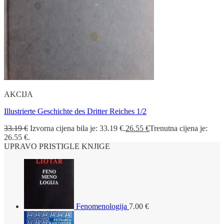
AKCIJA
Illustrierte Geschichte des Dritter Reiches 1/2
33.19
€
Izvorna cijena bila je: 33.19 €.
26.55
€
Trenutna cijena je:
26.55 €.
UPRAVO PRISTIGLE KNJIGE
Fenomenologija
7.00
€