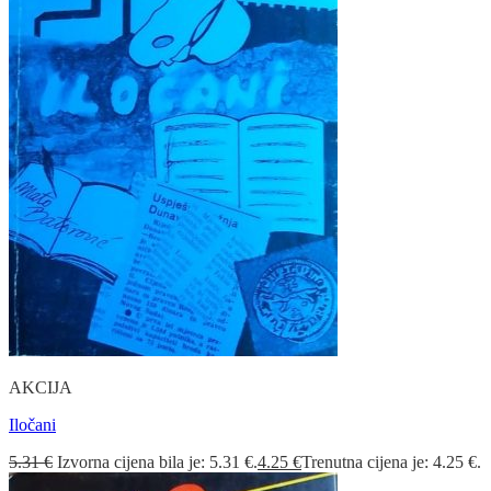
AKCIJA
Iločani
5.31
€
Izvorna cijena bila je: 5.31 €.
4.25
€
Trenutna cijena je: 4.25 €.