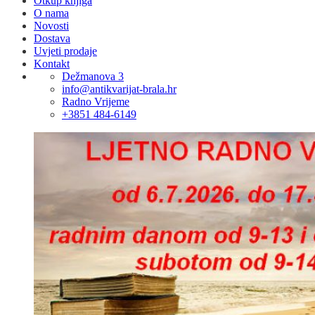
Otkup knjiga
O nama
Novosti
Dostava
Uvjeti prodaje
Kontakt
Dežmanova 3
info@antikvarijat-brala.hr
Radno Vrijeme
+3851 484-6149