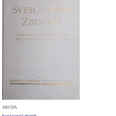
AKCIJA
Sveslavenski zbornik