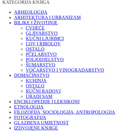
KATEGORIJA KNJIGA
ARHEOLOGIJA
ARHITEKTURA I URBANIZAM
BILJKE I ŽIVOTINJE
CVIJEĆE
GLJIVARSTVO
KUĆNI LJUBIMCI
LOV I RIBOLOV
OSTALO
PČELARSTVO
POLJODJELSTVO
ŠUMARSTVO
VOĆARSTVO I VINOGRADARSTVO
DOMAĆINSTVO
KUHINJA
OSTALO
RUČNI RADOVI
URADI SAM
ENCIKLOPEDIJE I LEKSIKONI
ETNOLOGIJA
FILOZOFIJA, SOCIOLOGIJA, ANTROPOLOGIJA
FOTOGRAFIJA
GLAZBENA UMJETNOST
IZDVOJENE KNJIGE