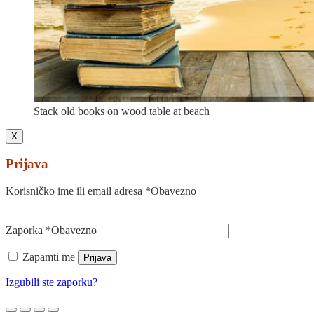
Stack old books on wood table at beach
X
Prijava
Korisničko ime ili email adresa
*
Obavezno
Zaporka
*
Obavezno
Zapamti me
Prijava
Izgubili ste zaporku?