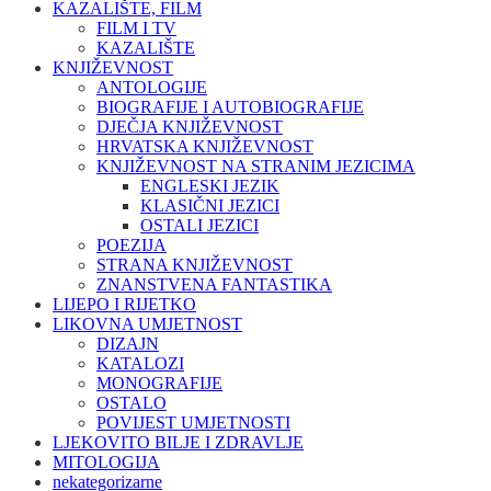
KAZALIŠTE, FILM
FILM I TV
KAZALIŠTE
KNJIŽEVNOST
ANTOLOGIJE
BIOGRAFIJE I AUTOBIOGRAFIJE
DJEČJA KNJIŽEVNOST
HRVATSKA KNJIŽEVNOST
KNJIŽEVNOST NA STRANIM JEZICIMA
ENGLESKI JEZIK
KLASIČNI JEZICI
OSTALI JEZICI
POEZIJA
STRANA KNJIŽEVNOST
ZNANSTVENA FANTASTIKA
LIJEPO I RIJETKO
LIKOVNA UMJETNOST
DIZAJN
KATALOZI
MONOGRAFIJE
OSTALO
POVIJEST UMJETNOSTI
LJEKOVITO BILJE I ZDRAVLJE
MITOLOGIJA
nekategorizarne