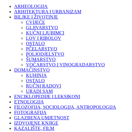
ARHEOLOGIJA
ARHITEKTURA I URBANIZAM
BILJKE I ŽIVOTINJE
CVIJEĆE
GLJIVARSTVO
KUĆNI LJUBIMCI
LOV I RIBOLOV
OSTALO
PČELARSTVO
POLJODJELSTVO
ŠUMARSTVO
VOĆARSTVO I VINOGRADARSTVO
DOMAĆINSTVO
KUHINJA
OSTALO
RUČNI RADOVI
URADI SAM
ENCIKLOPEDIJE I LEKSIKONI
ETNOLOGIJA
FILOZOFIJA, SOCIOLOGIJA, ANTROPOLOGIJA
FOTOGRAFIJA
GLAZBENA UMJETNOST
IZDVOJENE KNJIGE
KAZALIŠTE, FILM