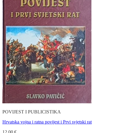
POVIJEST I PUBLICISTIKA
Hrvatska vojna i ratna povijest i Prvi svjetski rat
12.00
€