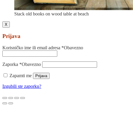
Stack old books on wood table at beach
X
Prijava
Korisničko ime ili email adresa
*
Obavezno
Zaporka
*
Obavezno
Zapamti me
Prijava
Izgubili ste zaporku?