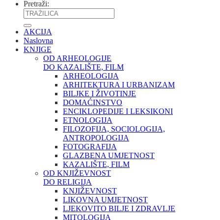
Pretraži:
AKCIJA
Naslovna
KNJIGE
OD ARHEOLOGIJE
DO KAZALIŠTE, FILM
ARHEOLOGIJA
ARHITEKTURA I URBANIZAM
BILJKE I ŽIVOTINJE
DOMAĆINSTVO
ENCIKLOPEDIJE I LEKSIKONI
ETNOLOGIJA
FILOZOFIJA, SOCIOLOGIJA,
ANTROPOLOGIJA
FOTOGRAFIJA
GLAZBENA UMJETNOST
KAZALIŠTE, FILM
OD KNJIŽEVNOST
DO RELIGIJA
KNJIŽEVNOST
LIKOVNA UMJETNOST
LJEKOVITO BILJE I ZDRAVLJE
MITOLOGIJA