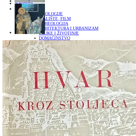
Naslovna
KNJIGE
OD ARHEOLOGIJE
DO KAZALIŠTE, FILM
ARHEOLOGIJA
ARHITEKTURA I URBANIZAM
BILJKE I ŽIVOTINJE
DOMAĆINSTVO
ENCIKLOPEDIJE I LEKSIKONI
ETNOLOGIJA
FILOZOFIJA, SOCIOLOGIJA, ANTROPOLOGIJA
FOTOGRAFIJA
GLAZBENA UMJETNOST
KAZALIŠTE, FILM
OD KNJIŽEVNOST
DO RELIGIJA
KNJIŽEVNOST
LIKOVNA UMJETNOST
LJEKOVITO BILJE I ZDRAVLJE
MITOLOGIJA
POVIJEST I PUBLICISTIKA
PRIRODNE ZNANOSTI
PSIHOLOGIJA, POPULARNA PSIHOLOGIJA,
ALTERNATIVA
RAZNO
RELIGIJA
OD RJEČNIKA
DO ZEMLJOVIDA