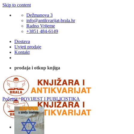
Skip to content
Dežmanova 3
info@antikvarijat-brala.hr
Radno Vrijeme
+3851 484-6149
Dostava
Uvjeti prodaje
Kontakt
prodaja i otkup knjiga
Početna
/
POVIJEST I PUBLICISTIKA