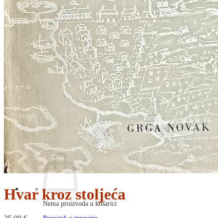
RJEČNICI, GRAMATIKE, PRAVOPISI…
ŠAH
SPORT
STRIPOVI
TEHNIČKE ZNANOSTI
TEORIJA I POVIJEST KNJIŽEVNOSTI
VEDUTE
ZAGREB
ZEMLJOVIDI
Otkup knjiga
O nama
Novosti
AKCIJA
Pretraži:
Hvar kroz stoljeća
Nema proizvoda u košarici