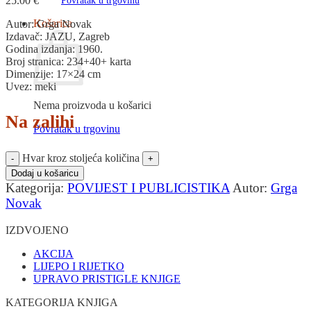
25.00
€
Povratak u trgovinu
Košarica
Autor: Grga Novak
Izdavač: JAZU, Zagreb
Godina izdanja: 1960.
Broj stranica: 234+40+ karta
Dimenzije: 17×24 cm
Uvez: meki
Nema proizvoda u košarici
Na zalihi
Povratak u trgovinu
Hvar kroz stoljeća količina
Dodaj u košaricu
Kategorija:
POVIJEST I PUBLICISTIKA
Autor:
Grga
Novak
IZDVOJENO
AKCIJA
LIJEPO I RIJETKO
UPRAVO PRISTIGLE KNJIGE
KATEGORIJA KNJIGA