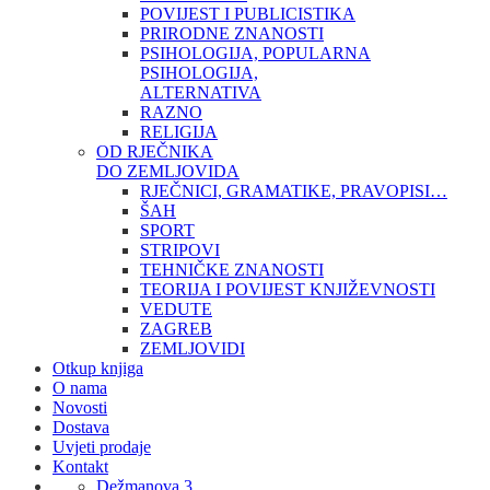
POVIJEST I PUBLICISTIKA
PRIRODNE ZNANOSTI
PSIHOLOGIJA, POPULARNA
PSIHOLOGIJA,
ALTERNATIVA
RAZNO
RELIGIJA
OD RJEČNIKA
DO ZEMLJOVIDA
RJEČNICI, GRAMATIKE, PRAVOPISI…
ŠAH
SPORT
STRIPOVI
TEHNIČKE ZNANOSTI
TEORIJA I POVIJEST KNJIŽEVNOSTI
VEDUTE
ZAGREB
ZEMLJOVIDI
Otkup knjiga
O nama
Novosti
Dostava
Uvjeti prodaje
Kontakt
Dežmanova 3