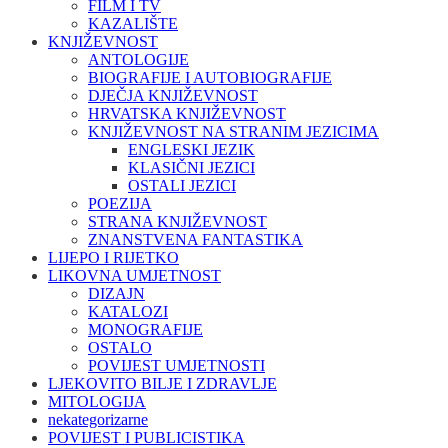
FILM I TV
KAZALIŠTE
KNJIŽEVNOST
ANTOLOGIJE
BIOGRAFIJE I AUTOBIOGRAFIJE
DJEČJA KNJIŽEVNOST
HRVATSKA KNJIŽEVNOST
KNJIŽEVNOST NA STRANIM JEZICIMA
ENGLESKI JEZIK
KLASIČNI JEZICI
OSTALI JEZICI
POEZIJA
STRANA KNJIŽEVNOST
ZNANSTVENA FANTASTIKA
LIJEPO I RIJETKO
LIKOVNA UMJETNOST
DIZAJN
KATALOZI
MONOGRAFIJE
OSTALO
POVIJEST UMJETNOSTI
LJEKOVITO BILJE I ZDRAVLJE
MITOLOGIJA
nekategorizarne
POVIJEST I PUBLICISTIKA