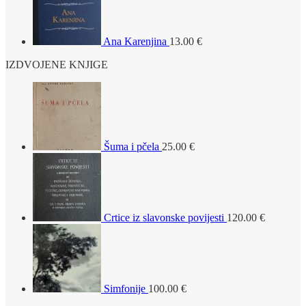
Ana Karenjina
13.00
€
IZDVOJENE KNJIGE
Šuma i pčela
25.00
€
Crtice iz slavonske povijesti
120.00
€
Simfonije
100.00
€