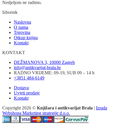
Nedjeljom ne radimo.
Izbornik
Naslovna
O nama
Trgovina
Otkup knjiga
Kontakt
KONTAKT
DEŽMANOVA 3, 10000 Zagreb
info@antikvarijat-brala.hr
RADNO VRIJEME: 09-19, SUB 09 – 14 h
+3851 484-6149
Dostava
Uvjeti prodaje
Kontakt
Copyright 2026 ©
Knjižara i antikvarijat Brala
|
Izrada
Webshopa Marketing strategije d.o.o.