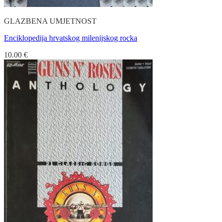
GLAZBENA UMJETNOST
Enciklopedija hrvatskog milenijskog rocka
10.00
€