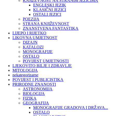
KNJIŽEVNOST NA STRANIM JEZICIMA
ENGLESKI JEZIK
KLASIČNI JEZICI
OSTALI JEZICI
POEZIJA
STRANA KNJIŽEVNOST
ZNANSTVENA FANTASTIKA
LIJEPO I RIJETKO
LIKOVNA UMJETNOST
DIZAJN
KATALOZI
MONOGRAFIJE
OSTALO
POVIJEST UMJETNOSTI
LJEKOVITO BILJE I ZDRAVLJE
MITOLOGIJA
nekategorizarne
POVIJEST I PUBLICISTIKA
PRIRODNE ZNANOSTI
ASTRONOMIJA
BIOLOGIJA
FIZIKA
GEOGRAFIJA
MONOGRAFIJE GRADOVA I DRŽAVA...
OSTALO