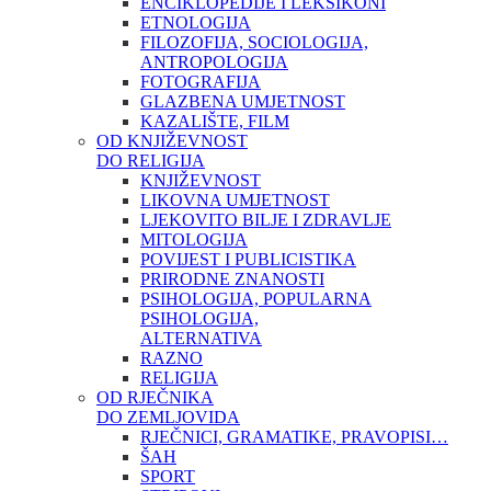
ENCIKLOPEDIJE I LEKSIKONI
ETNOLOGIJA
FILOZOFIJA, SOCIOLOGIJA,
ANTROPOLOGIJA
FOTOGRAFIJA
GLAZBENA UMJETNOST
KAZALIŠTE, FILM
OD KNJIŽEVNOST
DO RELIGIJA
KNJIŽEVNOST
LIKOVNA UMJETNOST
LJEKOVITO BILJE I ZDRAVLJE
MITOLOGIJA
POVIJEST I PUBLICISTIKA
PRIRODNE ZNANOSTI
PSIHOLOGIJA, POPULARNA
PSIHOLOGIJA,
ALTERNATIVA
RAZNO
RELIGIJA
OD RJEČNIKA
DO ZEMLJOVIDA
RJEČNICI, GRAMATIKE, PRAVOPISI…
ŠAH
SPORT