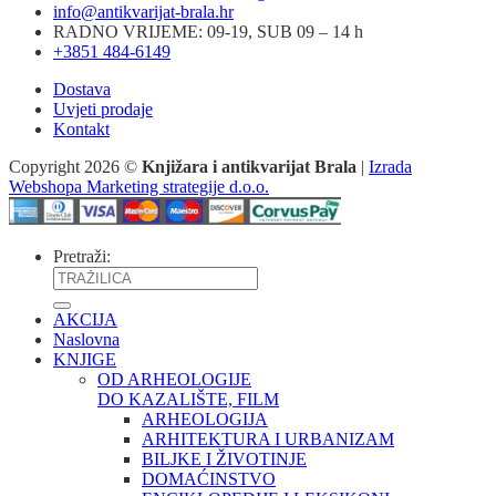
info@antikvarijat-brala.hr
RADNO VRIJEME: 09-19, SUB 09 – 14 h
+3851 484-6149
Dostava
Uvjeti prodaje
Kontakt
Copyright 2026 ©
Knjižara i antikvarijat Brala
|
Izrada
Webshopa Marketing strategije d.o.o.
Pretraži:
AKCIJA
Naslovna
KNJIGE
OD ARHEOLOGIJE
DO KAZALIŠTE, FILM
ARHEOLOGIJA
ARHITEKTURA I URBANIZAM
BILJKE I ŽIVOTINJE
DOMAĆINSTVO