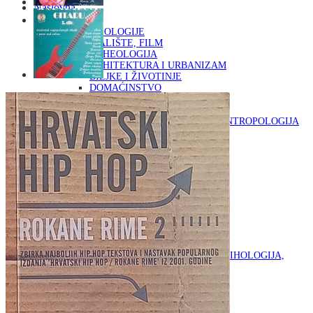
Naslovna
KNJIGE
OD ARHEOLOGIJE
DO KAZALIŠTE, FILM
ARHEOLOGIJA
ARHITEKTURA I URBANIZAM
BILJKE I ŽIVOTINJE
DOMAĆINSTVO
ENCIKLOPEDIJE I LEKSIKONI
ETNOLOGIJA
FILOZOFIJA, SOCIOLOGIJA, ANTROPOLOGIJA
FOTOGRAFIJA
GLAZBENA UMJETNOST
KAZALIŠTE, FILM
OD KNJIŽEVNOST
DO RELIGIJA
KNJIŽEVNOST
LIKOVNA UMJETNOST
LJEKOVITO BILJE I ZDRAVLJE
MITOLOGIJA
POVIJEST I PUBLICISTIKA
PRIRODNE ZNANOSTI
PSIHOLOGIJA, POPULARNA PSIHOLOGIJA,
ALTERNATIVA
RAZNO
RELIGIJA
OD RJEČNIKA
DO ZEMLJOVIDA