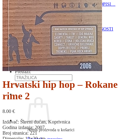
RJEČNICI, GRAMATIKE, PRAVOPISI…
ŠAH
SPORT
STRIPOVI
TEHNIČKE ZNANOSTI
TEORIJA I POVIJEST KNJIŽEVNOSTI
VEDUTE
ZAGREB
ZEMLJOVIDI
Otkup knjiga
O nama
Novosti
AKCIJA
Pretraži:
Hrvatski hip hop – Rokane
rime 2
8.00
€
Izdavač: Šareni dućan, Koprivnica
Godina izdanja: 2007.
Nema proizvoda u košarici
Broj stranica: 221
Dimenzije: 12×20 cm