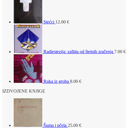
Stećci
12.00
€
Radiestezija: zaštita od štetnih zračenja
7.00
€
Ruka iz groba
8.00
€
IZDVOJENE KNJIGE
Šuma i pčela
25.00
€