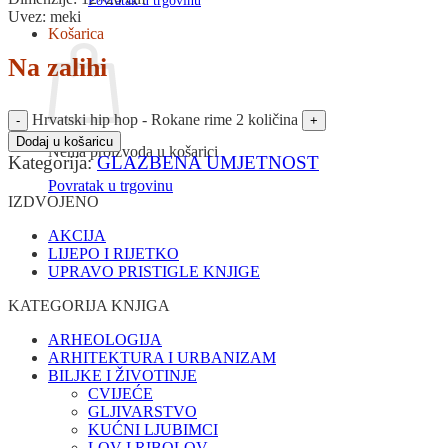
Povratak u trgovinu
Uvez: meki
Košarica
Na zalihi
Hrvatski hip hop - Rokane rime 2 količina
Dodaj u košaricu
Nema proizvoda u košarici
Kategorija:
GLAZBENA UMJETNOST
Povratak u trgovinu
IZDVOJENO
AKCIJA
LIJEPO I RIJETKO
UPRAVO PRISTIGLE KNJIGE
KATEGORIJA KNJIGA
ARHEOLOGIJA
ARHITEKTURA I URBANIZAM
BILJKE I ŽIVOTINJE
CVIJEĆE
GLJIVARSTVO
KUĆNI LJUBIMCI
LOV I RIBOLOV