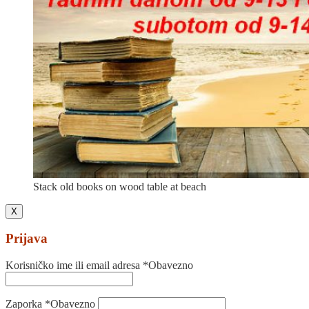
Stack old books on wood table at beach
X
Prijava
Korisničko ime ili email adresa
*
Obavezno
Zaporka
*
Obavezno