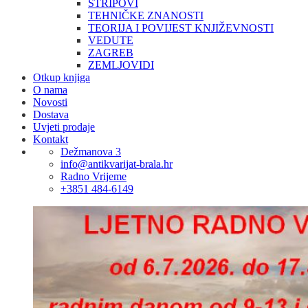
STRIPOVI
TEHNIČKE ZNANOSTI
TEORIJA I POVIJEST KNJIŽEVNOSTI
VEDUTE
ZAGREB
ZEMLJOVIDI
Otkup knjiga
O nama
Novosti
Dostava
Uvjeti prodaje
Kontakt
Dežmanova 3
info@antikvarijat-brala.hr
Radno Vrijeme
+3851 484-6149