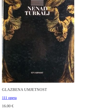
GLAZBENA UMJETNOST
111 opera
16.00
€