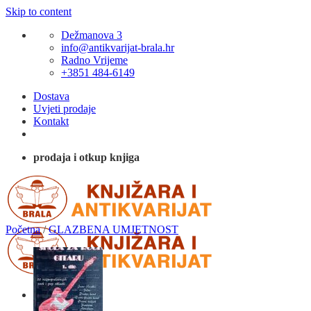
Skip to content
Dežmanova 3
info@antikvarijat-brala.hr
Radno Vrijeme
+3851 484-6149
Dostava
Uvjeti prodaje
Kontakt
prodaja i otkup knjiga
Početna
/
GLAZBENA UMJETNOST