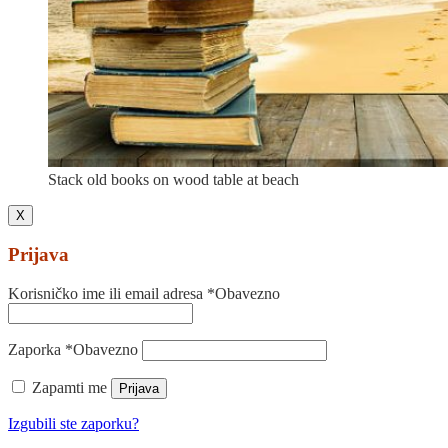
Stack old books on wood table at beach
X
Prijava
Korisničko ime ili email adresa
*
Obavezno
Zaporka
*
Obavezno
Zapamti me
Prijava
Izgubili ste zaporku?