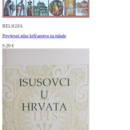
RELIGIJA
Povijesni atlas kršćanstva za mlade
9.29
€