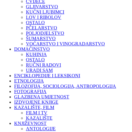
CVIJEĆE
GLJIVARSTVO
KUĆNI LJUBIMCI
LOV I RIBOLOV
OSTALO
PČELARSTVO
POLJODJELSTVO
ŠUMARSTVO
VOĆARSTVO I VINOGRADARSTVO
DOMAĆINSTVO
KUHINJA
OSTALO
RUČNI RADOVI
URADI SAM
ENCIKLOPEDIJE I LEKSIKONI
ETNOLOGIJA
FILOZOFIJA, SOCIOLOGIJA, ANTROPOLOGIJA
FOTOGRAFIJA
GLAZBENA UMJETNOST
IZDVOJENE KNJIGE
KAZALIŠTE, FILM
FILM I TV
KAZALIŠTE
KNJIŽEVNOST
ANTOLOGIJE