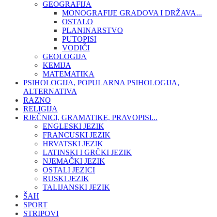
GEOGRAFIJA
MONOGRAFIJE GRADOVA I DRŽAVA...
OSTALO
PLANINARSTVO
PUTOPISI
VODIČI
GEOLOGIJA
KEMIJA
MATEMATIKA
PSIHOLOGIJA, POPULARNA PSIHOLOGIJA,
ALTERNATIVA
RAZNO
RELIGIJA
RJEČNICI, GRAMATIKE, PRAVOPISI...
ENGLESKI JEZIK
FRANCUSKI JEZIK
HRVATSKI JEZIK
LATINSKI I GRČKI JEZIK
NJEMAČKI JEZIK
OSTALI JEZICI
RUSKI JEZIK
TALIJANSKI JEZIK
ŠAH
SPORT
STRIPOVI