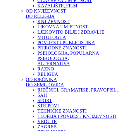
GLAZBENA UMJETNOST
KAZALIŠTE, FILM
OD KNJIŽEVNOST
DO RELIGIJA
KNJIŽEVNOST
LIKOVNA UMJETNOST
LJEKOVITO BILJE I ZDRAVLJE
MITOLOGIJA
POVIJEST I PUBLICISTIKA
PRIRODNE ZNANOSTI
PSIHOLOGIJA, POPULARNA
PSIHOLOGIJA,
ALTERNATIVA
RAZNO
RELIGIJA
OD RJEČNIKA
DO ZEMLJOVIDA
RJEČNICI, GRAMATIKE, PRAVOPISI…
ŠAH
SPORT
STRIPOVI
TEHNIČKE ZNANOSTI
TEORIJA I POVIJEST KNJIŽEVNOSTI
VEDUTE
ZAGREB