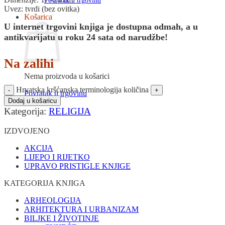
Povratak u trgovinu
Uvez: tvrdi (bez ovitka)
Košarica
U internet trgovini knjiga je dostupna odmah, a u
antikvarijatu u roku 24 sata od narudžbe!
Na zalihi
Nema proizvoda u košarici
Hrvatska kršćanska terminologija količina
Povratak u trgovinu
Dodaj u košaricu
Kategorija:
RELIGIJA
IZDVOJENO
AKCIJA
LIJEPO I RIJETKO
UPRAVO PRISTIGLE KNJIGE
KATEGORIJA KNJIGA
ARHEOLOGIJA
ARHITEKTURA I URBANIZAM
BILJKE I ŽIVOTINJE