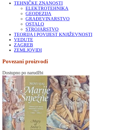
TEHNIČKE ZNANOSTI
ELEKTROTEHNIKA
GEODEZIJA
GRAĐEVINARSTVO
OSTALO
STROJARSTVO
TEORIJA I POVIJEST KNJIŽEVNOSTI
VEDUTE
ZAGREB
ZEMLJOVIDI
Povezani proizvodi
Dostupno po narudžbi