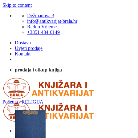
Skip to content
Dežmanova 3
info@antikvarijat-brala.hr
Radno Vrijeme
+3851 484-6149
Dostava
Uvjeti prodaje
Kontakt
prodaja i otkup knjiga
Početna
/
RELIGIJA