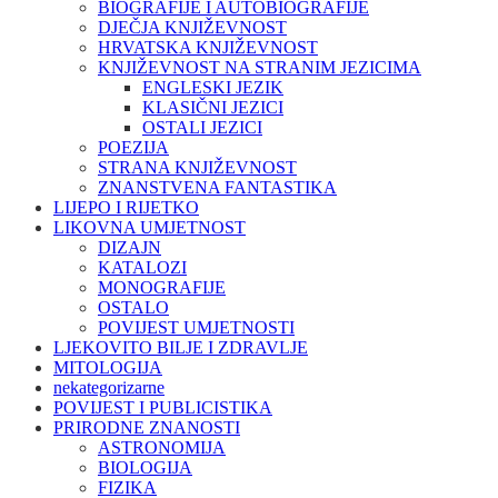
BIOGRAFIJE I AUTOBIOGRAFIJE
DJEČJA KNJIŽEVNOST
HRVATSKA KNJIŽEVNOST
KNJIŽEVNOST NA STRANIM JEZICIMA
ENGLESKI JEZIK
KLASIČNI JEZICI
OSTALI JEZICI
POEZIJA
STRANA KNJIŽEVNOST
ZNANSTVENA FANTASTIKA
LIJEPO I RIJETKO
LIKOVNA UMJETNOST
DIZAJN
KATALOZI
MONOGRAFIJE
OSTALO
POVIJEST UMJETNOSTI
LJEKOVITO BILJE I ZDRAVLJE
MITOLOGIJA
nekategorizarne
POVIJEST I PUBLICISTIKA
PRIRODNE ZNANOSTI
ASTRONOMIJA
BIOLOGIJA
FIZIKA