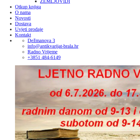
ZEMLJOVIDI
Otkup knjiga
O nama
Novosti
Dostava
Uvjeti prodaje
Kontakt
Dežmanova 3
info@antikvarijat-brala.hr
Radno Vrijeme
+3851 484-6149