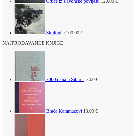
Crtice iz slavonske povijesti
120.00
€
Simfonije
100.00
€
NAJPRODAVANIJE KNJIGE
7000 dana u Sibiru
13.00
€
Braća Karamazovi
13.00
€