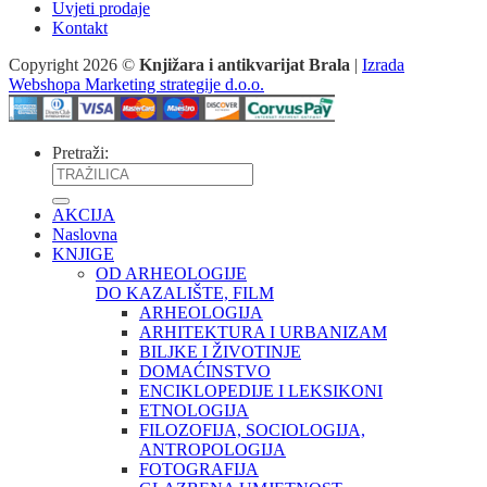
Uvjeti prodaje
Kontakt
Copyright 2026 ©
Knjižara i antikvarijat Brala
|
Izrada
Webshopa Marketing strategije d.o.o.
Pretraži:
AKCIJA
Naslovna
KNJIGE
OD ARHEOLOGIJE
DO KAZALIŠTE, FILM
ARHEOLOGIJA
ARHITEKTURA I URBANIZAM
BILJKE I ŽIVOTINJE
DOMAĆINSTVO
ENCIKLOPEDIJE I LEKSIKONI
ETNOLOGIJA
FILOZOFIJA, SOCIOLOGIJA,
ANTROPOLOGIJA
FOTOGRAFIJA