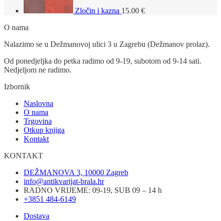
Zločin i kazna
15.00
€
O nama
Nalazimo se u Dežmanovoj ulici 3 u Zagrebu (Dežmanov prolaz).
Od ponedjeljka do petka radimo od 9-19, subotom od 9-14 sati.
Nedjeljom ne radimo.
Izbornik
Naslovna
O nama
Trgovina
Otkup knjiga
Kontakt
KONTAKT
DEŽMANOVA 3, 10000 Zagreb
info@antikvarijat-brala.hr
RADNO VRIJEME: 09-19, SUB 09 – 14 h
+3851 484-6149
Dostava