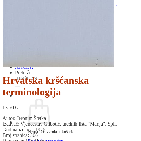
RJEČNICI, GRAMATIKE, PRAVOPISI…
ŠAH
SPORT
STRIPOVI
TEHNIČKE ZNANOSTI
TEORIJA I POVIJEST KNJIŽEVNOSTI
VEDUTE
ZAGREB
ZEMLJOVIDI
Otkup knjiga
O nama
Novosti
AKCIJA
Pretraži:
Hrvatska kršćanska
terminologija
13.50
€
Autor: Jeronim Štetka
Izdavač: Vjenceslav Glibotić, urednik lista “Marija”, Split
Godina izdanja: 1976.
Nema proizvoda u košarici
Broj stranica: 366
Dimenzije: 17×24 cm