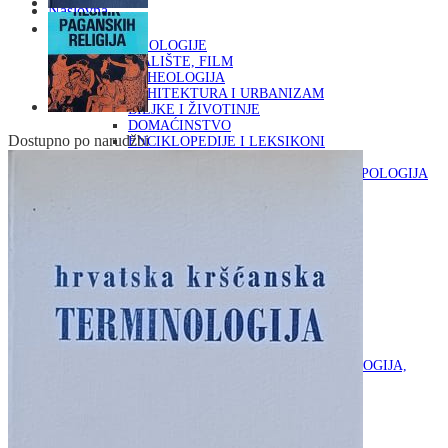
Naslovna
KNJIGE
OD ARHEOLOGIJE
DO KAZALIŠTE, FILM
ARHEOLOGIJA
ARHITEKTURA I URBANIZAM
BILJKE I ŽIVOTINJE
DOMAĆINSTVO
Dostupno po narudžbi
ENCIKLOPEDIJE I LEKSIKONI
ETNOLOGIJA
FILOZOFIJA, SOCIOLOGIJA, ANTROPOLOGIJA
FOTOGRAFIJA
GLAZBENA UMJETNOST
KAZALIŠTE, FILM
OD KNJIŽEVNOST
DO RELIGIJA
KNJIŽEVNOST
LIKOVNA UMJETNOST
LJEKOVITO BILJE I ZDRAVLJE
MITOLOGIJA
POVIJEST I PUBLICISTIKA
PRIRODNE ZNANOSTI
PSIHOLOGIJA, POPULARNA PSIHOLOGIJA,
ALTERNATIVA
RAZNO
RELIGIJA
OD RJEČNIKA
DO ZEMLJOVIDA