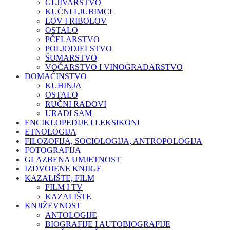
GLJIVARSTVO
KUĆNI LJUBIMCI
LOV I RIBOLOV
OSTALO
PČELARSTVO
POLJODJELSTVO
ŠUMARSTVO
VOĆARSTVO I VINOGRADARSTVO
DOMAĆINSTVO
KUHINJA
OSTALO
RUČNI RADOVI
URADI SAM
ENCIKLOPEDIJE I LEKSIKONI
ETNOLOGIJA
FILOZOFIJA, SOCIOLOGIJA, ANTROPOLOGIJA
FOTOGRAFIJA
GLAZBENA UMJETNOST
IZDVOJENE KNJIGE
KAZALIŠTE, FILM
FILM I TV
KAZALIŠTE
KNJIŽEVNOST
ANTOLOGIJE
BIOGRAFIJE I AUTOBIOGRAFIJE