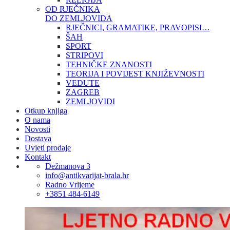
OD RJEČNIKA
DO ZEMLJOVIDA
RJEČNICI, GRAMATIKE, PRAVOPISI…
ŠAH
SPORT
STRIPOVI
TEHNIČKE ZNANOSTI
TEORIJA I POVIJEST KNJIŽEVNOSTI
VEDUTE
ZAGREB
ZEMLJOVIDI
Otkup knjiga
O nama
Novosti
Dostava
Uvjeti prodaje
Kontakt
Dežmanova 3
info@antikvarijat-brala.hr
Radno Vrijeme
+3851 484-6149