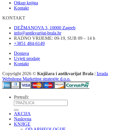
Otkup knjiga
Kontakt
KONTAKT
DEŽMANOVA 3, 10000 Zagreb
info@antikvarijat-brala.hr
RADNO VRIJEME: 09-19, SUB 09 – 14 h
+3851 484-6149
Dostava
Uvjeti prodaje
Kontakt
Copyright 2026 ©
Knjižara i antikvarijat Brala
|
Izrada
Webshopa Marketing strategije d.o.o.
Pretraži:
AKCIJA
Naslovna
KNJIGE
OD ARHEOLOGIJE