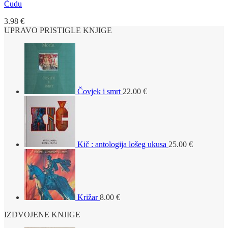
Čudu
3.98
€
UPRAVO PRISTIGLE KNJIGE
Čovjek i smrt
22.00
€
Kič : antologija lošeg ukusa
25.00
€
Križar
8.00
€
IZDVOJENE KNJIGE