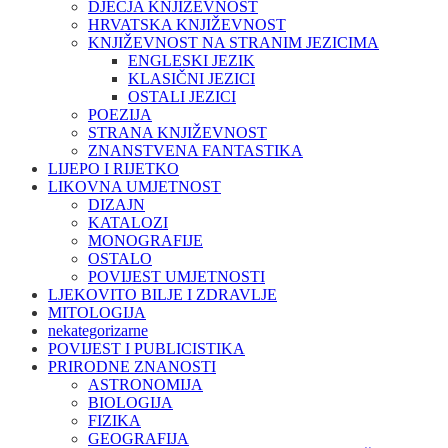
DJEČJA KNJIŽEVNOST
HRVATSKA KNJIŽEVNOST
KNJIŽEVNOST NA STRANIM JEZICIMA
ENGLESKI JEZIK
KLASIČNI JEZICI
OSTALI JEZICI
POEZIJA
STRANA KNJIŽEVNOST
ZNANSTVENA FANTASTIKA
LIJEPO I RIJETKO
LIKOVNA UMJETNOST
DIZAJN
KATALOZI
MONOGRAFIJE
OSTALO
POVIJEST UMJETNOSTI
LJEKOVITO BILJE I ZDRAVLJE
MITOLOGIJA
nekategorizarne
POVIJEST I PUBLICISTIKA
PRIRODNE ZNANOSTI
ASTRONOMIJA
BIOLOGIJA
FIZIKA
GEOGRAFIJA