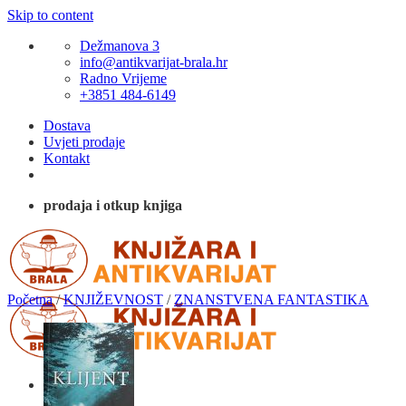
Skip to content
Dežmanova 3
info@antikvarijat-brala.hr
Radno Vrijeme
+3851 484-6149
Dostava
Uvjeti prodaje
Kontakt
prodaja i otkup knjiga
Početna
/
KNJIŽEVNOST
/
ZNANSTVENA FANTASTIKA