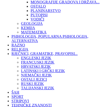
MONOGRAFIJE GRADOVA I DRŽAVA...
OSTALO
PLANINARSTVO
PUTOPISI
VODIČI
GEOLOGIJA
KEMIJA
MATEMATIKA
PSIHOLOGIJA, POPULARNA PSIHOLOGIJA,
ALTERNATIVA
RAZNO
RELIGIJA
RJEČNICI, GRAMATIKE, PRAVOPISI...
ENGLESKI JEZIK
FRANCUSKI JEZIK
HRVATSKI JEZIK
LATINSKI I GRČKI JEZIK
NJEMAČKI JEZIK
OSTALI JEZICI
RUSKI JEZIK
TALIJANSKI JEZIK
ŠAH
SPORT
STRIPOVI
TEHNIČKE ZNANOSTI