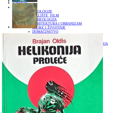
Naslovna
KNJIGE
OD ARHEOLOGIJE
DO KAZALIŠTE, FILM
ARHEOLOGIJA
ARHITEKTURA I URBANIZAM
BILJKE I ŽIVOTINJE
DOMAĆINSTVO
ENCIKLOPEDIJE I LEKSIKONI
ETNOLOGIJA
FILOZOFIJA, SOCIOLOGIJA, ANTROPOLOGIJA
FOTOGRAFIJA
GLAZBENA UMJETNOST
KAZALIŠTE, FILM
OD KNJIŽEVNOST
DO RELIGIJA
KNJIŽEVNOST
LIKOVNA UMJETNOST
LJEKOVITO BILJE I ZDRAVLJE
MITOLOGIJA
POVIJEST I PUBLICISTIKA
PRIRODNE ZNANOSTI
PSIHOLOGIJA, POPULARNA PSIHOLOGIJA,
ALTERNATIVA
RAZNO
RELIGIJA
OD RJEČNIKA
DO ZEMLJOVIDA