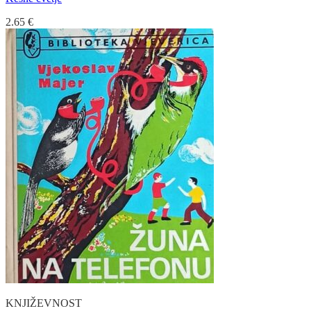
2.65
€
KNJIŽEVNOST