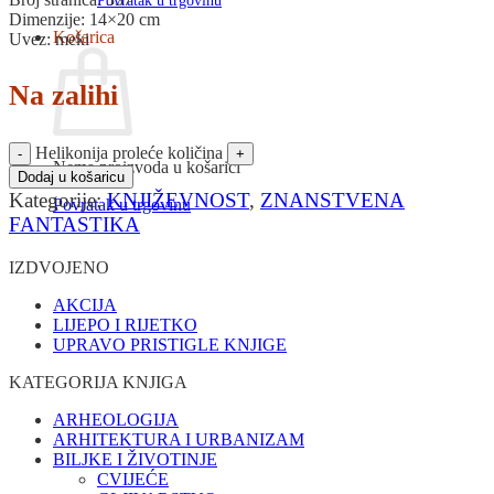
Povratak u trgovinu
Dimenzije: 14×20 cm
Košarica
Uvez: meki
Na zalihi
Helikonija proleće količina
Nema proizvoda u košarici
Dodaj u košaricu
Kategorije:
KNJIŽEVNOST
,
ZNANSTVENA
Povratak u trgovinu
FANTASTIKA
IZDVOJENO
AKCIJA
LIJEPO I RIJETKO
UPRAVO PRISTIGLE KNJIGE
KATEGORIJA KNJIGA
ARHEOLOGIJA
ARHITEKTURA I URBANIZAM
BILJKE I ŽIVOTINJE
CVIJEĆE