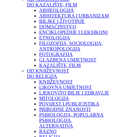
DO KAZALIŠTE, FILM
ARHEOLOGIJA
ARHITEKTURA I URBANIZAM
BILJKE I ŽIVOTINJE
DOMAĆINSTVO
ENCIKLOPEDIJE I LEKSIKONI
ETNOLOGIJA
FILOZOFIJA, SOCIOLOGIJA,
ANTROPOLOGIJA
FOTOGRAFIJA
GLAZBENA UMJETNOST
KAZALIŠTE, FILM
OD KNJIŽEVNOST
DO RELIGIJA
KNJIŽEVNOST
LIKOVNA UMJETNOST
LJEKOVITO BILJE I ZDRAVLJE
MITOLOGIJA
POVIJEST I PUBLICISTIKA
PRIRODNE ZNANOSTI
PSIHOLOGIJA, POPULARNA
PSIHOLOGIJA,
ALTERNATIVA
RAZNO
RELIGIJA