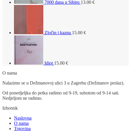
7000 dana u Sibiru
13.00
€
Zločin i kazna
15.00
€
Idiot
15.00
€
O nama
Nalazimo se u Dežmanovoj ulici 3 u Zagrebu (Dežmanov prolaz).
Od ponedjeljka do petka radimo od 9-19, subotom od 9-14 sati.
Nedjeljom ne radimo.
Izbornik
Naslovna
O nama
Trgovina