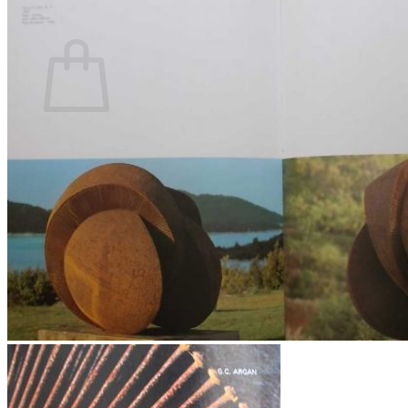
Povratak u trgovinu
Košarica
Nema proizvoda u košarici
Povratak u trgovinu