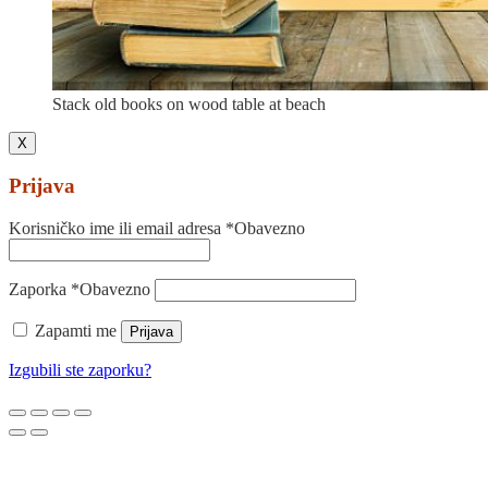
Stack old books on wood table at beach
X
Prijava
Korisničko ime ili email adresa
*
Obavezno
Zaporka
*
Obavezno
Zapamti me
Prijava
Izgubili ste zaporku?