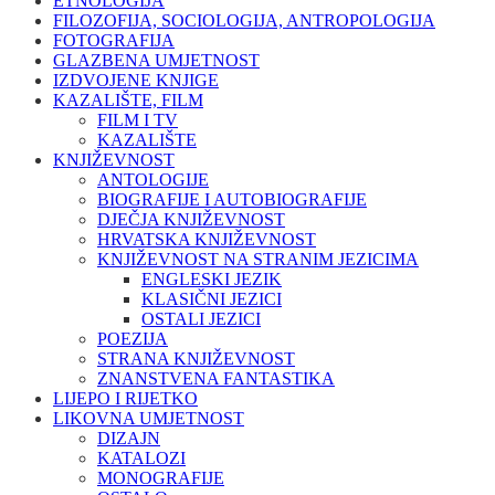
ETNOLOGIJA
FILOZOFIJA, SOCIOLOGIJA, ANTROPOLOGIJA
FOTOGRAFIJA
GLAZBENA UMJETNOST
IZDVOJENE KNJIGE
KAZALIŠTE, FILM
FILM I TV
KAZALIŠTE
KNJIŽEVNOST
ANTOLOGIJE
BIOGRAFIJE I AUTOBIOGRAFIJE
DJEČJA KNJIŽEVNOST
HRVATSKA KNJIŽEVNOST
KNJIŽEVNOST NA STRANIM JEZICIMA
ENGLESKI JEZIK
KLASIČNI JEZICI
OSTALI JEZICI
POEZIJA
STRANA KNJIŽEVNOST
ZNANSTVENA FANTASTIKA
LIJEPO I RIJETKO
LIKOVNA UMJETNOST
DIZAJN
KATALOZI
MONOGRAFIJE