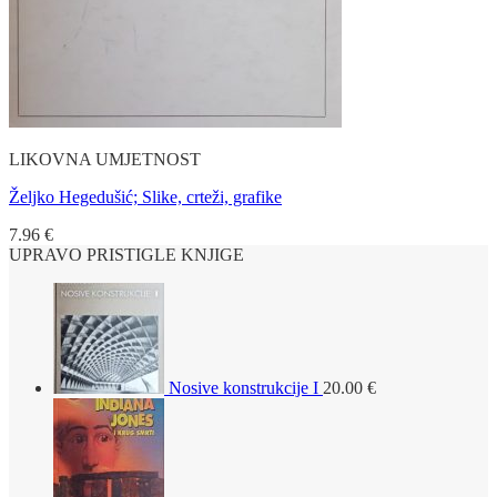
LIKOVNA UMJETNOST
Željko Hegedušić; Slike, crteži, grafike
7.96
€
UPRAVO PRISTIGLE KNJIGE
Nosive konstrukcije I
20.00
€