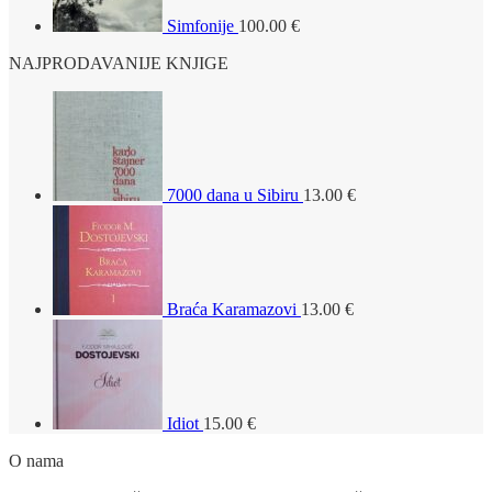
Simfonije
100.00
€
NAJPRODAVANIJE KNJIGE
7000 dana u Sibiru
13.00
€
Braća Karamazovi
13.00
€
Idiot
15.00
€
O nama