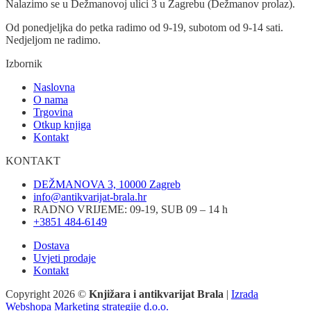
Nalazimo se u Dežmanovoj ulici 3 u Zagrebu (Dežmanov prolaz).
Od ponedjeljka do petka radimo od 9-19, subotom od 9-14 sati.
Nedjeljom ne radimo.
Izbornik
Naslovna
O nama
Trgovina
Otkup knjiga
Kontakt
KONTAKT
DEŽMANOVA 3, 10000 Zagreb
info@antikvarijat-brala.hr
RADNO VRIJEME: 09-19, SUB 09 – 14 h
+3851 484-6149
Dostava
Uvjeti prodaje
Kontakt
Copyright 2026 ©
Knjižara i antikvarijat Brala
|
Izrada
Webshopa Marketing strategije d.o.o.