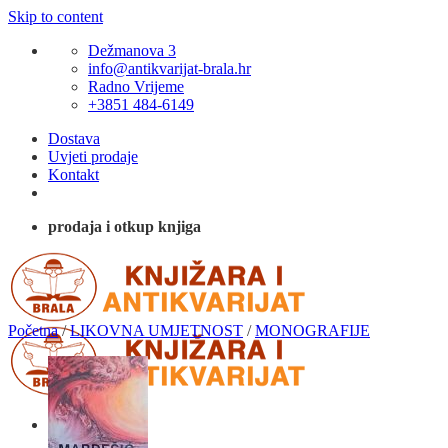
Skip to content
Dežmanova 3
info@antikvarijat-brala.hr
Radno Vrijeme
+3851 484-6149
Dostava
Uvjeti prodaje
Kontakt
prodaja i otkup knjiga
Početna
/
LIKOVNA UMJETNOST
/
MONOGRAFIJE