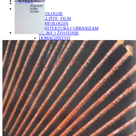
Naslovna
KNJIGE
OD ARHEOLOGIJE
DO KAZALIŠTE, FILM
ARHEOLOGIJA
ARHITEKTURA I URBANIZAM
BILJKE I ŽIVOTINJE
DOMAĆINSTVO
ENCIKLOPEDIJE I LEKSIKONI
ETNOLOGIJA
FILOZOFIJA, SOCIOLOGIJA, ANTROPOLOGIJA
FOTOGRAFIJA
GLAZBENA UMJETNOST
KAZALIŠTE, FILM
OD KNJIŽEVNOST
DO RELIGIJA
KNJIŽEVNOST
LIKOVNA UMJETNOST
LJEKOVITO BILJE I ZDRAVLJE
MITOLOGIJA
POVIJEST I PUBLICISTIKA
PRIRODNE ZNANOSTI
PSIHOLOGIJA, POPULARNA PSIHOLOGIJA,
ALTERNATIVA
RAZNO
RELIGIJA
OD RJEČNIKA
DO ZEMLJOVIDA