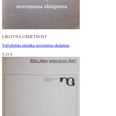
LIKOVNA UMJETNOST
Vučedolska plastika suvremena skulptura
5.31
€