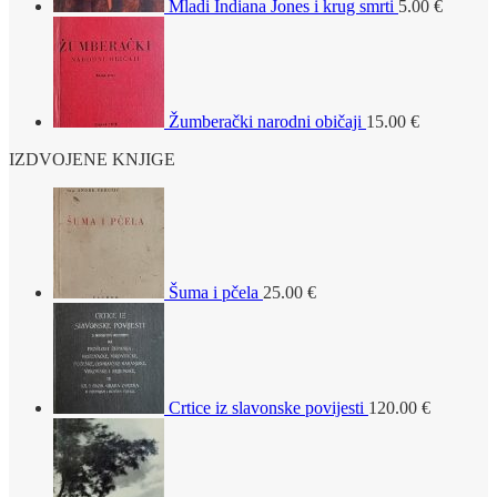
Mladi Indiana Jones i krug smrti
5.00
€
Žumberački narodni običaji
15.00
€
IZDVOJENE KNJIGE
Šuma i pčela
25.00
€
Crtice iz slavonske povijesti
120.00
€