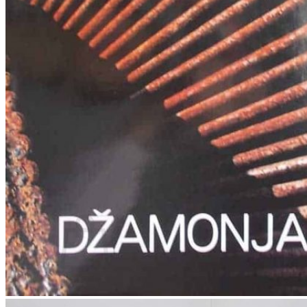
RJEČNICI, GRAMATIKE, PRAVOPISI…
ŠAH
SPORT
STRIPOVI
TEHNIČKE ZNANOSTI
TEORIJA I POVIJEST KNJIŽEVNOSTI
VEDUTE
ZAGREB
ZEMLJOVIDI
Otkup knjiga
O nama
Novosti
AKCIJA
Pretraži:
Nema proizvoda u košarici