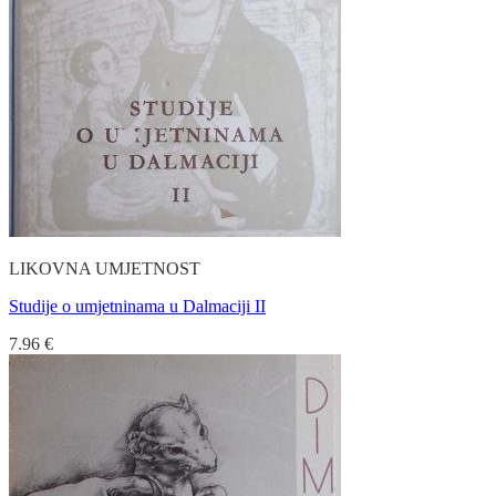
LIKOVNA UMJETNOST
Studije o umjetninama u Dalmaciji II
7.96
€