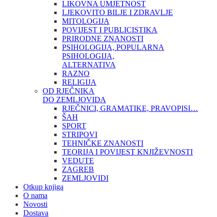
LIKOVNA UMJETNOST
LJEKOVITO BILJE I ZDRAVLJE
MITOLOGIJA
POVIJEST I PUBLICISTIKA
PRIRODNE ZNANOSTI
PSIHOLOGIJA, POPULARNA
PSIHOLOGIJA,
ALTERNATIVA
RAZNO
RELIGIJA
OD RJEČNIKA
DO ZEMLJOVIDA
RJEČNICI, GRAMATIKE, PRAVOPISI…
ŠAH
SPORT
STRIPOVI
TEHNIČKE ZNANOSTI
TEORIJA I POVIJEST KNJIŽEVNOSTI
VEDUTE
ZAGREB
ZEMLJOVIDI
Otkup knjiga
O nama
Novosti
Dostava