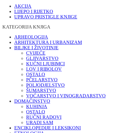
AKCIJA
LIJEPO I RIJETKO
UPRAVO PRISTIGLE KNJIGE
KATEGORIJA KNJIGA
ARHEOLOGIJA
ARHITEKTURA I URBANIZAM
BILJKE I ŽIVOTINJE
CVIJEĆE
GLJIVARSTVO
KUĆNI LJUBIMCI
LOV I RIBOLOV
OSTALO
PČELARSTVO
POLJODJELSTVO
ŠUMARSTVO
VOĆARSTVO I VINOGRADARSTVO
DOMAĆINSTVO
KUHINJA
OSTALO
RUČNI RADOVI
URADI SAM
ENCIKLOPEDIJE I LEKSIKONI