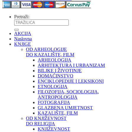
Pretraži:
AKCIJA
Naslovna
KNJIGE
OD ARHEOLOGIJE
DO KAZALIŠTE, FILM
ARHEOLOGIJA
ARHITEKTURA I URBANIZAM
BILJKE I ŽIVOTINJE
DOMAĆINSTVO
ENCIKLOPEDIJE I LEKSIKONI
ETNOLOGIJA
FILOZOFIJA, SOCIOLOGIJA,
ANTROPOLOGIJA
FOTOGRAFIJA
GLAZBENA UMJETNOST
KAZALIŠTE, FILM
OD KNJIŽEVNOST
DO RELIGIJA
KNJIŽEVNOST