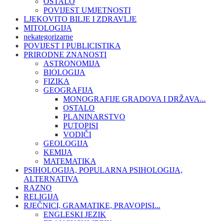
OSTALO
POVIJEST UMJETNOSTI
LJEKOVITO BILJE I ZDRAVLJE
MITOLOGIJA
nekategorizarne
POVIJEST I PUBLICISTIKA
PRIRODNE ZNANOSTI
ASTRONOMIJA
BIOLOGIJA
FIZIKA
GEOGRAFIJA
MONOGRAFIJE GRADOVA I DRŽAVA...
OSTALO
PLANINARSTVO
PUTOPISI
VODIČI
GEOLOGIJA
KEMIJA
MATEMATIKA
PSIHOLOGIJA, POPULARNA PSIHOLOGIJA,
ALTERNATIVA
RAZNO
RELIGIJA
RJEČNICI, GRAMATIKE, PRAVOPISI...
ENGLESKI JEZIK