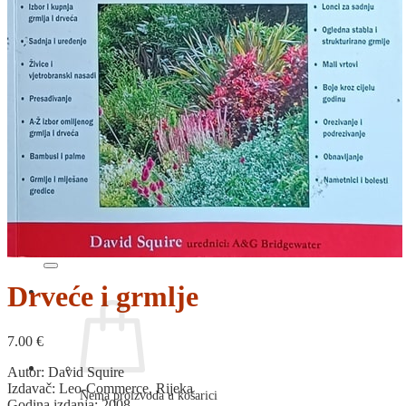
RELIGIJA
OD RJEČNIKA
DO ZEMLJOVIDA
RJEČNICI, GRAMATIKE, PRAVOPISI…
ŠAH
SPORT
STRIPOVI
TEHNIČKE ZNANOSTI
TEORIJA I POVIJEST KNJIŽEVNOSTI
VEDUTE
ZAGREB
ZEMLJOVIDI
Otkup knjiga
O nama
Novosti
AKCIJA
Pretraži:
Drveće i grmlje
7.00
€
Autor: David Squire
Izdavač: Leo-Commerce, Rijeka
Nema proizvoda u košarici
Godina izdanja: 2008.