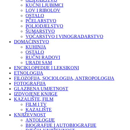
KUĆNI LJUBIMCI
LOV I RIBOLOV
OSTALO
PČELARSTVO
POLJODJELSTVO
ŠUMARSTVO
VOĆARSTVO I VINOGRADARSTVO
DOMAĆINSTVO
KUHINJA
OSTALO
RUČNI RADOVI
URADI SAM
ENCIKLOPEDIJE I LEKSIKONI
ETNOLOGIJA
FILOZOFIJA, SOCIOLOGIJA, ANTROPOLOGIJA
FOTOGRAFIJA
GLAZBENA UMJETNOST
IZDVOJENE KNJIGE
KAZALIŠTE, FILM
FILM I TV
KAZALIŠTE
KNJIŽEVNOST
ANTOLOGIJE
BIOGRAFIJE I AUTOBIOGRAFIJE