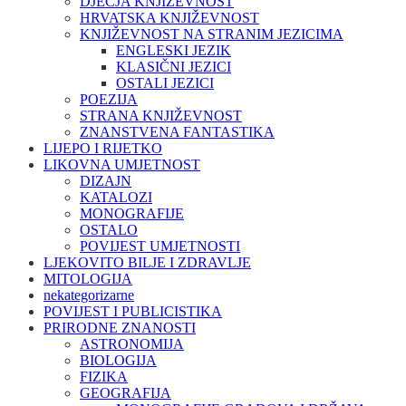
DJEČJA KNJIŽEVNOST
HRVATSKA KNJIŽEVNOST
KNJIŽEVNOST NA STRANIM JEZICIMA
ENGLESKI JEZIK
KLASIČNI JEZICI
OSTALI JEZICI
POEZIJA
STRANA KNJIŽEVNOST
ZNANSTVENA FANTASTIKA
LIJEPO I RIJETKO
LIKOVNA UMJETNOST
DIZAJN
KATALOZI
MONOGRAFIJE
OSTALO
POVIJEST UMJETNOSTI
LJEKOVITO BILJE I ZDRAVLJE
MITOLOGIJA
nekategorizarne
POVIJEST I PUBLICISTIKA
PRIRODNE ZNANOSTI
ASTRONOMIJA
BIOLOGIJA
FIZIKA
GEOGRAFIJA