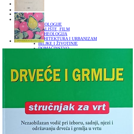
Naslovna
KNJIGE
OD ARHEOLOGIJE
DO KAZALIŠTE, FILM
ARHEOLOGIJA
ARHITEKTURA I URBANIZAM
BILJKE I ŽIVOTINJE
DOMAĆINSTVO
ENCIKLOPEDIJE I LEKSIKONI
ETNOLOGIJA
FILOZOFIJA, SOCIOLOGIJA, ANTROPOLOGIJA
FOTOGRAFIJA
GLAZBENA UMJETNOST
KAZALIŠTE, FILM
OD KNJIŽEVNOST
DO RELIGIJA
KNJIŽEVNOST
LIKOVNA UMJETNOST
LJEKOVITO BILJE I ZDRAVLJE
MITOLOGIJA
POVIJEST I PUBLICISTIKA
PRIRODNE ZNANOSTI
PSIHOLOGIJA, POPULARNA PSIHOLOGIJA,
ALTERNATIVA
RAZNO