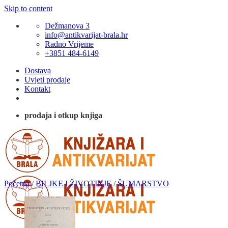
Skip to content
Dežmanova 3
info@antikvarijat-brala.hr
Radno Vrijeme
+3851 484-6149
Dostava
Uvjeti prodaje
Kontakt
prodaja i otkup knjiga
Početna
/
BILJKE I ŽIVOTINJE
/
ŠUMARSTVO