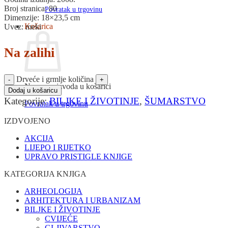
Broj stranica: 80
Povratak u trgovinu
Dimenzije: 18×23,5 cm
Košarica
Uvez: meki
Na zalihi
Drveće i grmlje količina
Nema proizvoda u košarici
Dodaj u košaricu
Kategorije:
BILJKE I ŽIVOTINJE
,
ŠUMARSTVO
Povratak u trgovinu
IZDVOJENO
AKCIJA
LIJEPO I RIJETKO
UPRAVO PRISTIGLE KNJIGE
KATEGORIJA KNJIGA
ARHEOLOGIJA
ARHITEKTURA I URBANIZAM
BILJKE I ŽIVOTINJE
CVIJEĆE
GLJIVARSTVO