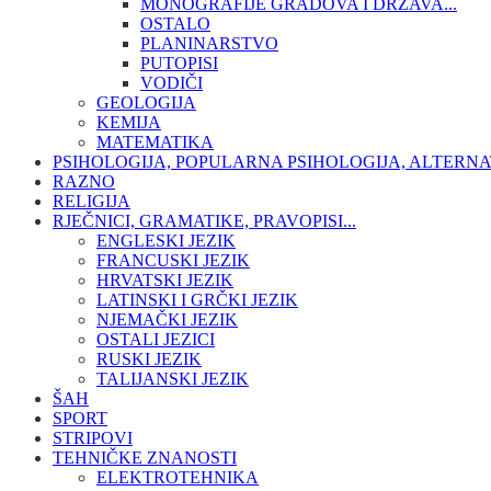
MONOGRAFIJE GRADOVA I DRŽAVA...
OSTALO
PLANINARSTVO
PUTOPISI
VODIČI
GEOLOGIJA
KEMIJA
MATEMATIKA
PSIHOLOGIJA, POPULARNA PSIHOLOGIJA, ALTERNA
RAZNO
RELIGIJA
RJEČNICI, GRAMATIKE, PRAVOPISI...
ENGLESKI JEZIK
FRANCUSKI JEZIK
HRVATSKI JEZIK
LATINSKI I GRČKI JEZIK
NJEMAČKI JEZIK
OSTALI JEZICI
RUSKI JEZIK
TALIJANSKI JEZIK
ŠAH
SPORT
STRIPOVI
TEHNIČKE ZNANOSTI
ELEKTROTEHNIKA