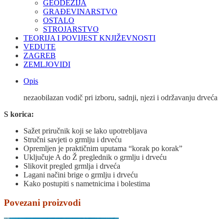
GEODEZIJA
GRAĐEVINARSTVO
OSTALO
STROJARSTVO
TEORIJA I POVIJEST KNJIŽEVNOSTI
VEDUTE
ZAGREB
ZEMLJOVIDI
Opis
nezaobilazan vodič pri izboru, sadnji, njezi i održavanju drveća 
S korica:
Sažet priručnik koji se lako upotrebljava
Stručni savjeti o grmlju i drveću
Opremljen je praktičnim uputama “korak po korak”
Uključuje A do Ž preglednik o grmlju i drveću
Slikovit pregled grmlja i drveća
Lagani načini brige o grmlju i drveću
Kako postupiti s nametnicima i bolestima
Povezani proizvodi