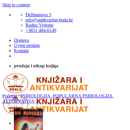
Skip to content
Dežmanova 3
info@antikvarijat-brala.hr
Radno Vrijeme
+3851 484-6149
Dostava
Uvjeti prodaje
Kontakt
prodaja i otkup knjiga
Početna
/
PSIHOLOGIJA, POPULARNA PSIHOLOGIJA,
ALTERNATIVA