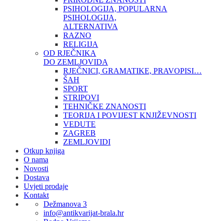
PSIHOLOGIJA, POPULARNA
PSIHOLOGIJA,
ALTERNATIVA
RAZNO
RELIGIJA
OD RJEČNIKA
DO ZEMLJOVIDA
RJEČNICI, GRAMATIKE, PRAVOPISI…
ŠAH
SPORT
STRIPOVI
TEHNIČKE ZNANOSTI
TEORIJA I POVIJEST KNJIŽEVNOSTI
VEDUTE
ZAGREB
ZEMLJOVIDI
Otkup knjiga
O nama
Novosti
Dostava
Uvjeti prodaje
Kontakt
Dežmanova 3
info@antikvarijat-brala.hr