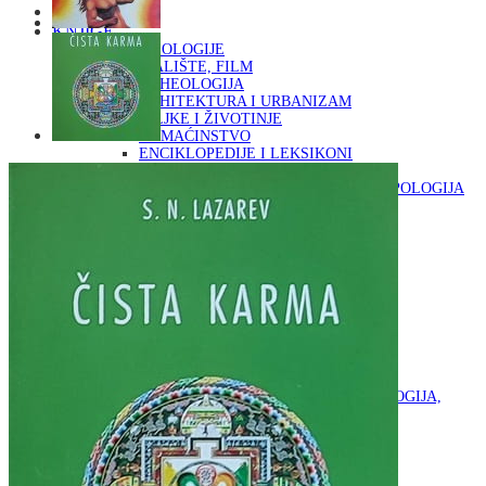
Naslovna
KNJIGE
OD ARHEOLOGIJE
DO KAZALIŠTE, FILM
ARHEOLOGIJA
ARHITEKTURA I URBANIZAM
BILJKE I ŽIVOTINJE
DOMAĆINSTVO
ENCIKLOPEDIJE I LEKSIKONI
ETNOLOGIJA
FILOZOFIJA, SOCIOLOGIJA, ANTROPOLOGIJA
FOTOGRAFIJA
GLAZBENA UMJETNOST
KAZALIŠTE, FILM
OD KNJIŽEVNOST
DO RELIGIJA
KNJIŽEVNOST
LIKOVNA UMJETNOST
LJEKOVITO BILJE I ZDRAVLJE
MITOLOGIJA
POVIJEST I PUBLICISTIKA
PRIRODNE ZNANOSTI
PSIHOLOGIJA, POPULARNA PSIHOLOGIJA,
ALTERNATIVA
RAZNO
RELIGIJA
OD RJEČNIKA
DO ZEMLJOVIDA