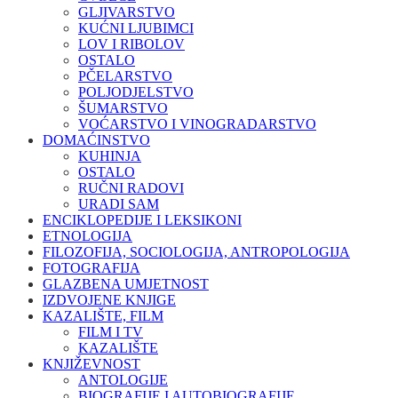
GLJIVARSTVO
KUĆNI LJUBIMCI
LOV I RIBOLOV
OSTALO
PČELARSTVO
POLJODJELSTVO
ŠUMARSTVO
VOĆARSTVO I VINOGRADARSTVO
DOMAĆINSTVO
KUHINJA
OSTALO
RUČNI RADOVI
URADI SAM
ENCIKLOPEDIJE I LEKSIKONI
ETNOLOGIJA
FILOZOFIJA, SOCIOLOGIJA, ANTROPOLOGIJA
FOTOGRAFIJA
GLAZBENA UMJETNOST
IZDVOJENE KNJIGE
KAZALIŠTE, FILM
FILM I TV
KAZALIŠTE
KNJIŽEVNOST
ANTOLOGIJE
BIOGRAFIJE I AUTOBIOGRAFIJE