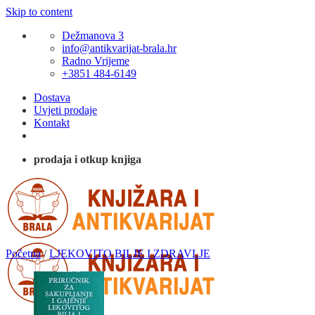
Skip to content
Dežmanova 3
info@antikvarijat-brala.hr
Radno Vrijeme
+3851 484-6149
Dostava
Uvjeti prodaje
Kontakt
prodaja i otkup knjiga
Početna
/
LJEKOVITO BILJE I ZDRAVLJE