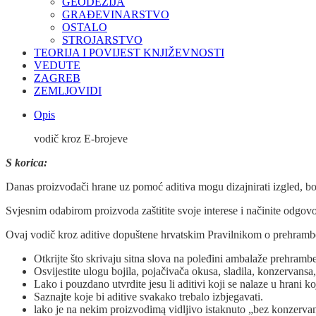
GEODEZIJA
GRAĐEVINARSTVO
OSTALO
STROJARSTVO
TEORIJA I POVIJEST KNJIŽEVNOSTI
VEDUTE
ZAGREB
ZEMLJOVIDI
Opis
vodič kroz E-brojeve
S korica:
Danas proizvođači hrane uz pomoć aditiva mogu dizajnirati izgled, boj
Svjesnim odabirom proizvoda zaštitite svoje interese i načinite odgovorn
Ovaj vodič kroz aditive dopuštene hrvatskim Pravilnikom o prehramb
Otkrijte što skrivaju sitna slova na poleđini ambalaže prehramb
Osvijestite ulogu bojila, pojačivača okusa, sladila, konzervansa
Lako i pouzdano utvrdite jesu li aditivi koji se nalaze u hrani koj
Saznajte koje bi aditive svakako trebalo izbjegavati.
lako je na nekim proizvodimą vidljivo istaknuto „bez konzerv