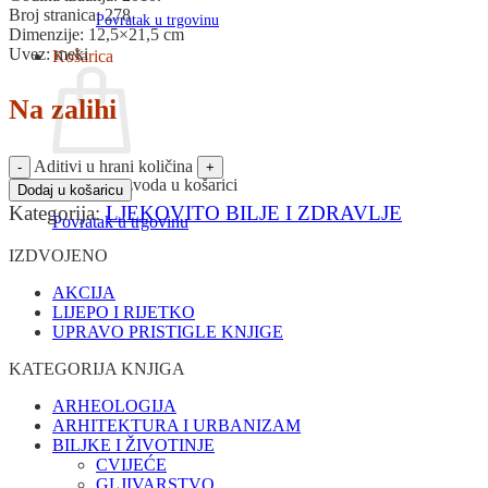
Broj stranica: 278
Povratak u trgovinu
Dimenzije: 12,5×21,5 cm
Uvez: meki
Košarica
Na zalihi
Aditivi u hrani količina
Nema proizvoda u košarici
Dodaj u košaricu
Kategorija:
LJEKOVITO BILJE I ZDRAVLJE
Povratak u trgovinu
IZDVOJENO
AKCIJA
LIJEPO I RIJETKO
UPRAVO PRISTIGLE KNJIGE
KATEGORIJA KNJIGA
ARHEOLOGIJA
ARHITEKTURA I URBANIZAM
BILJKE I ŽIVOTINJE
CVIJEĆE
GLJIVARSTVO