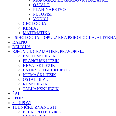
MONOGRAFIJE GRADOVA I DRŽAVA...
OSTALO
PLANINARSTVO
PUTOPISI
VODIČI
GEOLOGIJA
KEMIJA
MATEMATIKA
PSIHOLOGIJA, POPULARNA PSIHOLOGIJA, ALTERNA
RAZNO
RELIGIJA
RJEČNICI, GRAMATIKE, PRAVOPISI...
ENGLESKI JEZIK
FRANCUSKI JEZIK
HRVATSKI JEZIK
LATINSKI I GRČKI JEZIK
NJEMAČKI JEZIK
OSTALI JEZICI
RUSKI JEZIK
TALIJANSKI JEZIK
ŠAH
SPORT
STRIPOVI
TEHNIČKE ZNANOSTI
ELEKTROTEHNIKA