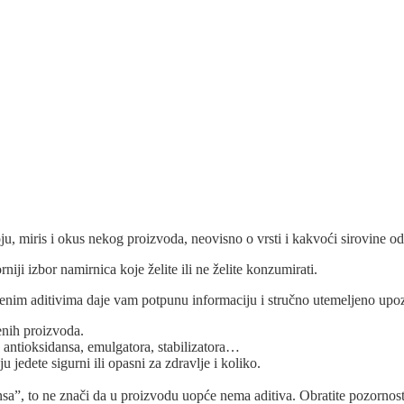
u, miris i okus nekog proizvoda, neovisno o vrsti i kakvoći sirovine od
iji izbor namirnica koje želite ili ne želite konzumirati.
enim aditivima daje vam potpunu informaciju i stručno utemeljeno upoz
enih proizvoda.
, antioksidansa, emulgatora, stabilizatora…
u jedete sigurni ili opasni za zdravlje i koliko.
ansa”, to ne znači da u proizvodu uopće nema aditiva. Obratite pozorn