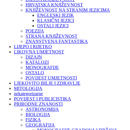
HRVATSKA KNJIŽEVNOST
KNJIŽEVNOST NA STRANIM JEZICIMA
ENGLESKI JEZIK
KLASIČNI JEZICI
OSTALI JEZICI
POEZIJA
STRANA KNJIŽEVNOST
ZNANSTVENA FANTASTIKA
LIJEPO I RIJETKO
LIKOVNA UMJETNOST
DIZAJN
KATALOZI
MONOGRAFIJE
OSTALO
POVIJEST UMJETNOSTI
LJEKOVITO BILJE I ZDRAVLJE
MITOLOGIJA
nekategorizarne
POVIJEST I PUBLICISTIKA
PRIRODNE ZNANOSTI
ASTRONOMIJA
BIOLOGIJA
FIZIKA
GEOGRAFIJA