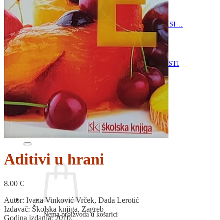
RELIGIJA
OD RJEČNIKA
DO ZEMLJOVIDA
RJEČNICI, GRAMATIKE, PRAVOPISI…
ŠAH
SPORT
STRIPOVI
TEHNIČKE ZNANOSTI
TEORIJA I POVIJEST KNJIŽEVNOSTI
VEDUTE
ZAGREB
ZEMLJOVIDI
Otkup knjiga
O nama
Novosti
AKCIJA
Pretraži:
Aditivi u hrani
8.00
€
Autor: Ivana Vinković Vrček, Dada Lerotić
Izdavač: Školska knjiga, Zagreb
Nema proizvoda u košarici
Godina izdanja: 2010.