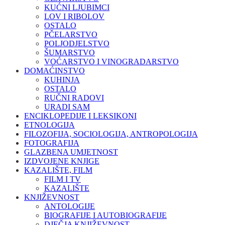
KUĆNI LJUBIMCI
LOV I RIBOLOV
OSTALO
PČELARSTVO
POLJODJELSTVO
ŠUMARSTVO
VOĆARSTVO I VINOGRADARSTVO
DOMAĆINSTVO
KUHINJA
OSTALO
RUČNI RADOVI
URADI SAM
ENCIKLOPEDIJE I LEKSIKONI
ETNOLOGIJA
FILOZOFIJA, SOCIOLOGIJA, ANTROPOLOGIJA
FOTOGRAFIJA
GLAZBENA UMJETNOST
IZDVOJENE KNJIGE
KAZALIŠTE, FILM
FILM I TV
KAZALIŠTE
KNJIŽEVNOST
ANTOLOGIJE
BIOGRAFIJE I AUTOBIOGRAFIJE
DJEČJA KNJIŽEVNOST