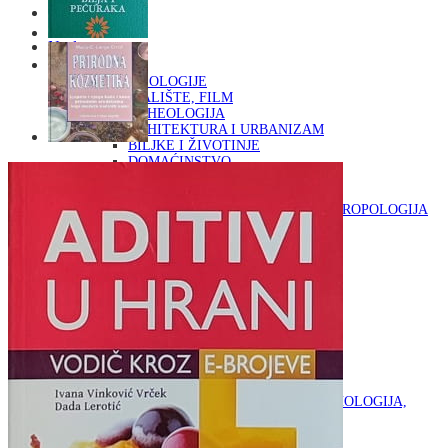
Naslovna
KNJIGE
OD ARHEOLOGIJE
DO KAZALIŠTE, FILM
ARHEOLOGIJA
ARHITEKTURA I URBANIZAM
BILJKE I ŽIVOTINJE
DOMAĆINSTVO
ENCIKLOPEDIJE I LEKSIKONI
ETNOLOGIJA
FILOZOFIJA, SOCIOLOGIJA, ANTROPOLOGIJA
FOTOGRAFIJA
GLAZBENA UMJETNOST
KAZALIŠTE, FILM
OD KNJIŽEVNOST
DO RELIGIJA
KNJIŽEVNOST
LIKOVNA UMJETNOST
LJEKOVITO BILJE I ZDRAVLJE
MITOLOGIJA
POVIJEST I PUBLICISTIKA
PRIRODNE ZNANOSTI
PSIHOLOGIJA, POPULARNA PSIHOLOGIJA,
ALTERNATIVA
RAZNO