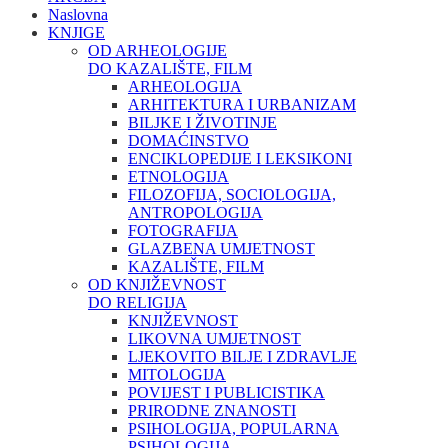
Naslovna
KNJIGE
OD ARHEOLOGIJE
DO KAZALIŠTE, FILM
ARHEOLOGIJA
ARHITEKTURA I URBANIZAM
BILJKE I ŽIVOTINJE
DOMAĆINSTVO
ENCIKLOPEDIJE I LEKSIKONI
ETNOLOGIJA
FILOZOFIJA, SOCIOLOGIJA,
ANTROPOLOGIJA
FOTOGRAFIJA
GLAZBENA UMJETNOST
KAZALIŠTE, FILM
OD KNJIŽEVNOST
DO RELIGIJA
KNJIŽEVNOST
LIKOVNA UMJETNOST
LJEKOVITO BILJE I ZDRAVLJE
MITOLOGIJA
POVIJEST I PUBLICISTIKA
PRIRODNE ZNANOSTI
PSIHOLOGIJA, POPULARNA
PSIHOLOGIJA,