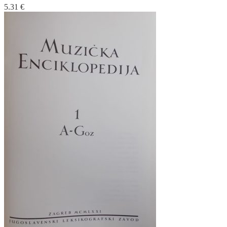
5.31
€