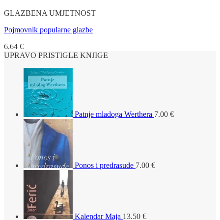
GLAZBENA UMJETNOST
Pojmovnik popularne glazbe
6.64
€
UPRAVO PRISTIGLE KNJIGE
Patnje mladoga Werthera
7.00
€
Ponos i predrasude
7.00
€
Kalendar Maja
13.50
€