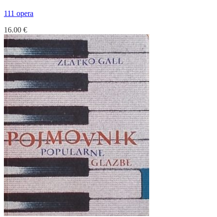
111 opera
16.00
€