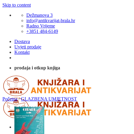
Skip to content
Dežmanova 3
info@antikvarijat-brala.hr
Radno Vrijeme
+3851 484-6149
Dostava
Uvjeti prodaje
Kontakt
prodaja i otkup knjiga
Početna
/
GLAZBENA UMJETNOST