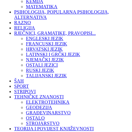
KEMIJA
MATEMATIKA
PSIHOLOGIJA, POPULARNA PSIHOLOGIJA,
ALTERNATIVA
RAZNO
RELIGIJA
RJEČNICI, GRAMATIKE, PRAVOPISI...
ENGLESKI JEZIK
FRANCUSKI JEZIK
HRVATSKI JEZIK
LATINSKI I GRČKI JEZIK
NJEMAČKI JEZIK
OSTALI JEZICI
RUSKI JEZIK
TALIJANSKI JEZIK
ŠAH
SPORT
STRIPOVI
TEHNIČKE ZNANOSTI
ELEKTROTEHNIKA
GEODEZIJA
GRAĐEVINARSTVO
OSTALO
STROJARSTVO
TEORIJA I POVIJEST KNJIŽEVNOSTI