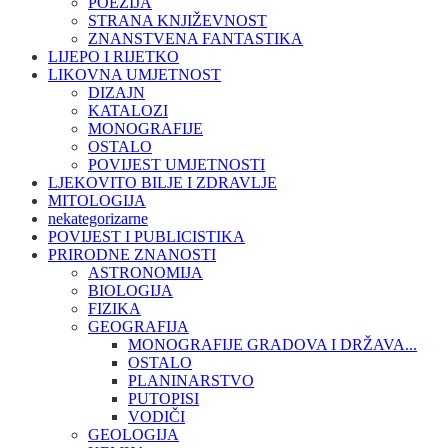
POEZIJA
STRANA KNJIŽEVNOST
ZNANSTVENA FANTASTIKA
LIJEPO I RIJETKO
LIKOVNA UMJETNOST
DIZAJN
KATALOZI
MONOGRAFIJE
OSTALO
POVIJEST UMJETNOSTI
LJEKOVITO BILJE I ZDRAVLJE
MITOLOGIJA
nekategorizarne
POVIJEST I PUBLICISTIKA
PRIRODNE ZNANOSTI
ASTRONOMIJA
BIOLOGIJA
FIZIKA
GEOGRAFIJA
MONOGRAFIJE GRADOVA I DRŽAVA...
OSTALO
PLANINARSTVO
PUTOPISI
VODIČI
GEOLOGIJA