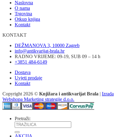
Naslovna
O nama
Trgovina
Otkup knjiga
Kontakt
KONTAKT
DEŽMANOVA 3, 10000 Zagreb
info@antikvarijat-brala.hr
RADNO VRIJEME: 09-19, SUB 09 – 14 h
+3851 484-6149
Dostava
Uvjeti prodaje
Kontakt
Copyright 2026 ©
Knjižara i antikvarijat Brala
|
Izrada
Webshopa Marketing strategije d.o.o.
Pretraži:
AKCIJA