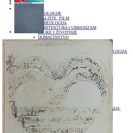
Naslovna
KNJIGE
OD ARHEOLOGIJE
DO KAZALIŠTE, FILM
ARHEOLOGIJA
ARHITEKTURA I URBANIZAM
BILJKE I ŽIVOTINJE
DOMAĆINSTVO
ENCIKLOPEDIJE I LEKSIKONI
ETNOLOGIJA
FILOZOFIJA, SOCIOLOGIJA, ANTROPOLOGIJA
FOTOGRAFIJA
GLAZBENA UMJETNOST
KAZALIŠTE, FILM
OD KNJIŽEVNOST
DO RELIGIJA
KNJIŽEVNOST
LIKOVNA UMJETNOST
LJEKOVITO BILJE I ZDRAVLJE
MITOLOGIJA
POVIJEST I PUBLICISTIKA
PRIRODNE ZNANOSTI
PSIHOLOGIJA, POPULARNA PSIHOLOGIJA,
ALTERNATIVA
RAZNO
RELIGIJA
OD RJEČNIKA
DO ZEMLJOVIDA