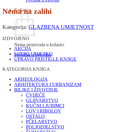
Povratak u trgovinu
Nema na zalihi
Košarica
Kategorija:
GLAZBENA UMJETNOST
IZDVOJENO
Nema proizvoda u košarici
AKCIJA
LIJEPO I RIJETKO
Povratak u trgovinu
UPRAVO PRISTIGLE KNJIGE
KATEGORIJA KNJIGA
ARHEOLOGIJA
ARHITEKTURA I URBANIZAM
BILJKE I ŽIVOTINJE
CVIJEĆE
GLJIVARSTVO
KUĆNI LJUBIMCI
LOV I RIBOLOV
OSTALO
PČELARSTVO
POLJODJELSTVO