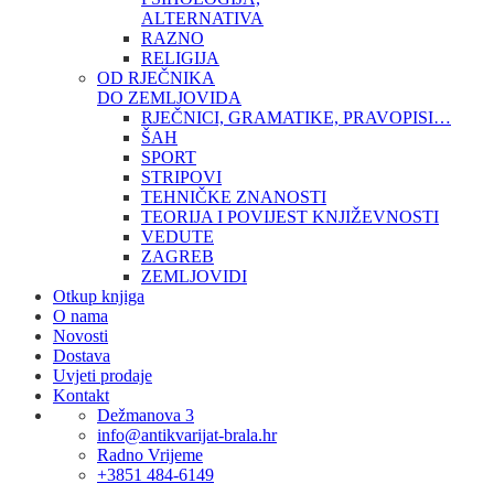
ALTERNATIVA
RAZNO
RELIGIJA
OD RJEČNIKA
DO ZEMLJOVIDA
RJEČNICI, GRAMATIKE, PRAVOPISI…
ŠAH
SPORT
STRIPOVI
TEHNIČKE ZNANOSTI
TEORIJA I POVIJEST KNJIŽEVNOSTI
VEDUTE
ZAGREB
ZEMLJOVIDI
Otkup knjiga
O nama
Novosti
Dostava
Uvjeti prodaje
Kontakt
Dežmanova 3
info@antikvarijat-brala.hr
Radno Vrijeme
+3851 484-6149