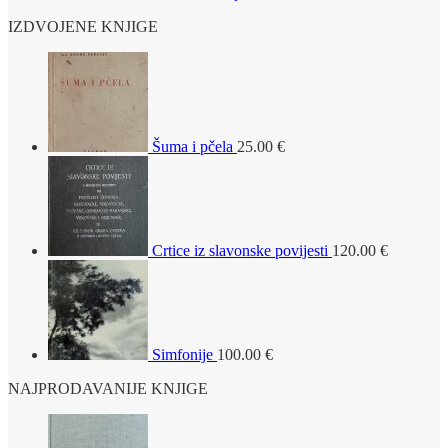
IZDVOJENE KNJIGE
Šuma i pčela
25.00
€
Crtice iz slavonske povijesti
120.00
€
Simfonije
100.00
€
NAJPRODAVANIJE KNJIGE