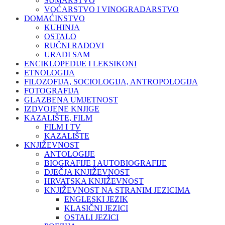
ŠUMARSTVO
VOĆARSTVO I VINOGRADARSTVO
DOMAĆINSTVO
KUHINJA
OSTALO
RUČNI RADOVI
URADI SAM
ENCIKLOPEDIJE I LEKSIKONI
ETNOLOGIJA
FILOZOFIJA, SOCIOLOGIJA, ANTROPOLOGIJA
FOTOGRAFIJA
GLAZBENA UMJETNOST
IZDVOJENE KNJIGE
KAZALIŠTE, FILM
FILM I TV
KAZALIŠTE
KNJIŽEVNOST
ANTOLOGIJE
BIOGRAFIJE I AUTOBIOGRAFIJE
DJEČJA KNJIŽEVNOST
HRVATSKA KNJIŽEVNOST
KNJIŽEVNOST NA STRANIM JEZICIMA
ENGLESKI JEZIK
KLASIČNI JEZICI
OSTALI JEZICI