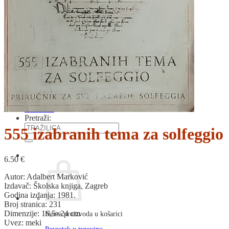
RJEČNICI, GRAMATIKE, PRAVOPISI…
ŠAH
SPORT
STRIPOVI
TEHNIČKE ZNANOSTI
TEORIJA I POVIJEST KNJIŽEVNOSTI
VEDUTE
ZAGREB
ZEMLJOVIDI
Otkup knjiga
O nama
Novosti
AKCIJA
Pretraži:
555 izabranih tema za solfeggio
6.50
€
Autor: Adalbert Marković
Izdavač: Školska knjiga, Zagreb
Godina izdanja: 1981.
Broj stranica: 231
Dimenzije: 16,5×24 cm
Nema proizvoda u košarici
Uvez: meki