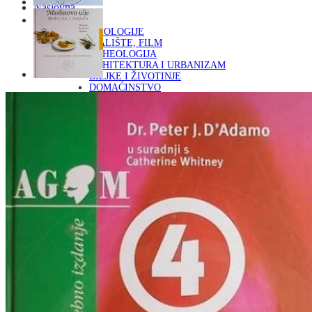
Naslovna
KNJIGE
OD ARHEOLOGIJE
DO KAZALIŠTE, FILM
ARHEOLOGIJA
ARHITEKTURA I URBANIZAM
BILJKE I ŽIVOTINJE
DOMAĆINSTVO
ENCIKLOPEDIJE I LEKSIKONI
ETNOLOGIJA
FILOZOFIJA, SOCIOLOGIJA, ANTROPOLOGIJA
FOTOGRAFIJA
GLAZBENA UMJETNOST
KAZALIŠTE, FILM
OD KNJIŽEVNOST
DO RELIGIJA
KNJIŽEVNOST
LIKOVNA UMJETNOST
LJEKOVITO BILJE I ZDRAVLJE
MITOLOGIJA
POVIJEST I PUBLICISTIKA
PRIRODNE ZNANOSTI
PSIHOLOGIJA, POPULARNA PSIHOLOGIJA,
ALTERNATIVA
RAZNO
RELIGIJA
OD RJEČNIKA
DO ZEMLJOVIDA