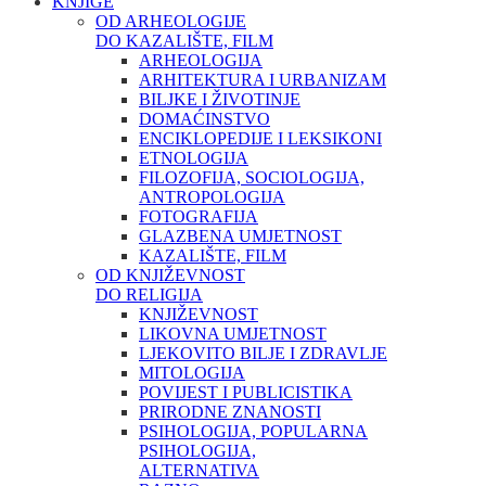
KNJIGE
OD ARHEOLOGIJE
DO KAZALIŠTE, FILM
ARHEOLOGIJA
ARHITEKTURA I URBANIZAM
BILJKE I ŽIVOTINJE
DOMAĆINSTVO
ENCIKLOPEDIJE I LEKSIKONI
ETNOLOGIJA
FILOZOFIJA, SOCIOLOGIJA,
ANTROPOLOGIJA
FOTOGRAFIJA
GLAZBENA UMJETNOST
KAZALIŠTE, FILM
OD KNJIŽEVNOST
DO RELIGIJA
KNJIŽEVNOST
LIKOVNA UMJETNOST
LJEKOVITO BILJE I ZDRAVLJE
MITOLOGIJA
POVIJEST I PUBLICISTIKA
PRIRODNE ZNANOSTI
PSIHOLOGIJA, POPULARNA
PSIHOLOGIJA,
ALTERNATIVA