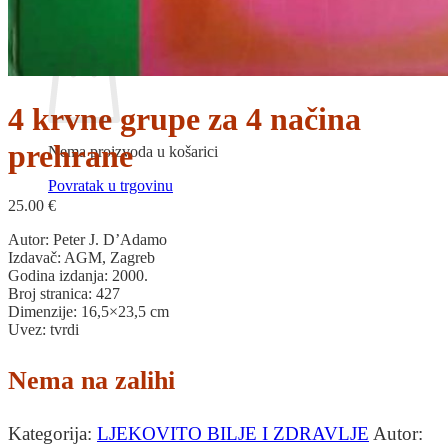
Povratak u trgovinu
Košarica
4 krvne grupe za 4 načina
prehrane
Nema proizvoda u košarici
Povratak u trgovinu
25.00
€
Autor: Peter J.
D’Adamo
Izdavač: AGM, Zagreb
Godina izdanja: 2000.
Broj stranica: 427
Dimenzije: 16,5×23,5 cm
Uvez: tvrdi
Nema na zalihi
Kategorija:
LJEKOVITO BILJE I ZDRAVLJE
Autor: