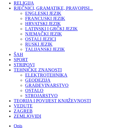
RELIGIJA
RJEČNICI, GRAMATIKE, PRAVOPISI...
ENGLESKI JEZIK
FRANCUSKI JEZIK
HRVATSKI JEZIK
LATINSKI I GRČKI JEZIK
NJEMAČKI JEZIK
OSTALI JEZICI
RUSKI JEZIK
TALIJANSKI JEZIK
ŠAH
SPORT
STRIPOVI
TEHNIČKE ZNANOSTI
ELEKTROTEHNIKA
GEODEZIJA
GRAĐEVINARSTVO
OSTALO
STROJARSTVO
TEORIJA I POVIJEST KNJIŽEVNOSTI
VEDUTE
ZAGREB
ZEMLJOVIDI
Opis