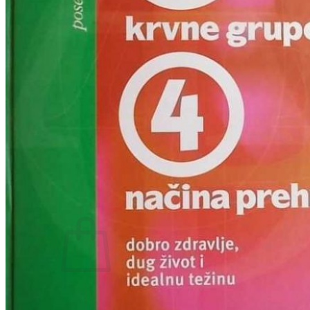
RJEČNICI, GRAMATIKE, PRAVOPISI…
ŠAH
SPORT
STRIPOVI
TEHNIČKE ZNANOSTI
TEORIJA I POVIJEST KNJIŽEVNOSTI
VEDUTE
ZAGREB
ZEMLJOVIDI
Otkup knjiga
O nama
Novosti
AKCIJA
Pretraži:
Nema proizvoda u košarici