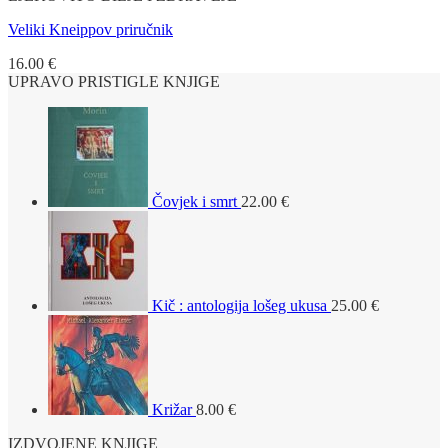
Veliki Kneippov priručnik
16.00
€
UPRAVO PRISTIGLE KNJIGE
Čovjek i smrt
22.00
€
Kič : antologija lošeg ukusa
25.00
€
Križar
8.00
€
IZDVOJENE KNJIGE