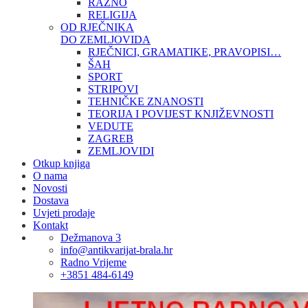
RAZNO
RELIGIJA
OD RJEČNIKA
DO ZEMLJOVIDA
RJEČNICI, GRAMATIKE, PRAVOPISI…
ŠAH
SPORT
STRIPOVI
TEHNIČKE ZNANOSTI
TEORIJA I POVIJEST KNJIŽEVNOSTI
VEDUTE
ZAGREB
ZEMLJOVIDI
Otkup knjiga
O nama
Novosti
Dostava
Uvjeti prodaje
Kontakt
Dežmanova 3
info@antikvarijat-brala.hr
Radno Vrijeme
+3851 484-6149