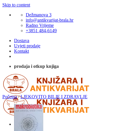
Skip to content
Dežmanova 3
info@antikvarijat-brala.hr
Radno Vrijeme
+3851 484-6149
Dostava
Uvjeti prodaje
Kontakt
prodaja i otkup knjiga
Početna
/
LJEKOVITO BILJE I ZDRAVLJE