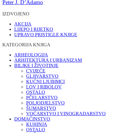
Peter J. D’Adamo
IZDVOJENO
AKCIJA
LIJEPO I RIJETKO
UPRAVO PRISTIGLE KNJIGE
KATEGORIJA KNJIGA
ARHEOLOGIJA
ARHITEKTURA I URBANIZAM
BILJKE I ŽIVOTINJE
CVIJEĆE
GLJIVARSTVO
KUĆNI LJUBIMCI
LOV I RIBOLOV
OSTALO
PČELARSTVO
POLJODJELSTVO
ŠUMARSTVO
VOĆARSTVO I VINOGRADARSTVO
DOMAĆINSTVO
KUHINJA
OSTALO