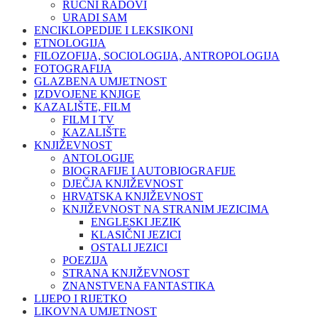
RUČNI RADOVI
URADI SAM
ENCIKLOPEDIJE I LEKSIKONI
ETNOLOGIJA
FILOZOFIJA, SOCIOLOGIJA, ANTROPOLOGIJA
FOTOGRAFIJA
GLAZBENA UMJETNOST
IZDVOJENE KNJIGE
KAZALIŠTE, FILM
FILM I TV
KAZALIŠTE
KNJIŽEVNOST
ANTOLOGIJE
BIOGRAFIJE I AUTOBIOGRAFIJE
DJEČJA KNJIŽEVNOST
HRVATSKA KNJIŽEVNOST
KNJIŽEVNOST NA STRANIM JEZICIMA
ENGLESKI JEZIK
KLASIČNI JEZICI
OSTALI JEZICI
POEZIJA
STRANA KNJIŽEVNOST
ZNANSTVENA FANTASTIKA
LIJEPO I RIJETKO
LIKOVNA UMJETNOST