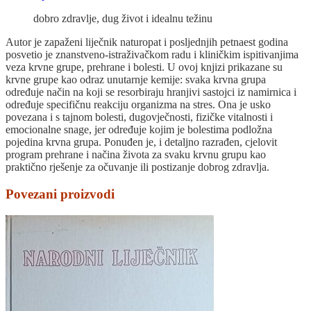
dobro zdravlje, dug život i idealnu težinu
Autor je zapaženi liječnik naturopat i posljednjih petnaest godina
posvetio je znanstveno-istraživačkom radu i kliničkim ispitivanjima
veza krvne grupe, prehrane i bolesti. U ovoj knjizi prikazane su
krvne grupe kao odraz unutarnje kemije: svaka krvna grupa
određuje način na koji se resorbiraju hranjivi sastojci iz namirnica i
određuje specifičnu reakciju organizma na stres. Ona je usko
povezana i s tajnom bolesti, dugovječnosti, fizičke vitalnosti i
emocionalne snage, jer određuje kojim je bolestima podložna
pojedina krvna grupa. Ponuđen je, i detaljno razrađen, cjelovit
program prehrane i načina života za svaku krvnu grupu kao
praktično rješenje za očuvanje ili postizanje dobrog zdravlja.
Povezani proizvodi