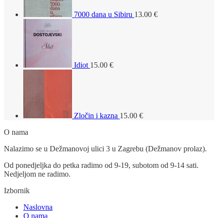
7000 dana u Sibiru
13.00
€
Idiot
15.00
€
Zločin i kazna
15.00
€
O nama
Nalazimo se u Dežmanovoj ulici 3 u Zagrebu (Dežmanov prolaz).
Od ponedjeljka do petka radimo od 9-19, subotom od 9-14 sati.
Nedjeljom ne radimo.
Izbornik
Naslovna
O nama