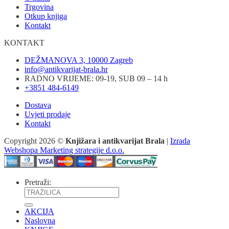
Trgovina
Otkup knjiga
Kontakt
KONTAKT
DEŽMANOVA 3, 10000 Zagreb
info@antikvarijat-brala.hr
RADNO VRIJEME: 09-19, SUB 09 – 14 h
+3851 484-6149
Dostava
Uvjeti prodaje
Kontakt
Copyright 2026 ©
Knjižara i antikvarijat Brala
|
Izrada
Webshopa Marketing strategije d.o.o.
Pretraži:
AKCIJA
Naslovna