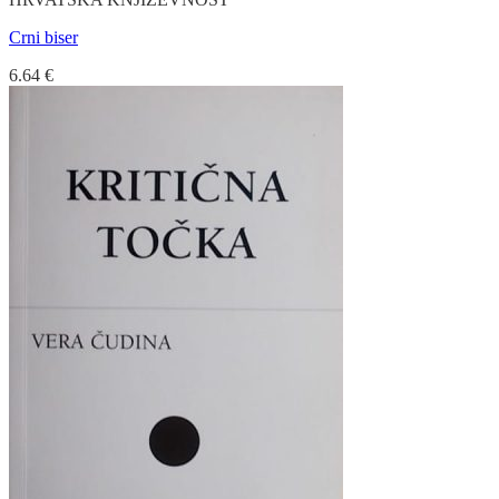
Crni biser
6.64
€