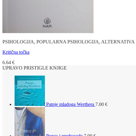
PSIHOLOGIJA, POPULARNA PSIHOLOGIJA, ALTERNATIVA
Kritična točka
6.64
€
UPRAVO PRISTIGLE KNJIGE
Patnje mladoga Werthera
7.00
€
Ponos i predrasude
7.00
€