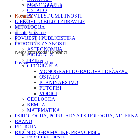
MONOGRAFIJE
Povratak u trgovinu
OSTALO
Košarica
POVIJEST UMJETNOSTI
LJEKOVITO BILJE I ZDRAVLJE
MITOLOGIJA
nekategorizarne
POVIJEST I PUBLICISTIKA
PRIRODNE ZNANOSTI
ASTRONOMIJA
Nema proizvoda u košarici
BIOLOGIJA
FIZIKA
Povratak u trgovinu
GEOGRAFIJA
MONOGRAFIJE GRADOVA I DRŽAVA...
OSTALO
PLANINARSTVO
PUTOPISI
VODIČI
GEOLOGIJA
KEMIJA
MATEMATIKA
PSIHOLOGIJA, POPULARNA PSIHOLOGIJA, ALTERNA
RAZNO
RELIGIJA
RJEČNICI, GRAMATIKE, PRAVOPISI...
ENGLESKI JEZIK