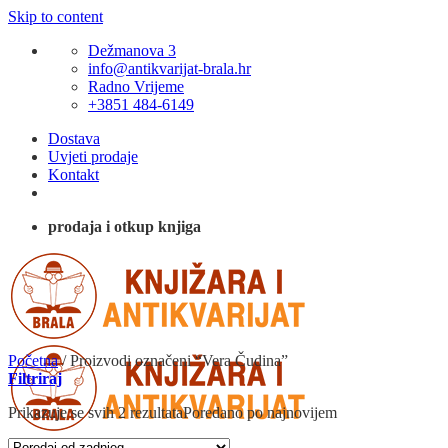
Skip to content
Dežmanova 3
info@antikvarijat-brala.hr
Radno Vrijeme
+3851 484-6149
Dostava
Uvjeti prodaje
Kontakt
prodaja i otkup knjiga
Početna
/
Proizvodi označeni “Vera Čudina”
Filtriraj
Prikazuje se svih 2 rezultata
Poredano po najnovijem