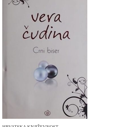
HRVATSKA KNJIŽEVNOST