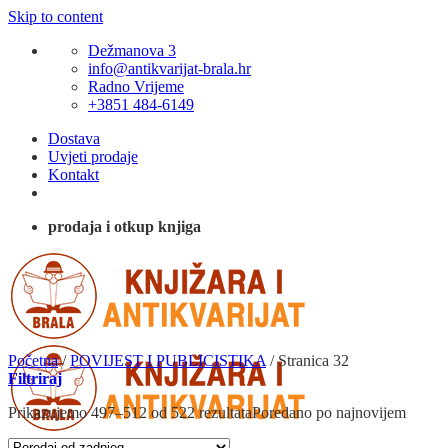
Skip to content
Dežmanova 3
info@antikvarijat-brala.hr
Radno Vrijeme
+3851 484-6149
Dostava
Uvjeti prodaje
Kontakt
prodaja i otkup knjiga
Početna
/
POVIJEST I PUBLICISTIKA
/
Stranica 32
Filtriraj
Prikazujemo 497–512 od 522 rezultata
Poredano po najnovijem