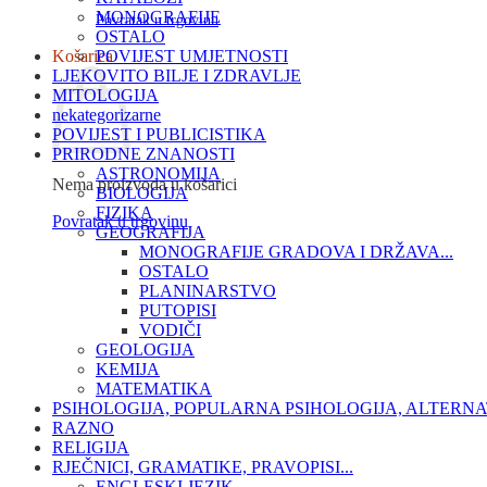
MONOGRAFIJE
Povratak u trgovinu
OSTALO
Košarica
POVIJEST UMJETNOSTI
LJEKOVITO BILJE I ZDRAVLJE
MITOLOGIJA
nekategorizarne
POVIJEST I PUBLICISTIKA
PRIRODNE ZNANOSTI
ASTRONOMIJA
Nema proizvoda u košarici
BIOLOGIJA
FIZIKA
Povratak u trgovinu
GEOGRAFIJA
MONOGRAFIJE GRADOVA I DRŽAVA...
OSTALO
PLANINARSTVO
PUTOPISI
VODIČI
GEOLOGIJA
KEMIJA
MATEMATIKA
PSIHOLOGIJA, POPULARNA PSIHOLOGIJA, ALTERNA
RAZNO
RELIGIJA
RJEČNICI, GRAMATIKE, PRAVOPISI...
ENGLESKI JEZIK