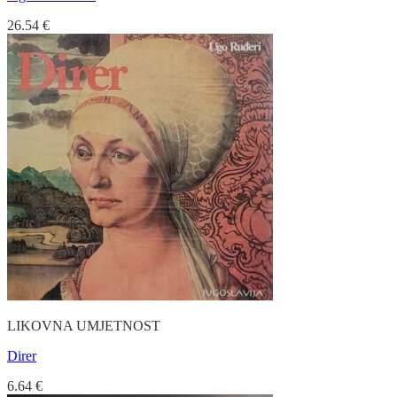
26.54
€
LIKOVNA UMJETNOST
Direr
6.64
€