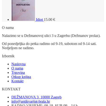
Idiot
15.00
€
O nama
Nalazimo se u Dežmanovoj ulici 3 u Zagrebu (Dežmanov prolaz).
Od ponedjeljka do petka radimo od 9-19, subotom od 9-14 sati.
Nedjeljom ne radimo.
Izbornik
Naslovna
O nama
Trgovina
Otkup knjiga
Kontakt
KONTAKT
DEŽMANOVA 3, 10000 Zagreb
info@antikvarijat-brala.hr
RADNO VRIJEME: 09-19, SUB 09 – 14 h