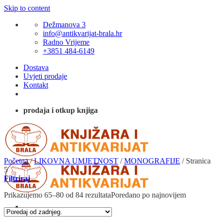
Skip to content
Dežmanova 3
info@antikvarijat-brala.hr
Radno Vrijeme
+3851 484-6149
Dostava
Uvjeti prodaje
Kontakt
prodaja i otkup knjiga
Početna
/
LIKOVNA UMJETNOST
/
MONOGRAFIJE
/
Stranica
5
Filtriraj
Prikazujemo 65–80 od 84 rezultata
Poredano po najnovijem