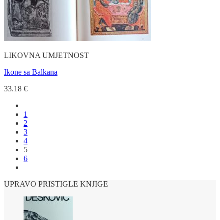
LIKOVNA UMJETNOST
Ikone sa Balkana
33.18
€
1
2
3
4
5
6
UPRAVO PRISTIGLE KNJIGE