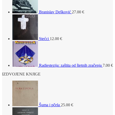
Branislav Dešković
27.00
€
Stećci
12.00
€
Radiestezija: zaštita od štetnih zračenja
7.00
€
IZDVOJENE KNJIGE
Šuma i pčela
25.00
€