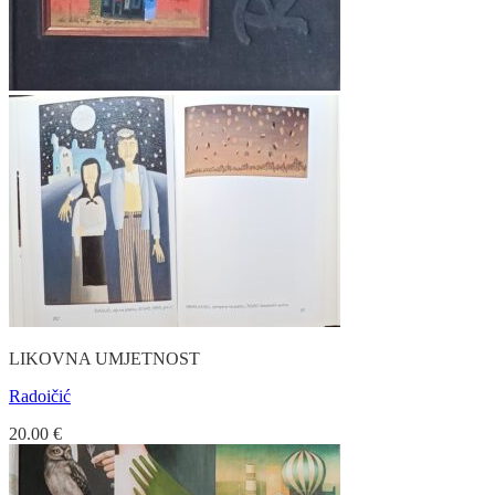
LIKOVNA UMJETNOST
Radoičić
20.00
€