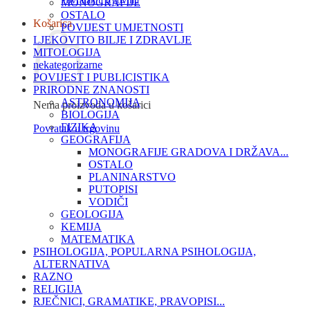
Povratak u trgovinu
MONOGRAFIJE
OSTALO
Košarica
POVIJEST UMJETNOSTI
LJEKOVITO BILJE I ZDRAVLJE
MITOLOGIJA
nekategorizarne
POVIJEST I PUBLICISTIKA
PRIRODNE ZNANOSTI
ASTRONOMIJA
Nema proizvoda u košarici
BIOLOGIJA
FIZIKA
Povratak u trgovinu
GEOGRAFIJA
MONOGRAFIJE GRADOVA I DRŽAVA...
OSTALO
PLANINARSTVO
PUTOPISI
VODIČI
GEOLOGIJA
KEMIJA
MATEMATIKA
PSIHOLOGIJA, POPULARNA PSIHOLOGIJA,
ALTERNATIVA
RAZNO
RELIGIJA
RJEČNICI, GRAMATIKE, PRAVOPISI...