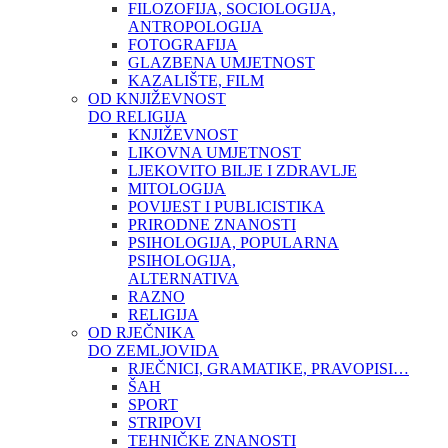
FILOZOFIJA, SOCIOLOGIJA,
ANTROPOLOGIJA
FOTOGRAFIJA
GLAZBENA UMJETNOST
KAZALIŠTE, FILM
OD KNJIŽEVNOST
DO RELIGIJA
KNJIŽEVNOST
LIKOVNA UMJETNOST
LJEKOVITO BILJE I ZDRAVLJE
MITOLOGIJA
POVIJEST I PUBLICISTIKA
PRIRODNE ZNANOSTI
PSIHOLOGIJA, POPULARNA
PSIHOLOGIJA,
ALTERNATIVA
RAZNO
RELIGIJA
OD RJEČNIKA
DO ZEMLJOVIDA
RJEČNICI, GRAMATIKE, PRAVOPISI…
ŠAH
SPORT
STRIPOVI
TEHNIČKE ZNANOSTI