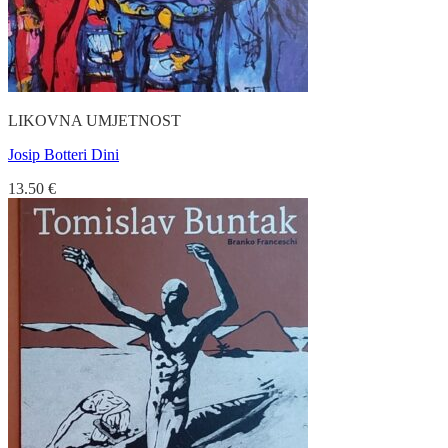
LIKOVNA UMJETNOST
Josip Botteri Dini
13.50
€