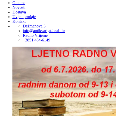
O nama
Novosti
Dostava
Uvjeti prodaje
Kontakt
Dežmanova 3
info@antikvarijat-brala.hr
Radno Vrijeme
+3851 484-6149