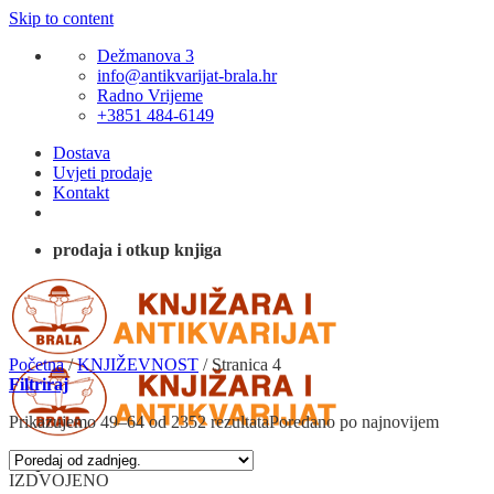
Skip to content
Dežmanova 3
info@antikvarijat-brala.hr
Radno Vrijeme
+3851 484-6149
Dostava
Uvjeti prodaje
Kontakt
prodaja i otkup knjiga
Početna
/
KNJIŽEVNOST
/
Stranica 4
Filtriraj
Prikazujemo 49–64 od 2352 rezultata
Poredano po najnovijem
IZDVOJENO