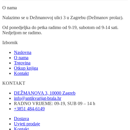
O nama
Nalazimo se u Dežmanovoj ulici 3 u Zagrebu (Dežmanov prolaz).
Od ponedjeljka do petka radimo od 9-19, subotom od 9-14 sati.
Nedjeljom ne radimo.
Izbornik
Naslovna
O nama
Trgovina
Otkup knjiga
Kontakt
KONTAKT
DEŽMANOVA 3, 10000 Zagreb
info@antikvarijat-brala.hr
RADNO VRIJEME: 09-19, SUB 09 – 14 h
+3851 484-6149
Dostava
Uvjeti prodaje
Kontakt