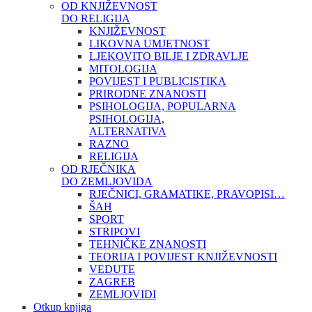
OD KNJIŽEVNOST
DO RELIGIJA
KNJIŽEVNOST
LIKOVNA UMJETNOST
LJEKOVITO BILJE I ZDRAVLJE
MITOLOGIJA
POVIJEST I PUBLICISTIKA
PRIRODNE ZNANOSTI
PSIHOLOGIJA, POPULARNA
PSIHOLOGIJA,
ALTERNATIVA
RAZNO
RELIGIJA
OD RJEČNIKA
DO ZEMLJOVIDA
RJEČNICI, GRAMATIKE, PRAVOPISI…
ŠAH
SPORT
STRIPOVI
TEHNIČKE ZNANOSTI
TEORIJA I POVIJEST KNJIŽEVNOSTI
VEDUTE
ZAGREB
ZEMLJOVIDI
Otkup knjiga