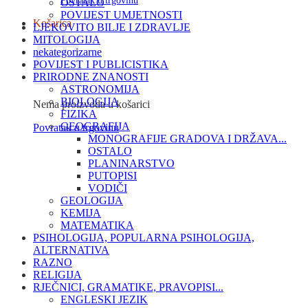
Povratak u trgovinu
OSTALO
POVIJEST UMJETNOSTI
Košarica
LJEKOVITO BILJE I ZDRAVLJE
MITOLOGIJA
nekategorizarne
POVIJEST I PUBLICISTIKA
PRIRODNE ZNANOSTI
ASTRONOMIJA
BIOLOGIJA
Nema proizvoda u košarici
FIZIKA
GEOGRAFIJA
Povratak u trgovinu
MONOGRAFIJE GRADOVA I DRŽAVA...
OSTALO
PLANINARSTVO
PUTOPISI
VODIČI
GEOLOGIJA
KEMIJA
MATEMATIKA
PSIHOLOGIJA, POPULARNA PSIHOLOGIJA,
ALTERNATIVA
RAZNO
RELIGIJA
RJEČNICI, GRAMATIKE, PRAVOPISI...
ENGLESKI JEZIK