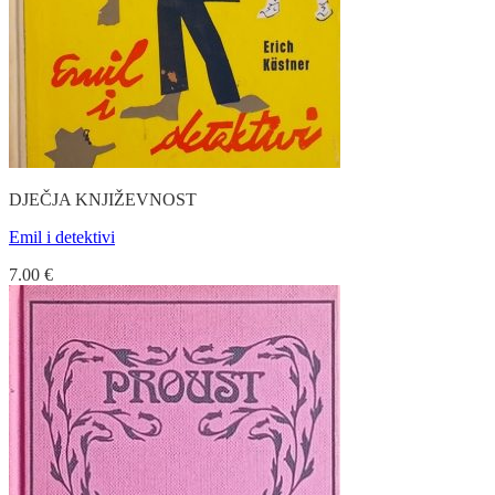
DJEČJA KNJIŽEVNOST
Emil i detektivi
7.00
€