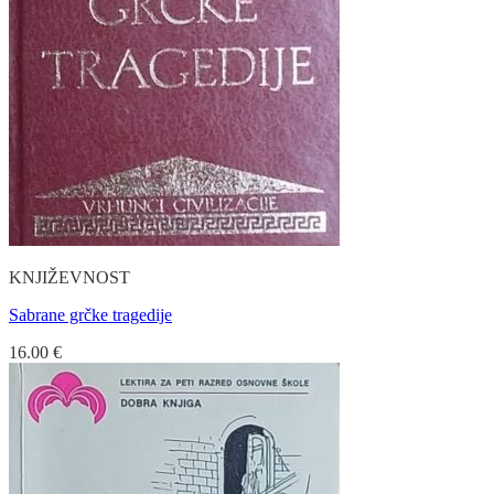
KNJIŽEVNOST
Sabrane grčke tragedije
16.00
€