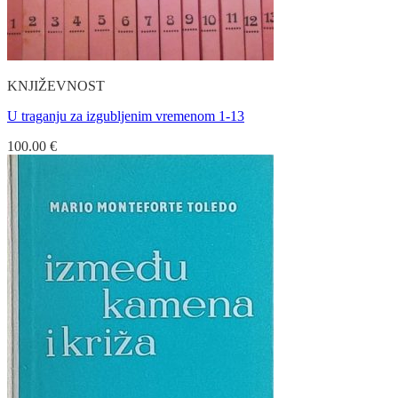
KNJIŽEVNOST
U traganju za izgubljenim vremenom 1-13
100.00
€