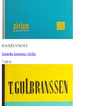
KNJIŽEVNOST
Između kamena i križa
7.00
€