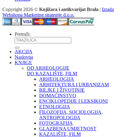
Copyright 2026 ©
Knjižara i antikvarijat Brala
|
Izrada
Webshopa Marketing strategije d.o.o.
Pretraži:
AKCIJA
Naslovna
KNJIGE
OD ARHEOLOGIJE
DO KAZALIŠTE, FILM
ARHEOLOGIJA
ARHITEKTURA I URBANIZAM
BILJKE I ŽIVOTINJE
DOMAĆINSTVO
ENCIKLOPEDIJE I LEKSIKONI
ETNOLOGIJA
FILOZOFIJA, SOCIOLOGIJA,
ANTROPOLOGIJA
FOTOGRAFIJA
GLAZBENA UMJETNOST
KAZALIŠTE, FILM