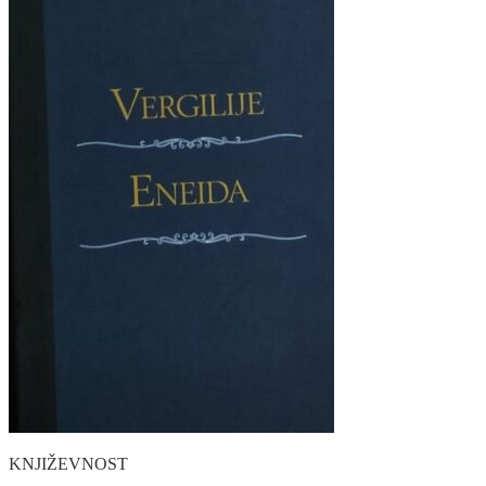
KNJIŽEVNOST