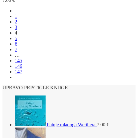
7.00
€
1
2
3
4
5
6
7
…
145
146
147
UPRAVO PRISTIGLE KNJIGE
Patnje mladoga Werthera
7.00
€