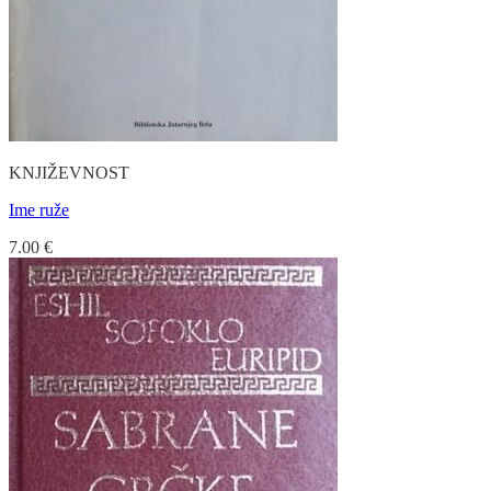
KNJIŽEVNOST
Ime ruže
7.00
€