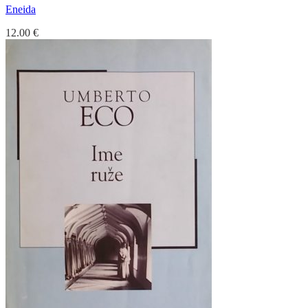
Eneida
12.00
€