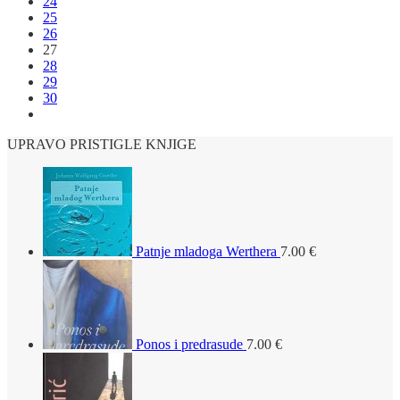
24
25
26
27
28
29
30
UPRAVO PRISTIGLE KNJIGE
Patnje mladoga Werthera
7.00
€
Ponos i predrasude
7.00
€