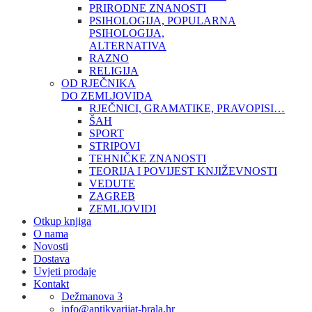
PRIRODNE ZNANOSTI
PSIHOLOGIJA, POPULARNA
PSIHOLOGIJA,
ALTERNATIVA
RAZNO
RELIGIJA
OD RJEČNIKA
DO ZEMLJOVIDA
RJEČNICI, GRAMATIKE, PRAVOPISI…
ŠAH
SPORT
STRIPOVI
TEHNIČKE ZNANOSTI
TEORIJA I POVIJEST KNJIŽEVNOSTI
VEDUTE
ZAGREB
ZEMLJOVIDI
Otkup knjiga
O nama
Novosti
Dostava
Uvjeti prodaje
Kontakt
Dežmanova 3
info@antikvarijat-brala.hr