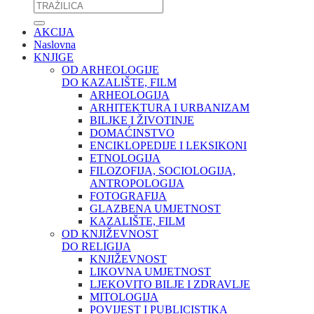
AKCIJA
Naslovna
KNJIGE
OD ARHEOLOGIJE
DO KAZALIŠTE, FILM
ARHEOLOGIJA
ARHITEKTURA I URBANIZAM
BILJKE I ŽIVOTINJE
DOMAĆINSTVO
ENCIKLOPEDIJE I LEKSIKONI
ETNOLOGIJA
FILOZOFIJA, SOCIOLOGIJA,
ANTROPOLOGIJA
FOTOGRAFIJA
GLAZBENA UMJETNOST
KAZALIŠTE, FILM
OD KNJIŽEVNOST
DO RELIGIJA
KNJIŽEVNOST
LIKOVNA UMJETNOST
LJEKOVITO BILJE I ZDRAVLJE
MITOLOGIJA
POVIJEST I PUBLICISTIKA