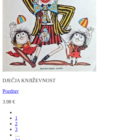
DJEČJA KNJIŽEVNOST
Pozdrav
3.98
€
1
2
3
…