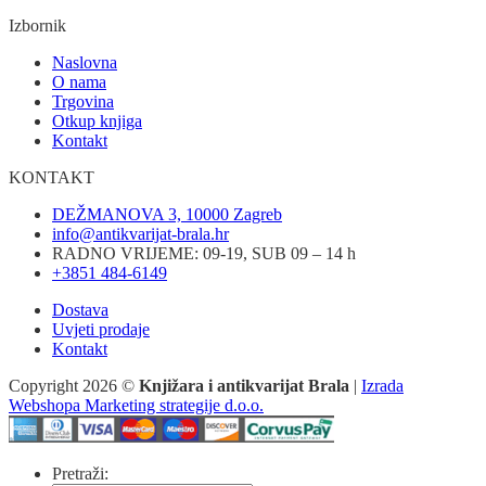
Izbornik
Naslovna
O nama
Trgovina
Otkup knjiga
Kontakt
KONTAKT
DEŽMANOVA 3, 10000 Zagreb
info@antikvarijat-brala.hr
RADNO VRIJEME: 09-19, SUB 09 – 14 h
+3851 484-6149
Dostava
Uvjeti prodaje
Kontakt
Copyright 2026 ©
Knjižara i antikvarijat Brala
|
Izrada
Webshopa Marketing strategije d.o.o.
Pretraži: