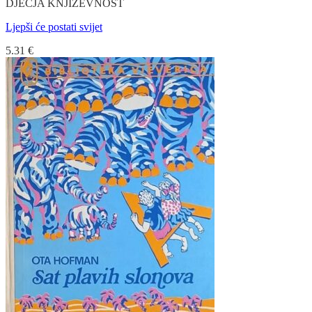
DJEČJA KNJIŽEVNOST
Ljepši će postati svijet
5.31
€