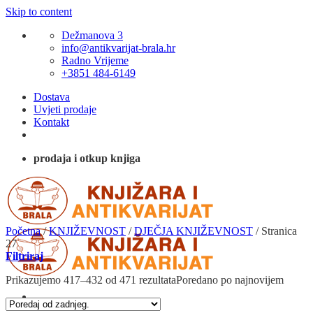
Skip to content
Dežmanova 3
info@antikvarijat-brala.hr
Radno Vrijeme
+3851 484-6149
Dostava
Uvjeti prodaje
Kontakt
prodaja i otkup knjiga
Početna
/
KNJIŽEVNOST
/
DJEČJA KNJIŽEVNOST
/
Stranica
27
Filtriraj
Prikazujemo 417–432 od 471 rezultata
Poredano po najnovijem