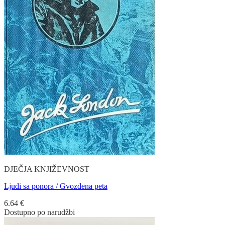
DJEČJA KNJIŽEVNOST
Ljudi sa ponora / Gvozdena peta
6.64
€
Dostupno po narudžbi