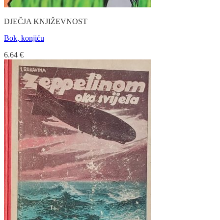
DJEČJA KNJIŽEVNOST
Bok, konjiću
6.64
€