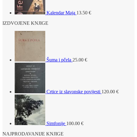
Kalendar Maja
13.50
€
IZDVOJENE KNJIGE
Šuma i pčela
25.00
€
Crtice iz slavonske povijesti
120.00
€
Simfonije
100.00
€
NAJPRODAVANIJE KNJIGE