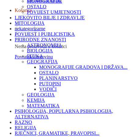
Povratak u trgovinu
MONOGRAFIJE
OSTALO
Košarica
POVIJEST UMJETNOSTI
LJEKOVITO BILJE I ZDRAVLJE
MITOLOGIJA
nekategorizarne
POVIJEST I PUBLICISTIKA
PRIRODNE ZNANOSTI
ASTRONOMIJA
Nema proizvoda u košarici
BIOLOGIJA
FIZIKA
Povratak u trgovinu
GEOGRAFIJA
MONOGRAFIJE GRADOVA I DRŽAVA...
OSTALO
PLANINARSTVO
PUTOPISI
VODIČI
GEOLOGIJA
KEMIJA
MATEMATIKA
PSIHOLOGIJA, POPULARNA PSIHOLOGIJA,
ALTERNATIVA
RAZNO
RELIGIJA
RJEČNICI, GRAMATIKE, PRAVOPISI...