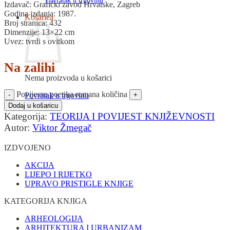
Povratak u trgovinu
Izdavač: Grafički zavod Hrvatske, Zagreb
Godina izdanja: 1987.
Košarica
Broj stranica: 432
Dimenzije: 13×22 cm
Uvez: tvrdi s ovitkom
Na zalihi
Nema proizvoda u košarici
Povijesna poetika romana količina
Povratak u trgovinu
Dodaj u košaricu
Kategorija:
TEORIJA I POVIJEST KNJIŽEVNOSTI
Autor:
Viktor Žmegač
IZDVOJENO
AKCIJA
LIJEPO I RIJETKO
UPRAVO PRISTIGLE KNJIGE
KATEGORIJA KNJIGA
ARHEOLOGIJA
ARHITEKTURA I URBANIZAM