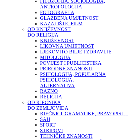
FILOZOFIJA, SOCIOLOGIJA,
ANTROPOLOGIJA
FOTOGRAFIJA
GLAZBENA UMJETNOST
KAZALIŠTE, FILM
OD KNJIŽEVNOST
DO RELIGIJA
KNJIŽEVNOST
LIKOVNA UMJETNOST
LJEKOVITO BILJE I ZDRAVLJE
MITOLOGIJA
POVIJEST I PUBLICISTIKA
PRIRODNE ZNANOSTI
PSIHOLOGIJA, POPULARNA
PSIHOLOGIJA,
ALTERNATIVA
RAZNO
RELIGIJA
OD RJEČNIKA
DO ZEMLJOVIDA
RJEČNICI, GRAMATIKE, PRAVOPISI…
ŠAH
SPORT
STRIPOVI
TEHNIČKE ZNANOSTI