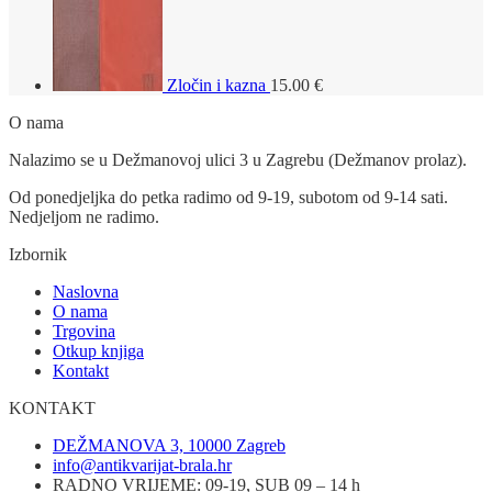
Zločin i kazna
15.00
€
O nama
Nalazimo se u Dežmanovoj ulici 3 u Zagrebu (Dežmanov prolaz).
Od ponedjeljka do petka radimo od 9-19, subotom od 9-14 sati.
Nedjeljom ne radimo.
Izbornik
Naslovna
O nama
Trgovina
Otkup knjiga
Kontakt
KONTAKT
DEŽMANOVA 3, 10000 Zagreb
info@antikvarijat-brala.hr
RADNO VRIJEME: 09-19, SUB 09 – 14 h