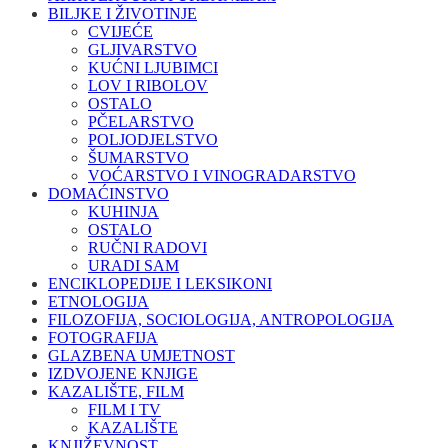
BILJKE I ŽIVOTINJE
CVIJEĆE
GLJIVARSTVO
KUĆNI LJUBIMCI
LOV I RIBOLOV
OSTALO
PČELARSTVO
POLJODJELSTVO
ŠUMARSTVO
VOĆARSTVO I VINOGRADARSTVO
DOMAĆINSTVO
KUHINJA
OSTALO
RUČNI RADOVI
URADI SAM
ENCIKLOPEDIJE I LEKSIKONI
ETNOLOGIJA
FILOZOFIJA, SOCIOLOGIJA, ANTROPOLOGIJA
FOTOGRAFIJA
GLAZBENA UMJETNOST
IZDVOJENE KNJIGE
KAZALIŠTE, FILM
FILM I TV
KAZALIŠTE
KNJIŽEVNOST