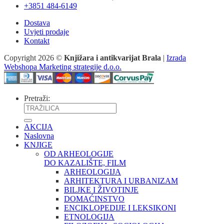
+3851 484-6149
Dostava
Uvjeti prodaje
Kontakt
Copyright 2026 ©
Knjižara i antikvarijat Brala
|
Izrada
Webshopa Marketing strategije d.o.o.
Pretraži:
AKCIJA
Naslovna
KNJIGE
OD ARHEOLOGIJE
DO KAZALIŠTE, FILM
ARHEOLOGIJA
ARHITEKTURA I URBANIZAM
BILJKE I ŽIVOTINJE
DOMAĆINSTVO
ENCIKLOPEDIJE I LEKSIKONI
ETNOLOGIJA