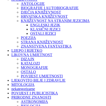
ANTOLOGIJE
BIOGRAFIJE I AUTOBIOGRAFIJE
DJEČJA KNJIŽEVNOST
HRVATSKA KNJIŽEVNOST
KNJIŽEVNOST NA STRANIM JEZICIMA
ENGLESKI JEZIK
KLASIČNI JEZICI
OSTALI JEZICI
POEZIJA
STRANA KNJIŽEVNOST
ZNANSTVENA FANTASTIKA
LIJEPO I RIJETKO
LIKOVNA UMJETNOST
DIZAJN
KATALOZI
MONOGRAFIJE
OSTALO
POVIJEST UMJETNOSTI
LJEKOVITO BILJE I ZDRAVLJE
MITOLOGIJA
nekategorizarne
POVIJEST I PUBLICISTIKA
PRIRODNE ZNANOSTI
ASTRONOMIJA
BIOLOGIJA