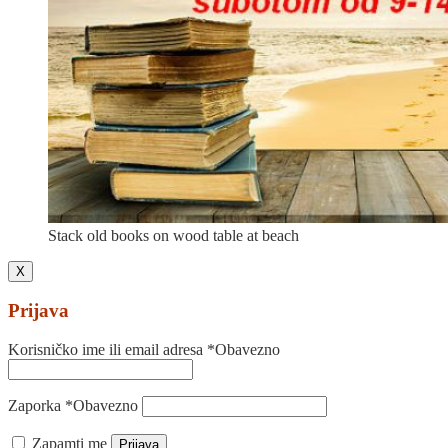
Stack old books on wood table at beach
X
Prijava
Korisničko ime ili email adresa
*
Obavezno
Zaporka
*
Obavezno
Zapamti me
Prijava