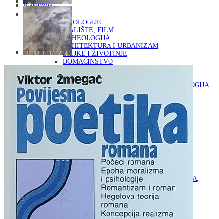
Naslovna
KNJIGE
OD ARHEOLOGIJE
DO KAZALIŠTE, FILM
ARHEOLOGIJA
ARHITEKTURA I URBANIZAM
BILJKE I ŽIVOTINJE
DOMAĆINSTVO
ENCIKLOPEDIJE I LEKSIKONI
ETNOLOGIJA
FILOZOFIJA, SOCIOLOGIJA, ANTROPOLOGIJA
FOTOGRAFIJA
GLAZBENA UMJETNOST
KAZALIŠTE, FILM
OD KNJIŽEVNOST
DO RELIGIJA
KNJIŽEVNOST
LIKOVNA UMJETNOST
LJEKOVITO BILJE I ZDRAVLJE
MITOLOGIJA
POVIJEST I PUBLICISTIKA
PRIRODNE ZNANOSTI
PSIHOLOGIJA, POPULARNA PSIHOLOGIJA,
ALTERNATIVA
RAZNO
RELIGIJA
OD RJEČNIKA
DO ZEMLJOVIDA