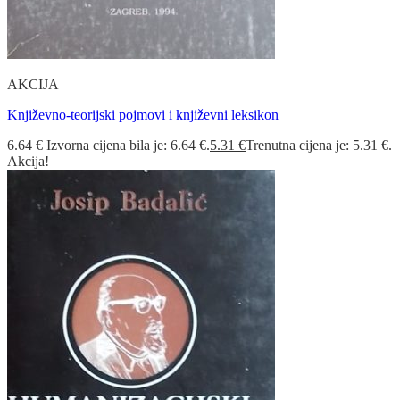
AKCIJA
Književno-teorijski pojmovi i književni leksikon
6.64
€
Izvorna cijena bila je: 6.64 €.
5.31
€
Trenutna cijena je: 5.31 €.
Akcija!