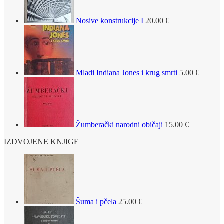
Nosive konstrukcije I
20.00
€
Mladi Indiana Jones i krug smrti
5.00
€
Žumberački narodni običaji
15.00
€
IZDVOJENE KNJIGE
Šuma i pčela
25.00
€