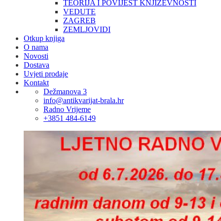
TEORIJA I POVIJEST KNJIŽEVNOSTI
VEDUTE
ZAGREB
ZEMLJOVIDI
Otkup knjiga
O nama
Novosti
Dostava
Uvjeti prodaje
Kontakt
Dežmanova 3
info@antikvarijat-brala.hr
Radno Vrijeme
+3851 484-6149