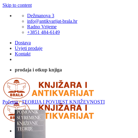
Skip to content
Dežmanova 3
info@antikvarijat-brala.hr
Radno Vrijeme
+3851 484-6149
Dostava
Uvjeti prodaje
Kontakt
prodaja i otkup knjiga
Početna
/
TEORIJA I POVIJEST KNJIŽEVNOSTI