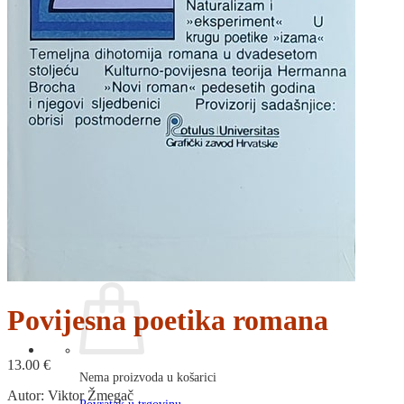
RJEČNICI, GRAMATIKE, PRAVOPISI…
ŠAH
SPORT
STRIPOVI
TEHNIČKE ZNANOSTI
TEORIJA I POVIJEST KNJIŽEVNOSTI
VEDUTE
ZAGREB
ZEMLJOVIDI
Otkup knjiga
O nama
Novosti
AKCIJA
Pretraži:
Povijesna poetika romana
13.00
€
Nema proizvoda u košarici
Autor: Viktor Žmegač