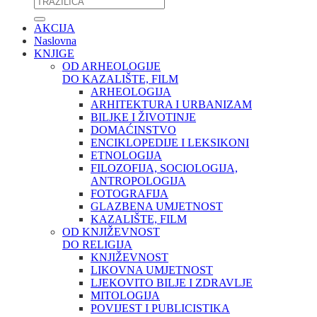
AKCIJA
Naslovna
KNJIGE
OD ARHEOLOGIJE
DO KAZALIŠTE, FILM
ARHEOLOGIJA
ARHITEKTURA I URBANIZAM
BILJKE I ŽIVOTINJE
DOMAĆINSTVO
ENCIKLOPEDIJE I LEKSIKONI
ETNOLOGIJA
FILOZOFIJA, SOCIOLOGIJA,
ANTROPOLOGIJA
FOTOGRAFIJA
GLAZBENA UMJETNOST
KAZALIŠTE, FILM
OD KNJIŽEVNOST
DO RELIGIJA
KNJIŽEVNOST
LIKOVNA UMJETNOST
LJEKOVITO BILJE I ZDRAVLJE
MITOLOGIJA
POVIJEST I PUBLICISTIKA