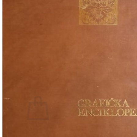
RJEČNICI, GRAMATIKE, PRAVOPISI…
ŠAH
SPORT
STRIPOVI
TEHNIČKE ZNANOSTI
TEORIJA I POVIJEST KNJIŽEVNOSTI
VEDUTE
ZAGREB
ZEMLJOVIDI
Otkup knjiga
O nama
Novosti
AKCIJA
Pretraži:
Nema proizvoda u košarici