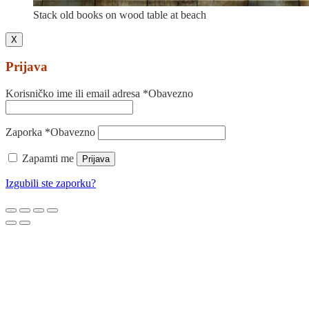
Stack old books on wood table at beach
X
Prijava
Korisničko ime ili email adresa
*
Obavezno
Zaporka
*
Obavezno
Zapamti me
Prijava
Izgubili ste zaporku?