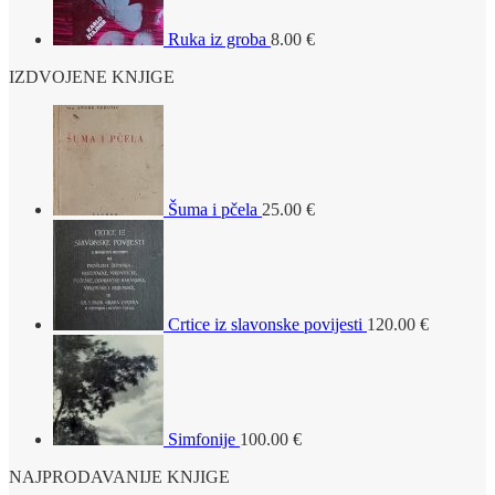
Ruka iz groba
8.00
€
IZDVOJENE KNJIGE
Šuma i pčela
25.00
€
Crtice iz slavonske povijesti
120.00
€
Simfonije
100.00
€
NAJPRODAVANIJE KNJIGE