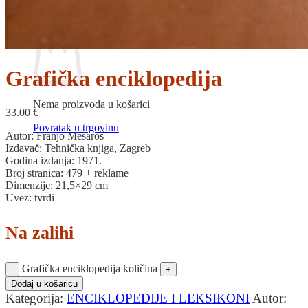
Povratak u trgovinu
Košarica
Grafička enciklopedija
Nema proizvoda u košarici
33.00
€
Povratak u trgovinu
Autor: Franjo Mesaroš
Izdavač: Tehnička knjiga, Zagreb
Godina izdanja: 1971.
Broj stranica: 479 + reklame
Dimenzije: 21,5×29 cm
Uvez: tvrdi
Na zalihi
Grafička enciklopedija količina
Dodaj u košaricu
Kategorija:
ENCIKLOPEDIJE I LEKSIKONI
Autor: