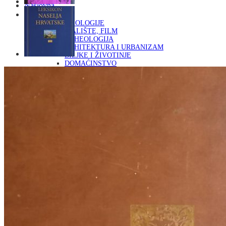
Naslovna
KNJIGE
OD ARHEOLOGIJE
DO KAZALIŠTE, FILM
ARHEOLOGIJA
ARHITEKTURA I URBANIZAM
BILJKE I ŽIVOTINJE
DOMAĆINSTVO
ENCIKLOPEDIJE I LEKSIKONI
ETNOLOGIJA
FILOZOFIJA, SOCIOLOGIJA, ANTROPOLOGIJA
FOTOGRAFIJA
GLAZBENA UMJETNOST
KAZALIŠTE, FILM
OD KNJIŽEVNOST
DO RELIGIJA
KNJIŽEVNOST
LIKOVNA UMJETNOST
LJEKOVITO BILJE I ZDRAVLJE
MITOLOGIJA
POVIJEST I PUBLICISTIKA
PRIRODNE ZNANOSTI
PSIHOLOGIJA, POPULARNA PSIHOLOGIJA,
ALTERNATIVA
RAZNO
RELIGIJA
OD RJEČNIKA
DO ZEMLJOVIDA