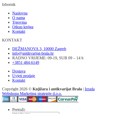
Izbornik
Naslovna
O nama
Trgovina
Otkup knjiga
Kontakt
KONTAKT
DEŽMANOVA 3, 10000 Zagreb
info@antikvarijat-brala.hr
RADNO VRIJEME: 09-19, SUB 09 – 14 h
+3851 484-6149
Dostava
Uvjeti prodaje
Kontakt
Copyright 2026 ©
Knjižara i antikvarijat Brala
|
Izrada
Webshopa Marketing strategije d.o.o.
Pretraži: