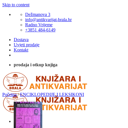
Skip to content
Dežmanova 3
info@antikvarijat-brala.hr
Radno Vrijeme
+3851 484-6149
Dostava
Uvjeti prodaje
Kontakt
prodaja i otkup knjiga
Početna
/
ENCIKLOPEDIJE I LEKSIKONI