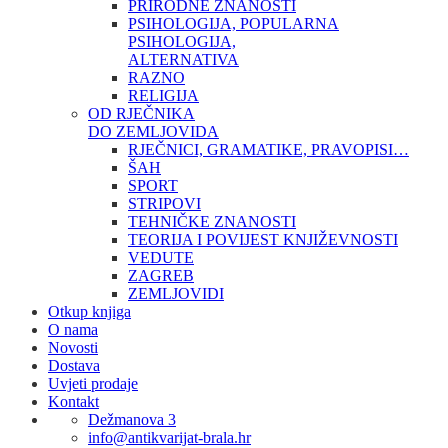
PRIRODNE ZNANOSTI
PSIHOLOGIJA, POPULARNA
PSIHOLOGIJA,
ALTERNATIVA
RAZNO
RELIGIJA
OD RJEČNIKA
DO ZEMLJOVIDA
RJEČNICI, GRAMATIKE, PRAVOPISI…
ŠAH
SPORT
STRIPOVI
TEHNIČKE ZNANOSTI
TEORIJA I POVIJEST KNJIŽEVNOSTI
VEDUTE
ZAGREB
ZEMLJOVIDI
Otkup knjiga
O nama
Novosti
Dostava
Uvjeti prodaje
Kontakt
Dežmanova 3
info@antikvarijat-brala.hr