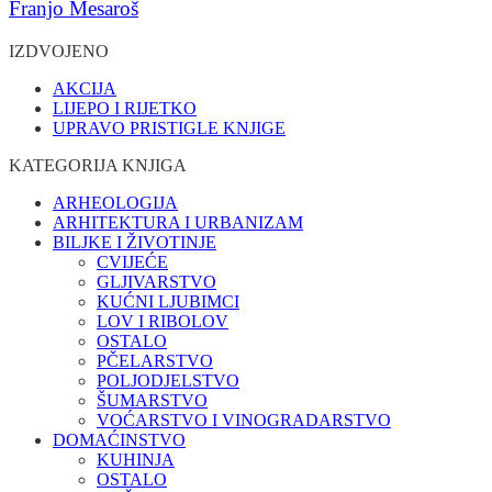
Franjo Mesaroš
IZDVOJENO
AKCIJA
LIJEPO I RIJETKO
UPRAVO PRISTIGLE KNJIGE
KATEGORIJA KNJIGA
ARHEOLOGIJA
ARHITEKTURA I URBANIZAM
BILJKE I ŽIVOTINJE
CVIJEĆE
GLJIVARSTVO
KUĆNI LJUBIMCI
LOV I RIBOLOV
OSTALO
PČELARSTVO
POLJODJELSTVO
ŠUMARSTVO
VOĆARSTVO I VINOGRADARSTVO
DOMAĆINSTVO
KUHINJA
OSTALO