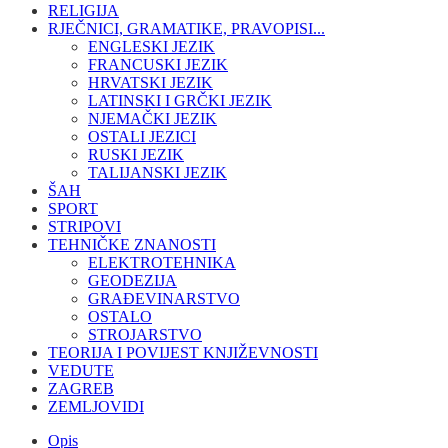
RELIGIJA
RJEČNICI, GRAMATIKE, PRAVOPISI...
ENGLESKI JEZIK
FRANCUSKI JEZIK
HRVATSKI JEZIK
LATINSKI I GRČKI JEZIK
NJEMAČKI JEZIK
OSTALI JEZICI
RUSKI JEZIK
TALIJANSKI JEZIK
ŠAH
SPORT
STRIPOVI
TEHNIČKE ZNANOSTI
ELEKTROTEHNIKA
GEODEZIJA
GRAĐEVINARSTVO
OSTALO
STROJARSTVO
TEORIJA I POVIJEST KNJIŽEVNOSTI
VEDUTE
ZAGREB
ZEMLJOVIDI
Opis