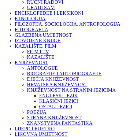
RUČNI RADOVI
URADI SAM
ENCIKLOPEDIJE I LEKSIKONI
ETNOLOGIJA
FILOZOFIJA, SOCIOLOGIJA, ANTROPOLOGIJA
FOTOGRAFIJA
GLAZBENA UMJETNOST
IZDVOJENE KNJIGE
KAZALIŠTE, FILM
FILM I TV
KAZALIŠTE
KNJIŽEVNOST
ANTOLOGIJE
BIOGRAFIJE I AUTOBIOGRAFIJE
DJEČJA KNJIŽEVNOST
HRVATSKA KNJIŽEVNOST
KNJIŽEVNOST NA STRANIM JEZICIMA
ENGLESKI JEZIK
KLASIČNI JEZICI
OSTALI JEZICI
POEZIJA
STRANA KNJIŽEVNOST
ZNANSTVENA FANTASTIKA
LIJEPO I RIJETKO
LIKOVNA UMJETNOST